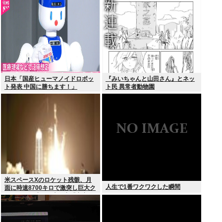
日本「国産ヒューマノイドロボッ
『みいちゃんと山田さん』とネッ
ト発表 中国に勝ちます！」
ト民 異常者動物園
youtubeで1万いいね
米スペースXのロケット残骸、月
人生で1番ワクワクした瞬間
面に時速8700キロで激突し巨大ク
レーター形成か…専門家「宇宙ご
み処分に無頓着」