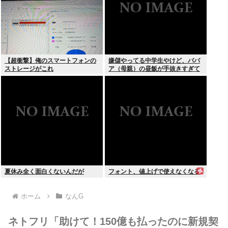
【超衝撃】俺のスマートフォンの
嫌儲やってる中学生やけど、ババ
ストレージがこれ
ア（母親）の昼飯が手抜きすぎて
キレそう
夏休み全く面白くないんだが
フォント、値上げで使えなくなる
ホーム
なんG
ネトフリ「助けて！150億も払ったのに新規契