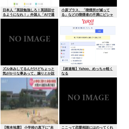
日本人「英語勉強しろ！英語話せ
小原ブラス、「喫煙所が減って
るようになれ！」外国人「AIで通
る」などの喫煙者の不満にピシャ
訳アプリ使えばいいじゃん」
リ 「じゃあやめれば？タバコなん
て家でだけ吸ってればいい」
ズル休みしてるんだけどちょっと
【超速報】Yahoo、めっちゃ軽く
気がかりな事あって、煽りとか説
なる
教とか抜きに客観的意見くれる人
だけきてくれ
【熊本地震】 小学校の真下に"未
ここって恋愛相談にはのってくれ