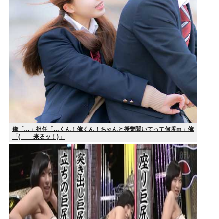
俺「…」担任「…くん！俺くん！ちゃんと授業聞いてって何度m」俺
「(───来るッ！)」