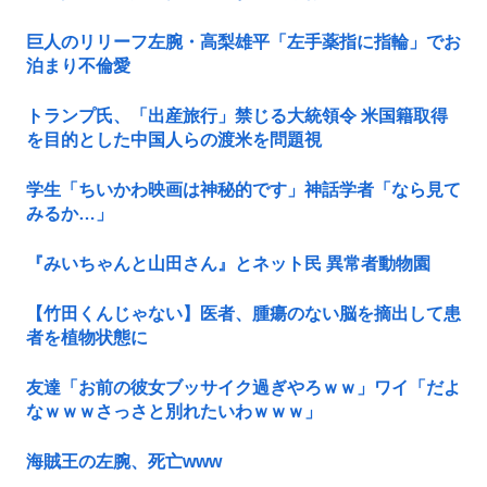
巨人のリリーフ左腕・高梨雄平「左手薬指に指輪」でお
泊まり不倫愛
トランプ氏、「出産旅行」禁じる大統領令 米国籍取得
を目的とした中国人らの渡米を問題視
学生「ちいかわ映画は神秘的です」神話学者「なら見て
みるか…」
『みいちゃんと山田さん』とネット民 異常者動物園
【竹田くんじゃない】医者、腫瘍のない脳を摘出して患
者を植物状態に
友達「お前の彼女ブッサイク過ぎやろｗｗ」ワイ「だよ
なｗｗｗさっさと別れたいわｗｗｗ」
海賊王の左腕、死亡www