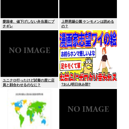
愛国者、値下げしない弁当屋にブ
上野恩賜公園 ケンモメンは読める
チギレ
の？
ユニクロ行ったけど試着の度に店
?おんj明日休み部?
員と顔合わせるのなに？