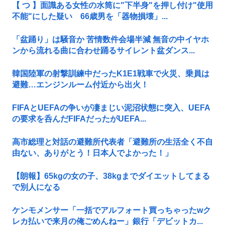
【 つ 】面識ある女性の水筒に"下半身"を押し付け"使用
不能"にした疑い 66歳男を「器物損壊」...
「盆踊り」は騒音か 苦情数件会場半減 無音の中イヤホ
ンから流れる曲に合わせ踊るサイレント盆ダンス...
韓国陸軍の射撃訓練中だったK1E1戦車で火災、乗員は
避難…エンジンルーム付近から出火！
FIFAとUEFAの争いが凄まじい泥沼状態に突入、UEFA
の要求を呑んだFIFAだったがUEFA...
高市総理と対話の避難所代表者「避難所の生活全く不自
由ない、ありがとう！日本人でよかった！」
【朗報】65kgの女の子、38kgまでダイエットしてまる
で別人になる
ケンモメンサー「一括でアルフォート買っちゃったwク
レカ払いで来月の俺ごめんねー」銀行「デビットカ...