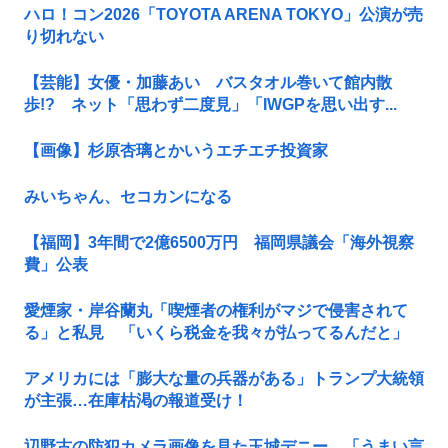
ハロ！コン2026「TOYOTA ARENA TOKYO」公演が売
り切れない
【芸能】女優・加藤あい バスタオル巻いて館内散
歩!? ネット「思わず二度見」「IWGPを思い出す...
【画像】杉原杏璃とかいうエチエチ投資家
みいちゃん、セコカンになる
【福岡】3年間で2億6500万円 福岡県議会「海外視察
費」公表
愛煙家・岸谷蘭丸「喫煙者の権利がマジで侵害されて
る」と私見 「いくら税金を我々が払ってるんだと」
アメリカには「膨大な量の兵器がある」トランプ大統領
が主張…在庫枯渇の報道受け！
辺野古の防犯カメラ画像を見た玉城デニー、「うまい言