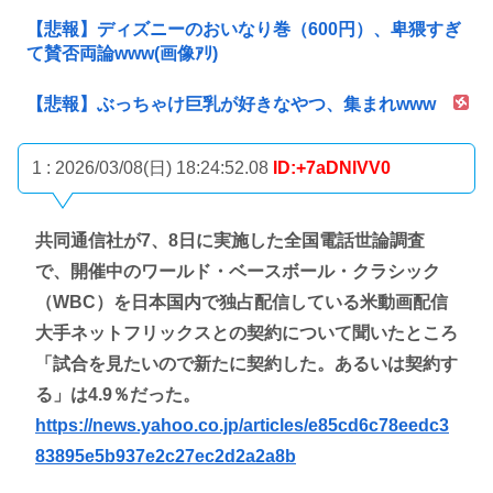
【悲報】ディズニーのおいなり巻（600円）、卑猥すぎ
て賛否両論www(画像ｱﾘ)
【悲報】ぶっちゃけ巨乳が好きなやつ、集まれwww
1 : 2026/03/08(日) 18:24:52.08
ID:+7aDNlVV0
共同通信社が7、8日に実施した全国電話世論調査
で、開催中のワールド・ベースボール・クラシック
（WBC）を日本国内で独占配信している米動画配信
大手ネットフリックスとの契約について聞いたところ
「試合を見たいので新たに契約した。あるいは契約す
る」は4.9％だった。
https://news.yahoo.co.jp/articles/e85cd6c78eedc3
83895e5b937e2c27ec2d2a2a8b