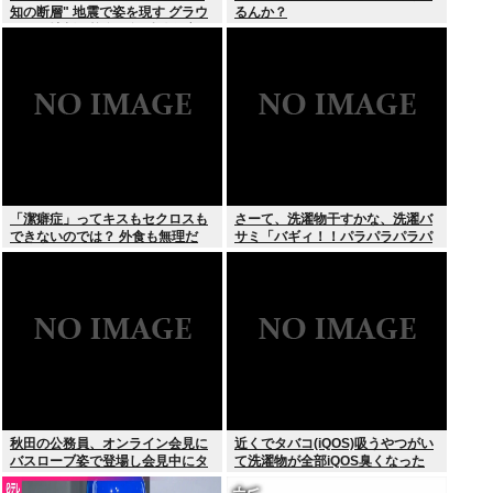
知の断層" 地震で姿を現す グラウ
るんか？
ンドに地割れ校舎に亀裂 八代市
「潔癖症」ってキスもセクロスも
さーて、洗濯物干すかな、洗濯バ
できないのでは？ 外食も無理だ
サミ「バギィ！！パラパラパラパ
ろ。
ラ」
秋田の公務員、オンライン会見に
近くでタバコ(iQOS)吸うやつがい
バスローブ姿で登場し会見中にタ
て洗濯物が全部iQOS臭くなった
バコを吸う←あのさあ！