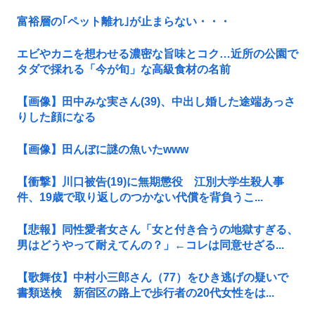
富裕層の｢ペット離れ｣が止まらない・・・
エビやカニを想わせる濃密な旨味とコク…近所の公園で
タダで採れる「今が旬」な高級食材の名前
【画像】田中みな実さん(39)、中出し婚した途端あっさ
りした顔になる
【画像】田んぼに謎の魚いたwww
【衝撃】川口被告(19)に無期懲役 江別大学生殺人事
件、19歳で取り返しのつかない代償を背負うこ...
【悲報】同性愛者女さん「女と付き合うの地獄すぎる、
男はどうやって耐えてんの？」←コレは同意せざる...
【歌舞伎】中村小三郎さん（77）をひき逃げの疑いで
書類送検 新宿区の路上で歩行者の20代女性をは...