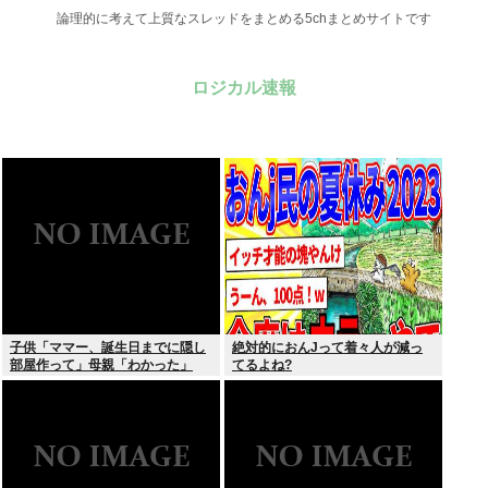
論理的に考えて上質なスレッドをまとめる5chまとめサイトです
ロジカル速報
子供「ママー、誕生日までに隠し
絶対的におんJって着々人が減っ
部屋作って」母親「わかった」
てるよね?