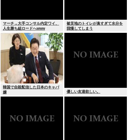
マーチ→大手コンサル内定ワイ、
被災地のトイレが臭すぎて水分を
人生勝ち組ロードへwww
我慢してしまう
韓国で自殺配信した日本のキャバ
優しい友達欲しい。
嬢