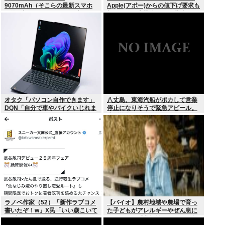
9070mAh（そこらの最新スマホ
Apple(アポー)からの値下げ要求も
の約2倍）のバッテリーを積んで
拒否！！！半導体バボー継続
しまうwww
へ！！！
オタク「パソコン自作できます」
八丈島、東海汽船がポカして営業
DQN「自分で車やバイクいじれま
停止になりそうで緊急アピール。
す」
生活物資が届かなくなるかも。ア
シタバ以外に食うものがねえ
ラノベ作家（52）「新作ラブコメ
【バイオ】農村地域や農場で育っ
書いたぞ！w」X民「いい歳こいて
た子どもがアレルギーやぜん息に
ラブコメ（笑）恥ずかしくない
なりにくい「農場効果」を引き起