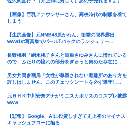
佐久間宣行『（井上和に対して）あの子売れますよ』
【画像】巨乳アナウンサーさん、高校時代の制服を着て
しまう
【生尻画像】元NMB48原かれん、衝撃の限界露出
www1st写真集でパールTバックのランジェリー...
長野桃羽「嗣永桃子さんと道重さゆみさんに憧れている
ので、ふたりの憧れの部分をぎゅっと集めた存在に...
男女共同参画局「女性が尊重されない避難所のあり方を
許しはしません、このチェックシートを必ず遵守し...
元ＮＨＫ中川安奈アナがミニスカポリスのコスプレ披露
www
【悲報】 Google、AIに投資しすぎて史上初のマイナス
キャッシュフローに陥る