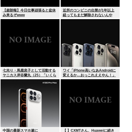
【超朗報】今日仕事頑張ると盆休
近所のコンビニの出禁が1年以上
み来るぞwww
経ってもまだ解除されないんや
が…
七光り・馬鹿息子として活動する
ワイ「iPhone高いなあAndroidに
ヤニカス岸谷蘭丸（25）「いくら
変えるか…おっこれええやん！」
税金を我々が払ってるんだと」
→iPhoneより高い
中国の最新スマホ遂に
【 】CXMTさん、Huaweiに続き