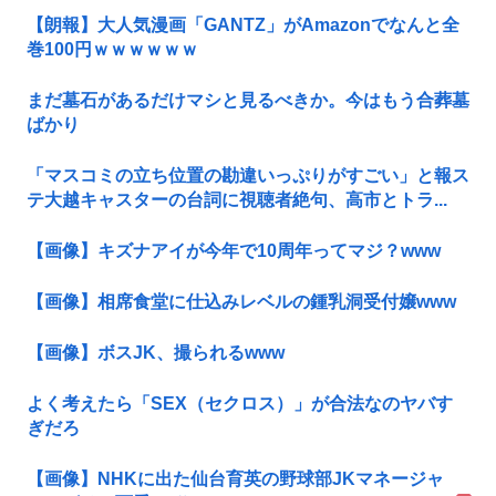
【朗報】大人気漫画「GANTZ」がAmazonでなんと全
巻100円ｗｗｗｗｗｗ
まだ墓石があるだけマシと見るべきか。今はもう合葬墓
ばかり
「マスコミの立ち位置の勘違いっぷりがすごい」と報ス
テ大越キャスターの台詞に視聴者絶句、高市とトラ...
【画像】キズナアイが今年で10周年ってマジ？www
【画像】相席食堂に仕込みレベルの鍾乳洞受付嬢www
【画像】ボスJK、撮られるwww
よく考えたら「SEX（セクロス）」が合法なのヤバす
ぎだろ
【画像】NHKに出た仙台育英の野球部JKマネージャ