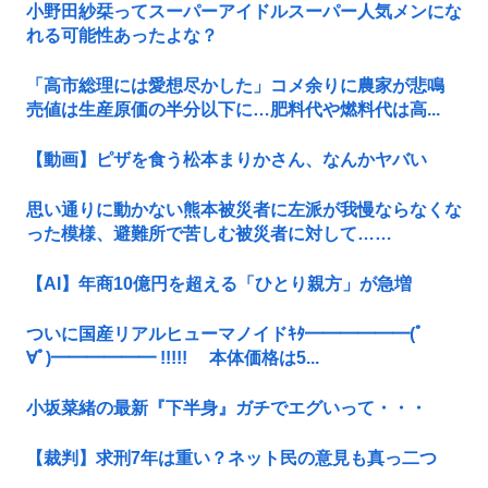
小野田紗栞ってスーパーアイドルスーパー人気メンにな
れる可能性あったよな？
「高市総理には愛想尽かした」コメ余りに農家が悲鳴
売値は生産原価の半分以下に…肥料代や燃料代は高...
【動画】ピザを食う松本まりかさん、なんかヤバい
思い通りに動かない熊本被災者に左派が我慢ならなくな
った模様、避難所で苦しむ被災者に対して……
【AI】年商10億円を超える「ひとり親方」が急増
ついに国産リアルヒューマノイドｷﾀ━━━━━━(ﾟ
∀ﾟ)━━━━━━ !!!!! 本体価格は5...
小坂菜緒の最新『下半身』ガチでエグいって・・・
【裁判】求刑7年は重い？ネット民の意見も真っ二つ