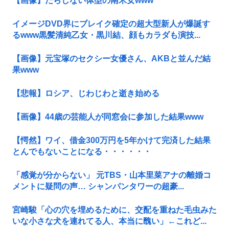
【画像】だらしない体型の南米女www
イメージDVD界にブレイク確定の超大型新人が爆誕す
るwww黒髪清純乙女・黒川結、顔もカラダも演技...
【画像】元宝塚のセクシー女優さん、AKBと並んだ結
果www
【悲報】ロシア、じわじわと逝き始める
【画像】44歳の芸能人が同窓会に参加した結果www
【愕然】ワイ、借金300万円を5年かけて完済した結果
とんでもないことになる・・・・・・
「感覚が分からない」 元TBS・山本里菜アナの離婚コ
メントに疑問の声… シャンパンタワーの超豪...
宮崎駿「心の穴を埋めるために、交配を重ねた毛虫みた
いな小さな犬を連れてる人、本当に醜い」←これど...