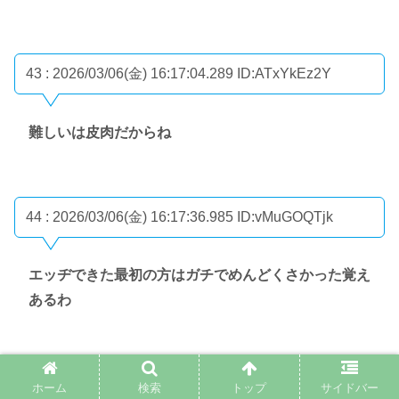
43 : 2026/03/06(金) 16:17:04.289
ID:ATxYkEz2Y
難しいは皮肉だからね
44 : 2026/03/06(金) 16:17:36.985
ID:vMuGOQTjk
エッヂできた最初の方はガチでめんどくさかった覚え
あるわ
45 : 2026/03/06(金) 16:17:42.588
ID:OOcLT7SXL
ホーム
検索
トップ
サイドバー