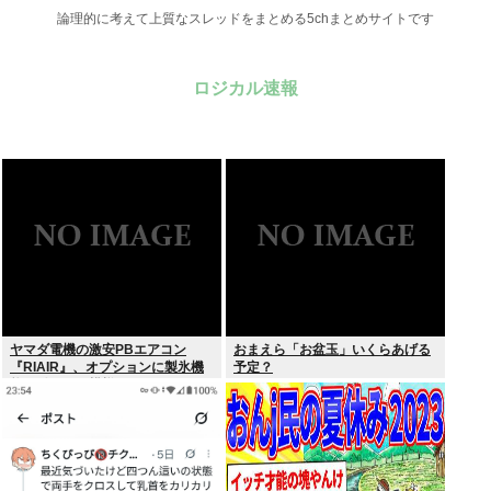
論理的に考えて上質なスレッドをまとめる5chまとめサイトです
ロジカル速報
ヤマダ電機の激安PBエアコン
おまえら「お盆玉」いくらあげる
『RIAIR』、オプションに製氷機
予定？
能も付いてた模様www