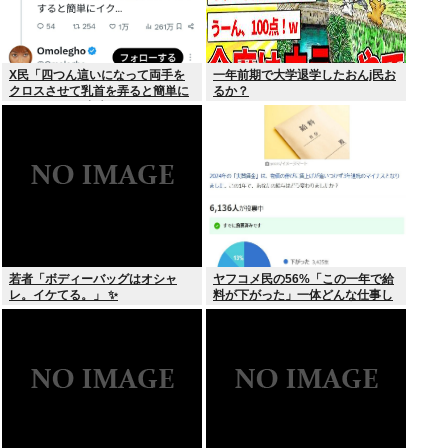
X民「四つん這いになって両手を
一年前期で大学退学したおんj民お
クロスさせて乳首を弄ると簡単に
るか？
イケる」 これ出来ないヤツはゲイ
若者「ボディーバッグはオシャ
ヤフコメ民の56%「この一年で給
レ。イケてる。」 ✨
料が下がった」一体どんな仕事し
てんだよこいつら！？