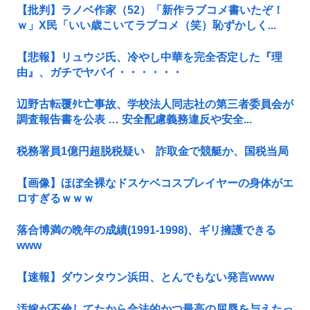
【批判】ラノベ作家（52）「新作ラブコメ書いたぞ！
ｗ」X民「いい歳こいてラブコメ（笑）恥ずかしく...
【悲報】リュウジ氏、冷やし中華を完全否定した『理
由』、ガチでヤバイ・・・・・・
辺野古転覆ﾀﾋ亡事故、学校法人同志社の第三者委員会が
調査報告書を公表 … 安全配慮義務違反や安全...
税務署員1億円超脱税疑い 詐取金で競艇か、国税当局
【画像】ほぼ全裸なドスケベコスプレイヤーの身体がエ
ロすぎるｗｗｗ
落合博満の晩年の成績(1991-1998)、ギリ擁護できる
www
【速報】ダウンタウン浜田、とんでもない発言www
汚嫁が不倫してたから合法的かつ最高の屈辱を与えたっ