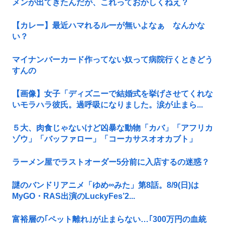
メンが出てきたんだが、これっておかしくねえ？
【カレー】最近ハマれるルーが無いよなぁ なんかな
い？
マイナンバーカード作ってない奴って病院行くときどう
すんの
【画像】女子「ディズニーで結婚式を挙げさせてくれな
いモラハラ彼氏。過呼吸になりました。涙が止まら...
５大、肉食じゃないけど凶暴な動物「カバ」「アフリカ
ゾウ」「バッファロー」「コーカサスオオカブト」
ラーメン屋でラストオーダー5分前に入店するの迷惑？
謎のバンドリアニメ「ゆめ∞みた」第8話。8/9(日)は
MyGO・RAS出演のLuckyFes’2...
富裕層の｢ペット離れ｣が止まらない…｢300万円の血統