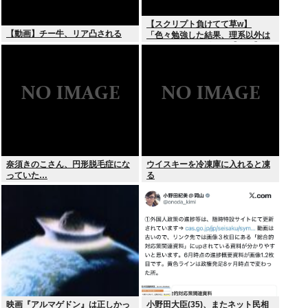
【スクリプト負けてて草w】
【動画】チー牛、リア凸される
「色々勉強した結果、理系以外は
エラー品だと気付いた【ガチ】」
について、もっと具体的に話そう
か
奈須きのこさん、円形脱毛症にな
ウイスキーを冷凍庫に入れると凍
っていた…
る
映画『アルマゲドン』は正しかっ
小野田大臣(35)、またネット民相