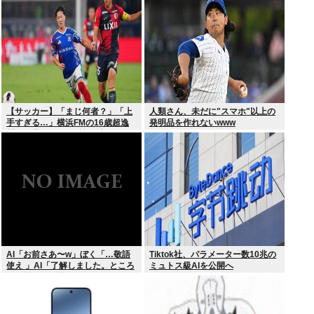
【サッカー】「まじ何者？」「上
人類さん、未だに"スマホ"以上の
手すぎる…」横浜FMの16歳超逸
発明品を作れないwww
材が開幕Jデビュー戦で魅せた”衝
撃プレー”にSNS騒然！「すごい
才能」
AI「お前さあ〜w」ぼく「…敬語
Tiktok社、パラメーター数10兆の
使え 」AI「了解しました。ところ
ミュトス級AIを公開へ
でお前はどう思いますか？」 これ