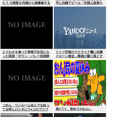
た？ 小惑星を内側から核爆破する
手に功績アピール「外国人政策ち
地球防衛策
ゃんとやってます」www
とりわさを食べて車椅子生活にな
ドイツ空港のウクライナ機に自爆
った医師「ギラン・バレー症候群
ドローン接近→職員が蹴り落とす
になって本当に絶望。死んだ方が
→偶然起爆装置が壊れセーフ
良かったと思った」
ごめん、ワンルーム住んでる奴っ
高1ワイ、初めてのおんj。
て女呼んだときにウ●コのブリブ
リ音どうしてんの？？