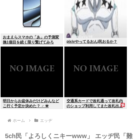
おまえらスマホの「あ」の予測変
pixivやってるおんj民おるか？
換1個目を続く限り繋げてみろ
www
明日からお盆休みだけどみんなど
交通系カードで改札通って改札内
こ行く予定か決めた？ ‍♂ ☀
のショップ利用してまた改札出よ
うとしたら出られなくてワロタ
ホーム
エッヂ
5ch民「よろしくニキーwww」 エッヂ民「難