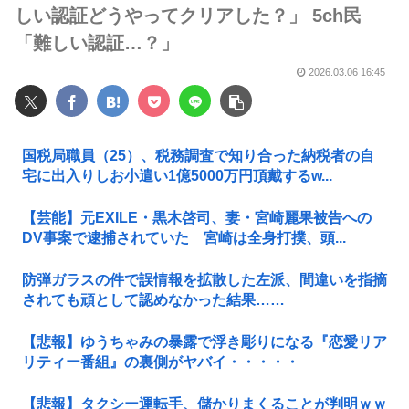
しい認証どうやってクリアした？」 5ch民
「難しい認証…？」
2026.03.06 16:45
国税局職員（25）、税務調査で知り合った納税者の自
宅に出入りしお小遣い1億5000万円頂戴するw...
【芸能】元EXILE・黒木啓司、妻・宮崎麗果被告への
DV事案で逮捕されていた 宮崎は全身打撲、頭...
防弾ガラスの件で誤情報を拡散した左派、間違いを指摘
されても頑として認めなかった結果……
【悲報】ゆうちゃみの暴露で浮き彫りになる『恋愛リア
リティー番組』の裏側がヤバイ・・・・・
【悲報】タクシー運転手、儲かりまくることが判明ｗｗ