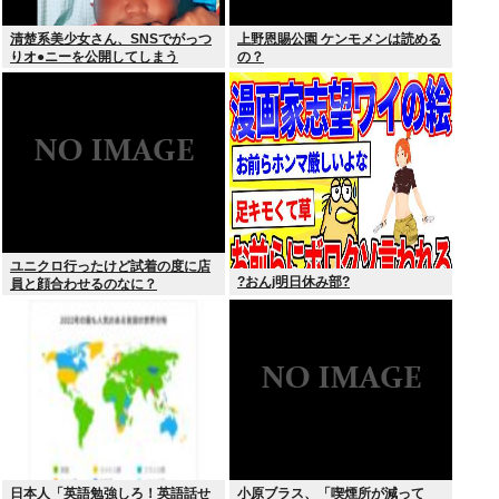
清楚系美少女さん、SNSでがっつ
上野恩賜公園 ケンモメンは読める
りオ●ニーを公開してしまう
の？
ユニクロ行ったけど試着の度に店
?おんj明日休み部?
員と顔合わせるのなに？
日本人「英語勉強しろ！英語話せ
小原ブラス、「喫煙所が減って