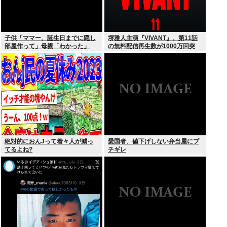
子供「ママー、誕生日までに隠し
堺雅人主演『VIVANT』、第11話
部屋作って」母親「わかった」
の無料配信再生数が1000万回突
破！ TVerお気に入り登録者数は
300万超えでTBS連ドラ歴代トッ
プ
絶対的におんJって着々人が減っ
愛国者、値下げしない弁当屋にブ
てるよね?
チギレ