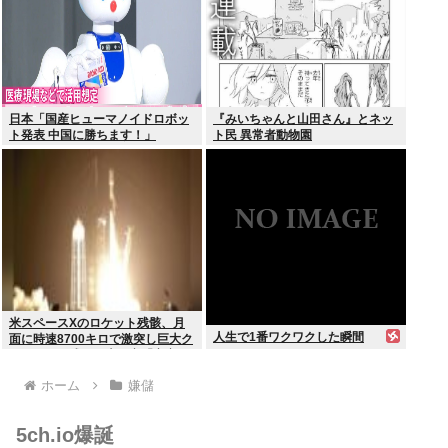
日本「国産ヒューマノイドロボッ
『みいちゃんと山田さん』とネッ
ト発表 中国に勝ちます！」
ト民 異常者動物園
youtubeで1万いいね
米スペースXのロケット残骸、月
人生で1番ワクワクした瞬間
面に時速8700キロで激突し巨大ク
レーター形成か…専門家「宇宙ご
み処分に無頓着」
ホーム
嫌儲
5ch.io爆誕