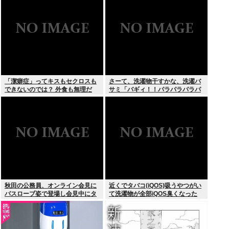
「潔癖症」ってキスもセクロスも
さーて、洗濯物干すかな、洗濯バ
できないのでは？ 外食も無理だ
サミ「バギィ！！パラパラパラパ
ろ。
ラ」
秋田の公務員、オンライン会見に
近くでタバコ(iQOS)吸うやつがい
バスローブ姿で登場し会見中にタ
て洗濯物が全部iQOS臭くなった
バコを吸う←あのさあ！