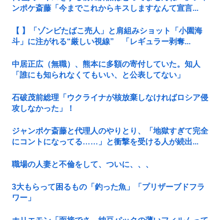
ンポケ斎藤「今までこれからキスしますなんて宣言...
【 】「ゾンビたばこ売人」と肩組みショット「小園海
斗」に注がれる“厳しい視線” 「レギュラー剥奪...
中居正広（無職）、熊本に多額の寄付していた。知人
「誰にも知られなくてもいい、と公表してない」
石破茂前総理「ウクライナが核放棄しなければロシア侵
攻しなかった」！
ジャンポケ斎藤と代理人のやりとり、「地獄すぎて完全
にコントになってる……」と衝撃を受ける人が続出...
職場の人妻と不倫をして、ついに、、、
3大もらって困るもの「釣った魚」「プリザーブドフラ
ワー」