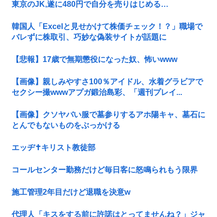
東京のJK,遂に480円で自分を売りはじめる…
韓国人「Excelと見せかけて株価チェック！？」職場で
バレずに株取引、巧妙な偽装サイトが話題に
【悲報】17歳で無期懲役になった奴、怖いwww
【画像】親しみやすさ100％アイドル、水着グラビアで
セクシー撮wwwアプガ鍛治島彩、「週刊プレイ...
【画像】クソヤバい服で墓参りするアホ陽キャ、墓石に
とんでもないものをぶっかける
エッヂ✝️キリスト教徒部
コールセンター勤務だけど毎日客に怒鳴られもう限界
施工管理2年目だけど退職を決意w
代理人「キスをする前に許諾はとってませんね？」ジャ