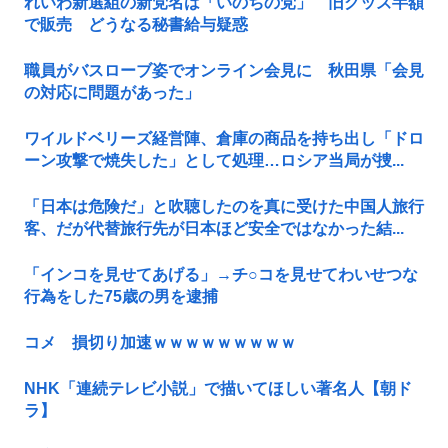
れいわ新選組の新党名は「いのちの党」 旧グッズ半額
で販売 どうなる秘書給与疑惑
職員がバスローブ姿でオンライン会見に 秋田県「会見
の対応に問題があった」
ワイルドベリーズ経営陣、倉庫の商品を持ち出し「ドロ
ーン攻撃で焼失した」として処理…ロシア当局が捜...
「日本は危険だ」と吹聴したのを真に受けた中国人旅行
客、だが代替旅行先が日本ほど安全ではなかった結...
「インコを見せてあげる」→チ○コを見せてわいせつな
行為をした75歳の男を逮捕
コメ 損切り加速ｗｗｗｗｗｗｗｗｗ
NHK「連続テレビ小説」で描いてほしい著名人【朝ド
ラ】