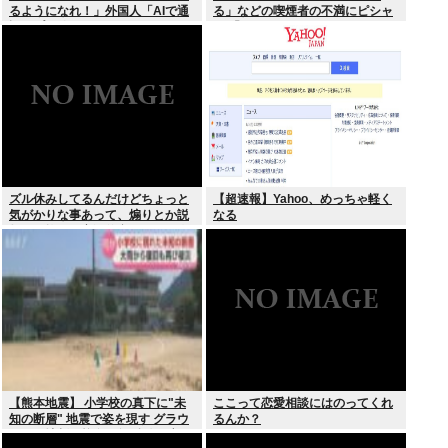
るようになれ！」外国人「AIで通
る」などの喫煙者の不満にピシャ
訳アプリ使えばいいじゃん」
リ 「じゃあやめれば？タバコなん
て家でだけ吸ってればいい」
ズル休みしてるんだけどちょっと
【超速報】Yahoo、めっちゃ軽く
気がかりな事あって、煽りとか説
なる
教とか抜きに客観的意見くれる人
だけきてくれ
【熊本地震】 小学校の真下に"未
ここって恋愛相談にはのってくれ
知の断層" 地震で姿を現す グラウ
るんか？
ンドに地割れ校舎に亀裂 八代市