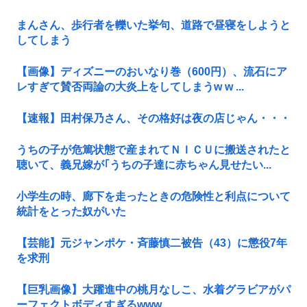
まんさん、歩行者を轢いた挙句、道路で昼寝をしようと
してしまう
【画像】ディズニーのおいなり巻（600円）、流石にア
レすぎて賛否両論の大炎上をしてしまうw w ...
【速報】田村保乃さん、その格好は夜の店じゃん・・・
うちの子が危篤状態で産まれてＮＩＣＵに搬送されたと
聴いて、義兄嫁が｢うちの子達に赤ちゃん見せたい...
小学生の時、廊下を走ったときの危険性と利点について
統計をとった奴がいた
【芸能】元ジャンポケ・斉藤慎二被告（43）に懲役7年
を求刑
【巨乳画像】大躍進中の桃月なしこ、水着グラビアがパ
ーフェクトボディすぎるwww