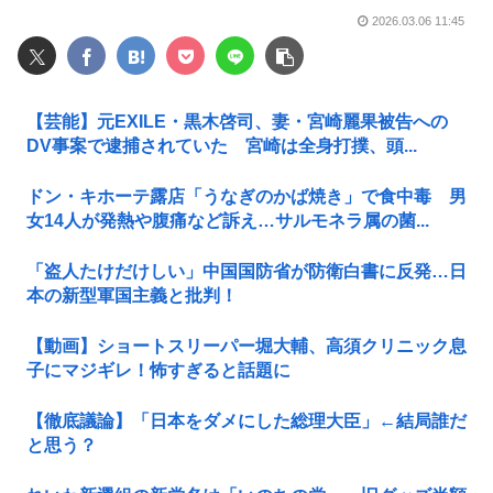
2026.03.06 11:45
【芸能】元EXILE・黒木啓司、妻・宮崎麗果被告への
DV事案で逮捕されていた 宮崎は全身打撲、頭...
ドン・キホーテ露店「うなぎのかば焼き」で食中毒 男
女14人が発熱や腹痛など訴え…サルモネラ属の菌...
「盗人たけだけしい」中国国防省が防衛白書に反発…日
本の新型軍国主義と批判！
【動画】ショートスリーパー堀大輔、高須クリニック息
子にマジギレ！怖すぎると話題に
【徹底議論】「日本をダメにした総理大臣」←結局誰だ
と思う？