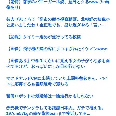
【驚愕】森泉のバニーガール姿、意外とクるwww (※画
像あり)
芸人ぜんじろう「高市の熊本視察動画、北朝鮮の映像か
と思いましたわ！金正恩でも、盛り過ぎやろ！言い...
【悲報】タイミー虐めが流行ってる模様
【画像】飛行機の隣の客に手コキされたイケメンwww
【画像あり】中学生くらいに見える女の子がうなぎを食
べてるけど、おっぱいにしか目が行かない
マクドナルドCMに出演していた上國料萌衣さん、バイ
トに応募するも書類選考で落ちる
警備ロボットの最適解は一輪走行かもしれない
券売機でチンタラしてる鈍感日本人、ガチで増える。
197cm57kgの俺が背後5cmまで接近してる...