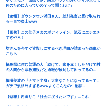
ホリエモン「面接でさ、納豆パックの薄いフィルムって
何のために入っていの？って聞くわけ」
【速報】ダウンタウン浜田さん、差別発言と受け取られ
る一言で炎上www
【画像】この佳子さまのボディライン、流石にエチエチ
すぎやろ！
坊さんを今すぐ皆殺しにするべき理由が詰まった画像が
こちら
福島県に住む普通の人「助けて、家を赤くしただけで村
の人間から宗教施設だと通報が殺到して困ってるの...
梅澤美波の『ナマ下半身』大変なことになってるって...
ガチで規格外すぎるwwwよくこんなの生配信...
【悲報】内田りこ「社会に戻りたいです」←これ！