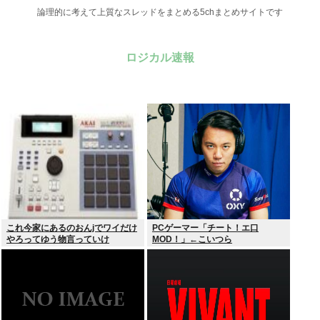
論理的に考えて上質なスレッドをまとめる5chまとめサイトです
ロジカル速報
これ今家にあるのおんjでワイだけ
PCゲーマー「チート！エ口
やろってゆう物言っていけ
MOD！」←こいつら