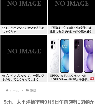
ワイ、キオクシアのせいで人生め
【画像あり】11歳・小5女子、誕
ちゃくちゃ
生日に食堂で肉じゃがや焼き鮭や
玉子焼きなど一品料理をオジサン
みたいに食べる
セブンイレブンのレジ、一部のア
OPPO、ミドルレンジスマホ
ホのせいでこうなってしまう
「OPPO Reno16 5G」を発表。4
つの5000万画素カメラを搭載し、
片手でも操作しやすい小型モデル
ホーム
嫌儲
に
5ch、太平洋標準時3月9日午前5時に閉鎖か