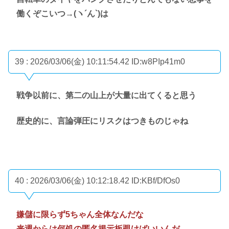
働くぞこいつ→(ヽ´ん`)は
39 : 2026/03/06(金) 10:11:54.42
ID:w8PIp41m0
戦争以前に、第二の山上が大量に出てくると思う
歴史的に、言論弾圧にリスクはつきものじゃね
40 : 2026/03/06(金) 10:12:18.42
ID:KBf/DfOs0
嫌儲に限らず5ちゃん全体なんだな
来週からは何処の匿名掲示板覗けばいいんだ