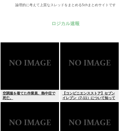
論理的に考えて上質なスレッドをまとめる5chまとめサイトです
ロジカル速報
空調服を着てた作業員、熱中症で
【コンビニエンスストア】セブン
死亡。
イレブン（7-11）について知って
いること