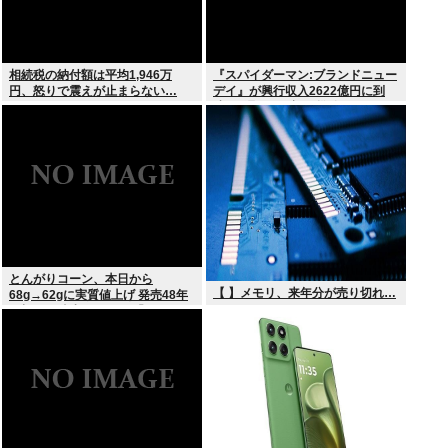
相続税の納付額は平均1,946万
『スパイダーマン:ブランドニュー
円、怒りで震えが止まらない…
デイ』が興行収入2622億円に到
達！2週目も好調に推移へ
とんがりコーン、本日から
【 】メモリ、来年分が売り切れ…
68g→62gに実質値上げ 発売48年
で初の箱縮小 メーカー「CO2も
1067トン削減できます笑」