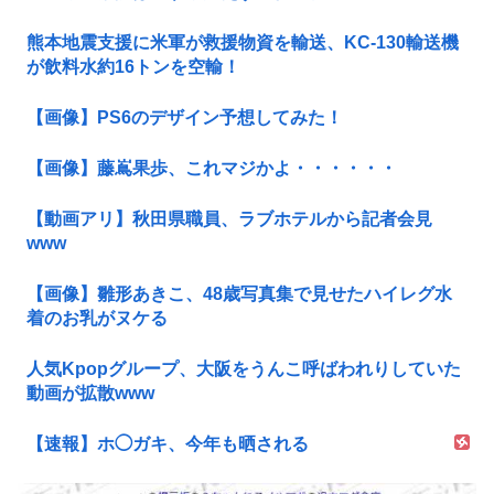
熊本地震支援に米軍が救援物資を輸送、KC-130輸送機
が飲料水約16トンを空輸！
【画像】PS6のデザイン予想してみた！
【画像】藤嶌果歩、これマジかよ・・・・・・
【動画アリ】秋田県職員、ラブホテルから記者会見
www
【画像】雛形あきこ、48歳写真集で見せたハイレグ水
着のお乳がヌケる
人気Kpopグループ、大阪をうんこ呼ばわれりしていた
動画が拡散www
【速報】ホ◯ガキ、今年も晒される