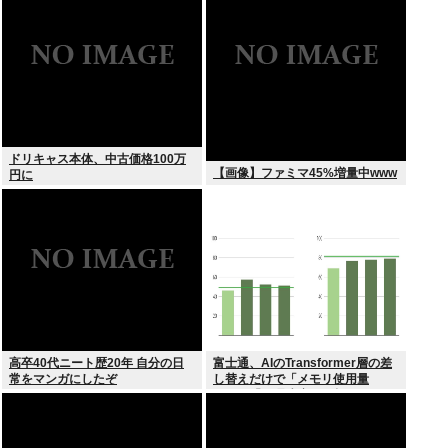
ドリキャス本体、中古価格100万
【画像】ファミマ45%増量中www
円に
高卒40代ニート歴20年 自分の日
富士通、AIのTransformer層の差
常をマンガにしたぞ
し替えだけで「メモリ使用量
1/10」「処理速度475倍」になる
魔改造を発表