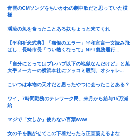
青雲のCMソングをちいかわの劇中歌だと思っていた模
様
渓流の魚を食ったことある奴ちょっと来てくれ
【平和祈念式典】「痛恨のエラー」平和宣言一文読み飛
ばし…長崎市長「つい熱くなって」NPT義務履行...
「自分にとってはプレハブ以下の地獄なんだけど」と某
大手メーカーの横浜本社にツッコミ殺到、オシャレ...
こいつは本物の天才だと思ったやつに会ったことある？
ワイ、7時間勤務のテレワーク民、来月から給与15万減
給
マジで「女しか」使わない言葉www
女の子を脱がせてこの下着だったら正直萎えるよな