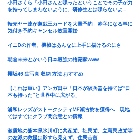
小田さくら「小田さんと喋ったということでその子が力
を持ってしまわないように、研修生とは喋らないよ...
転売ヤー達が遊戯王カードを大量予約←赤字になる事に
気付き予約キャンセル放置開始
イニDの作者、機械はあんなに上手に描けるのにさ
朝倉未来とかいう日本最強の格闘家www
櫻坂46 生写真 収納 方法 おすすめ
【これは重い】アンガ田中「日本が核兵器を持てば“日
本も持った”と世界中に広がる」
浦和レッズがストークシティMF瀬古樹を獲得へ 現地
ではすでにクラブ間合意との情報
激震地の熊本県氷川町に共産党、社民党、立憲民政党等
の左派の救援は影すら見えず。住民苦言