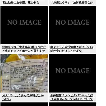
者に動物の血使用、死亡例も
「原爆はうそ」「放射線被害なか
った」SNS拡散情報めぐり「荒唐
無稽」
共働き夫婦「世帯年収1000万だけ
結局ドラム式洗濯機否定派って時
ど東京じゃマイホームが買えませ
給が安いだけなんだよな
ん 」
おんJ民、たくあんの原料が分か
新井監督「ゾンビタバコやった奴
らない
は全員ぶん殴って全部ぶっ壊して
から辞めたい」