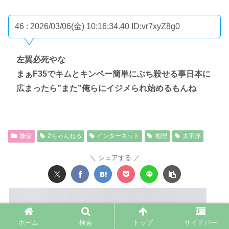
46 : 2026/03/06(金) 10:16:34.40
ID:vr7xyZ8g0
左翼必死やな
まぁF35でキムとキンペー簡単にぶち殺せる事日本に
広まったら”また”俺らにイジメられ始めるもんね
嫌儲
2ちゃんねる
インターネット
地理
太平洋
シェアする
ホーム
検索
トップ
サイドバー