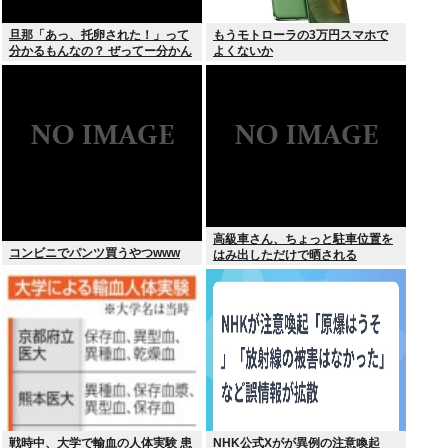
旦那「あっ、托卵された！」って
もうモトローラの3万円スマホで
分かるもんなの？ ぜってー分かん
よくないか
ないだろ。
高級車さん、ちょっと駐車位置を
コンビニでパンツ買うやつwww
はみ出しただけで晒される
wwwWwwWWw
戦時中、大学で輸血の人体実験 患
NHK公式Xがが異例の注意喚起