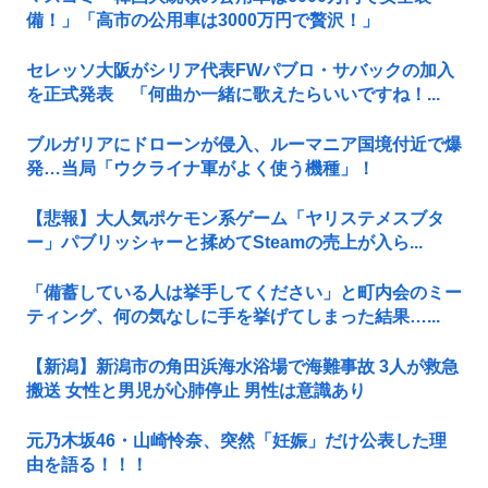
備！」「高市の公用車は3000万円で贅沢！」
セレッソ大阪がシリア代表FWパブロ・サバックの加入
を正式発表 「何曲か一緒に歌えたらいいですね！...
ブルガリアにドローンが侵入、ルーマニア国境付近で爆
発…当局「ウクライナ軍がよく使う機種」！
【悲報】大人気ポケモン系ゲーム「ヤリステメスブタ
ー」パブリッシャーと揉めてSteamの売上が入ら...
「備蓄している人は挙手してください」と町内会のミー
ティング、何の気なしに手を挙げてしまった結果…...
【新潟】新潟市の角田浜海水浴場で海難事故 3人が救急
搬送 女性と男児が心肺停止 男性は意識あり
元乃木坂46・山崎怜奈、突然「妊娠」だけ公表した理
由を語る！！！