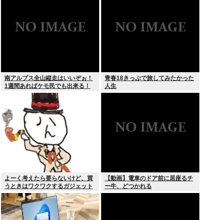
の？」
こす細菌が判明
南アルプス全山縦走はいいぞぉ！
青春18きっぷで旅してみたかった
1週間あればケモ民でも出来る！
人生
お盆休みにやってみなイカ？
よーく考えたら要らないけど、買
【動画】電車のドア前に居座るチ
うときはワクワクするガジェット
ー牛、どつかれる
おしえろ