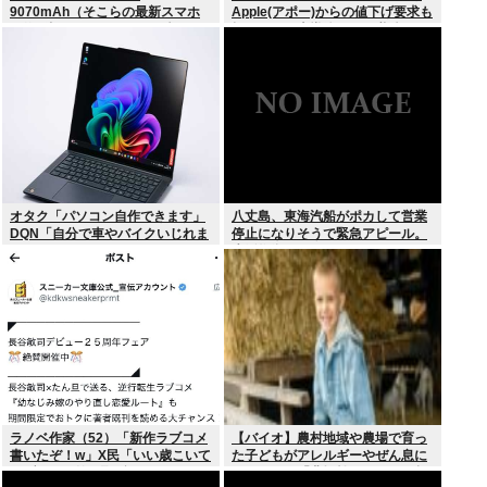
9070mAh（そこらの最新スマホ
Apple(アポー)からの値下げ要求も
の約2倍）のバッテリーを積んで
拒否！！！半導体バボー継続
しまうwww
へ！！！
オタク「パソコン自作できます」
八丈島、東海汽船がポカして営業
DQN「自分で車やバイクいじれま
停止になりそうで緊急アピール。
す」
生活物資が届かなくなるかも。ア
シタバ以外に食うものがねえ
ラノベ作家（52）「新作ラブコメ
【バイオ】農村地域や農場で育っ
書いたぞ！w」X民「いい歳こいて
た子どもがアレルギーやぜん息に
ラブコメ（笑）恥ずかしくない
なりにくい「農場効果」を引き起