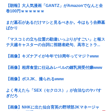
【朗報】大人気漫画「GANTZ」がAmazonでなんと全
巻100円ｗｗｗｗｗｗ
まだ墓石があるだけマシと見るべきか。今はもう合葬墓
ばかり
「マスコミの立ち位置の勘違いっぷりがすごい」と報ス
テ大越キャスターの台詞に視聴者絶句、高市とトラ...
【画像】キズナアイが今年で10周年ってマジ？www
【画像】相席食堂に仕込みレベルの鍾乳洞受付嬢www
【画像】ボスJK、撮られるwww
よく考えたら「SEX（セクロス）」が合法なのヤバす
ぎだろ
【画像】NHKに出た仙台育英の野球部JKマネージャ