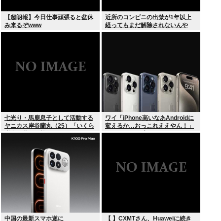
【超朗報】今日仕事頑張ると盆休
近所のコンビニの出禁が1年以上
み来るぞwww
経ってもまだ解除されないんや
が…
七光り・馬鹿息子として活動する
ワイ「iPhone高いなあAndroidに
ヤニカス岸谷蘭丸（25）「いくら
変えるか…おっこれええやん！」
税金を我々が払ってるんだと」
→iPhoneより高い
中国の最新スマホ遂に
【 】CXMTさん、Huaweiに続き