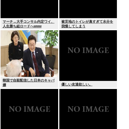
マーチ→大手コンサル内定ワイ、
被災地のトイレが臭すぎて水分を
人生勝ち組ロードへwww
我慢してしまう
韓国で自殺配信した日本のキャバ
優しい友達欲しい。
嬢