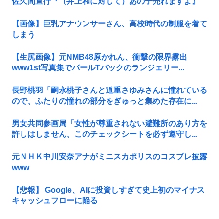
佐久間宣行『（井上和に対して）あの子売れますよ』
【画像】巨乳アナウンサーさん、高校時代の制服を着て
しまう
【生尻画像】元NMB48原かれん、衝撃の限界露出
www1st写真集でパールTバックのランジェリー...
長野桃羽「嗣永桃子さんと道重さゆみさんに憧れている
ので、ふたりの憧れの部分をぎゅっと集めた存在に...
男女共同参画局「女性が尊重されない避難所のあり方を
許しはしません、このチェックシートを必ず遵守し...
元ＮＨＫ中川安奈アナがミニスカポリスのコスプレ披露
www
【悲報】 Google、AIに投資しすぎて史上初のマイナス
キャッシュフローに陥る