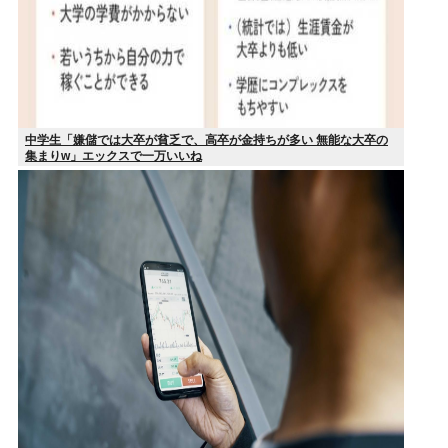
中学生「嫌儲では大卒が貧乏で、高卒が金持ちが多い 無能な大卒の
集まりw」エックスで一万いいね