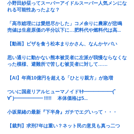
小野田紗栞ってスーパーアイドルスーパー人気メンにな
れる可能性あったよな？
「高市総理には愛想尽かした」コメ余りに農家が悲鳴
売値は生産原価の半分以下に…肥料代や燃料代は高...
【動画】ピザを食う松本まりかさん、なんかヤバい
思い通りに動かない熊本被災者に左派が我慢ならなくな
った模様、避難所で苦しむ被災者に対して……
【AI】年商10億円を超える「ひとり親方」が急増
ついに国産リアルヒューマノイドｷﾀ━━━━━━(ﾟ
∀ﾟ)━━━━━━ !!!!! 本体価格は5...
小坂菜緒の最新『下半身』ガチでエグいって・・・
【裁判】求刑7年は重い？ネット民の意見も真っ二つ