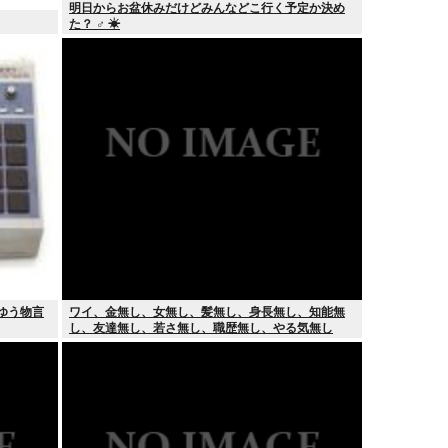
明日からお盆休みだけどみんなどこ行く予定か決め
た？ ‍♂ ☀
ゆう物言
ワイ、金無し、女無し、髪無し、身長無し、知能無
し、友達無し、若さ無し、職歴無し、やる気無し