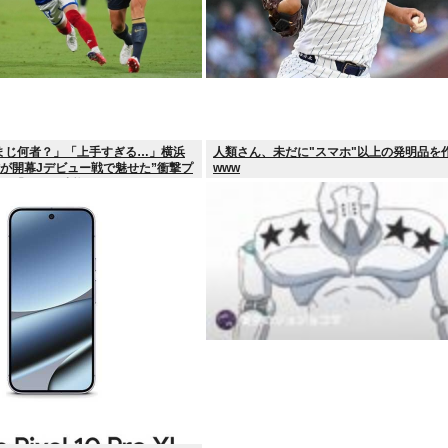
まじ何者？」「上手すぎる…」横浜
人類さん、未だに"スマホ"以上の発明品を
材が開幕Jデビュー戦で魅せた”衝撃プ
www
然！「すごい才能」