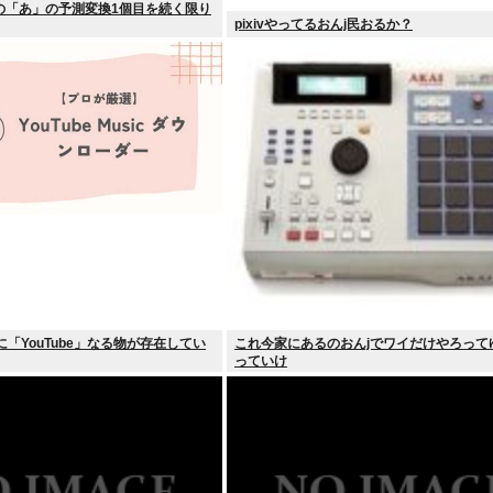
の「あ」の予測変換1個目を続く限り
pixivやってるおんj民おるか？
に「YouTube」なる物が存在してい
これ今家にあるのおんjでワイだけやろって
っていけ