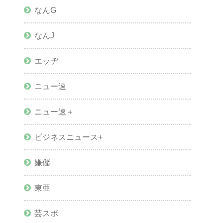
なんG
なんJ
エッヂ
ニュー速
ニュー速＋
ビジネスニュース+
嫌儲
東亜
芸スポ