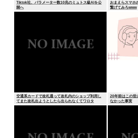
Tiktok社、パラメーター数10兆のミュトス級AIを公
おまえらスマホ
開へ
繋げてみろwww
交通系カードで改札通って改札内のショップ利用し
20年前はこの世
てまた改札出ようとしたら出られなくてワロタ
なかった事実