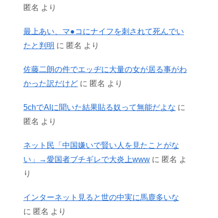
匿名
より
最上あい、マ●コにナイフを刺されて死んでい
たと判明
に
匿名
より
佐藤二朗の件でエッヂに大量の女が居る事がわ
かった訳だけど
に
匿名
より
5chでAIに聞いた結果貼る奴って無能だよな
に
匿名
より
ネット民「中国嫌いで賢い人を見たことがな
い」→愛国者ブチギレで大炎上www
に
匿名
よ
り
インターネット見ると世の中実に馬鹿多いな
に
匿名
より