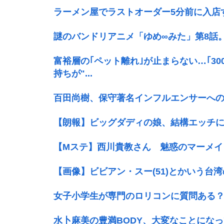
ラーメン屋でラストオーダー5分前に入店
謎のバンドリアニメ「ゆめ∞みた」第8話。8/9(
富裕層の｢ペット離れ｣が止まらない…｢3
持ちが"...
百田尚樹、保守著名インフルエンサーへ
【朗報】ビッグダディの娘、結構エッチ
【Mステ】西川貴教さん 魅惑のマーメイ
【画像】ビビアン・スー(51)とかいう台
女子小学生が専門のロリコンに質問ある
水卜麻美の豊満BODY、大変なことになって