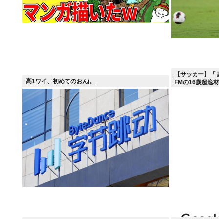
【サッカー】「
高1ワイ、初めてのおんj。
FMの16歳超逸
レー”にSNS騒