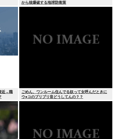
から核爆破する地球防衛策
接近→職
ごめん、ワンルーム住んでる奴って女呼んだときに
フ
ウ●コのブリブリ音どうしてんの？？