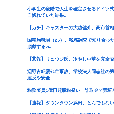
小学生の段階で人生を確定させるドイツ
自惚れていた結果...
【ガチ】キャスターの大越健介、高市首
国税局職員（25）、税務調査で知り合った
頂戴するw...
【悲報】リュウジ氏、冷やし中華を完全
辺野古転覆ﾀﾋ亡事故、学校法人同志社の第
違反や安全...
税務署員1億円超脱税疑い 詐取金で競艇
【速報】ダウンタウン浜田、とんでもない