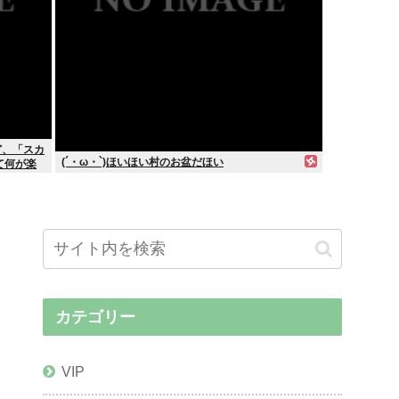
ど、「スカ
(´・ω・`)ほいほい村のお盆だほい
て何が楽
カテゴリー
VIP