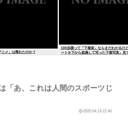
100歩譲って「下着姿」ならまだわかるけ
アニメ」は廃れたのか？
ートを下から盗撮して写った下着写真」見
しいんだ？
は「あ、これは人間のスポーツじ
2020.04.13 21:46