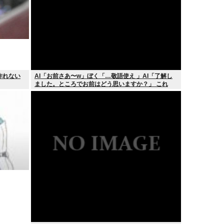
作れない
AI「お前さあ〜w」ぼく「…敬語使え 」AI「了解し
ました。ところでお前はどう思いますか？」 これ