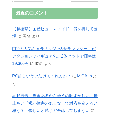
最近のコメント
【超衝撃】国産ヒューマノイド、満を持して登
場
に
匿名
より
FF9の人気キャラ「クジャ&サラマンダー」が
アクションフィギュア化。2体セットで価格は
19,360円
に
匿名
より
PC詳しいヤツ助けてくれんか？
に
MiCA_p
よ
り
高野被告「障害あるから会うの恥ずかしい」最
上あい「私が障害のあるなしで対応を変えると
思う？」優しいと感じガチ恋してしまう…
に