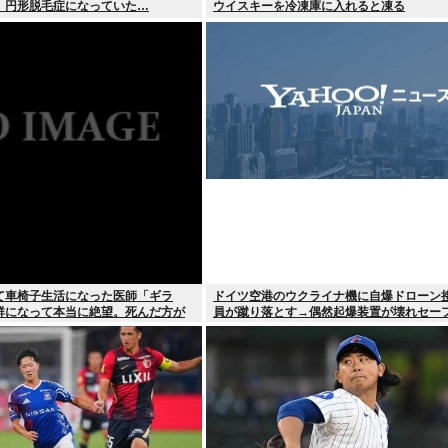
、円形脱毛症になっていた…
ウイスキーを冷凍庫に入れると凍る
て車椅子生活になった医師「ギラ
ドイツ空港のウクライナ機に自爆ドローン
群になって本当に絶望。死んだ方が
員が蹴り落とす→偶然起爆装置が壊れセー
た」