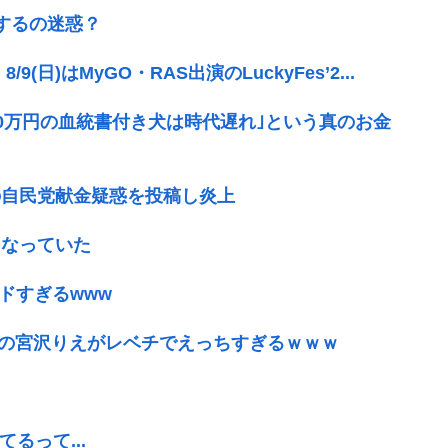
するの迷惑？
日)はMyGO・RAS出演のLuckyFes’2...
00万円の血統書付き犬は時代遅れ｣という真のお金
の自民党献金疑惑を投稿し炎上
になっていた
ドすぎるwww
湾の宮沢りえがレベチでえっちすぎるｗｗｗ
？
るって...