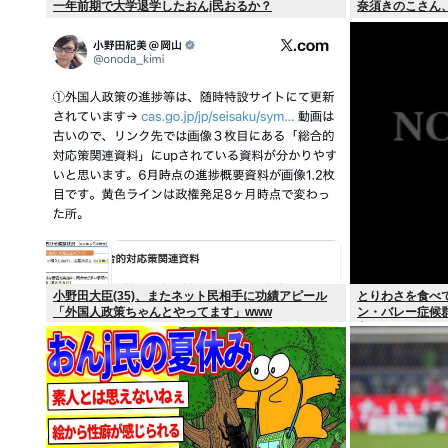
一年前期で大学退学したおんj民おるか？
奈須きのこさん
小野田大臣(35)、またネット民相手に功績アピール
とりわさを食べ
「外国人政策ちゃんとやってます」www
ン・バレー症候
良かったと思っ