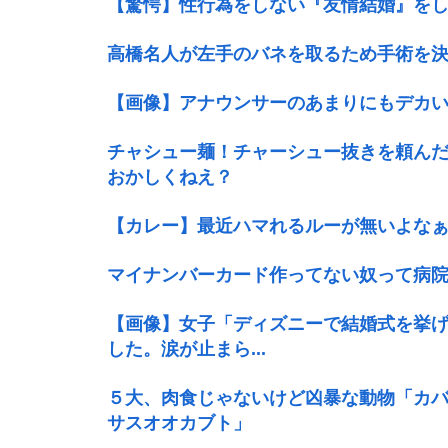
【驚愕】性行為をしない『友情結婚』をし
高橋名人が左手のバネを取るため手術を
【画像】アナウンサーのあまりにもデカい
チャシュー麺！チャーシュー抜きを頼ん
おかしくねえ？
【カレー】最近ハマれるルーが無いよな
マイナンバーカード作ってない奴って病
【画像】女子「ディズニーで結婚式を挙
した。涙が止まら...
５大、肉食じゃないけど凶暴な動物「カ
サスオオカブト」