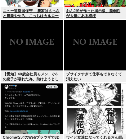
ニュー速愛国保守 「農家はさっさ
おんJ民が作った掲示板、脆弱性
と農業やめろ。こっちはカルロー
が大量にある模様
ズでいいんだから。農業されたら
迷惑だ」
【愛知】40歳会社員モメン、小6
ブサイクすぎて仕事もできなくて
の息子が溺れた為、助けようとし
消えたい
て溺れる なお息子は妻が救出
ChromeなどのWebブラウザで3D
ワイと友達になってくれるおんj民