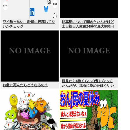
ワイ酔っ払い、SNSに投稿してな
駐車場について聞きたいんだけど
いかチェック
土日祝日入庫後24時間最大800円
って日曜いれて出庫日が平日の場
合料金どうなるの
鏡見たら4割くらい白髪になって
お盆に死んだらどうなるの？
たんだが、流石に染めたほういい
の ？半分おじいちゃんでドン引き
したわ