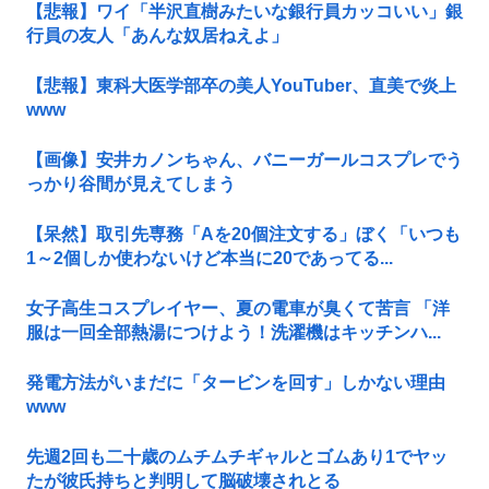
【悲報】ワイ「半沢直樹みたいな銀行員カッコいい」銀
行員の友人「あんな奴居ねえよ」
【悲報】東科大医学部卒の美人YouTuber、直美で炎上
www
【画像】安井カノンちゃん、バニーガールコスプレでう
っかり谷間が見えてしまう
【呆然】取引先専務「Aを20個注文する」ぼく「いつも
1～2個しか使わないけど本当に20であってる...
女子高生コスプレイヤー、夏の電車が臭くて苦言 「洋
服は一回全部熱湯につけよう！洗濯機はキッチンハ...
発電方法がいまだに「タービンを回す」しかない理由
www
先週2回も二十歳のムチムチギャルとゴムあり1でヤッ
たが彼氏持ちと判明して脳破壊されとる