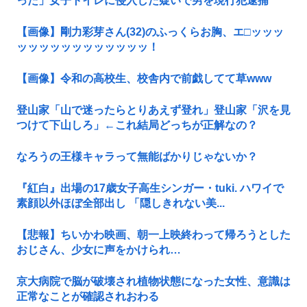
った」女子トイレに侵入した疑いで男を現行犯逮捕
【画像】剛力彩芽さん(32)のふっくらお胸、エ□ッッッ
ッッッッッッッッッッッッ！
【画像】令和の高校生、校舎内で前戯してて草www
登山家「山で迷ったらとりあえず登れ」登山家「沢を見
つけて下山しろ」←これ結局どっちが正解なの？
なろうの王様キャラって無能ばかりじゃないか？
『紅白』出場の17歳女子高生シンガー・tuki. ハワイで
素顔以外ほぼ全部出し 「隠しきれない美...
【悲報】ちいかわ映画、朝一上映終わって帰ろうとした
おじさん、少女に声をかけられ…
京大病院で脳が破壊され植物状態になった女性、意識は
正常なことが確認されおわる