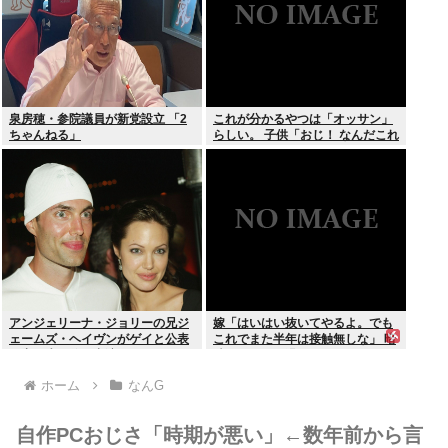
泉房穂・参院議員が新党設立 「2
これが分かるやつは「オッサン」
ちゃんねる」
らしい。 子供「おじ！ なんだこれ
は！」
アンジェリーナ・ジョリーの兄ジ
嫁「はいはい抜いてやるよ。でも
ェームズ・ヘイヴンがゲイと公表
これでまた半年は接触無しな」 暗
元妻の生配信に出演しカミングア
黙のこれツラ過ぎるだろ
ウト ヤフコメ「顔見ればわかる」
ホーム
なんG
自作PCおじさ「時期が悪い」←数年前から言