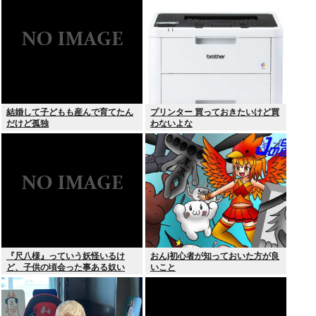
結婚して子どもも産んで育てたん
プリンター 買っておきたいけど買
だけど孤独
わないよな
『尺八様』っていう妖怪いるけ
おんj初心者が知っておいた方が良
ど、子供の頃会った事ある奴い
いこと
る？？