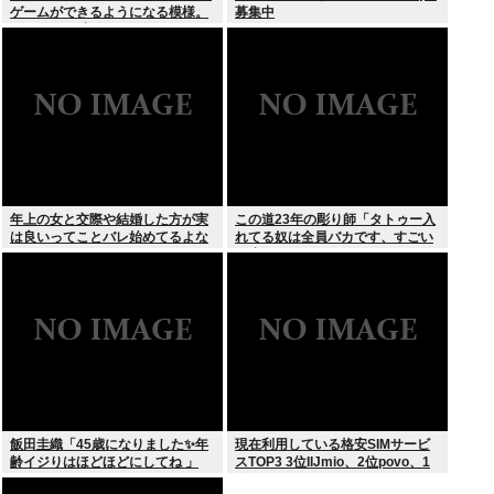
ゲームができるようになる模様。
募集中
Windowsは完全不要に
年上の女と交際や結婚した方が実
この道23年の彫り師「タトゥー入
は良いってことバレ始めてるよな
れてる奴は全員バカです、すごい
民度低い」
飯田圭織「45歳になりました✨年
現在利用している格安SIMサービ
齢イジりはほどほどにしてね 」
スTOP3 3位IIJmio、2位povo、1
位ahamo