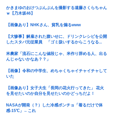
かきまゆのおけつぶんぶんを撮影する遠藤さくらちゃん
ｗ【乃木坂46】
【画像あり】NHKさん、貧乳を煽るwww
【大惨事】解雇された腹いせに、ドリンクレシピを公開
したスタバ元従業員 「ゴミ扱いするからこうなる...
米農家「流石にこんな値段じゃ、米作り辞める人、出る
んじゃないかなあ？？」
【画像】令和の中学生、めちゃくちゃイチャイチャして
いた
【画像あり】女子大生「長岡の花火行ってきた」 花火
を見せたいのか自分を見せたいのかどっちだよ！
NASAが開発（？）した冷感ポンチョ「着るだけで体
感-15℃」←これ