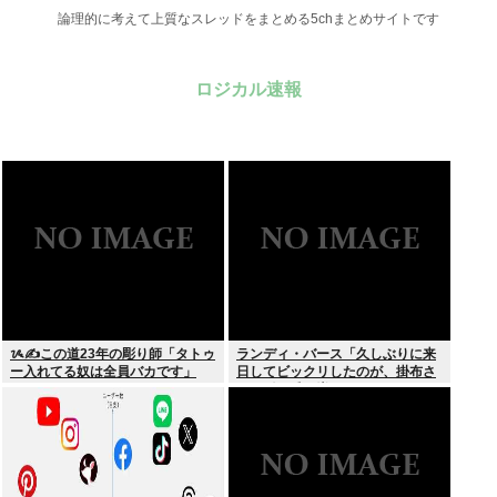
論理的に考えて上質なスレッドをまとめる5chまとめサイトです
ロジカル速報
ᝰ✍この道23年の彫り師「タトゥ
ランディ・バース「久しぶりに来
ー入れてる奴は全員バカです」
日してビックリしたのが、掛布さ
んの髪の毛が増えていた。岡田さ
んは髪の毛がなくなってた」