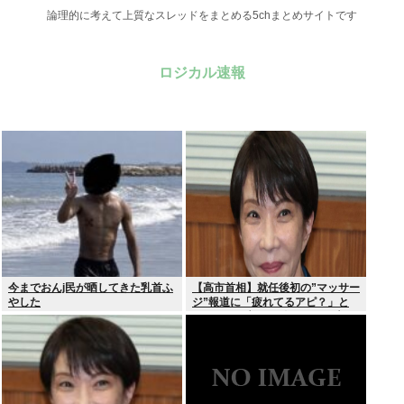
論理的に考えて上質なスレッドをまとめる5chまとめサイトです
ロジカル速報
今までおんj民が晒してきた乳首ふ
【高市首相】就任後初の”マッサー
やした
ジ”報道に「疲れてるアピ？」と
SNSでは一部から冷ややかな声…
被災地視察”PV動画”から続く不信