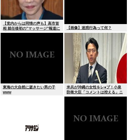
【党内からは同情の声も】高市首
【画像】迷惑行為って何？
相 就任後初の”マッサージ”報道に
「疲れてるアピ？」とSNSでは一
部から冷ややかな声…被災地視
察”PV動画”から続く不信
東海の大自然に逝きたい男の子
米兵が沖縄の女性をレ●プ！小泉
www
防衛大臣「コメントは控える」ニ
ュー速愛国者「辺野古！」