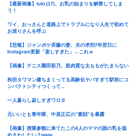
【最新画像】tuki.(17)、お乳の始まりを解禁してしま
う！
ワイ、おっさんと道路上でトラブルになり人生で初めて
お巡りさんを呼ぶ
【悲報】ジャンポケ斉藤の妻、夫の求刑7年翌日に
Instagram更新「楽しすぎた」←これｗ
【画像】テニス園田彩乃、筋肉質な太ももがたまらない
秋田タワマン建ちまくってる高齢化ヤバすぎて駅前にコ
ンパクトシティつくって...
一人暮らし寂しすぎワロタ
元いいとも青年隊、中居正広の”素顔”を暴露
【画像】授業参観に来てたこの4人のママの誰の乳を舐
めまわしたい？www