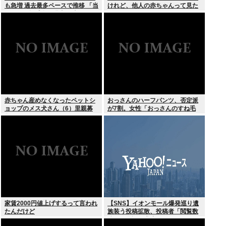
も急増 過去最多ペースで推移 「当
けれど、他人の赤ちゃんって見た
たれば一攫千金」過去の時代に
いのか？
赤ちゃん産めなくなったペットシ
おっさんのハーフパンツ、否定派
ョップのメス犬さん（6）里親募
が7割。女性「おっさんのすね毛
集されてしまうwww
なんて見たくないじゃないですか
w」
家賃2000円値上げするって言われ
【SNS】イオンモール爆発巡り遺
たんだけど
族装う投稿拡散、投稿者「閲覧数
稼ぎや承認欲求止まらなくなっ