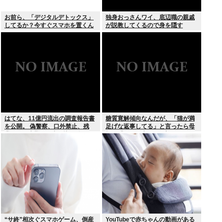
お前ら、「デジタルデトックス」
独身おっさんワイ、底辺職の親戚
してるか？今すぐスマホを置くん
が説教してくるので身を隠す
だ。
はてな、11億円流出の調査報告書
糖質寛解傾向なんだが、「猫が満
を公開。 偽警察、口外禁止、残
足げな返事してる」と言ったら母
業・休日出勤200時間越、孤
親に「お気の毒w」と言われた
立…。やばすぎて草はえる
“サ終”相次ぐスマホゲーム、倒産
YouTubeで赤ちゃんの動画がある