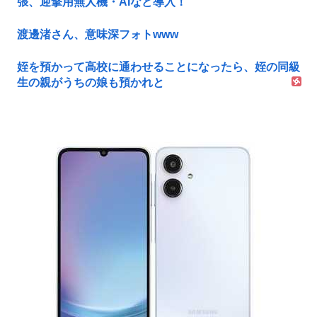
張、迎撃用無人機・AIなど導入！
渡邊渚さん、意味深フォトwww
姪を預かって高校に通わせることになったら、姪の同級
生の親がうちの娘も預かれと