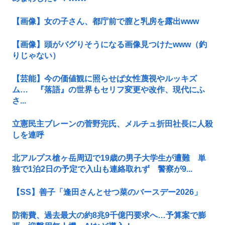
【画像】女の子さん、都庁前で膣と乳房を露出www
【画像】頭がバグりそうになる画像見つけたwww（釣
りじゃない）
【芸能】今の価値観に照らせば女性蔑視やルッキズ
ム… 『落語』の世界もセリフ変更や改作、現代にふ
さ...
立憲民主ブレーンの菅野完氏、メルチュ折田社長に人殺
しを連呼
北アルプス槍ヶ岳周辺で19歳の男子大学生が遭難 単
独で1泊2日の予定で入山も連絡取れず 警察が9...
【SS】善子「逢田さんとせつ菜のバースデー2026」
防衛費、過去最大の約8兆9千億円要求へ…予算案で膨