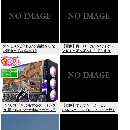
た」
ケンモメンが"あえて"結婚をしな
【画像】俺、ローカルAIでイケメ
い理由ってなんなの？
ンをすっぽんぽんにしてしまう
www
(ヽ^ん^) 「20万もするゲーミング
【画像】オッサン「よーし、
PC買っちゃった❤連休はゲーム三
GANTZのコスプレしてコミケ行く
昧だ」一週間後「お届け物でー
かー」
す」（ヽ´ん`）「そう…」