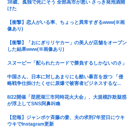
38歳、孤独で死にそう 全部高市が悪い さっき発泡酒開
けた
【衝撃】恋人がいる率、ちょっと異常すぎるwww(※画
像あり)
【衝撃】「おにぎりリヤカー」の美人が店舗をオープン
した結果www(※画像あり)
スヌーピー「配られたカードで勝負するしかないのさ」
中国さん、日本に対しあまりにも酷い暴言を放つ 「侵
略戦争仕掛けたくせに原爆で被害者ビジネスするな...
8/22開催「琵琶湖三市同時花火大会」、大規模詐欺疑惑
が浮上してSNS阿鼻叫喚
【悲報】ジャンポケ斉藤の妻、夫の求刑7年翌日にウキ
ウキでInstagram更新