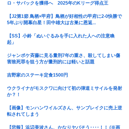
ロ・サバックを獲得へ 2025年のKリーグ得点王
【J2第1節 鳥栖×甲府】鳥栖が好相性の甲府に2-0快勝で
5年ぶり開幕白星！田中雄大は古巣に恩返...
【SS】小鈴「ぬいぐるみを手に入れた人への注意喚
起」
ジャンポケ斉藤に見る量刑7年の重さ、殺してしまい傷
害致死罪を狙う方が量刑的には軽いと話題
吉野家のステーキ定食1500円
ウクライナがモスクワに向けて初の弾道ミサイルを発射
か？！
【画像】モンハンワイルズさん、サンブレイクに売上逆
転されてしまう
【悲報】浜辺美波さん、かなりヤバそう････！！ (※画