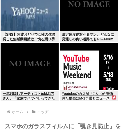
【SNS】阿波おどりで女性の体強
法定速度絶対守るマン、どんなに
調した無断動画拡散、憤る踊り手
見通しの良い道路でも40～60km
「悲しいし気持ち悪い」…警察へ
以上出さない
の相談も検討
一流顔隠しアーティストtuki.(17)
YoutubeのカスAI「こいつが最近
さん、「家族でハワイ行ってきた
見た動画はM-1予選とニュース
w」 自己顕示欲がどんどん抑えら
か…」
れなくなる
ホーム
エッヂ
スマホのガラスフィルムに「覗き見防止」を