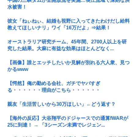
中国の三峡ダムが全開放流を実施…長江流域で深刻な洪
水被害！
彼女「ねぃねぃ、結婚も視野に入ってきたわけだし給料
教えてほしいナリ」ワイ「16万だよ」⇒結果！
オーストラリア研究チーム、45年間、2700人以上を研
究した結果。大麻に有益な効果はほとんどなく...
【画像】誰とエッチしたいか見解が別れる六人衆、見つ
かるwww
【愕然】俺の勤める会社、ガチでヤバすぎ
る・・・・・・理由がこちら・・・・・・
親友「生活苦しいから30万ほしい」←どう返す？
【海外の反応】大谷翔平のドジャースでの通算fWARが
25に到達！ → 「3シーズン未満でレジェン...