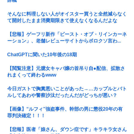
辞職
そんなに料理しない人がオイスター買うと全然減らなく
て開封したまま消費期限きて使えなくなるんだよな
【悲報】ゲーフリ新作「ビースト・オブ・リインカーネ
ーション」、老舗レビューサイトからボロクソ言わ...
ChatGPTに聞いた10年後の18期
【閲覧注意】元臆女キャバ嬢の首吊り自●配信、拡散さ
れまくって終わるwww
今日ガストで胸糞悪いことがあった→…カップルとバト
ルしてあわや警察沙汰だったんだがどっちが悪い？
【画像】“ルフィ”強盗事件、幹部の男に懲役20年の有
罪判決確定！！！
【悲報】医者「娘さん、ダウン症です」キラキラ女さん