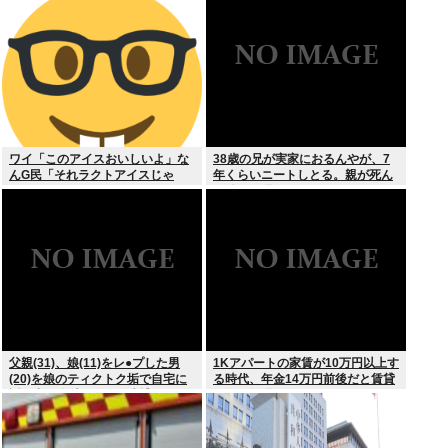
発生
ワイ「このアイスおいしいよ」な
38歳の兄が実家におるんやが、7
んG民「それラクトアイスじゃ
年くらいニートしとる。親が死ん
ん」
だ後の処理どうしよう
父親(31)、娘(11)をレ●プした男
1Kアパートの家賃が10万円以上す
(20)を娘のティクトク垢で自宅に
る時代、年金14万円前後だと賃貸
誘い出し自助 2人とも逮捕
の人は無理じゃね？