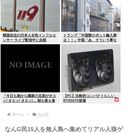
韓国在住の日本人女性インフルエ
トランプ「中国製ロボット輸入禁
ンサー ライブ配信中に自殺
止！！」中国「あ、そういう事な
らアメリカの安全の為にドローン
の輸出も止めるね？」
「今日も朝から隣家の旦那がオエ
【PC】比較的コンパクトらしい、
ッ! オエッ! オエッ!… 朝も夜も食
RTX5070登場
事中もかなりえづきの音がして不
愉快な1日が始まります…」
ホーム
なんG
なんG民15人を無人島へ集めてリアル人狼ゲ