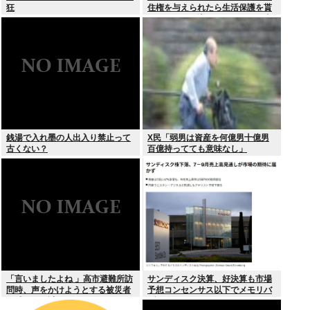
狂
住権を与えられたら生活保護を貰
うなんて人が増えては困る。日本
人以上の水準の人のみ許可しま
す」
銭湯で入れ墨の人出入り禁止って
X民「弱男は資産を何億男十億男
古くない？
百億持ってても意味なし」
「言いましたよね 」高市避難所訪
サンディスク決算、好決算も市場
問時、声をかけようとする被災者
予想コンセンサス以下でメモリバ
を威圧する謎のハゲガードマンが
ブル終了へ