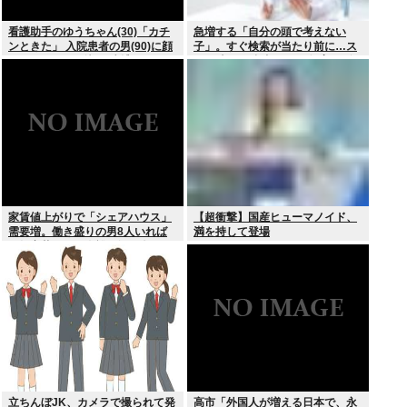
看護助手のゆうちゃん(30)「カチ
急増する「自分の頭で考えない
ンときた」 入院患者の男(90)に顔
子」。すぐ検索が当たり前に…ス
面パンチを叩き込む 逮捕
マホ時代の”親切すぎる教育”が奪
った力
家賃値上がりで「シェアハウス」
【超衝撃】国産ヒューマノイド、
需要増。働き盛りの男8人いれば
満を持して登場
一軒家暮らしも余裕で毎日楽しい
立ちんぼJK、カメラで撮られて発
高市「外国人が増える日本で、永