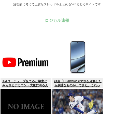
論理的に考えて上質なスレッドをまとめる5chまとめサイトです
ロジカル速報
Xやユーチューブ見てると学生と
政府「Huaweiのスマホを分解した
みられるアカウント大量に有るん
ら余計なものが出てきた」これっ
けど
て結局なんだったの？