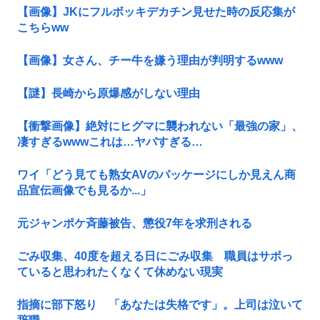
【画像】JKにフルボッキデカチン見せた時の反応集が
こちらww
【画像】女さん、チー牛を嫌う理由が判明するwww
【謎】長崎から原爆感がしない理由
【衝撃画像】絶対にヒグマに襲われない「最強の家」、
凄すぎるwwwこれは…ヤバすぎる…
ワイ「どう見ても熟女AVのパッケージにしか見えん商
品宣伝画像でも見るか...」
元ジャンポケ斉藤被告、懲役7年を求刑される
ごみ収集、40度を超える日にごみ収集 職員はサボっ
ていると思われたくなくて休めない現実
指摘に部下怒り 「あなたは失格です」。上司は泣いて