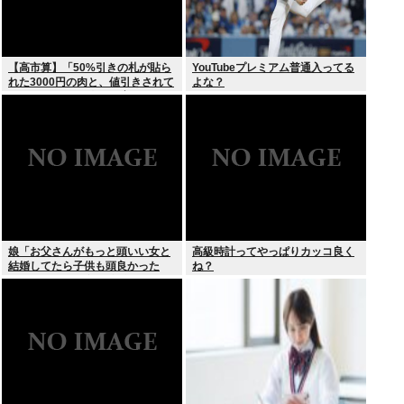
【高市算】「50%引きの札が貼ら
YouTubeプレミアム普通入ってる
れた3000円の肉と、値引きされて
よな？
いない1000円の肉では安いのはど
ちらか」父の答え「50%引きの
肉」
娘「お父さんがもっと頭いい女と
高級時計ってやっぱりカッコ良く
結婚してたら子供も頭良かった
ね？
よ。頭悪いクソ女と結婚してごめ
んなさいって謝れよ」どう返せば
いい？