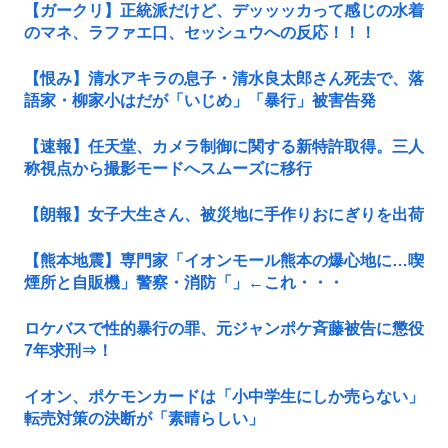
【ガークリ】正統派だけど、デッッッカって感じの水着
のマネ、ラファエ口、セッシュウへの反応！！！
【恨み】清水アキラの息子・清水良太郎さん死去で、落
語家・柳家小はだが「いじめ」「暴行」被害告発
【速報】任天堂、カメラ制御に関する新特許取得。三人
称視点から撮影モードへスムーズに移行
【朗報】女子大生さん、被災地に手作りおにぎりを出荷
【熊本地震】専門家「イオンモール熊本の爆心地に…喫
煙所と自販機」警察・消防「」←これ・・・
ロケバスで性的暴行の罪、元ジャンポケ斉藤被告に懲役
7年求刑⇒！
イオン、ポケモンカードは「小中学生にしか売らない」
転売対策の決断が「素晴らしい」