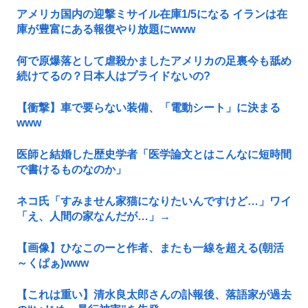
アメリカ国内の迎撃ミサイル在庫1/5になる イランは在
庫が豊富にある報復やり放題にwww
何で原爆落として虐殺かましたアメリカの足裏今も舐め
続けてるの？日本人はプライドないの?
【衝撃】車で要らない装備、「電動シート」に決まる
www
医師と結婚した歴史学者「医学論文とはこんなに短時間
で書けるものなのか」
ネコ氏「すみません家猫になりたいんですけど…」ワイ
「え、人間の家なんだが…」→
【画像】ひなこのーと作者、またも一線を超える(朝活
～くぱぁ)www
【これは重い】清水良太郎さんの訃報後、落語家が過去