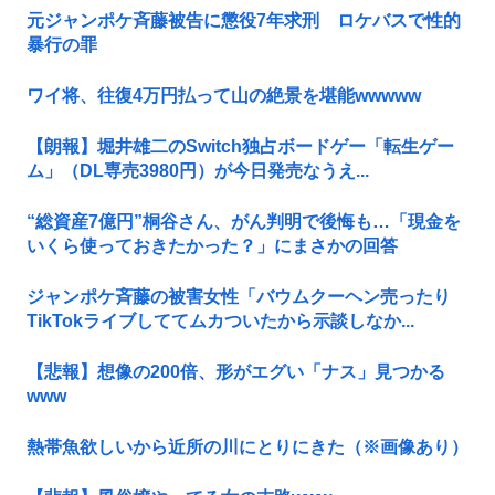
元ジャンポケ斉藤被告に懲役7年求刑 ロケバスで性的
暴行の罪
ワイ将、往復4万円払って山の絶景を堪能wwwww
【朗報】堀井雄二のSwitch独占ボードゲー「転生ゲー
ム」（DL専売3980円）が今日発売なうえ...
“総資産7億円”桐谷さん、がん判明で後悔も…「現金を
いくら使っておきたかった？」にまさかの回答
ジャンポケ斉藤の被害女性「バウムクーヘン売ったり
TikTokライブしててムカついたから示談しなか...
【悲報】想像の200倍、形がエグい「ナス」見つかる
www
熱帯魚欲しいから近所の川にとりにきた（※画像あり）