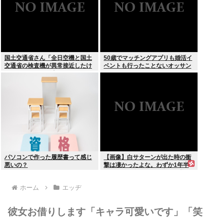
国土交通省さん「全日空機と国土
50歳でマッチングアプリも婚活イ
交通省の検査機が異常接近したけ
ベントも行ったことないオッサン
ど”ニアミス”には当たらない(ニチ
だが
ャァ」
パソコンで作った履歴書って感じ
【画像】白サターンが出た時の衝
悪いの？
撃は凄かったよな。わずか1年半
でここまで白くなって更に価格が
2万円とか進化が凄かった
ホーム
エッヂ
彼女お借りします「キャラ可愛いです」「笑