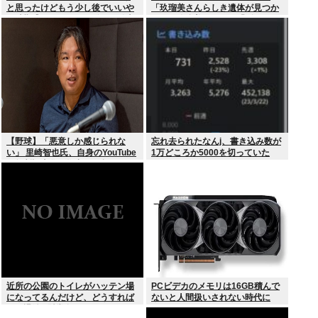
と思ったけどもう少し後でいいや
「玖瑠美さんらしき遺体が見つか
で時期逃したらうなぎ登りに値上
った」玖瑠美さんの母「ギャー
がりしていった
！！ 」
【野球】「悪意しか感じられな
忘れ去られたなんj、書き込み数が
い」 里崎智也氏、自身のYouTube
1万どころか5000を切っていた
の無断記事化へ物申す… 語るメデ
ィアとの関係性
近所の公園のトイレがハッテン場
PCビデカのメモリは16GB積んで
になってるんだけど、どうすれば
ないと人間扱いされない時代に
ゲイ退治&懸賞金ゲットでき