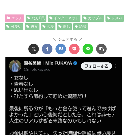
エッヂ
なんE民
インターネット
カップル
レスバ
可愛い
彼女
恋愛
癒し
議論
シェアする