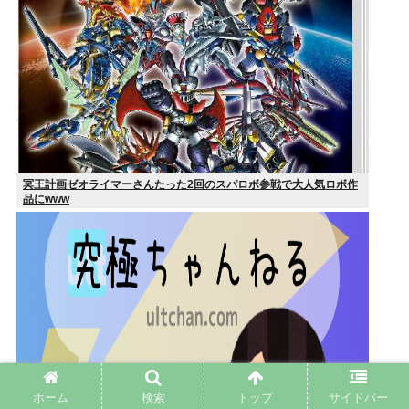
冥王計画ゼオライマーさんたった2回のスパロボ参戦で大人気ロボ作
品にwww
ホーム
検索
トップ
サイドバー