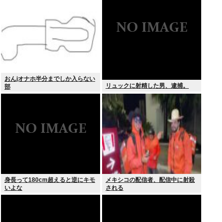
る？？？
おんjオナホ半分までしか入らない
リュックに射精した男、逮捕。
部
身長って180cm超えると逆にキモ
メキシコの配信者、配信中に射殺
いよな
される