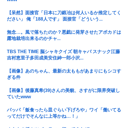
【呆然】面接官「日本に刀鍛冶は何人いるか推定してく
ださい」 俺「188人です」 面接官「どういう...
無念…。風で落ちたのか？悪戯に発芽させたアボカドは
露地栽培出来るのかチャ...
TBS THE TIME 脳シャキクイズ 朝キャバ スナック江藤
吉村恵里子多田成美安住紳一郎小沢...
【画像】あのちゃん、最新の太ももがあまりにもシコす
ぎる件
【画像】後藤真希(39)さんの美貌、さすがに限界突破し
ていたwww
パッパ「飯食ったら皿ぐらい下げろや」ワイ「働いてる
ってだけでそんなに上等かね…！」