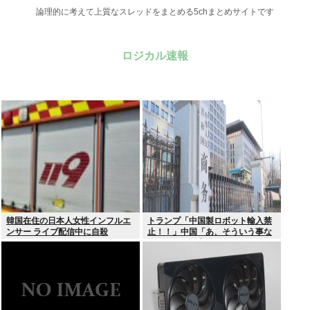
論理的に考えて上質なスレッドをまとめる5chまとめサイトです
ロジカル速報
韓国在住の日本人女性インフルエ
トランプ「中国製ロボット輸入禁
ンサー ライブ配信中に自殺
止！！」中国「あ、そういう事な
らアメリカの安全の為にドローン
の輸出も止めるね？」