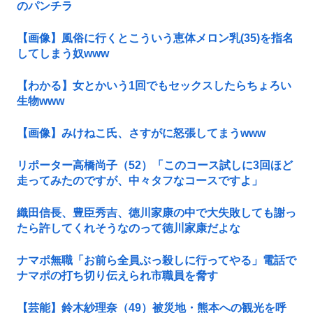
のパンチラ
【画像】風俗に行くとこういう恵体メロン乳(35)を指名
してしまう奴www
【わかる】女とかいう1回でもセックスしたらちょろい
生物www
【画像】みけねこ氏、さすがに怒張してまうwww
リポーター高橋尚子（52）「このコース試しに3回ほど
走ってみたのですが、中々タフなコースですよ」
織田信長、豊臣秀吉、徳川家康の中で大失敗しても謝っ
たら許してくれそうなのって徳川家康だよな
ナマポ無職「お前ら全員ぶっ殺しに行ってやる」電話で
ナマポの打ち切り伝えられ市職員を脅す
【芸能】鈴木紗理奈（49）被災地・熊本への観光を呼