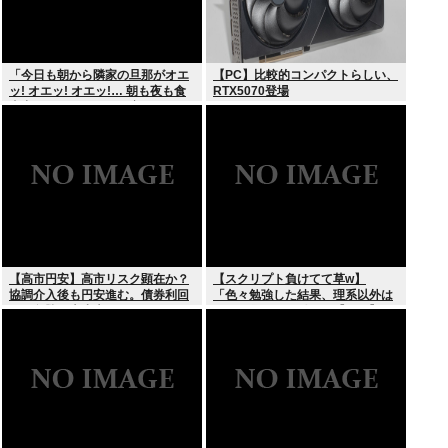
「今日も朝から隣家の旦那がオエ
【PC】比較的コンパクトらしい、
ッ! オエッ! オエッ!… 朝も夜も食
RTX5070登場
事中もかなりえづきの音がして不
愉快な1日が始まります…」
【高市円安】高市リスク顕在か？
【スクリプト負けてて草w】
協調介入後も円安進む。債券利回
「色々勉強した結果、理系以外は
りは急騰。大丈夫なのか？
エラー品だと気付いた【ガチ】」
について、もっと具体的に話そう
か