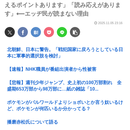
えるポイントあります」「読み応えがありま
す」⟵エッヂ民が読まない理由
2025.11.05 23:16
北朝鮮、日本に警告。「戦犯国家に戻ろうとしている日
本に軍事的選択肢を検討」
【速報】NHK職員が番組出演者から性被害
【悲報】週刊少年ジャンプ、史上初の100万部割れ 全
盛期653万部から98万部に…紙の雑誌「10...
ポケモンがパルワールドよりショボいとか言う奴いるけ
ど、ポケモンが何匹いるか分かってる？
播磨赤松氏について語る