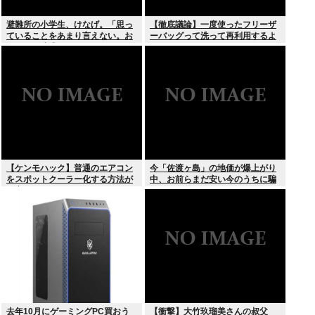
避難所の小学生、けなげ。「思っ
【徹底議論】一度使ったフリーザ
ていることをあまり言えない。お
ーバッグって洗って再利用するよ
母さんに迷惑かけるから」
な？
【ケンモハック】普通のエアコン
今「佐渡ヶ島」の地価が爆上がり
をスポットクーラー化する方法が
中、お前らまだ安い今のうちに騙
発案される
されたと思って買っとけ！
去年10月にゲーミングPC買おう
【衝撃】大竹玖瑠美さんの叔父