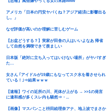
【悲報】風俗嬢やってる女の末路www
アメリカ「日本の円安ヤバくね？アジア経済に影響出る
し。」
なぜ評価が高いのか理解に苦しむゲーム
【お盆どうする？】実家が田舎の人はいいよなあ 帰省
して自然を満喫できて羨ましい
日本版「絶対に立ち入ってはいけない場所」がヤバすぎ
た…
女さん ｢アイドルが19歳にもなってスク水を着させられ
ている！｣⇒結果ｗｗｗ
【速報】ワイの近所の川、死体が上がる → >>1の発言
に違和感が多くスレ内も騒然⇒・...
【画像】マスパンこと枡田絵理奈アナ、地上波でまさか