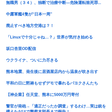
無職男（３４）、独断で治療中断―危険運転致死罪...
中露軍艦4隻が“日本一周”
廃止すべき地方空港は？！
「Linuxで十分じゃね…？」世界が気付き始める
坂口杏里OD配信
ウクライナ、ついに力尽きる
熊本地震、発生後に居酒屋店内から温泉が吹き出す
平和の日に黙祷もせずデモで暴れるパヨクさんたち
【神企業】任天堂、熊本に5000万円寄付
警官が発砲→「適正だったか調査」するわけ…実は銃を
構えただけで警察本部長まで報告！