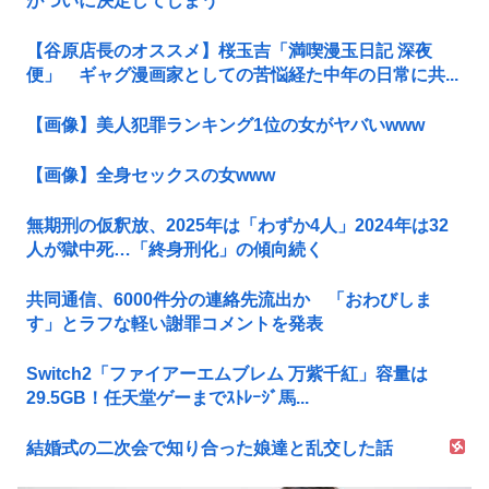
がついに決定してしまう
【谷原店長のオススメ】桜玉吉「満喫漫玉日記 深夜
便」 ギャグ漫画家としての苦悩経た中年の日常に共...
【画像】美人犯罪ランキング1位の女がヤバいwww
【画像】全身セックスの女www
無期刑の仮釈放、2025年は「わずか4人」2024年は32
人が獄中死…「終身刑化」の傾向続く
共同通信、6000件分の連絡先流出か 「おわびしま
す」とラフな軽い謝罪コメントを発表
Switch2「ファイアーエムブレム 万紫千紅」容量は
29.5GB！任天堂ゲーまでｽﾄﾚｰｼﾞ馬...
結婚式の二次会で知り合った娘達と乱交した話