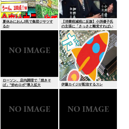
夏休みにおんJ民で集団ジサツす
【消費税減税に反旗】小渕優子氏
るか
の主張に「さっさと離党すればい
いのに」SNSで逆風…父親から続
く「消費税の系譜」とは
ローソン、店内調理で「焼きそ
伊藤カイジが配信するスレ
ば」”炒めロボ”導入拡大