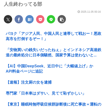
人生終わってる部
2025.11.05 00:16
パヨク「アジア人民、中国人民と連帯して戦おー！悪政
高市を打倒するぞー！」
「安物買いの銭失いだったねぇ」とインドネシア高速鉄
道の最終処分に日本側騒然、国家予算は使わないと...
【AI】中国DeepSeek、近日中に「大幅値上げ」か
API料金ページに追記
【速報】注文厨の女を逮捕
専門家「日本車はダサい、見てて恥ずかしい」
【東京】睡眠時無呼吸症候群診断後に死亡事故＝運転の