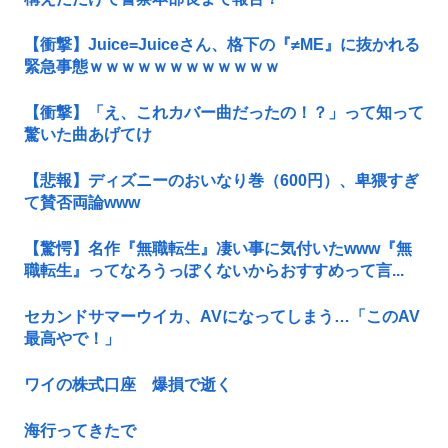
【衝撃】Juice=Juiceさん、格下の『≠ME』に抜かれる
緊急事態ｗｗｗｗｗｗｗｗｗｗｗｗ
【衝撃】「え、これカバー曲だったの！？」って知って
驚いた曲あげてけ
【悲報】ディズニーのおいなり巻（600円）、卑猥すぎ
て賛否両論www
【驚愕】名作『無職転生』凄い事に気付いたwww『無
職転生』ってなろうっぽくないからおすすめって言...
セカンドサマーウイカ、AVになってしまう…「このAV
最高やで！」
ワイの株式口座 爆損で逝く
海行ってきたで