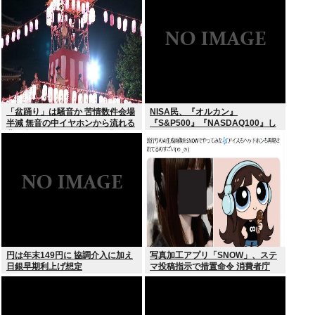
が！復活させる方法教えろ
「盆踊り」は騒音か 苦情数件会場
NISA民、『オルカン』
半減 無音の中イヤホンから流れる
『S&P500』『NASDAQ100』し
曲に合わせ踊るサイレント盆ダン
か買わない
スも
円は年末149円に 協調介入に加え
写真加工アプリ「SNOW」、ステ
日銀早期利上げ想定
マ投稿指示で措置命令 消費者庁