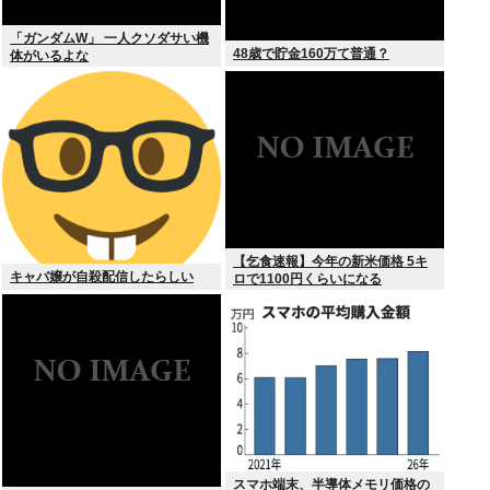
「ガンダムW」 一人クソダサい機
48歳で貯金160万て普通？
体がいるよな
【乞食速報】今年の新米価格 5キ
キャバ嬢が自殺配信したらしい
ロで1100円くらいになる
スマホ端末、半導体メモリ価格の