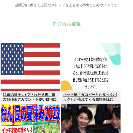
論理的に考えて上質なスレッドをまとめる5chまとめサイトです
ロジカル速報
11歳の娘をレ●プされた父親。娘
ネット民「タコピーとかルックバ
のTikTokアカウントを使い自宅に
ックとか流れてくる感想を読む
誘き出し、銃撃で天誅！
と、俺って理解力低すぎ！？ って
超凹む。つらい」