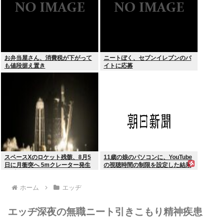
お弁当屋さん、消費税が下がって
ニートぼく、セブンイレブンのバ
も値段据え置き
イトに応募
スペースXのロケット残骸、8月5
11歳の娘のパソコンに、YouTube
日に月衝突へ 5mクレーター発生
の視聴時間の制限を設定した結果
予測
ホーム
エッヂ
エッヂ深夜の無職ニート引きこもり精神疾患