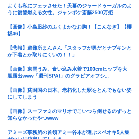
よくも私にフェラさせた！天幕のジャードゥーガルのよ
うに復讐燃える女性。ジャンポケ斎藤2500万拒...
【画像】小島凪紗のふくよかなお胸！【こんなぎ】【櫻
坂46】
【悲報】避難所まんさん「スタッフが男だとナプキンと
か下着とか取りにくいの！！」
【画像】東雲うみ、食い込み水着で100cmヒップを大
胆露出www「週刊SPA!」のグラビアオフシ...
【画像】貧困国の日本、老朽化した駅をとんでもない姿
にしてしまう
【画像】スーファミのマリオでこいつら倒せるのずっと
知らなかったやつwww
アミーズ事務所の首領アミー谷本が選ぶスペオキ5人集