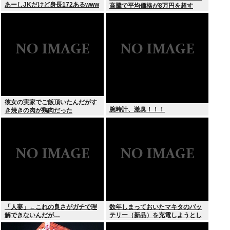
あーしJKだけど身長172あるwww
高騰で平均価格が8万円を超す
彼女の実家でご飯頂いたんだがす
腕時計、激臭！！！
き焼きの肉が鶏肉だった
「人妻」←これの良さがガチで理
数年しまっておいたマキタのバッ
解できないんだが…
テリー（新品）を充電しようとし
たらエラーで充電できないんだ