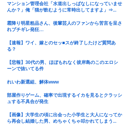
マンション管理会社「水道出しっぱなしになっていませ
んか？」俺「猫が飲むように常時出してますよ」⇒...
霜降り明星粗品さん、後輩芸人のファンから苦言を呈さ
れブチギレ発狂…
【速報】ワイ、嫁とのセッ■スが終了したけど質問あ
る？
【悲報】30代の男、ほぼもれなく彼岸島のこのエロシ
ーンで抜いてる件
れいわ新選組、解体www
部屋作りゲーム、確率で出現するイカを見るとクラッシ
ュする不具合が発生
【画像】大学生の頃に出会った小学生と大人になってか
ら再会し結婚した男、めちゃくちゃ叩かれてしまう...