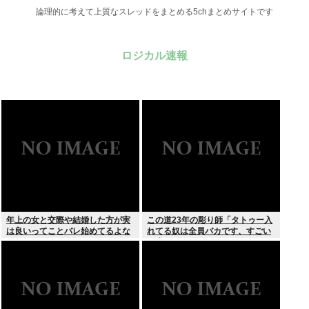
論理的に考えて上質なスレッドをまとめる5chまとめサイトです
ロジカル速報
年上の女と交際や結婚した方が実
この道23年の彫り師「タトゥー入
は良いってことバレ始めてるよな
れてる奴は全員バカです、すごい
民度低い」