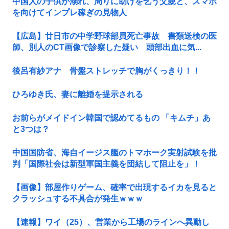
中国人の子供が溺れ、周りに助けを乞う父親と、スマホ
を向けてインプレ稼ぎの見物人
【広島】廿日市の中学野球部員死亡事故 書類送検の医
師、別人のCT画像で診察した疑い 頭部出血に気...
後呂有紗アナ 骨盤ストレッチで胸がくっきり！！
ひろゆき氏、妻に離婚を提示される
お前らがメイドイン韓国で認めてるもの 「キムチ」あ
と3つは？
中国国防省、海自イージス艦のトマホーク実射試験を批
判「国際社会は新型軍国主義を団結して阻止を」！
【画像】部屋作りゲーム、確率で出現するイカを見ると
クラッシュする不具合が発生ｗｗｗ
【速報】ワイ（25）、営業から工場のラインへ異動し