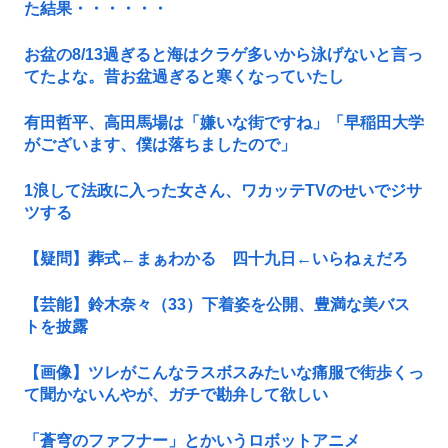
た結果・・・・・・
お盆の8/13過ぎると海はクラゲ多いから泳げないと言っ
てたよな。昔お盆過ぎると寒くなっていたし
有田哲平、高田馬場は「嫌いな街ですね」「早稲田大学
がございます、僕は落ちましたので」
1浪して法政に入った女さん、ワカッテTVのせいでジサ
ツする
【疑問】葬式←まぁわかる 四十九日←いらねぇだろ
【芸能】鈴木奈々（33）下着姿を公開、豊満な美バス
トを披露
【画像】ツレがこんなラスボスみたいな痛服で街歩くっ
て聞かないんやが、ガチで勘弁して欲しい
「蒼穹のファフナー」とかいうロボットアニメ