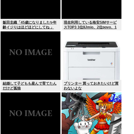
飯田圭織「45歳になりました✨年
現在利用している格安SIMサービ
齢イジりはほどほどにしてね 」
スTOP3 3位IIJmio、2位povo、1
位ahamo
結婚して子どもも産んで育てたん
プリンター 買っておきたいけど買
だけど孤独
わないよな