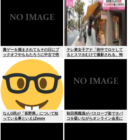
糞ゲーを掴まされてもその日にブ
テレ東女子アナ「街中でロケして
ックオフやももたろうに中古で売
るとスマホむけて撮影される、怖
りつける事ができなくなる時代に
いからやめてね」
突入
なんG民が「長野県」について知
秋田県職員がバスローブ姿でタバ
っている事といえばwww
コを吸いながらオンライン会見に
どこのお貴族様だよw