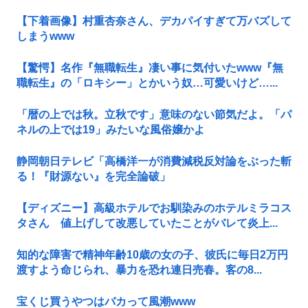
【下着画像】村重杏奈さん、デカパイすぎて万バズして
しまうwww
【驚愕】名作『無職転生』凄い事に気付いたwww『無
職転生』の「ロキシー」とかいう奴…可愛いけど…...
「暦の上では秋。立秋です」意味のない節気だよ。「パ
ネルの上では19」みたいな風俗嬢かよ
静岡朝日テレビ「高橋洋一が消費減税反対論をぶった斬
る！『財源ない』を完全論破」
【ディズニー】高級ホテルでお馴染みのホテルミラコス
タさん 値上げして改悪していたことがバレて炎上...
知的な障害で精神年齢10歳の女の子、彼氏に毎日2万円
渡すよう命じられ、暴力を恐れ連日売春。客の8...
宝くじ買うやつはバカって風潮www