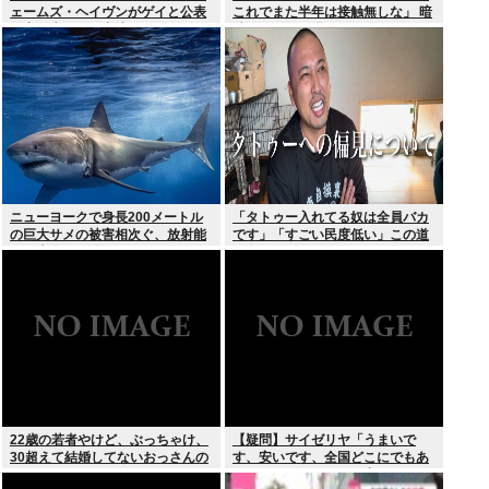
ェームズ・ヘイヴンがゲイと公表
これでまた半年は接触無しな」 暗
元妻の生配信に出演しカミングア
黙のこれツラ過ぎるだろ
ウト ヤフコメ「顔見ればわかる」
ニューヨークで身長200メートル
「タトゥー入れてる奴は全員バカ
の巨大サメの被害相次ぐ、放射能
です」「すごい民度低い」この道
で巨大化した恐れ、Yahooニュー
23年の彫り師YouTuberの動画が
スより
話題
22歳の若者やけど、ぶっちゃけ、
【疑問】サイゼリヤ「うまいで
30超えて結婚してないおっさんの
す、安いです、全国どこにでもあ
こと見下してる
ります」←こいつの弱点