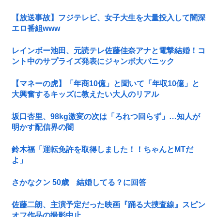
【放送事故】フジテレビ、女子大生を大量投入して闇深
エロ番組www
レインボー池田、元読テレ佐藤佳奈アナと電撃結婚！コ
ント中のサプライズ発表にジャンボ大パニック
【マネーの虎】「年商10億」と聞いて「年収10億」と
大興奮するキッズに教えたい大人のリアル
坂口杏里、98kg激変の次は「ろれつ回らず」…知人が
明かす配信界の闇
鈴木福「運転免許を取得しました！！ちゃんとMTだ
よ」
さかなクン 50歳 結婚してる？に回答
佐藤二朗、主演予定だった映画『踊る大捜査線』スピン
オフ作品の撮影中止