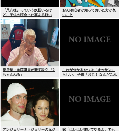
『尺八様』っていう妖怪いるけ
おんj初心者が知っておいた方が良
ど、子供の頃会った事ある奴い
いこと
る？？
泉房穂・参院議員が新党設立 「2
これが分かるやつは「オッサン」
ちゃんねる」
らしい。 子供「おじ！ なんだこれ
は！」
アンジェリーナ・ジョリーの兄ジ
嫁「はいはい抜いてやるよ。でも