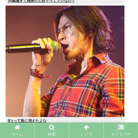
35歳過ぎて独身だと狂うってマジなの？
B’zって急に消えたよな
ホーム
検索
トップ
サイドバー