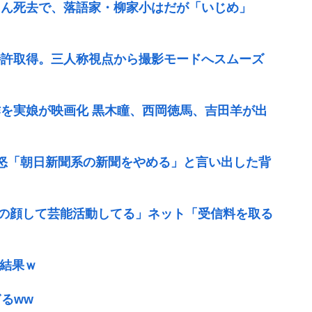
さん死去で、落語家・柳家小はだが「いじめ」
特許取得。三人称視点から撮影モードへスムーズ
作を実娘が映画化 黒木瞳、西岡徳馬、吉田羊が出
怒「朝日新聞系の新聞をやめる」と言い出した背
通の顔して芸能活動してる」ネット「受信料を取る
た結果ｗ
ぎるww