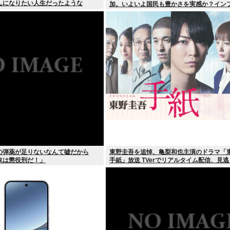
んになりたい人生だったような
加。いよいよ国民も豊かさを実感か？イン
しなければ
の弾薬が足りないなんて嘘だから
東野圭吾を追悼、亀梨和也主演のドラマ「
奴は懲役刑だ！」
手紙」放送 TVerでリアルタイム配信、見