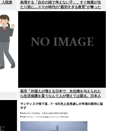
 入院患
急増する「自分の頭で考えない子」。すぐ検索が当
たり前に…スマホ時代の”親切すぎる教育”が奪った
力
高市「外国人が増える日本で、永住権を与えられた
ら生活保護を貰うなんて人が増えては困る。日本人
以上の水準の人のみ許可します」