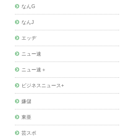
なんG
なんJ
エッヂ
ニュー速
ニュー速＋
ビジネスニュース+
嫌儲
東亜
芸スポ