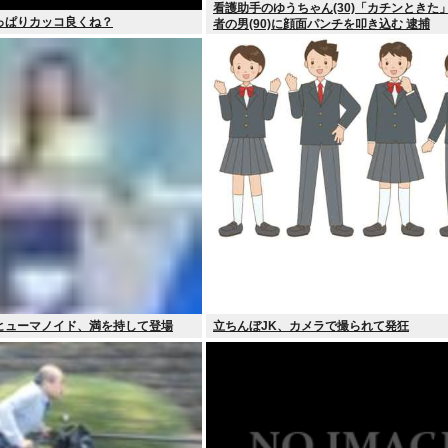
看護助手のゆうちゃん(30)「カチンときた」
っぱりカッコ良くね？
者の男(90)に顔面パンチを叩き込む 逮捕
ヒューマノイド、満を持して登場
立ちんぼJK、カメラで撮られて発狂