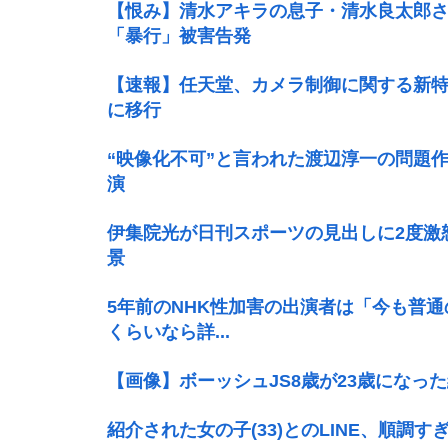
【恨み】清水アキラの息子・清水良太郎
「暴行」被害告発
【速報】任天堂、カメラ制御に関する新
に移行
“映像化不可”と言われた渡辺淳一の問題
演
伊集院光が日刊スポーツの見出しに2度激
景
5年前のNHK性加害の出演者は「今も普
くらいなら詳...
【画像】ボーッシュJS8歳が23歳になっ
紹介された女の子(33)とのLINE、順調す