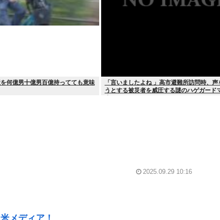
産を何億男十億男百億持ってても意味
「言いましたよね 」高市避難所訪問時、声
うとする被災者を威圧する謎のハゲガード
生
2025.09.29 10:16
…米メディア！