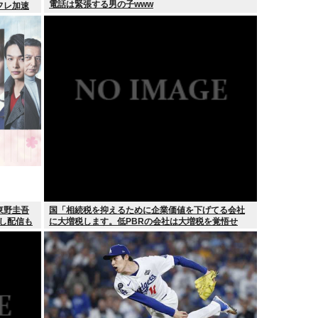
電話は緊張する男の子www
フレ加速
東野圭吾
国「相続税を抑えるために企業価値を下げてる会社
逃し配信も
に大増税します。低PBRの会社は大増税を覚悟せ
よ」