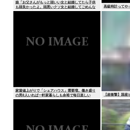
娘「お父さんがもっと頭いい女と結婚してたら子供
高級時計ってや
も頭良かったよ。頭悪いクソ女と結婚してごめんな
さいって謝れよ」どう返せばいい？
家賃値上がりで「シェアハウス」需要増。働き盛り
【超衝撃】国産
の男8人いれば一軒家暮らしも余裕で毎日楽しい