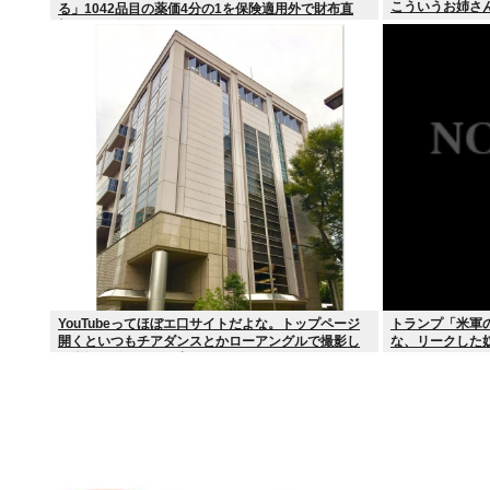
こういうお姉さ
る」1042品目の薬価4分の1を保険適用外で財布直
撃、2027年3月開始
YouTubeってほぼエ口サイトだよな。トップページ
トランプ「米軍
開くといつもチアダンスとかローアングルで撮影し
な、リークした
た街撮り動画ばっか出てくるじゃん