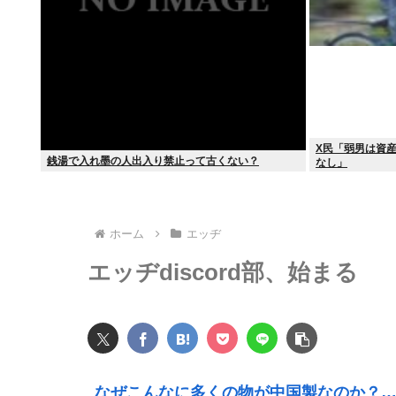
X民「弱男は資
銭湯で入れ墨の人出入り禁止って古くない？
なし」
ホーム
エッヂ
エッヂdiscord部、始まる
なぜこんなに多くの物が中国製なのか？