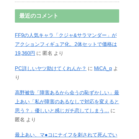
最近のコメント
FF9の人気キャラ「クジャ&サラマンダー」が
アクションフィギュア化。2体セットで価格は
19,360円
に
匿名
より
PC詳しいヤツ助けてくれんか？
に
MiCA_p
よ
り
高野被告「障害あるから会うの恥ずかしい」最
上あい「私が障害のあるなしで対応を変えると
思う？」優しいと感じガチ恋してしまう…
に
匿名
より
最上あい、マ●コにナイフを刺されて死んでい