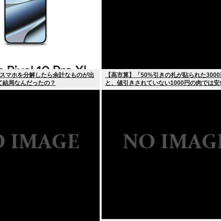
iのスマホを分解したら余計なものが出
【高市算】「50%引きの札が貼られた300
て結局なんだったの？
と、値引きされていない1000円の肉では
ちらか」父の答え「50%引きの肉」