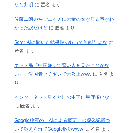
たと判明
に
匿名
より
佐藤二朗の件でエッヂに大量の女が居る事がわ
かった訳だけど
に
匿名
より
5chでAIに聞いた結果貼る奴って無能だよな
に
匿名
より
ネット民「中国嫌いで賢い人を見たことがな
い」→愛国者ブチギレで大炎上www
に
匿名
よ
り
インターネット見ると世の中実に馬鹿多いな
に
匿名
より
Google検索の「AIによる概要」の虚偽記載つ
いて訴えられてGoogle敗訴www
に
匿名
より