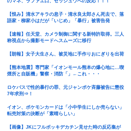
のマネ、ラファエ口、セッシュウへの反応！！！
【恨み】清水アキラの息子・清水良太郎さん死去で、落
語家・柳家小はだが「いじめ」「暴行」被害告発
【速報】任天堂、カメラ制御に関する新特許取得。三人
称視点から撮影モードへスムーズに移行
【朗報】女子大生さん、被災地に手作りおにぎりを出荷
【熊本地震】専門家「イオンモール熊本の爆心地に…喫
煙所と自販機」警察・消防「」←これ・・・
ロケバスで性的暴行の罪、元ジャンポケ斉藤被告に懲役
7年求刑⇒！
イオン、ポケモンカードは「小中学生にしか売らない」
転売対策の決断が「素晴らしい」
【画像】JKにフルボッキデカチン見せた時の反応集が