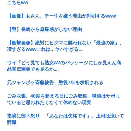
こちらww
【画像】女さん、チー牛を嫌う理由が判明するwww
【謎】長崎から原爆感がしない理由
【衝撃画像】絶対にヒグマに襲われない「最強の家」、
凄すぎるwwwこれは…ヤバすぎる…
ワイ「どう見ても熟女AVのパッケージにしか見えん商
品宣伝画像でも見るか...」
元ジャンポケ斉藤被告、懲役7年を求刑される
ごみ収集、40度を超える日にごみ収集 職員はサボっ
ていると思われたくなくて休めない現実
指摘に部下怒り 「あなたは失格です」。上司は泣いて
辞職