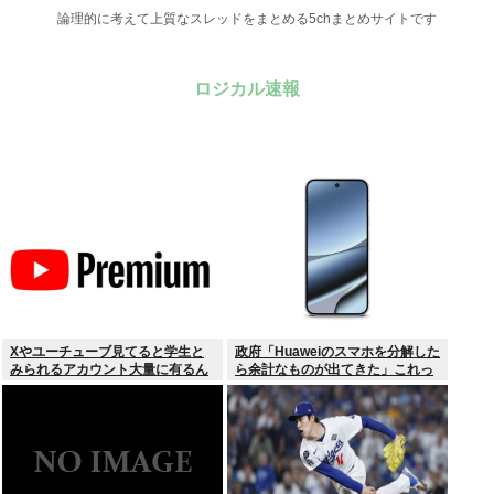
論理的に考えて上質なスレッドをまとめる5chまとめサイトです
ロジカル速報
Xやユーチューブ見てると学生と
政府「Huaweiのスマホを分解した
みられるアカウント大量に有るん
ら余計なものが出てきた」これっ
けど
て結局なんだったの？