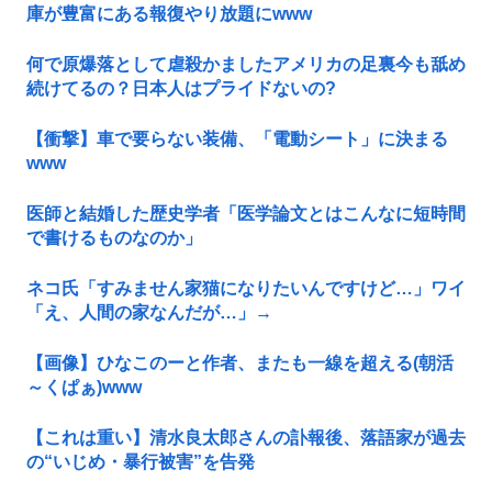
庫が豊富にある報復やり放題にwww
何で原爆落として虐殺かましたアメリカの足裏今も舐め
続けてるの？日本人はプライドないの?
【衝撃】車で要らない装備、「電動シート」に決まる
www
医師と結婚した歴史学者「医学論文とはこんなに短時間
で書けるものなのか」
ネコ氏「すみません家猫になりたいんですけど…」ワイ
「え、人間の家なんだが…」→
【画像】ひなこのーと作者、またも一線を超える(朝活
～くぱぁ)www
【これは重い】清水良太郎さんの訃報後、落語家が過去
の“いじめ・暴行被害”を告発