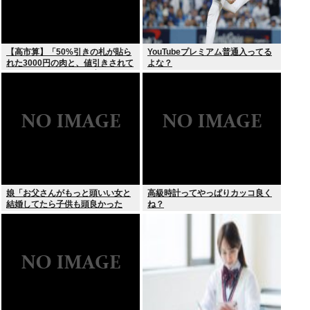
【高市算】「50%引きの札が貼ら
YouTubeプレミアム普通入ってる
れた3000円の肉と、値引きされて
よな？
いない1000円の肉では安いのはど
ちらか」父の答え「50%引きの
肉」
娘「お父さんがもっと頭いい女と
高級時計ってやっぱりカッコ良く
結婚してたら子供も頭良かった
ね？
よ。頭悪いクソ女と結婚してごめ
んなさいって謝れよ」どう返せば
いい？