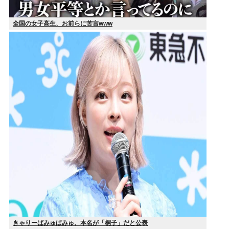
全国の女子高生、お前らに苦言www
きゃりーぱみゅぱみゅ、本名が「桐子」だと公表