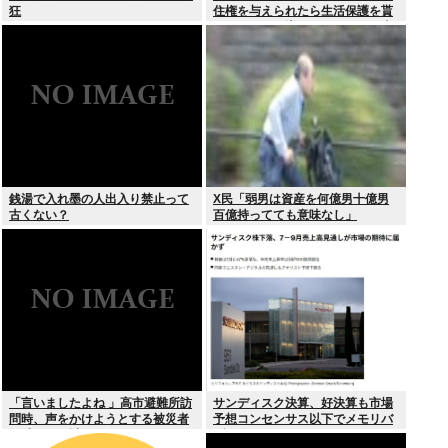
狂
住権を与えられたら生活保護を貰
うなんて人が増えては困る。日本
人以上の水準の人のみ許可しま
す」
銭湯で入れ墨の人出入り禁止って
X民「弱男は資産を何億男十億男
古くない？
百億持ってても意味なし」
「言いましたよね 」高市避難所訪
サンディスク決算、好決算も市場
問時、声をかけようとする被災者
予想コンセンサス以下でメモリバ
を威圧する謎のハゲガードマンが
ブル終了へ