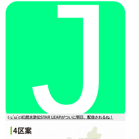
(っ´ω`c)幻想水滸伝STAR LEAPがついに明日、配信されるね！