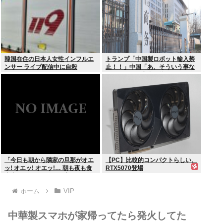
韓国在住の日本人女性インフルエ
トランプ「中国製ロボット輸入禁
ンサー ライブ配信中に自殺
止！！」中国「あ、そういう事な
らアメリカの安全の為にドローン
の輸出も止めるね？」
「今日も朝から隣家の旦那がオエ
【PC】比較的コンパクトらしい、
ッ! オエッ! オエッ!… 朝も夜も食
RTX5070登場
事中もかなりえづきの音がして不
愉快な1日が始まります…」
ホーム
VIP
中華製スマホが家帰ってたら発火してた