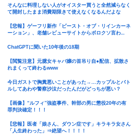
そんなに料理しない人がオイスター買うと全然減らなく
て開封したまま消費期限きて使えなくなるんだよな
【悲報】ゲーフリ新作「ビースト・オブ・リインカーネ
ーション」、老舗レビューサイトからボロクソ言わ...
ChatGPTに聞いた10年後の18期
【閲覧注意】元臆女キャバ嬢の首吊り自●配信、拡散さ
れまくって終わるwww
今日ガストで胸糞悪いことがあった→…カップルとバト
ルしてあわや警察沙汰だったんだがどっちが悪い？
【画像】“ルフィ”強盗事件、幹部の男に懲役20年の有
罪判決確定！！！
【悲報】医者「娘さん、ダウン症です」キラキラ女さん
「人生終わった」⇒絶望へ！！！！