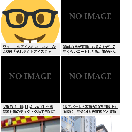
発生
ワイ「このアイスおいしいよ」な
38歳の兄が実家におるんやが、7
んG民「それラクトアイスじゃ
年くらいニートしとる。親が死ん
ん」
だ後の処理どうしよう
父親(31)、娘(11)をレ●プした男
1Kアパートの家賃が10万円以上す
(20)を娘のティクトク垢で自宅に
る時代、年金14万円前後だと賃貸
誘い出し自助 2人とも逮捕
の人は無理じゃね？