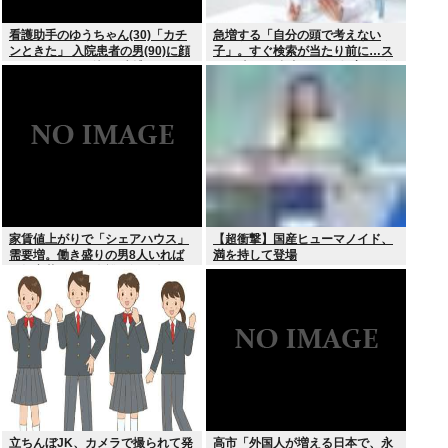
看護助手のゆうちゃん(30)「カチ
急増する「自分の頭で考えない
ンときた」 入院患者の男(90)に顔
子」。すぐ検索が当たり前に…ス
面パンチを叩き込む 逮捕
マホ時代の”親切すぎる教育”が奪
った力
家賃値上がりで「シェアハウス」
【超衝撃】国産ヒューマノイド、
需要増。働き盛りの男8人いれば
満を持して登場
一軒家暮らしも余裕で毎日楽しい
立ちんぼJK、カメラで撮られて発
高市「外国人が増える日本で、永