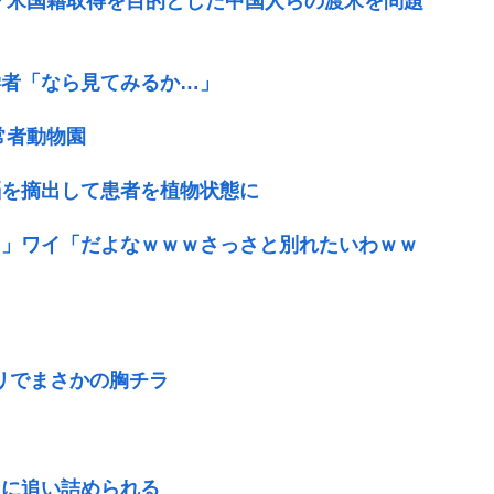
 米国籍取得を目的とした中国人らの渡米を問題
学者「なら見てみるか…」
常者動物園
脳を摘出して患者を植物状態に
ｗ」ワイ「だよなｗｗｗさっさと別れたいわｗｗ
リでまさかの胸チラ
由
当に追い詰められる