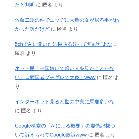
たと判明
に
匿名
より
佐藤二朗の件でエッヂに大量の女が居る事がわ
かった訳だけど
に
匿名
より
5chでAIに聞いた結果貼る奴って無能だよな
に
匿名
より
ネット民「中国嫌いで賢い人を見たことがな
い」→愛国者ブチギレで大炎上www
に
匿名
よ
り
インターネット見ると世の中実に馬鹿多いな
に
匿名
より
Google検索の「AIによる概要」の虚偽記載つ
いて訴えられてGoogle敗訴www
に
匿名
より