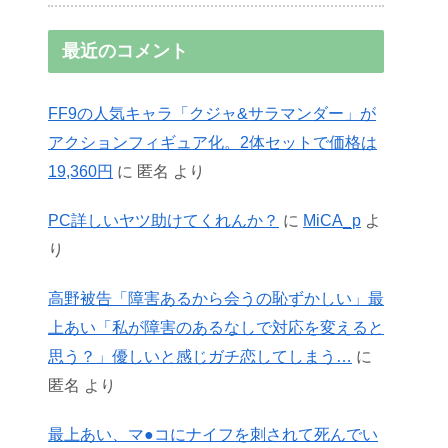
最近のコメント
FF9の人気キャラ「クジャ&サラマンダー」が
アクションフィギュア化。2体セットで価格は
19,360円
に
匿名
より
PC詳しいヤツ助けてくれんか？
に
MiCA_p
よ
り
高野被告「障害あるから会うの恥ずかしい」最
上あい「私が障害のあるなしで対応を変えると
思う？」優しいと感じガチ恋してしまう…
に
匿名
より
最上あい、マ●コにナイフを刺されて死んでい