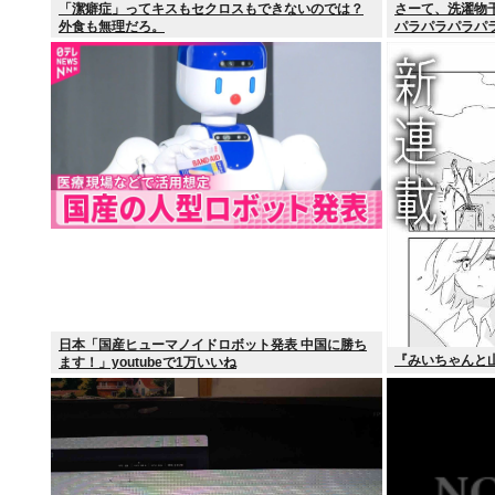
「潔癖症」ってキスもセクロスもできないのでは？
さーて、洗濯物
外食も無理だろ。
パラパラパラパ
日本「国産ヒューマノイドロボット発表 中国に勝ち
『みいちゃんと
ます！」youtubeで1万いいね