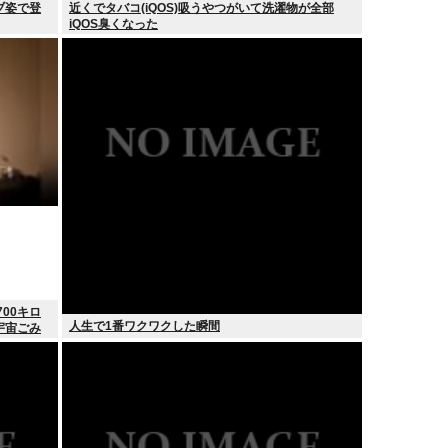
ブ姿で登
近くでタバコ(iQOS)吸うやつがいて洗濯物が全部
iQOS臭くなった
00キロ
人生で1番ワクワクした瞬間
宇宙ごみ