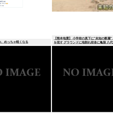
【熊本地震】 小学校の真下に"未知の断層"
oo、めっちゃ軽くなる
を現す グラウンドに地割れ校舎に亀裂 八代