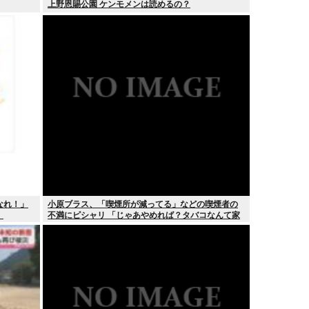
上野恩賜公園 ケンモメンは読めるの？
なれ！」
小原ブラス、「喫煙所が減ってる」などの喫煙者の
」
不満にピシャリ 「じゃあやめれば？タバコなんて家
でだけ吸ってればいい」