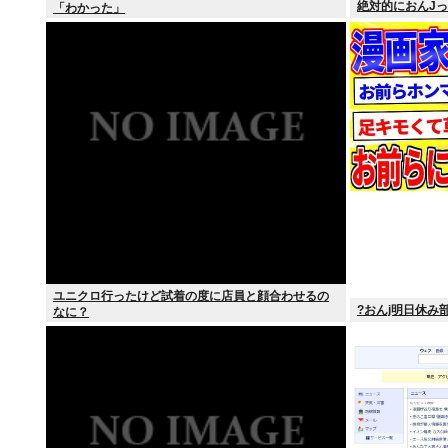
絶対的におんJ
「わかった」
ユニクロ行ったけど試着の度に店員と顔合わせるの
?おんj明日休み部
なに？