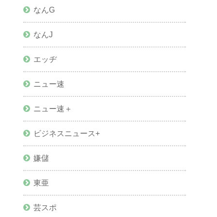
なんG
なんJ
エッヂ
ニュー速
ニュー速＋
ビジネスニュース+
嫌儲
東亜
芸スポ