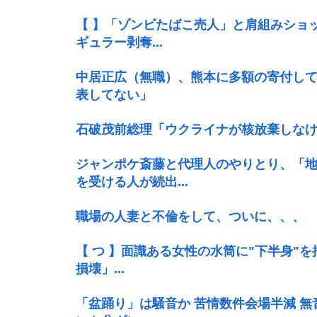
【 】「ゾンビたばこ売人」と肩組みショ
ギュラー剥奪...
中居正広（無職）、熊本に多額の寄付し
表してない」
石破茂前総理「ウクライナが核放棄しな
ジャンポケ斎藤と代理人のやりとり、「
を受ける人が続出...
職場の人妻と不倫をして、ついに、、、
【 つ 】面識ある女性の水筒に"下半身"
損壊」...
「盆踊り」は騒音か 苦情数件会場半減 