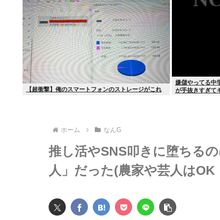
嫌儲やってる中
【超衝撃】俺のスマートフォンのストレージがこれ
が手抜きすぎて
ホーム
なんG
推し活やSNS叩きに堕ちる
人」だった(農家や芸人はOK