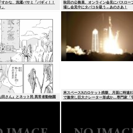
干すかな、洗濯バサミ「バギィ！！
秋田の公務員、オンライン会見にバスロー
ラ」
場し会見中にタバコを吸う←あのさあ！
米スペースXのロケット残骸、月面に時速87
山田さん』とネット民 異常者動物園
で激突し巨大クレーター形成か…専門家「
処分に無頓着」