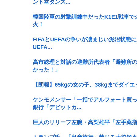
ント盆ダンス...
韓国陸軍の射撃訓練中だったK1E1戦車
火！
FIFAとUEFAの争いが凄まじい泥沼状態に
UEFA...
高市総理と対話の避難所代表者「避難所
かった！」
【朗報】65kgの女の子、38kgまでダイ
ケンモメンサー「一括でアルフォート買っ
銀行「デビットカ...
巨人のリリーフ左腕・高梨雄平「左手薬