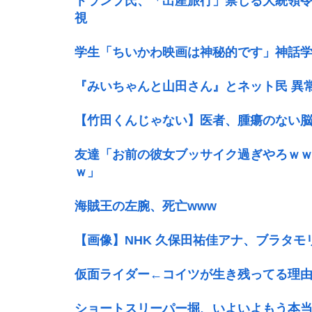
トランプ氏、「出産旅行」禁じる大統領令
視
学生「ちいかわ映画は神秘的です」神話
『みいちゃんと山田さん』とネット民 異
【竹田くんじゃない】医者、腫瘍のない
友達「お前の彼女ブッサイク過ぎやろｗ
ｗ」
海賊王の左腕、死亡www
【画像】NHK 久保田祐佳アナ、ブラタモ
仮面ライダー←コイツが生き残ってる理
ショートスリーパー掘、いよいよもう本