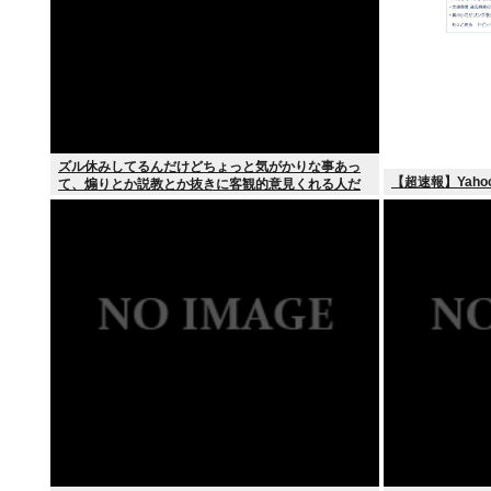
ズル休みしてるんだけどちょっと気がかりな事あっ
【超速報】Yah
て、煽りとか説教とか抜きに客観的意見くれる人だ
けきてくれ