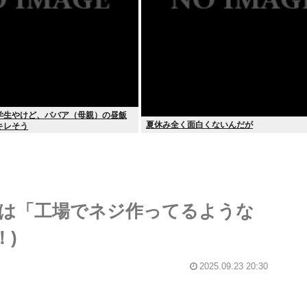
学生やけど、ババア（母親）の昼飯
夏休み全く面白くないんだが
キレそう
のは「工場でネジ作ってるような
！)
2025.09.23 20:30