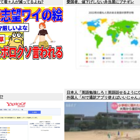
って着々人が減ってるよね?
愛国者、値下げしない弁当屋にブチギレ
日本人「英語勉強しろ！英語話せるように
?
外国人「AIで通訳アプリ使えばいいじゃん