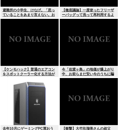
避難所の小学生、けなげ。「思っ
【徹底議論】一度使ったフリーザ
ていることをあまり言えない。お
ーバッグって洗って再利用するよ
母さんに迷惑かけるから」
な？
【ケンモハック】普通のエアコン
今「佐渡ヶ島」の地価が爆上がり
をスポットクーラー化する方法が
中、お前らまだ安い今のうちに騙
発案される
されたと思って買っとけ！
去年10月にゲーミングPC買おう
【衝撃】大竹玖瑠美さんの叔父