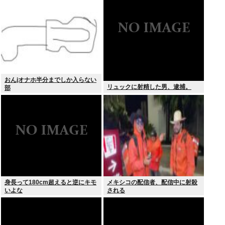
る？？？
おんjオナホ半分までしか入らない
リュックに射精した男、逮捕。
部
身長って180cm超えると逆にキモ
メキシコの配信者、配信中に射殺
いよな
される