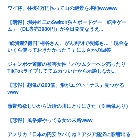
ワイ将、往復4万円払って山の絶景を堪能wwwww
【朗報】堀井雄二のSwitch独占ボードゲー「転生ゲー
ム」（DL専売3980円）が今日発売なうえ...
“総資産7億円”桐谷さん、がん判明で後悔も…「現金を
いくら使っておきたかった？」にまさかの回答
ジャンポケ斉藤の被害女性「バウムクーヘン売ったり
TikTokライブしててムカついたから示談しなか...
【悲報】想像の200倍、形がエグい「ナス」見つかる
www
熱帯魚欲しいから近所の川にとりにきた（※画像あり）
【悲報】風俗嬢やってる女の末路www
アメリカ「日本の円安ヤバくね？アジア経済に影響出る