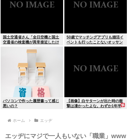
国土交通省さん「全日空機と国土
50歳でマッチングアプリも婚活イ
交通省の検査機が異常接近したけ
ベントも行ったことないオッサン
ど”ニアミス”には当たらない(ニチ
だが
ャァ」
パソコンで作った履歴書って感じ
【画像】白サターンが出た時の衝
悪いの？
撃は凄かったよな。わずか1年半
でここまで白くなって更に価格が
2万円とか進化が凄かった
ホーム
エッヂ
エッヂにマジで一人もいない「職業」www