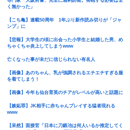
専門家「大阪府警、完全に過剰防衛。発砲する必要は全
く無かった」
【こち亀】連載50周年 1年ぶり新作読み切りが「ジャ
ンプ」に
【悲報】大学生の頃に出会った小学生と結婚した男、め
ちゃくちゃ炎上してしまうwww
亡くなった事が未だに信じられない有名人
【画像】あのちゃん、乳が強調されるエチエチすぎる服
を着てしまう！
【画像】今年も仙台育英のチアがレベルが高いと話題に
【嫉妬罪】JK相手に赤ちゃんプレイする猛者現れる
www
【呆然】面接官「日本に刀鍛冶は何人いるか推定してく