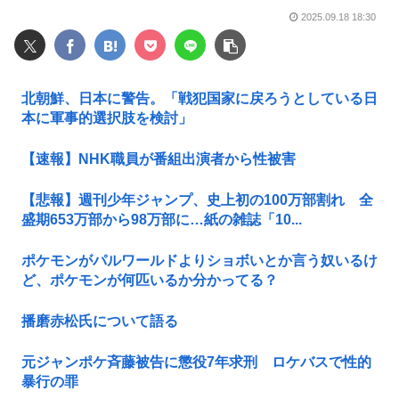
2025.09.18 18:30
北朝鮮、日本に警告。「戦犯国家に戻ろうとしている日
本に軍事的選択肢を検討」
【速報】NHK職員が番組出演者から性被害
【悲報】週刊少年ジャンプ、史上初の100万部割れ 全
盛期653万部から98万部に…紙の雑誌「10...
ポケモンがパルワールドよりショボいとか言う奴いるけ
ど、ポケモンが何匹いるか分かってる？
播磨赤松氏について語る
元ジャンポケ斉藤被告に懲役7年求刑 ロケバスで性的
暴行の罪