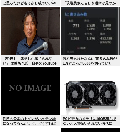
と思ったけどもう少し後でいいや
「玖瑠美さんらしき遺体が見つか
で時期逃したらうなぎ登りに値上
った」玖瑠美さんの母「ギャー
がりしていった
！！ 」
【野球】「悪意しか感じられな
忘れ去られたなんj、書き込み数が
い」 里崎智也氏、自身のYouTube
1万どころか5000を切っていた
の無断記事化へ物申す… 語るメデ
ィアとの関係性
近所の公園のトイレがハッテン場
PCビデカのメモリは16GB積んで
になってるんだけど、どうすれば
ないと人間扱いされない時代に
ゲイ退治&懸賞金ゲットでき