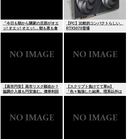
「今日も朝から隣家の旦那がオエ
【PC】比較的コンパクトらしい、
ッ! オエッ! オエッ!… 朝も夜も食
RTX5070登場
事中もかなりえづきの音がして不
愉快な1日が始まります…」
【高市円安】高市リスク顕在か？
【スクリプト負けてて草w】
協調介入後も円安進む。債券利回
「色々勉強した結果、理系以外は
りは急騰。大丈夫なのか？
エラー品だと気付いた【ガチ】」
について、もっと具体的に話そう
か