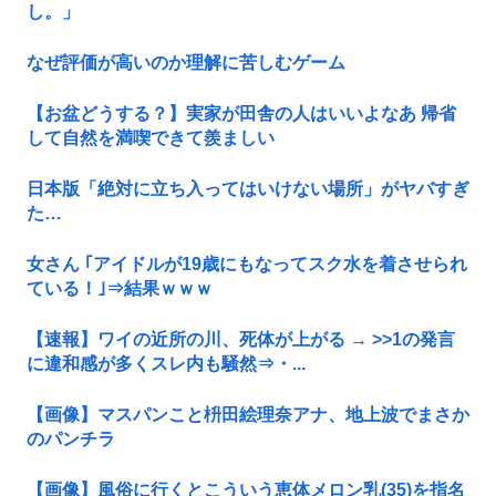
し。」
なぜ評価が高いのか理解に苦しむゲーム
【お盆どうする？】実家が田舎の人はいいよなあ 帰省
して自然を満喫できて羨ましい
日本版「絶対に立ち入ってはいけない場所」がヤバすぎ
た…
女さん ｢アイドルが19歳にもなってスク水を着させられ
ている！｣⇒結果ｗｗｗ
【速報】ワイの近所の川、死体が上がる → >>1の発言
に違和感が多くスレ内も騒然⇒・...
【画像】マスパンこと枡田絵理奈アナ、地上波でまさか
のパンチラ
【画像】風俗に行くとこういう恵体メロン乳(35)を指名