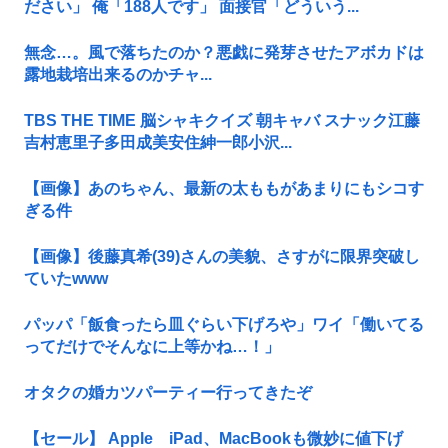
ださい」 俺「188人です」 面接官「どういう...
無念…。風で落ちたのか？悪戯に発芽させたアボカドは
露地栽培出来るのかチャ...
TBS THE TIME 脳シャキクイズ 朝キャバ スナック江藤
吉村恵里子多田成美安住紳一郎小沢...
【画像】あのちゃん、最新の太ももがあまりにもシコす
ぎる件
【画像】後藤真希(39)さんの美貌、さすがに限界突破し
ていたwww
パッパ「飯食ったら皿ぐらい下げろや」ワイ「働いてる
ってだけでそんなに上等かね…！」
オタクの婚カツパーティー行ってきたぞ
【セール】 Apple iPad、MacBookも微妙に値下げ