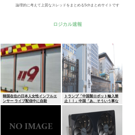
論理的に考えて上質なスレッドをまとめる5chまとめサイトです
ロジカル速報
韓国在住の日本人女性インフルエ
トランプ「中国製ロボット輸入禁
ンサー ライブ配信中に自殺
止！！」中国「あ、そういう事な
らアメリカの安全の為にドローン
の輸出も止めるね？」