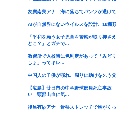
友廣南実アナ 海に落ちてパンツが透けて
AIが自然界にないウイルスを設計、16
「平和を願う女子児童を警察が取り押さ
どこ？」とガチで...
教習所で入校時に色判定があって「みどり
しょ」ってキレ...
中国人の子供が溺れ、周りに助けを乞う
【広島】廿日市の中学野球部員死亡事故 
い 頭部出血に気...
後呂有紗アナ 骨盤ストレッチで胸がく