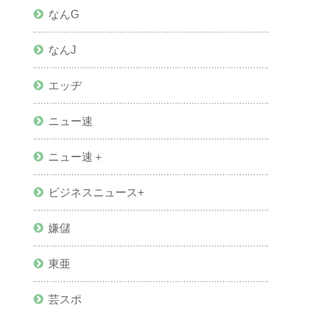
なんG
なんJ
エッヂ
ニュー速
ニュー速＋
ビジネスニュース+
嫌儲
東亜
芸スポ