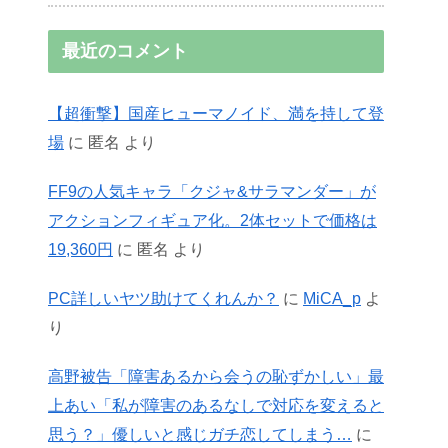
最近のコメント
【超衝撃】国産ヒューマノイド、満を持して登
場
に
匿名
より
FF9の人気キャラ「クジャ&サラマンダー」が
アクションフィギュア化。2体セットで価格は
19,360円
に
匿名
より
PC詳しいヤツ助けてくれんか？
に
MiCA_p
よ
り
高野被告「障害あるから会うの恥ずかしい」最
上あい「私が障害のあるなしで対応を変えると
思う？」優しいと感じガチ恋してしまう…
に