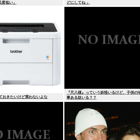
民度低い」
どにしてね 」
『尺八様』っていう妖怪いるけど、子供の
っておきたいけど買わないよな
事ある奴いる？？