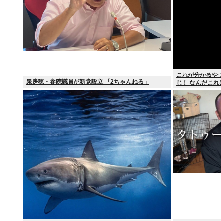
これが分かるや
泉房穂・参院議員が新党設立 「2ちゃんねる」
じ！ なんだこれ