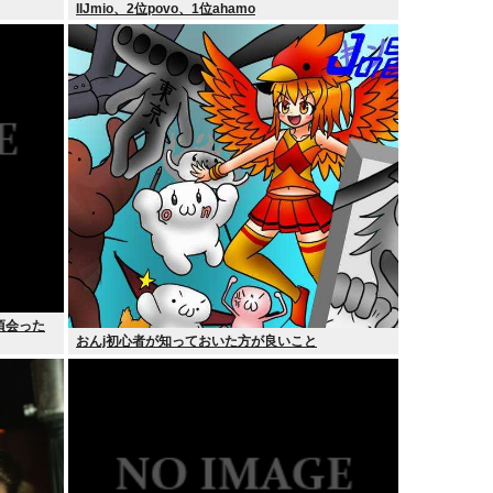
IIJmio、2位povo、1位ahamo
頃会った
おんj初心者が知っておいた方が良いこと