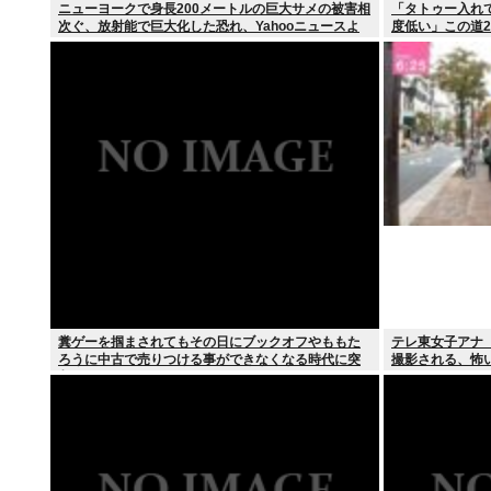
ニューヨークで身長200メートルの巨大サメの被害相
「タトゥー入れ
次ぐ、放射能で巨大化した恐れ、Yahooニュースよ
度低い」この道23
り
糞ゲーを掴まされてもその日にブックオフやももた
テレ東女子アナ
ろうに中古で売りつける事ができなくなる時代に突
撮影される、怖
入