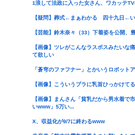
1浪して法政に入った女さん、ワカッテT
【疑問】葬式←まぁわかる 四十九日←
【芸能】鈴木奈々（33）下着姿を公開、
【画像】ツレがこんなラスボスみたいな
て欲しい
「蒼穹のファフナー」とかいうロボット
【画像】こういうブラに乳首ひっかけて
【画像】まんさん「貧乳だから男水着で
いwww」5万い...
X、収益化が9/7に終わるwww