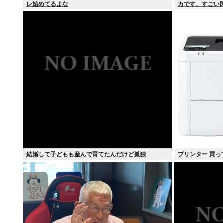
レ始めてるよな
カです、すごい
結婚して子どもも産んで育てたんだけど孤独
プリンター 買