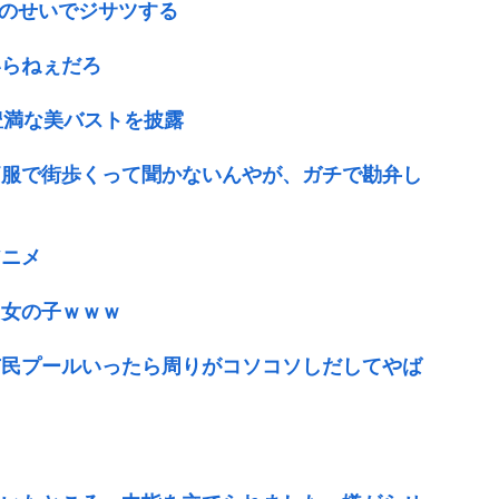
Vのせいでジサツする
いらねぇだろ
豊満な美バストを披露
痛服で街歩くって聞かないんやが、ガチで勘弁し
アニメ
る女の子ｗｗｗ
市民プールいったら周りがコソコソしだしてやば