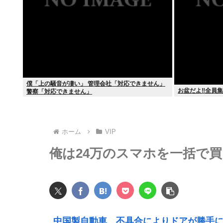
僕「上の騒音が凄い」 管理会社「対応できません」
お盆だよ‼全員集
警察「対応できません」
ホーム
VIP
俺は24万のスマホを一括で
中国製自動車、不具合によりドアが勝手