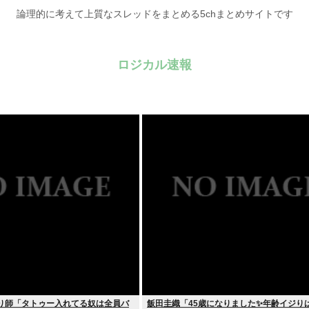
論理的に考えて上質なスレッドをまとめる5chまとめサイトです
ロジカル速報
彫り師「タトゥー入れてる奴は全員バ
飯田圭織「45歳になりました✨年齢イジり