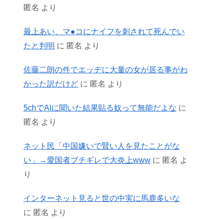
匿名
より
最上あい、マ●コにナイフを刺されて死んでい
たと判明
に
匿名
より
佐藤二朗の件でエッヂに大量の女が居る事がわ
かった訳だけど
に
匿名
より
5chでAIに聞いた結果貼る奴って無能だよな
に
匿名
より
ネット民「中国嫌いで賢い人を見たことがな
い」→愛国者ブチギレで大炎上www
に
匿名
よ
り
インターネット見ると世の中実に馬鹿多いな
に
匿名
より