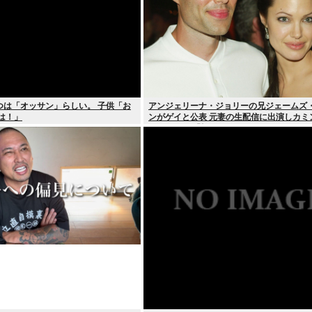
つは「オッサン」らしい。 子供「お
アンジェリーナ・ジョリーの兄ジェームズ
は！」
ンがゲイと公表 元妻の生配信に出演しカミ
ト ヤフコメ「顔見ればわかる」