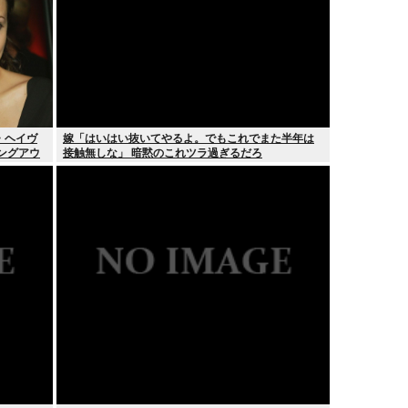
・ヘイヴ
嫁「はいはい抜いてやるよ。でもこれでまた半年は
ングアウ
接触無しな」 暗黙のこれツラ過ぎるだろ