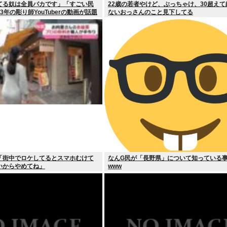
てる奴は全員バカです」「すごい民
22歳の若者やけど、ぶっちゃけ、30超え
年の彫り師YouTuberの動画が話題
ないおっさんのこと見下してる
「街中でロケしてるとスマホむけて
なんG民が「長野県」について知っている
いからやめてね」
www