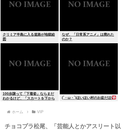
クリミア半島に入る道路が地獄絵
なぜ、「日常系アニメ」は廃れた
図
のか？
100歩譲って「下着姿」ならまだ
(´・ω・`)ほいほい村のお盆だほい
わかるけど、「スカートを下から
盗撮して写った下着写真」見て何
が楽しいんだ？
ホーム
VIP
チョコプラ松尾、「芸能人とかアスリート以