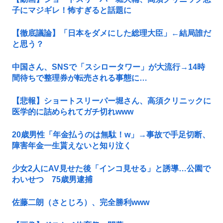
子にマジギレ！怖すぎると話題に
【徹底議論】「日本をダメにした総理大臣」←結局誰だ
と思う？
中国さん、SNSで「スシロータワー」が大流行→14時
間待ちで整理券が転売される事態に…
【悲報】ショートスリーパー堀さん、高須クリニックに
医学的に詰められてガチ切れwww
20歳男性「年金払うのは無駄！w」→事故で手足切断、
障害年金一生貰えないと知り泣く
少女2人にAV見せた後「インコ見せる」と誘導…公園で
わいせつ 75歳男逮捕
佐藤二朗（さとじろ）、完全勝利www