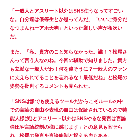
「一般人とアスリート以外はSNS使うなってすごい
な。自分達は優等生とか思ってんだ」「いいご身分だ
なつまんねーアホ天狗」といった厳しい声が相次い
だ。
また、「私、貴方のこと知らなかった。誰！？松尾さ
んって言う人なのね。今回の騒動で知りました。貴方
も立派な一般人だわ！何を偉そうに？一般人のファン
に支えられてることを忘れるな！最低だね」と松尾の
姿勢を批判するコメントも見られた。
「SNSは誰でも使えるツールだからこそルールの中
での言論の自由や表現の自由は保証されているので芸
能人様(笑)とアスリート以外はSNSやるな発言は言論
弾圧や言論統制の様に感じます」との意見も寄せら
れ、松尾の発言を言論統制と捉える声もある。