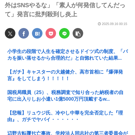
外はSNSやるな」「素人が何発信してんだっ
て」発言に批判殺到し炎上
2025.09.16 00:15
小学生の段階で人生を確定させるドイツ式の制度、「バ
カを振い落せるから合理的だ」と自惚れていた結果...
【ガチ】キャスターの大越健介、高市首相に『爆弾発
言』をしてしまう！！！！！
国税局職員（25）、税務調査で知り合った納税者の自
宅に出入りしお小遣い1億5000万円頂戴するw...
【悲報】リュウジ氏、冷やし中華を完全否定した『理
由』、ガチでヤバイ・・・・・・
辺野古転覆ﾀﾋ亡事故、学校法人同志社の第三者委員会が