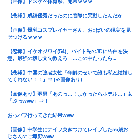
【画像】ドスケベ体育祭、開幕ｗｗｗ
【悲報】成績優秀だったのに窓際に異動したんだが
【画像】爆乳コスプレイヤーさん、お○ぱいの現実を見
せつけるｗｗｗ
【恋報】イケオジワイ(54)、バイト先のJDに告白を決
意。最強の殺し文句教えろ→…この中だったら...
【悲報】中国の強者女性「年齢のせいで誰も私と結婚し
てくれない！！」⇒ (※画像あり)
【画像あり】弱男「あのっ…！よかったらホテル…」女
「ぷっwww」⇒！
おっパブ行ってきた結果www
【画像】中学生にナイフ突きつけてレイプした56歳お
じさんのご尊顔www