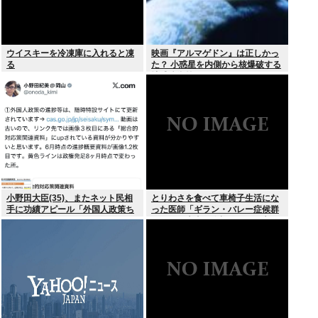
ウイスキーを冷凍庫に入れると凍
映画『アルマゲドン』は正しかっ
る
た？ 小惑星を内側から核爆破する
地球防衛策
小野田大臣(35)、またネット民相
とりわさを食べて車椅子生活にな
手に功績アピール「外国人政策ち
った医師「ギラン・バレー症候群
ゃんとやってます」www
になって本当に絶望。死んだ方が
良かったと思った」