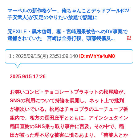
マーベルの新作格ゲー、俺ちゃんことデッドプール(CV
子安武人)が安定のやりたい放題で話題に
元EXILE・黒木啓司、妻・宮崎麗果被告へのDV事案で
逮捕されていた 宮崎は全身打撲、頭部裂傷及...
1 : 2025/09/15(月) 23:51:09.140
ID:mVhYa4uM0
2025.9/15 17:26
お笑いコンビ・チョコレートプラネットの松尾駿が、
SNSの利用について持論を展開し、ネット上で批判
が相次いでいる。松尾はチョコプラのユーチューブ番
組内で、相方の長田庄平とともに、アインシュタイン
稲田直樹のSNS乗っ取り事件に言及。その中で、稲
田が被った理不尽な被害に憤るあまり、「芸能人とか