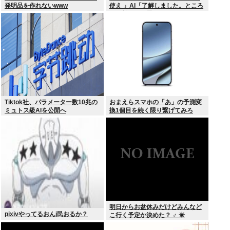
発明品を作れないwww
使え 」AI「了解しました。ところ
でお前はどう思いますか？」 これ
Tiktok社、パラメーター数10兆の
おまえらスマホの「あ」の予測変
ミュトス級AIを公開へ
換1個目を続く限り繋げてみろ
www
明日からお盆休みだけどみんなど
pixivやってるおんj民おるか？
こ行く予定か決めた？ ‍♂ ☀