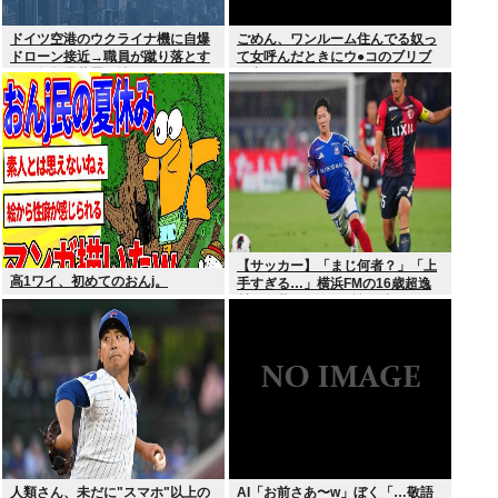
ドイツ空港のウクライナ機に自爆
ごめん、ワンルーム住んでる奴っ
ドローン接近→職員が蹴り落とす
て女呼んだときにウ●コのブリブ
→偶然起爆装置が壊れセーフ
リ音どうしてんの？？
【サッカー】「まじ何者？」「上
高1ワイ、初めてのおんj。
手すぎる…」横浜FMの16歳超逸
材が開幕Jデビュー戦で魅せた”衝
撃プレー”にSNS騒然！「すごい
才能」
人類さん、未だに"スマホ"以上の
AI「お前さあ〜w」ぼく「…敬語