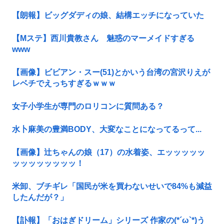
【朗報】ビッグダディの娘、結構エッチになっていた
【Mステ】西川貴教さん 魅惑のマーメイドすぎる
www
【画像】ビビアン・スー(51)とかいう台湾の宮沢りえが
レベチでえっちすぎるｗｗｗ
女子小学生が専門のロリコンに質問ある？
水卜麻美の豊満BODY、大変なことになってるって...
【画像】辻ちゃんの娘（17）の水着姿、エッッッッッ
ッッッッッッッッ！
米卸、ブチギレ「国民が米を買わないせいで84%も減益
したんだが？」
【訃報】「おはぎドリーム」シリーズ 作家の(*´ω`*)う