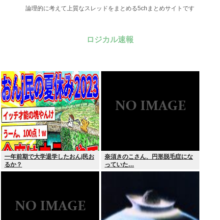
論理的に考えて上質なスレッドをまとめる5chまとめサイトです
ロジカル速報
一年前期で大学退学したおんj民お
奈須きのこさん、円形脱毛症にな
るか？
っていた…