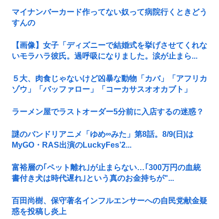
マイナンバーカード作ってない奴って病院行くときどう
すんの
【画像】女子「ディズニーで結婚式を挙げさせてくれな
いモラハラ彼氏。過呼吸になりました。涙が止まら...
５大、肉食じゃないけど凶暴な動物「カバ」「アフリカ
ゾウ」「バッファロー」「コーカサスオオカブト」
ラーメン屋でラストオーダー5分前に入店するの迷惑？
謎のバンドリアニメ「ゆめ∞みた」第8話。8/9(日)は
MyGO・RAS出演のLuckyFes’2...
富裕層の｢ペット離れ｣が止まらない…｢300万円の血統
書付き犬は時代遅れ｣という真のお金持ちが"...
百田尚樹、保守著名インフルエンサーへの自民党献金疑
惑を投稿し炎上