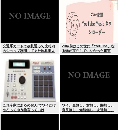
交通系カードで改札通って改札内
20年前はこの世に「YouTube」な
のショップ利用してまた改札出よ
る物が存在していなかった事実
うとしたら出られなくてワロタ
これ今家にあるのおんjでワイだけ
ワイ、金無し、女無し、髪無し、
やろってゆう物言っていけ
身長無し、知能無し、友達無し、
若さ無し、職歴無し、やる気無し