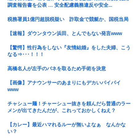
調査報告書を公表 … 安全配慮義務違反や安全...
税務署員1億円超脱税疑い 詐取金で競艇か、国税当局
【速報】ダウンタウン浜田、とんでもない発言www
【驚愕】性行為をしない『友情結婚』をした夫婦、こう
なる⇒･･･！！！
高橋名人が左手のバネを取るため手術を決意
【画像】アナウンサーのあまりにもデカいパイパイ
www
チャシュー麺！チャーシュー抜きを頼んだら普通のラー
メンが出てきたんだが、これっておかしくねえ？
【カレー】最近ハマれるルーが無いよなぁ なんかな
い？