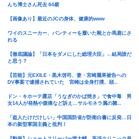
んち博士さん死去 64歳
【画像あり】最近のJCの身体、健康的www
ワイのスニーカー、パンティーを履いた靴とか馬鹿にさ
れる
【徹底議論】「日本をダメにした総理大臣」←結局誰だ
と思う？
【芸能】元EXILE・黒木啓司、妻・宮崎麗果被告への
DV事案で逮捕されていた 宮崎は全身打撲、頭...
ドン・キホーテ露店「うなぎのかば焼き」で食中毒 男
女14人が発熱や腹痛など訴え…サルモネラ属の菌...
「盗人たけだけしい」中国国防省が防衛白書に反発…日
本の新型軍国主義と批判！
【動画】ショートスリーパー堀大輔、高須クリニック息