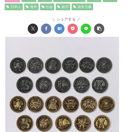
日本人
海外
社会
経済
資本主義
シェアする