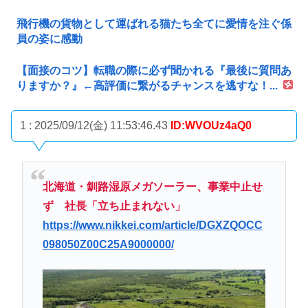
飛行機の貨物として運ばれる猫たち全てに愛情を注ぐ係
員の姿に感動
【面接のコツ】転職の際に必ず聞かれる『最後に質問あ
りますか？』←高評価に繋がるチャンスを逃すな！...
1 : 2025/09/12(金) 11:53:46.43
ID:WVOUz4aQ0
北海道・釧路湿原メガソーラー、事業中止せ
ず 社長「立ち止まれない」
https://www.nikkei.com/article/DGXZQOCC
098050Z00C25A9000000/