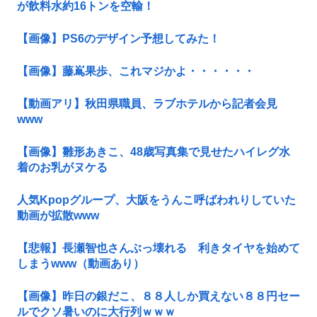
が飲料水約16トンを空輸！
【画像】PS6のデザイン予想してみた！
【画像】藤嶌果歩、これマジかよ・・・・・・
【動画アリ】秋田県職員、ラブホテルから記者会見
www
【画像】雛形あきこ、48歳写真集で見せたハイレグ水
着のお乳がヌケる
人気Kpopグループ、大阪をうんこ呼ばわれりしていた
動画が拡散www
【悲報】長瀬智也さんぶっ壊れる 利きタイヤを始めて
しまうwww（動画あり）
【画像】昨日の銀だこ、８８人しか買えない８８円セー
ルでクソ暑いのに大行列ｗｗｗ