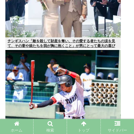
チンギスハン「敵を殺して財産を奪い、その愛する者たちの涙を見
て、その妻や娘たちを我が胸に抱くこと」が男にとって最大の喜び
だ」
ホーム
検索
トップ
サイドバー