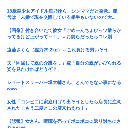
18歳美少女アイドル星乃ゆら、シンママだと発覚。運
営は「未婚で現在交際している相手もいないので大...
【画像】付き合いたて彼女「ごめーんちょびっツ散らか
ってるけど上がって～！」←お前らだったらコレ別...
遠藤さくら（握力29.2kg）←これ負ける男いそう
夫「同居して親の介護を…」嫁「自分の親がいびられる
姿を見たければどうぞ？」
ショートスリーバー堀大輔さん、とんでもない事になる
www
女性「コンビニに家庭用ゴミ出そうとしたら店長に注意
された！もう二度とこの店来ねえわ！」
【悲報】女さん、喧嘩を売ってボコボコに返り討ちにさ
れるwww