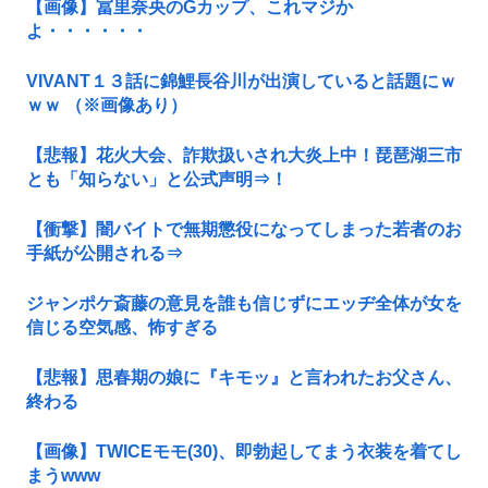
【画像】冨里奈央のGカップ、これマジか
よ・・・・・・
VIVANT１３話に錦鯉長谷川が出演していると話題にｗ
ｗｗ （※画像あり）
【悲報】花火大会、詐欺扱いされ大炎上中！琵琶湖三市
とも「知らない」と公式声明⇒！
【衝撃】闇バイトで無期懲役になってしまった若者のお
手紙が公開される⇒
ジャンポケ斎藤の意見を誰も信じずにエッヂ全体が女を
信じる空気感、怖すぎる
【悲報】思春期の娘に『キモッ』と言われたお父さん、
終わる
【画像】TWICEモモ(30)、即勃起してまう衣装を着てし
まうwww