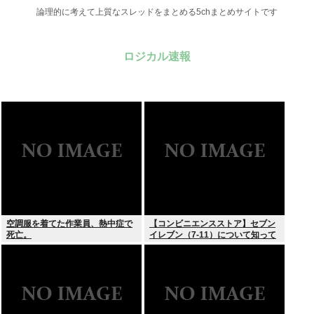
論理的に考えて上質なスレッドをまとめる5chまとめサイトです
ロジカル速報
空調服を着てた作業員、熱中症で
【コンビニエンスストア】セブン
死亡。
イレブン（7-11）について知って
いること