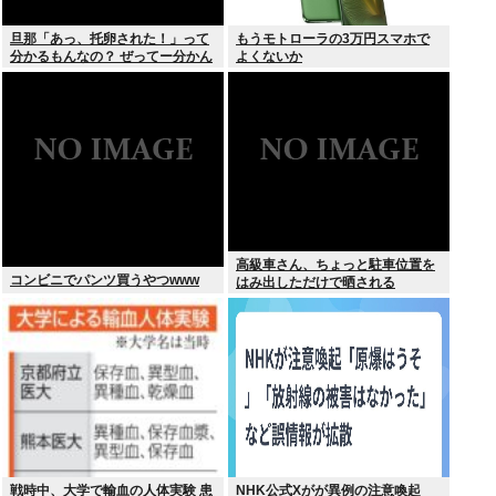
旦那「あっ、托卵された！」って
もうモトローラの3万円スマホで
分かるもんなの？ ぜってー分かん
よくないか
ないだろ。
高級車さん、ちょっと駐車位置を
コンビニでパンツ買うやつwww
はみ出しただけで晒される
wwwWwwWWw
戦時中、大学で輸血の人体実験 患
NHK公式Xがが異例の注意喚起