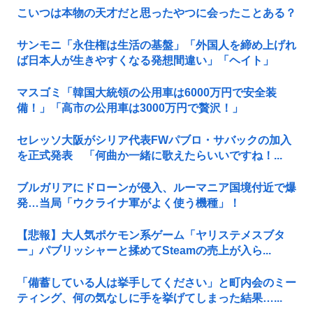
こいつは本物の天才だと思ったやつに会ったことある？
サンモニ「永住権は生活の基盤」「外国人を締め上げれ
ば日本人が生きやすくなる発想間違い」「ヘイト」
マスゴミ「韓国大統領の公用車は6000万円で安全装
備！」「高市の公用車は3000万円で贅沢！」
セレッソ大阪がシリア代表FWパブロ・サバックの加入
を正式発表 「何曲か一緒に歌えたらいいですね！...
ブルガリアにドローンが侵入、ルーマニア国境付近で爆
発…当局「ウクライナ軍がよく使う機種」！
【悲報】大人気ポケモン系ゲーム「ヤリステメスブタ
ー」パブリッシャーと揉めてSteamの売上が入ら...
「備蓄している人は挙手してください」と町内会のミー
ティング、何の気なしに手を挙げてしまった結果…...