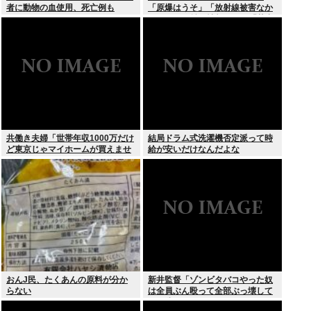
者に動物の血使用、死亡例も
「原爆はうそ」「放射線被害なか
った」SNS拡散情報めぐり「荒唐
無稽」
共働き夫婦「世帯年収1000万だけ
結局ドラム式洗濯機否定派って時
ど東京じゃマイホームが買えませ
給が安いだけなんだよな
ん 」
おんJ民、たくあんの原料が分か
新井監督「ゾンビタバコやった奴
らない
は全員ぶん殴って全部ぶっ壊して
から辞めたい」