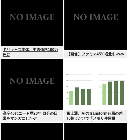
ドリキャス本体、中古価格100万
【画像】ファミマ45%増量中www
円に
高卒40代ニート歴20年 自分の日
富士通、AIのTransformer層の差
常をマンガにしたぞ
し替えだけで「メモリ使用量
1/10」「処理速度475倍」になる
魔改造を発表