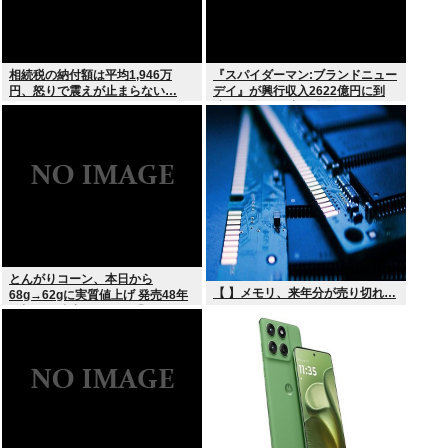
相続税の納付額は平均1,946万
『スパイダーマン:ブランドニュー
円、怒りで震えが止まらない…
デイ』が興行収入2622億円に到
達！2週目も好調に推移へ
とんがりコーン、本日から
【 】メモリ、来年分が売り切れ…
68g→62gに実質値上げ 発売48年
で初の箱縮小 メーカー「CO2も
1067トン削減できます笑」