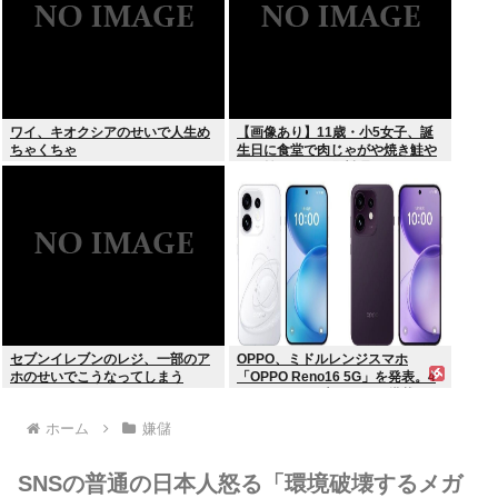
ワイ、キオクシアのせいで人生め
【画像あり】11歳・小5女子、誕
ちゃくちゃ
生日に食堂で肉じゃがや焼き鮭や
玉子焼きなど一品料理をオジサン
みたいに食べる
セブンイレブンのレジ、一部のア
OPPO、ミドルレンジスマホ
ホのせいでこうなってしまう
「OPPO Reno16 5G」を発表。4
つの5000万画素カメラを搭載し、
片手でも操作しやすい小型モデル
ホーム
嫌儲
に
SNSの普通の日本人怒る「環境破壊するメガ