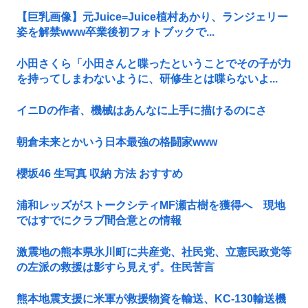
【巨乳画像】元Juice=Juice植村あかり、ランジェリー
姿を解禁www卒業後初フォトブックで...
小田さくら「小田さんと喋ったということでその子が力
を持ってしまわないように、研修生とは喋らないよ...
イニDの作者、機械はあんなに上手に描けるのにさ
朝倉未来とかいう日本最強の格闘家www
櫻坂46 生写真 収納 方法 おすすめ
浦和レッズがストークシティMF瀬古樹を獲得へ 現地
ではすでにクラブ間合意との情報
激震地の熊本県氷川町に共産党、社民党、立憲民政党等
の左派の救援は影すら見えず。住民苦言
熊本地震支援に米軍が救援物資を輸送、KC-130輸送機