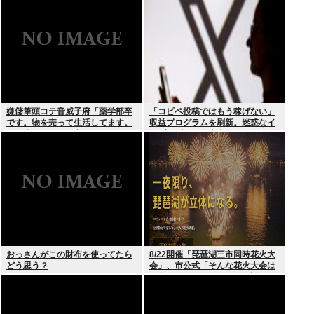
嫌儲筆頭コテ音威子府「薬学部卒
「コピペ投稿ではもう稼げない」
です。物を売って生活してます。
収益プログラムを刷新。迷惑なイ
何を売ってるかは言えません」
ンプレゾンビは本当にいなくなる
のか？
おっさんがこの財布を使ってたら
8/22開催「琵琶湖三市同時花火大
どう思う？
会」、市公式「そんな花火大会は
存在しない」→ SNS阿鼻叫喚