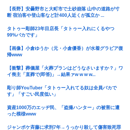
【長野】安曇野市と大町市で土砂崩落 山中の道路が寸
断 宿泊客や登山客など計400人近くが孤立か ...
タトゥー彫師23年目店長「タトゥー入れにくるやつ
99%バカです」
【画像】小倉ゆうか（元・小倉優香）が水着グラビア復
帰www
【衝撃】葬儀屋「火葬プランはどうなさいますか？」ワ
イ喪主「直葬で(即答)」→結果ァw w w w...
彫り師YouTuber「タトゥー入れてる奴は全員バカで
す」「すごい民度低い」
資産1000万のエッヂ民、「盗撮ハンター」の被害に遭
った模様www
ジャンポケ斉藤に求刑7年→うっかり殺して傷害致死罪