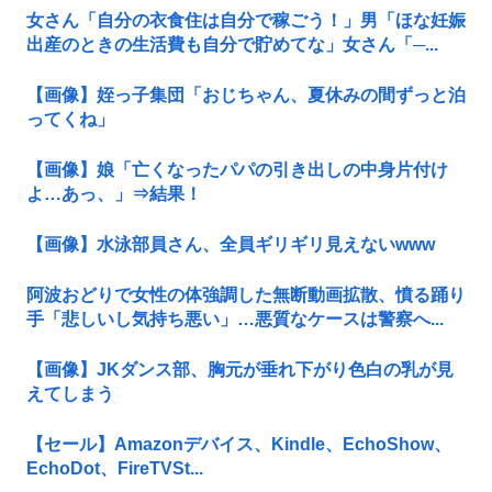
女さん「自分の衣食住は自分で稼ごう！」男「ほな妊娠
出産のときの生活費も自分で貯めてな」女さん「─...
【画像】姪っ子集団「おじちゃん、夏休みの間ずっと泊
ってくね」
【画像】娘「亡くなったパパの引き出しの中身片付け
よ…あっ、」⇒結果！
【画像】水泳部員さん、全員ギリギリ見えないwww
阿波おどりで女性の体強調した無断動画拡散、憤る踊り
手「悲しいし気持ち悪い」…悪質なケースは警察へ...
【画像】JKダンス部、胸元が垂れ下がり色白の乳が見
えてしまう
【セール】Amazonデバイス、Kindle、EchoShow、
EchoDot、FireTVSt...