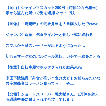
【岡山】シャインマスカット200房（時価40万円相当）
畑から盗んだ疑いで男を逮捕 ネットで販...
【画像】「崎陽軒」の高級弁当を大量購入したでwww
ジャンポケ斎藤、乞食ライバーと化し正式に終わる
スマホから謎のレーザーが出るようになった…
初心者マーク女のパルクール運転、ガチで一線をこえる
【衝撃】自転車屋でボッタクられた結果www
米国下院議員「外食が高い？負け犬どもお前らみたいな
共産主義者はラーメン食ってろ」→炎上
【悲報】ショートスリーパー堀大輔さん、1万件を超え
る誹謗中傷に耐えられず号泣してしまう