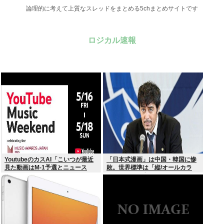
論理的に考えて上質なスレッドをまとめる5chまとめサイトです
ロジカル速報
YoutubeのカスAI「こいつが最近
「日本式漫画」は中国・韓国に惨
見た動画はM-1予選とニュース
敗。世界標準は「縦/オールカラ
か…」
ー」の”ウェブトゥーン”に