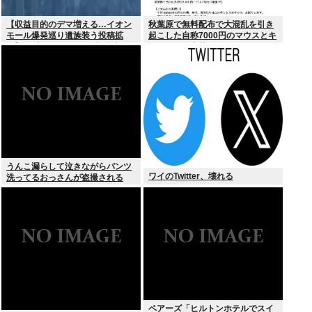
【収益目的のデマ増える…イオン
秋葉原で無料配布で大混乱を引き
モール爆発巡り遺族装う投稿拡
起こした自称7000円のマウスとキ
散】X（旧ツイッター）投稿者
ーボード、中華サイトで1500円で
「閲覧数稼ぎや承認欲求止まらな
売られるゴミだったwww
くなった」
うんこ漏らして泣きながらパンツ
ワイのTwitter、壊れる
洗ってるおっさんが盗撮される
ペアーズ「ヒルトンホテルでスイ