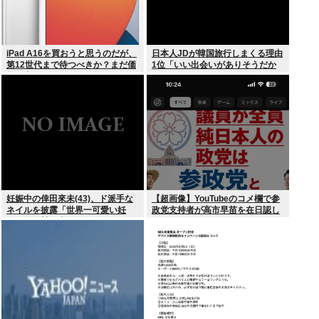
iPad A16を買おうと思うのだが、
日本人JDが韓国旅行しまくる理由
第12世代まで待つべきか？まだ価
1位「いい出会いがありそうだか
格が上がっていくようなら、いま
ら」
買っときたいが…
妊娠中の倖田來未(43)、ド派手な
【超画像】YouTubeのコメ欄で参
ネイルを披露「世界一可愛い妊
政党支持者が高市早苗を在日認し
婦」と称賛の声
てしまうwww