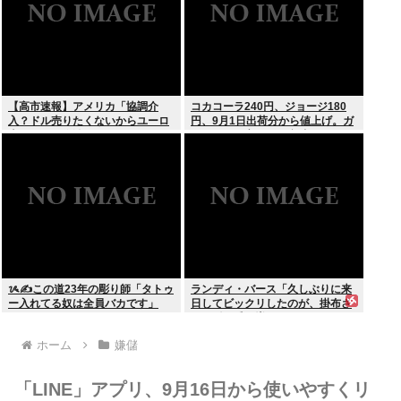
【高市速報】アメリカ「協調介
コカコーラ240円、ジョージ180
入？ドル売りたくないからユーロ
円、9月1日出荷分から値上げ。ガ
売るわ」EU激怒www
ソリンより高いとか意味不明すぎ
る
ᝰ✍この道23年の彫り師「タトゥ
ランディ・バース「久しぶりに来
ー入れてる奴は全員バカです」
日してビックリしたのが、掛布さ
んの髪の毛が増えていた。岡田さ
んは髪の毛がなくなってた」
ホーム
嫌儲
「LINE」アプリ、9月16日から使いやすくリ