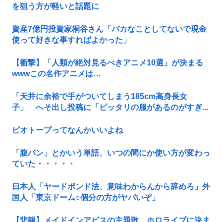
を狙う方が軽いと話題に
資産7億円投資家桐谷さん「バカなことしてないで現金
使って好きな事すればよかった」
【衝撃】「人類が絶対見るべきアニメ10選」が決まる
wwwこの名作アニメは…
「天井に余裕で手がついてしまう185cm高身長女
子」 へそ出し投稿に「ピッタリの服があるのがすぎ...
ビオトープってなんかいいよね
「腹パン」とかいう単語、いつの間にか使い方が変わっ
ていた・・・・・
日本人「ヤードポンド法、意味わからんから辞めろ」外
国人「東京ドーム○個分の方がヤバいぞ」
【悲報】メイドインアビスの主題歌、ホロライブに決ま