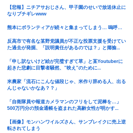
【悲報】ニチアサおじさん、甲子園のせいで放送休止に
なりブチギレwww
熊本にボランティアが続々と集まってしまう… 嗚呼…
反高市で有名な某野党議員が不正な投票支援を受けてい
た過去が発掘、「説明責任があるのでは？」と揶揄...
「申し訳ないけど絵が完璧すぎて草」と某Youtuberに
起きた悲劇に目撃者騒然、”映え”のために...
米農家「流石にこんな値段じゃ、米作り辞める人、出る
んじゃないかなあ？？」
「自衛隊員や報道カメラマンのフリをして泥棒を…」
500万円分の預金通帳を盗まれた高齢女性が明かす...
【画像】モンハンワイルズさん、サンブレイクに売上逆
転されてしまう