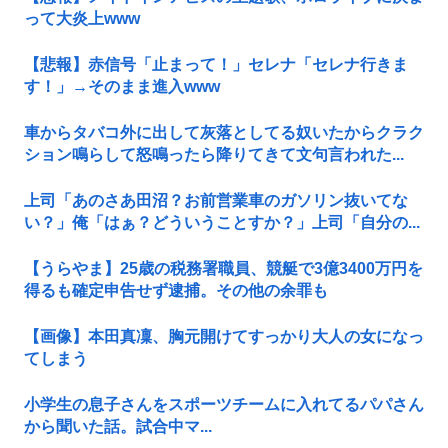
って大炎上www
【悲報】赤信号「止まって！」セレナ「セレナ行きま
す！」→そのまま進入www
車からタバコ外に出して灰落としてる奴いたからクラク
ション鳴らして怒鳴ったら降りてきて文句言われた...
上司「あのさあ田沼？お前営業車のガソリン抜いてな
い？」俺「はぁ？どういうことすか？」上司「自分の...
【うらやま】25歳の税務署職員、競艇で3億3400万円を
得るも確定申告せず逮捕。その他の余罪も
【画像】本田真凜、胸元開けてすっかり大人の女になっ
てしまう
小学生の息子さんをスポーツチームに入れてるパパさん
から聞いた話。試合中マ...