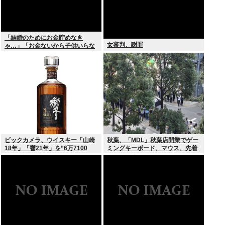
「結婚のためにお金貯めなき
女審判、謝罪
ゃ…」「お金ないから子供いらな
い」←こいつら
ビックカメラ、ウイスキー「山崎
秋葉、「MDL」秋葉店開業でゲー
18年」「響21年」を”6万7100
ミングキーボード、マウス、先着
円”で抽選販売
1000名無料配布で行列。まだいけ
るぞ急げ!!