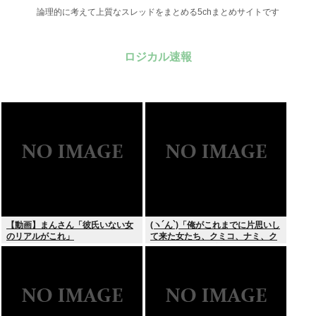
論理的に考えて上質なスレッドをまとめる5chまとめサイトです
ロジカル速報
【動画】まんさん「彼氏いない女
(ヽ´ん`)「俺がこれまでに片思いし
のリアルがこれ」
て来た女たち、クミコ、ナミ、ク
ミコ(1人目とは別人、タミヨ、カ
オリ、ユカリ…」