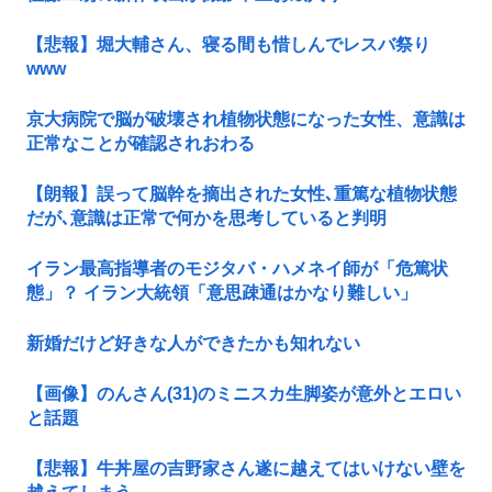
【悲報】堀大輔さん、寝る間も惜しんでレスバ祭り
www
京大病院で脳が破壊され植物状態になった女性、意識は
正常なことが確認されおわる
【朗報】誤って脳幹を摘出された女性､重篤な植物状態
だが､意識は正常で何かを思考していると判明
イラン最高指導者のモジタバ・ハメネイ師が「危篤状
態」？ イラン大統領「意思疎通はかなり難しい」
新婚だけど好きな人ができたかも知れない
【画像】のんさん(31)のミニスカ生脚姿が意外とエロい
と話題
【悲報】牛丼屋の吉野家さん遂に越えてはいけない壁を