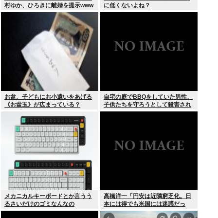
村ゆか、ひろきに離婚を提示www
に低くないよね？
お盆、子どもにお小遣いをあげる
自宅の庭でBBQをしていた男性、
《お盆玉》が広まっている？
子供たちを守ろうとして殺害され
SNS「知らない風習」「なんか
てしまう
嫌」違和感を抱く人も
メカニカルキーボードとか言うう
高橋洋一「円安は近隣窮乏化。日
るさいだけのゴミなんなの
本には得でも米国には迷惑だっ
た」