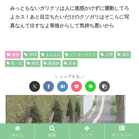
みっともないガリクソは人に迷惑かけずに運動してろ
よカス！あと目立ちたいだけのクソガリはそこらに写
真なんて出すなよ骨格からして気持ち悪いから
嫌儲
SNS
まんさん
インターネット
人間
成功
男・女
病気
糖尿病
若者
シェアする
ホーム
検索
トップ
サイドバー