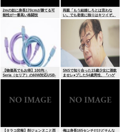
2mの奴に身長170cmが勝てる可
両親「もう結婚しろとは言わな
能性が一番高い格闘技
い。でも老後に独りはキツイぞ。
どうするんだ？」俺ら「…」
【物価高でもお得】100均・
SNSで知り合った15歳少女に酒飲
Seria（セリア）の60W対応USB-
ませレ●プした54歳男性、『ハゲ
Cケーブル（ダイソーでは2倍以上
かどうか』で意見が真っ二つに分
の値上げ）セリアは110円で売る
かれる
【タラコ悲報】削ジェンヌこと西
俺は身長165センチだけどそんな