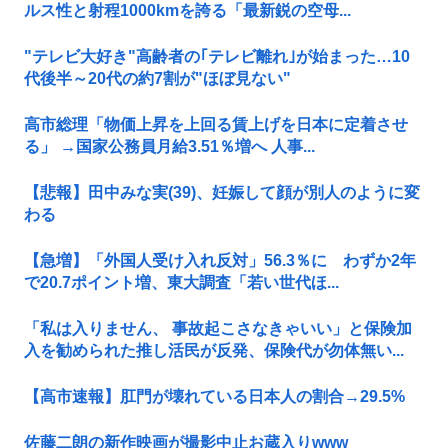
ルス性と射程1000kmを誇る「最新鋭の空母...
"テレビ大好き"高齢者の｢テレビ離れ｣が始まった…10
代後半～20代の約7割が"ほぼ見ない"
高市総理「物価上昇を上回る賃上げを日本に定着させ
る」 →国家公務員月給3.51％増へ 人事...
【悲報】田中みな実(39)、妊娠して顔が別人のように変
わる
【急増】「外国人受け入れ反対」56.3％に わずか2年
で20.7ポイント増、東大調査「若い世代ほ...
「私は入りません、 事故起こさなきゃいい」と保険加
入を勧められた推し活民が反発、保険代が勿体無い...
【高市速報】肛門が壊れている日本人の割合→29.5%
佐藤二朗の新作映画が撮影中止お蔵入りwww