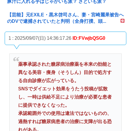
豚汁に入れる芋はじゃがいも派？ さといも派？
【芸能】元EXILE・黒木啓司さん、妻・宮崎麗果被告へ
のDVで逮捕されていたと判明（全身打撲、頭...
1 : 2025/09/07(日) 14:36:17.26
ID:FVwjbQSG0
薬事承認された糖尿病治療薬を本来の効能と
異なる美容・痩身（そうしん）目的で処方す
る自由診療が広がっている。
SNSでダイエット効果をうたう投稿が拡散
し、一時は供給不足により治療が必要な患者
に提供できなくなった。
承認範囲外での使用は違法ではないものの、
過熱すれば糖尿病患者の治療に支障が出る恐
れがある。