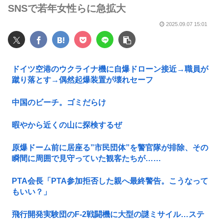
SNSで若年女性らに急拡大
2025.09.07 15:01
ドイツ空港のウクライナ機に自爆ドローン接近→職員が
蹴り落とす→偶然起爆装置が壊れセーフ
中国のビーチ。ゴミだらけ
暇やから近くの山に探検するぜ
原爆ドーム前に居座る”市民団体”を警官隊が排除、その
瞬間に周囲で見守っていた観客たちが……
PTA会長「PTA参加拒否した親へ最終警告。こうなって
もいい？」
飛行開発実験団のF-2戦闘機に大型の謎ミサイル…ステ