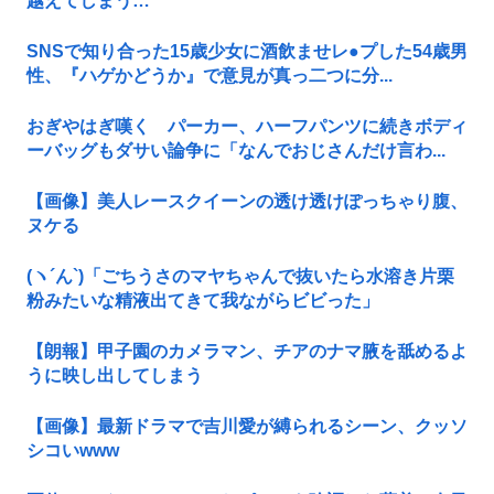
越えてしまう…
SNSで知り合った15歳少女に酒飲ませレ●プした54歳男
性、『ハゲかどうか』で意見が真っ二つに分...
おぎやはぎ嘆く パーカー、ハーフパンツに続きボディ
ーバッグもダサい論争に「なんでおじさんだけ言わ...
【画像】美人レースクイーンの透け透けぽっちゃり腹、
ヌケる
(ヽ´ん`)「ごちうさのマヤちゃんで抜いたら水溶き片栗
粉みたいな精液出てきて我ながらビビった」
【朗報】甲子園のカメラマン、チアのナマ腋を舐めるよ
うに映し出してしまう
【画像】最新ドラマで吉川愛が縛られるシーン、クッソ
シコいwww