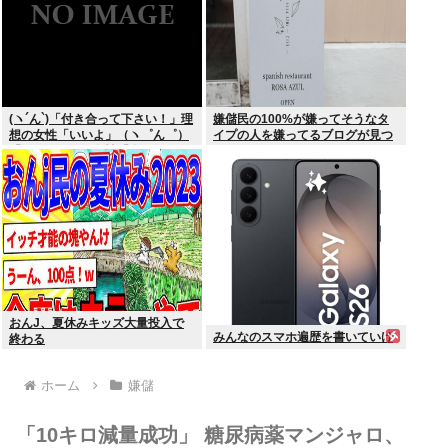
(ヽ´ん`)「付き合って下さい！」理
嫌儲民の100%が嫌ってそうなタ
想の女性「いいよ」（ヽ゜ん゜）
イプの人を嫌ってるブログが見つ
「ほんと！？」女性「私のうんち
かる
食べたらね」
おんJ、夏休みキッズ大量投入で
みんなのスマホ遍歴を書いていけ
終わる
ホーム
嫌儲
「10キロ減量成功」 糖尿病薬マンジャロ、