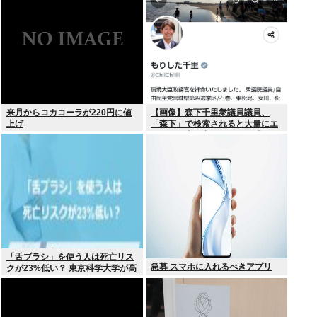
来月からコカコーラが220円に値
【画像】森下千里衆議員議員、
上げ
「森下」で検索されると大量にエ
ッチな写真が出てくるため「もり
した」とひらがな表記にwww
「舌ブラシ」を使う人は死亡リス
急募 スマホに入れるべきアプリ
クが23%低い？ 東京科学大学が高
齢者9676人を6年追跡した研究を
歯科医が解説