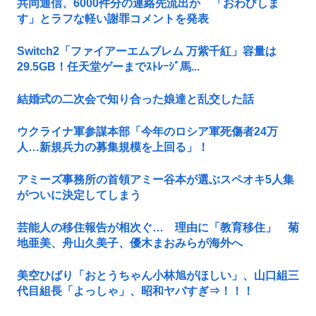
共同通信、6000件分の連絡先流出か 「おわびしま
す」とラフな軽い謝罪コメントを発表
Switch2「ファイアーエムブレム 万紫千紅」容量は
29.5GB！任天堂ゲーまでｽﾄﾚｰｼﾞ馬...
結婚式の二次会で知り合った娘達と乱交した話
ウクライナ軍参謀本部「今年のロシア軍死傷者24万
人…新規兵力の募集規模を上回る」！
アミーズ事務所の首領アミー谷本が選ぶスペオキ5人集
がついに決定してしまう
芸能人の移住報告が相次ぐ… 理由に「教育移住」 菊
地亜美、舟山久美子、優木まおみらが海外へ
美空ひばり「おとうちゃん小林旭がほしい」、山口組三
代目組長「よっしゃ」、昭和ヤバすぎ⇒！！！