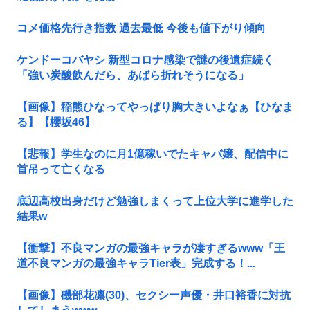
コメ価格先行き指数 過去最低 今後も値下がり傾向
ケンドーコバヤシ 新型コロナ感染で謎の後遺症続く
「強い炭酸飲んだら、あばら折れそうになる」
【画像】稲熊ひなってやっぱり胸大きいよなぁ【ひなま
る】【櫻坂46】
【悲報】学生なのに月1億稼いでたキャバ嬢、配信中に
首吊って亡くなる
底辺高校出身だけど勉強しまくって上位大学に進学した
結果w
【衝撃】不良マンガの最強キャラが凄すぎるwww「王
道不良マンガの最強キャラTier表」完成する！...
【画像】磯部花凛(30)、セクシー声優・井口裕香に対抗