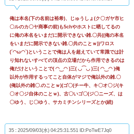
俺は本名(下の名前は裕希)、じゅうしょ(ク〇ガヤ市ヒ
〇ルのカ〇ヤ商事の前)も5chやホストに晒してるの
に俺の本名をいまだに開示できない雑.〇共((俺の本名
をいまだに開示できない雑.〇共のことｗ))ワロス
(´◠ω◠`)ということで俺は人を超えていて常識では計
り知れないすべての頂点の立場だから作用できるのは
俺だけということで( ◠‿◠ )三( ◡⁀◡ )三( ◠‿◠ )俺
以外が作用するってこと自体がマジで俺以外の雑.〇
(俺以外の雑〇.のことｗ)(ゴ〇(チー牛、キ〇オ〇ジ(キ
〇オ〇ジ自体のことｗ)、古〇いゴ〇(ジ〇ニーズ、は
〇ゆう、じ〇ゆう、サカミチンシリーズとか(続)
35 : 2025/09/03(水) 04:25:31.551
ID:PoTwE7Jq0