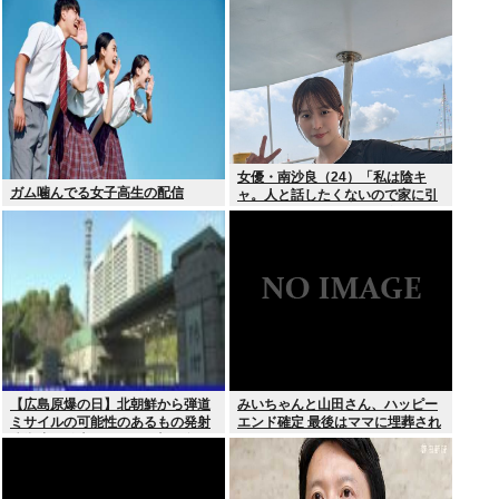
よ」
女優・南沙良（24）「私は陰キ
ガム噛んでる女子高生の配信
ャ。人と話したくないので家に引
きこもってPCでアニメを観ていた
い」
【広島原爆の日】北朝鮮から弾道
みいちゃんと山田さん、ハッピー
ミサイルの可能性のあるもの発射
エンド確定 最後はママに埋葬され
防衛省が発表8月6日 17時12分配
る
信