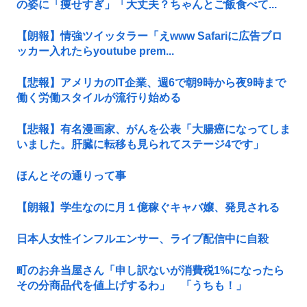
の姿に「痩せすぎ」「大丈夫？ちゃんとご飯食べて...
【朗報】情強ツイッタラー「えwww Safariに広告ブロ
ッカー入れたらyoutube prem...
【悲報】アメリカのIT企業、週6で朝9時から夜9時まで
働く労働スタイルが流行り始める
【悲報】有名漫画家、がんを公表「大腸癌になってしま
いました。肝臓に転移も見られてステージ4です」
ほんとその通りって事
【朗報】学生なのに月１億稼ぐキャバ嬢、発見される
日本人女性インフルエンサー、ライブ配信中に自殺
町のお弁当屋さん「申し訳ないが消費税1%になったら
その分商品代を値上げするわ」 「うちも！」