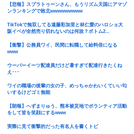
【悲報】スプラトゥーンさん、もうリズム天国にアマゾ
ンランキングで敗北wwwwwwwww
TikTokで無双してる遠藤彩加里と林仁愛のハロショ大
阪イベが全然売り切れないのは何故？ボトム2...
【衝撃】公務員ワイ、民間に転職して給料倍になる
www
ウーバーイーツ配達員だけど暑すぎて配達行きたくね
え･･･
ワイの職場の後輩の女の子、めっちゃかわいくていい匂
いするけどゴミ無能
【朗報】へずまりゅう、熊本被災地でボランティア活動
をして皆を笑顔にするwww
実際に見て衝撃的だった有名人を書くトピ