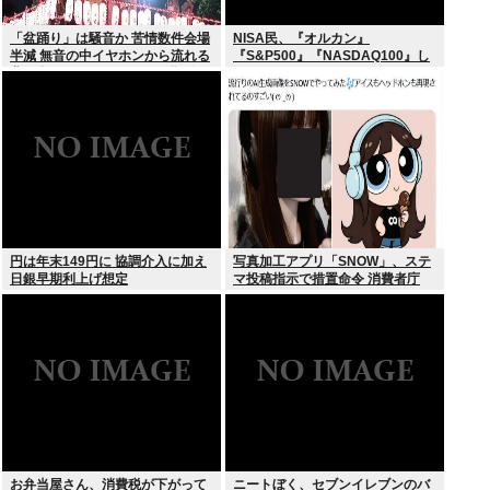
「盆踊り」は騒音か 苦情数件会場
NISA民、『オルカン』
半減 無音の中イヤホンから流れる
『S&P500』『NASDAQ100』し
曲に合わせ踊るサイレント盆ダン
か買わない
スも
円は年末149円に 協調介入に加え
写真加工アプリ「SNOW」、ステ
日銀早期利上げ想定
マ投稿指示で措置命令 消費者庁
お弁当屋さん、消費税が下がって
ニートぼく、セブンイレブンのバ