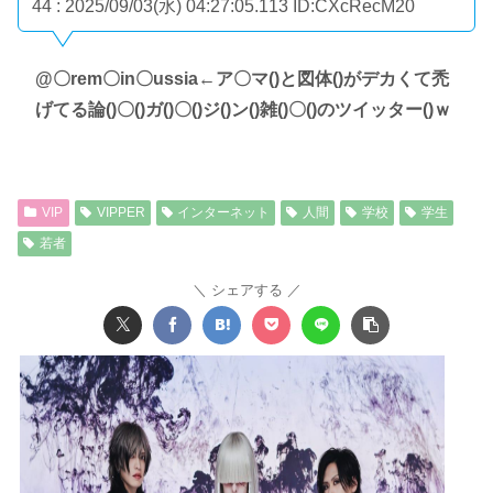
44 : 2025/09/03(水) 04:27:05.113
ID:CXcRecM20
@〇rem〇in〇ussia←ア〇マ()と図体()がデカくて禿
げてる論()〇()ガ()〇()ジ()ン()雑()〇()のツイッター()ｗ
VIP
VIPPER
インターネット
人間
学校
学生
若者
シェアする