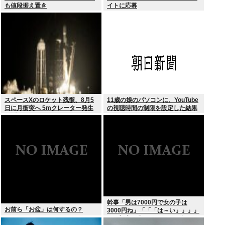
も値段据え置き
イトに応募
スペースXのロケット残骸、8月5
11歳の娘のパソコンに、YouTube
日に月衝突へ 5mクレーター発生
の視聴時間の制限を設定した結果
予測
幹事「男は7000円で女の子は
お前ら「お盆」は何するの？
3000円ね」「「「は～い」」」」
（ヽ´ん`）「あ？ ちょっと待て