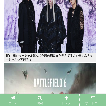
B’z「重いマーシャル運んでた腰の痛みまだ覚えてるの」俺くん「マ
ーシャルって何？ 」
ホーム
検索
トップ
サイドバー