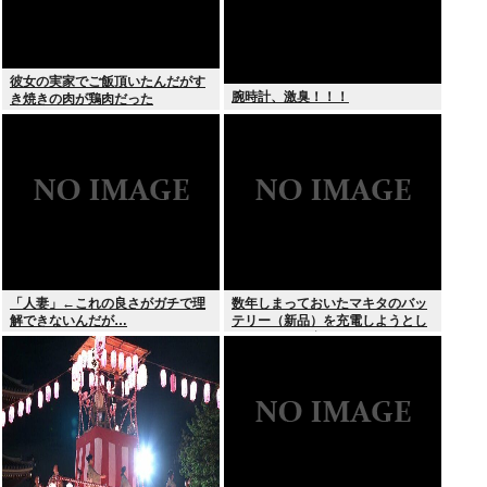
彼女の実家でご飯頂いたんだがす
腕時計、激臭！！！
き焼きの肉が鶏肉だった
「人妻」←これの良さがガチで理
数年しまっておいたマキタのバッ
解できないんだが…
テリー（新品）を充電しようとし
たらエラーで充電できないんだ
が！復活させる方法教えろ