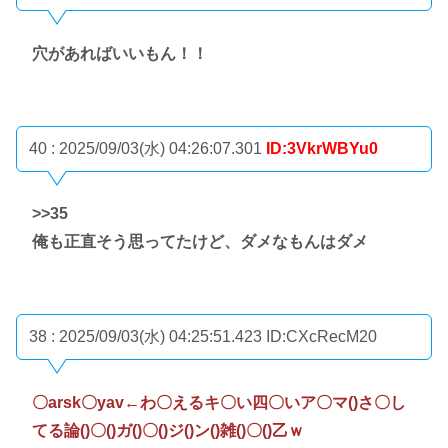
穴があればいいもん！！
40 : 2025/09/03(水) 04:26:07.301
ID:3VkrWBYu0
>>35
俺も正直そう思ってたけど、ダメなもんはダメ
38 : 2025/09/03(水) 04:25:51.423
ID:CXcRecM20
〇arsk〇yav←わ〇えるキ〇い四〇いア〇マ()さ〇し
てる論()〇()ガ()〇()ジ()ン()雑()〇()乙ｗ