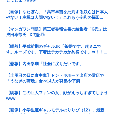
してしまうwww
【画像】ゆたぼん、「高市早苗を批判する奴らは日本人
やない！左翼は人間やない！」これもう令和の福田...
【マンガワン問題】第三者委報告書の編集者「G氏」は
成田卓哉氏...Xで謝罪
【唖然】平成前期のギャルJK「茶髪です。超ミニで
す。ルーズです。下着はテカテカか豹柄です」⇒！！...
【悲報】内田梨瑚「社会に戻りたいです」
【土用丑の日に食中毒】ドン・キホーテ出店の露店で
「うなぎの蒲焼」食べ14人が発熱や下痢
【朗報】この巨人ファンの女、顔がえっちすぎてしまう
www
【画像】小学生姫ギャルモデルのりりぴ（12）、最新