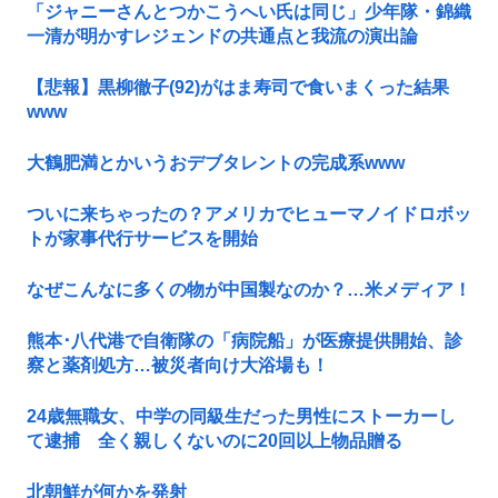
「ジャニーさんとつかこうへい氏は同じ」少年隊・錦織
一清が明かすレジェンドの共通点と我流の演出論
【悲報】黒柳徹子(92)がはま寿司で食いまくった結果
www
大鶴肥満とかいうおデブタレントの完成系www
ついに来ちゃったの？アメリカでヒューマノイドロボッ
トが家事代行サービスを開始
なぜこんなに多くの物が中国製なのか？…米メディア！
熊本･八代港で自衛隊の「病院船」が医療提供開始、診
察と薬剤処方…被災者向け大浴場も！
24歳無職女、中学の同級生だった男性にストーカーし
て逮捕 全く親しくないのに20回以上物品贈る
北朝鮮が何かを発射