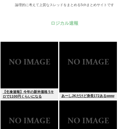
論理的に考えて上質なスレッドをまとめる5chまとめサイトです
ロジカル速報
【乞食速報】今年の新米価格 5キ
あーしJKだけど身長172あるwww
ロで1100円くらいになる