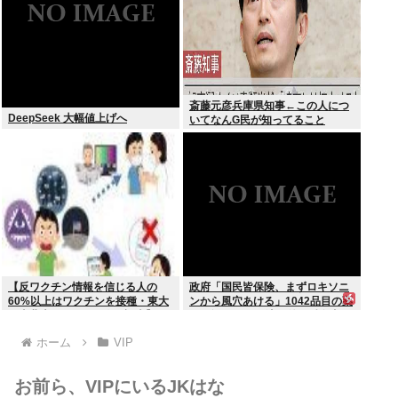
斎藤元彦兵庫県知事←この人につ
DeepSeek 大幅値上げへ
いてなんG民が知ってること
【反ワクチン情報を信じる人の
政府「国民皆保険、まずロキソニ
60%以上はワクチンを接種・東大
ンから風穴あける」1042品目の薬
と東北大が3万1000人を調査】ワ
価4分の1を保険適用外で財布直
クチン忌避と、信じている誤情報
撃、2027年3月開始
ホーム
VIP
の多さの双方に共通する要因は若
年、低収入、SNSから情報を得て
いる
お前ら、VIPにいるJKはな