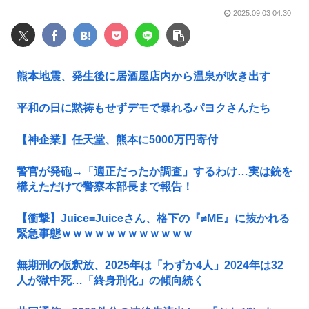
2025.09.03 04:30
熊本地震、発生後に居酒屋店内から温泉が吹き出す
平和の日に黙祷もせずデモで暴れるパヨクさんたち
【神企業】任天堂、熊本に5000万円寄付
警官が発砲→「適正だったか調査」するわけ…実は銃を
構えただけで警察本部長まで報告！
【衝撃】Juice=Juiceさん、格下の『≠ME』に抜かれる
緊急事態ｗｗｗｗｗｗｗｗｗｗｗｗ
無期刑の仮釈放、2025年は「わずか4人」2024年は32
人が獄中死…「終身刑化」の傾向続く