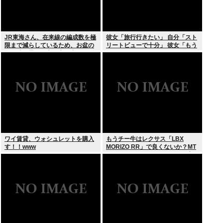
JR東海さん、在来線の編成数を極
彼女「旅行行きたい」 自分「スト
限まで減らしているため、お盆の
リートビューで十分」 彼女「もう
この時間帯でも立ち客が出てしま
いい （ドドンガドン」 これ俺が悪
う
いの？
ワイ賃貸、ウォシュレットを購入
もうチー牛はレクサス「LBX
す！！www
MORIZO RR」で良くないか？MT
ありのコンパクトAWD.そんな高
くないし株のあがりで買えるぞ