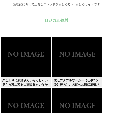
論理的に考えて上質なスレッドをまとめる5chまとめサイトです
ロジカル速報
久しぶりに新婚さんいらっしゃい
僕セプタプルワーカー（仕事7つ
見たら桂三枝も山瀬まみもいなか
掛け持ち）、お盆も元気に清掃バ
った
イト！