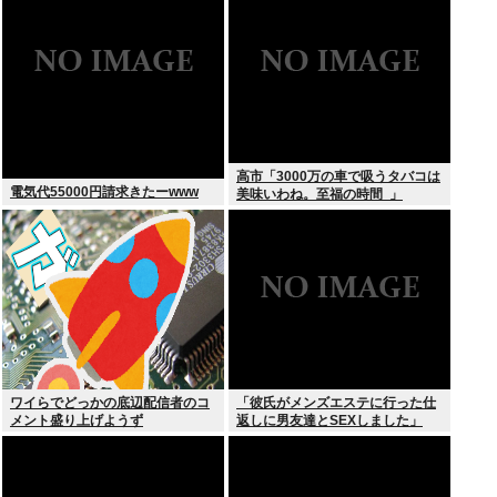
高市「3000万の車で吸うタバコは
電気代55000円請求きたーwww
美味いわね。至福の時間 ‍ 」
ワイらでどっかの底辺配信者のコ
「彼氏がメンズエステに行った仕
メント盛り上げようず
返しに男友達とSEXしました」