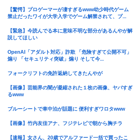
【驚愕】プロゲーマーが凄すぎるwww幼少時代ゲーム
禁止だったワイが大学入学でゲーム解禁されて、プ...
【緊急】今読んでる本に意味不明な部分があるんやが解
説してほしい
OpenAI「アダルト対応」詐欺 「危険すぎて公開不可」
煽り 「セキュリティ突破」煽り そして今...
フォークリフトの免許返納してきたんやが
【画像】芸能界の闇が凝縮された１枚の画像、ヤバすぎ
るwww
ブルーシートで車中泊が話題に 便利すぎワロタwww
【画像】竹内友佳アナ、フジテレビで朝から胸チラ
【速報】女さん、20歳でアルファード一括で買ったこ