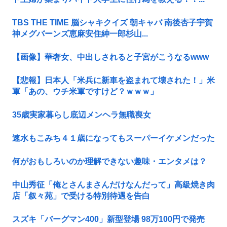
TBS THE TIME 脳シャキクイズ 朝キャバ 南後杏子宇賀
神メグバーンズ恵麻安住紳一郎杉山...
【画像】華奢女、中出しされると子宮がこうなるwww
【悲報】日本人「米兵に新車を盗まれて壊された！」米
軍「あの、ウチ米軍ですけど？ｗｗｗ」
35歳実家暮らし底辺メンヘラ無職喪女
速水もこみち４１歳になってもスーパーイケメンだった
何がおもしろいのか理解できない趣味・エンタメは？
中山秀征「俺とさんまさんだけなんだって」高級焼き肉
店「叙々苑」で受ける特別待遇を告白
スズキ「バーグマン400」新型登場 98万100円で発売