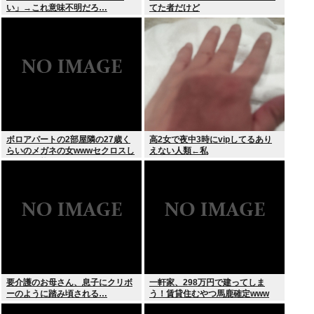
い」→これ意味不明だろ…
てた者だけど
ボロアパートの2部屋隣の27歳く
高2女で夜中3時にvipしてるあり
らいのメガネの女wwwセクロスし
えない人類←私
たいが可能か？
要介護のお母さん、息子にクリボ
一軒家、298万円で建ってしま
ーのように踏み頃される…
う！賃貸住むやつ馬鹿確定www