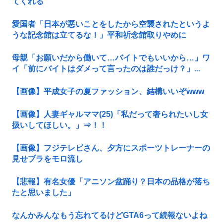
てくれる
愛国者「日本が悪いことをしたから空襲されたというよ
うな記念館は立てるな！」平和祈念館取りやめに
母親「お願いだから働いて…バイトでもいいから…」ワ
イ「前にバイトはダメって言ったのは誰だっけ？」...
【画像】平成女子の夏ファッション、結構いいぞwww
【画像】人妻ギャルママ(25)「私だって奢られたいし女
扱いしてほしい。」⇒！！
【画像】フジテレビさん、夕方にスポーツトレーナーの
見せブラをモロ流し
【悲報】有名女優「アニソン盆踊り？日本の品格が落ち
たと思いました」
なんかみんなもう忘れてるけどGTA6って続報ないよね