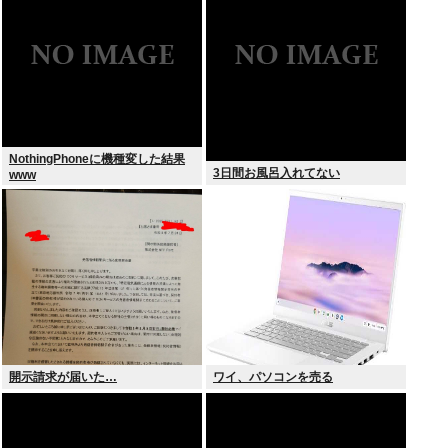
兆円！
NothingPhoneに機種変した結果
3日間お風呂入れてない
www
開示請求が届いた…
ワイ、パソコンを売る