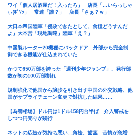
ワイ「個人居酒屋だ！入ったろ」 店長「…いらっしゃ
ぃ(ﾎﾞｿｯ」 常連「誰？」 店長「さぁ？ｗ」
大日本帝国陸軍「侵攻できたとして、食糧どうすんだ
よ」大本営「現地調達」陸軍「え？」
中国製ルーター20機種にバックドア 外部から完全制
御できる機能が仕込まれていた
かつて650万部を誇った「週刊少年ジャンプ」、発行部
数が初の100万部割れ
規制強化で他国から譲歩を引き出す中国の外交戦略、他
国がサプライチェーン変更で対抗した結果……
【為替相場】ドル円は1ドル158円台半ば 介入警戒を
しつつ円売りが続行
ネットの広告が気持ち悪い…角栓、歯茎 苦情が急増