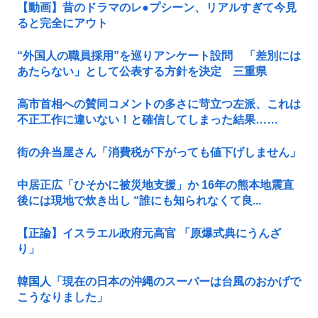
【動画】昔のドラマのレ●プシーン、リアルすぎて今見
ると完全にアウト
“外国人の職員採用”を巡りアンケート設問 「差別には
あたらない」として公表する方針を決定 三重県
高市首相への賛同コメントの多さに苛立つ左派、これは
不正工作に違いない！と確信してしまった結果……
街の弁当屋さん「消費税が下がっても値下げしません」
中居正広「ひそかに被災地支援」か 16年の熊本地震直
後には現地で炊き出し “誰にも知られなくて良...
【正論】イスラエル政府元高官 「原爆式典にうんざ
り」
韓国人「現在の日本の沖縄のスーパーは台風のおかげで
こうなりました」