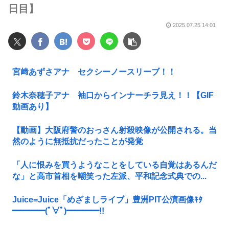
日目】
2025.07.25 14:01
宮﨑あずさアナ セクシーノースリーブ！！
鈴木奈穂子アナ 袖口からインナーチラ見え！！【GIF
動画あり】
【動画】大阪府警のおっさん射殺映像が公開される。当
然のように無抵抗だったことが発覚
「人に恨みを買うようなことをしている自覚はあるんだ
な」と高市首相を嘲笑った左派、平和記念式典での...
Juice=Juice「めざましライブ」豊洲PIT公演画像ｷﾀ
━━━━(ﾟ∀ﾟ)━━━━!!