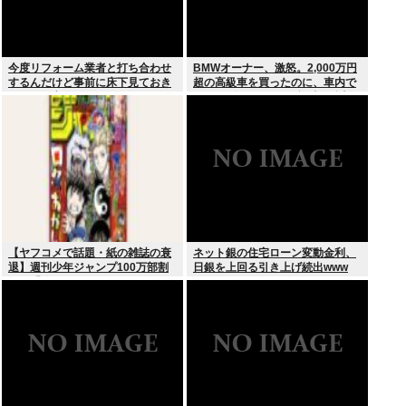
今度リフォーム業者と打ち合わせ
BMWオーナー、激怒。2,000万円
するんだけど事前に床下見ておき
超の高級車を買ったのに、車内で
たいって言われたんだけどそうい
スパイダーマンCMの視聴を強制
うものなの？
されてしまう。
【ヤフコメで話題・紙の雑誌の衰
ネット銀の住宅ローン変動金利、
退】週刊少年ジャンプ100万部割
日銀を上回る引き上げ続出www
れは「終わり」の始まりか