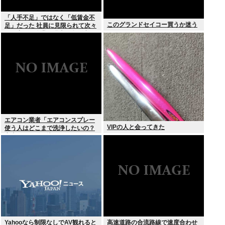
「人手不足」ではなく「低賃金不
このグランドセイコー買うか迷う
足」だった 社員に見限られて次々
と倒産する企業が過去最多 給与ア
ップが大嘘の現実
エアコン業者「エアコンスプレー
VIPの人と会ってきた
使う人はどこまで洗浄したいの？
室内に風を送り込んでるファンは
汚いままですよ」331.5万バズ
Yahooなら制限なしでAV観れると
高速道路の合流路線で速度合わせ