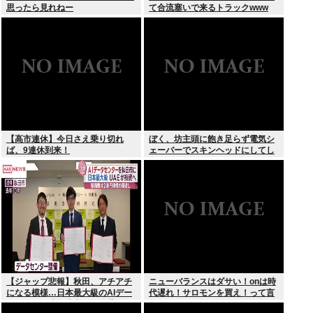
思ったら見れねー
て合流塞いで来るトラックwww
【高市連休】今日さえ乗り切れ
ぼく、坊主頭に飽き足らず電気シ
ば、9連休到来！
ェーバーでスキンヘッドにしてし
まう
【ジャップ悲報】秋田、アチアチ
ニューバランスはダサい！onは時
になる模様…日本最大級のAIデー
代遅れ！サロモンを買え！って言
タセンター建設決定！整備費は2
われたから買ったんやが