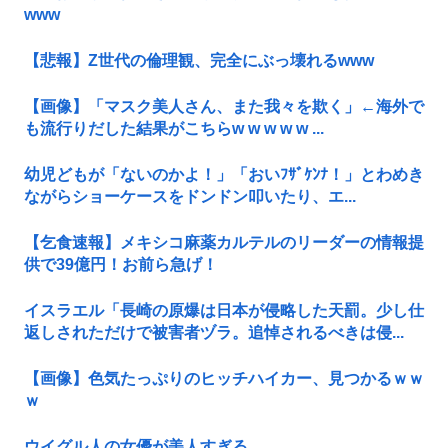
www
【悲報】Z世代の倫理観、完全にぶっ壊れるwww
【画像】「マスク美人さん、また我々を欺く」←海外で
も流行りだした結果がこちらw w w w w ...
幼児どもが「ないのかよ！」「おいﾌｻﾞｹﾝﾅ！」とわめき
ながらショーケースをドンドン叩いたり、エ...
【乞食速報】メキシコ麻薬カルテルのリーダーの情報提
供で39億円！お前ら急げ！
イスラエル「長崎の原爆は日本が侵略した天罰。少し仕
返しされただけで被害者ヅラ。追悼されるべきは侵...
【画像】色気たっぷりのヒッチハイカー、見つかるｗｗ
ｗ
ウイグル人の女優が美人すぎる