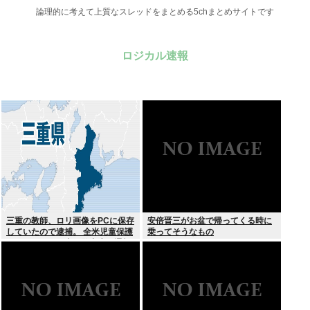
論理的に考えて上質なスレッドをまとめる5chまとめサイトです
ロジカル速報
三重の教師、ロリ画像をPCに保存
安倍晋三がお盆で帰ってくる時に
していたので逮捕。 全米児童保護
乗ってそうなもの
センターから日本の警察庁に通報
が来る。