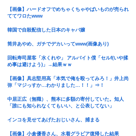
【画像】ハードオフでめちゃくちゃやばいものが売られ
ててワロたwww
韓国で自殺配信した日本のキャバ嬢
筒井あやめ、ガチでデカいってwww(画像あり)
回転寿司屋客「水くれや」 アルバイト僕「セルf(いや揉
め事は避けよう)」→結果ｗｗ
【画像】具志堅用高「本気で俺を殴ってみろ！」井上尚
弥「マジっすか…わかりました…！！」⇒！
中居正広（無職）、熊本に多額の寄付していた。知人
「誰にも知られなくてもいい、と公表してない」
インコを見せてあげたおじいさん、捕まる
【画像】小倉優香さん、水着グラビア復帰した結果