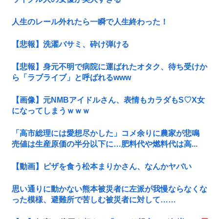
人生のレール外れたら一瞬で人生終わった！
【悲報】洗濯バサミ、砕け弾ける
【悲報】身元不明で病院に運ばれたオタク、待ち受けか
ら「ラブライブ」と呼ばれるwww
【画像】元NMBアイドルさん、表情もカラダもS♡X女
になってしまうｗｗｗ
「高市総理には愛想尽かした」コメ余りに農家が悲鳴
売値は生産原価の半分以下に…肥料代や燃料代は高...
【動画】ピザを食う松本まりかさん、なんかヤバい
思い通りに動かない熊本被災者に左派が我慢ならなくな
った模様、避難所で苦しむ被災者に対して……