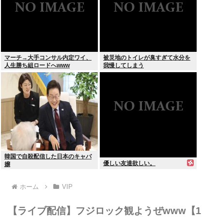
マーチ→大手コンサル内定ワイ、
被災地のトイレが臭すぎて水分を
人生勝ち組ロードへwww
我慢してしまう
韓国で自殺配信した日本のキャバ
優しい友達欲しい。
嬢
ホーム
VIP
【ライブ配信】フジロック観ようぜwww【1