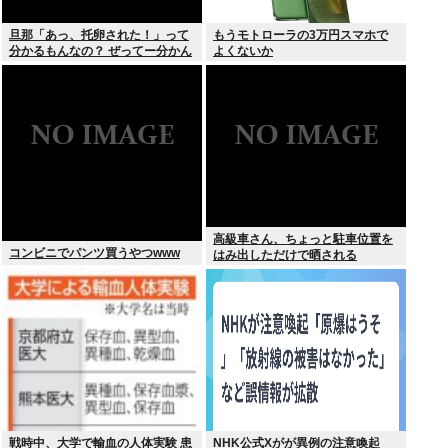
旦那「あっ、托卵された！」って
もうモトローラの3万円スマホで
分かるもんなの？ ぜってー分かん
よくないか
ないだろ。
高級車さん、ちょっと駐車位置を
コンビニでパンツ買うやつwww
はみ出しただけで晒される
wwwWwwWWw
戦時中、大学で輸血の人体実験 患
NHK公式Xがが異例の注意喚起