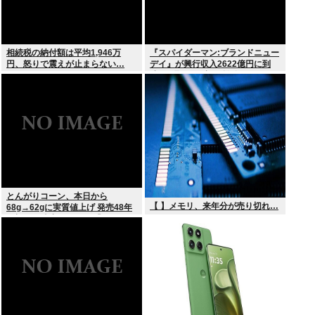
相続税の納付額は平均1,946万
『スパイダーマン:ブランドニュー
円、怒りで震えが止まらない…
デイ』が興行収入2622億円に到
達！2週目も好調に推移へ
とんがりコーン、本日から
【 】メモリ、来年分が売り切れ…
68g→62gに実質値上げ 発売48年
で初の箱縮小 メーカー「CO2も
1067トン削減できます笑」