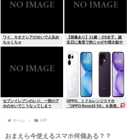
ワイ、キオクシアのせいで人生め
【画像あり】11歳・小5女子、誕
ちゃくちゃ
生日に食堂で肉じゃがや焼き鮭や
玉子焼きなど一品料理をオジサン
みたいに食べる
セブンイレブンのレジ、一部のア
OPPO、ミドルレンジスマホ
ホのせいでこうなってしまう
「OPPO Reno16 5G」を発表。4
つの5000万画素カメラを搭載し、
片手でも操作しやすい小型モデル
ホーム
VIP
に
おまえら今使えるスマホ何個ある？？