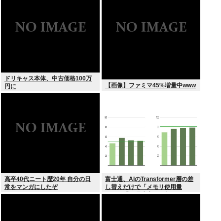
ドリキャス本体、中古価格100万
【画像】ファミマ45%増量中www
円に
高卒40代ニート歴20年 自分の日
富士通、AIのTransformer層の差
常をマンガにしたぞ
し替えだけで「メモリ使用量
1/10」「処理速度475倍」になる
魔改造を発表