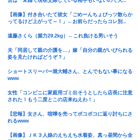
営は「未婚で現在交際している相手もいないので大...
【画像】付き合いたて彼女「ごめーんちょびっツ散らか
ってるけど上がって～！」←お前らだったらコレ別...
遠藤さくら（握力29.2kg）←これ負ける男いそう
夫「同居して親の介護を…」嫁「自分の親がいびられる
姿を見たければどうぞ？」
ショートスリーバー堀大輔さん、とんでもない事になる
www
女性「コンビニに家庭用ゴミ出そうとしたら店長に注意
された！もう二度とこの店来ねえわ！」
【悲報】女さん、喧嘩を売ってボコボコに返り討ちにさ
れるwww
【画像】ＪＫ３人娘のえちえち水着姿、真っ昼間から全