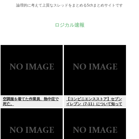
論理的に考えて上質なスレッドをまとめる5chまとめサイトです
ロジカル速報
空調服を着てた作業員、熱中症で
【コンビニエンスストア】セブン
死亡。
イレブン（7-11）について知って
いること