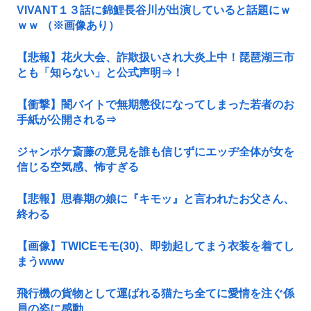
VIVANT１３話に錦鯉長谷川が出演していると話題にｗ
ｗｗ （※画像あり）
【悲報】花火大会、詐欺扱いされ大炎上中！琵琶湖三市
とも「知らない」と公式声明⇒！
【衝撃】闇バイトで無期懲役になってしまった若者のお
手紙が公開される⇒
ジャンポケ斎藤の意見を誰も信じずにエッヂ全体が女を
信じる空気感、怖すぎる
【悲報】思春期の娘に『キモッ』と言われたお父さん、
終わる
【画像】TWICEモモ(30)、即勃起してまう衣装を着てし
まうwww
飛行機の貨物として運ばれる猫たち全てに愛情を注ぐ係
員の姿に感動