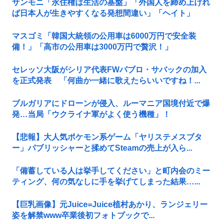
サンモニ「永住権は生活の基盤」「外国人を締め上げれ
ば日本人が生きやすくなる発想間違い」「ヘイト」
マスゴミ「韓国大統領の公用車は6000万円で安全装
備！」「高市の公用車は3000万円で贅沢！」
セレッソ大阪がシリア代表FWパブロ・サバックの加入
を正式発表 「何曲か一緒に歌えたらいいですね！...
ブルガリアにドローンが侵入、ルーマニア国境付近で爆
発…当局「ウクライナ軍がよく使う機種」！
【悲報】大人気ポケモン系ゲーム「ヤリステメスブタ
ー」パブリッシャーと揉めてSteamの売上が入ら...
「備蓄している人は挙手してください」と町内会のミー
ティング、何の気なしに手を挙げてしまった結果…...
【巨乳画像】元Juice=Juice植村あかり、ランジェリー
姿を解禁www卒業後初フォトブックで...