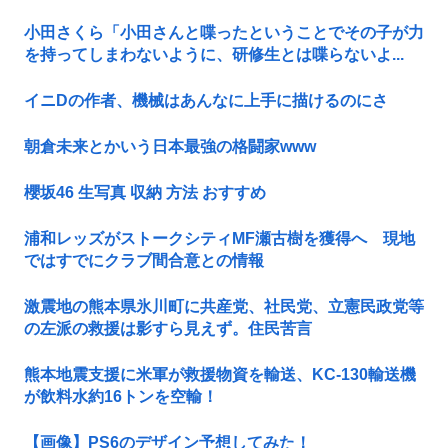
小田さくら「小田さんと喋ったということでその子が力
を持ってしまわないように、研修生とは喋らないよ...
イニDの作者、機械はあんなに上手に描けるのにさ
朝倉未来とかいう日本最強の格闘家www
櫻坂46 生写真 収納 方法 おすすめ
浦和レッズがストークシティMF瀬古樹を獲得へ 現地
ではすでにクラブ間合意との情報
激震地の熊本県氷川町に共産党、社民党、立憲民政党等
の左派の救援は影すら見えず。住民苦言
熊本地震支援に米軍が救援物資を輸送、KC-130輸送機
が飲料水約16トンを空輸！
【画像】PS6のデザイン予想してみた！