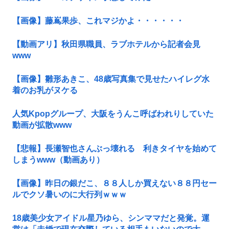
【画像】藤嶌果歩、これマジかよ・・・・・・
【動画アリ】秋田県職員、ラブホテルから記者会見
www
【画像】雛形あきこ、48歳写真集で見せたハイレグ水
着のお乳がヌケる
人気Kpopグループ、大阪をうんこ呼ばわれりしていた
動画が拡散www
【悲報】長瀬智也さんぶっ壊れる 利きタイヤを始めて
しまうwww（動画あり）
【画像】昨日の銀だこ、８８人しか買えない８８円セー
ルでクソ暑いのに大行列ｗｗｗ
18歳美少女アイドル星乃ゆら、シンママだと発覚。運