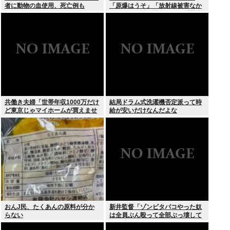
者に動物の血使用、死亡例も
「原爆はうそ」「放射線被害なか
った」SNS拡散情報めぐり「荒唐
無稽」
共働き夫婦「世帯年収1000万だけ
結局ドラム式洗濯機否定派って時
ど東京じゃマイホームが買えませ
給が安いだけなんだよな
ん 」
おんJ民、たくあんの原料が分か
新井監督「ゾンビタバコやった奴
らない
は全員ぶん殴って全部ぶっ壊して
から辞めたい」