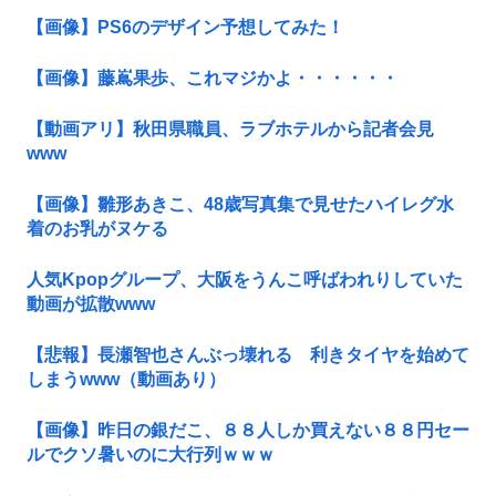
【画像】PS6のデザイン予想してみた！
【画像】藤嶌果歩、これマジかよ・・・・・・
【動画アリ】秋田県職員、ラブホテルから記者会見
www
【画像】雛形あきこ、48歳写真集で見せたハイレグ水
着のお乳がヌケる
人気Kpopグループ、大阪をうんこ呼ばわれりしていた
動画が拡散www
【悲報】長瀬智也さんぶっ壊れる 利きタイヤを始めて
しまうwww（動画あり）
【画像】昨日の銀だこ、８８人しか買えない８８円セー
ルでクソ暑いのに大行列ｗｗｗ