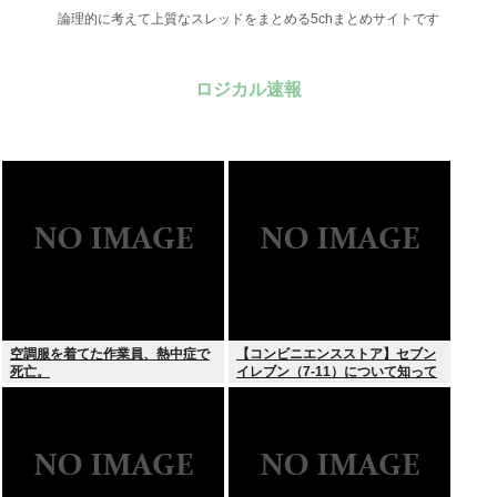
論理的に考えて上質なスレッドをまとめる5chまとめサイトです
ロジカル速報
空調服を着てた作業員、熱中症で
【コンビニエンスストア】セブン
死亡。
イレブン（7-11）について知って
いること