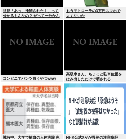
旦那「あっ、托卵された！」って
もうモトローラの3万円スマホで
分かるもんなの？ ぜってー分かん
よくないか
ないだろ。
高級車さん、ちょっと駐車位置を
コンビニでパンツ買うやつwww
はみ出しただけで晒される
wwwWwwWWw
戦時中、大学で輸血の人体実験 患
NHK公式Xがが異例の注意喚起