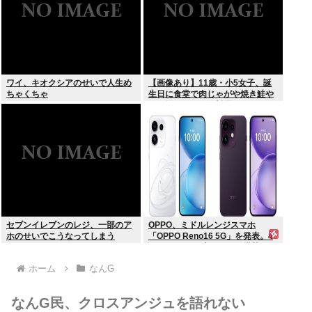
ワイ、キオクシアのせいで人生め
【画像あり】11歳・小5女子、誕
ちゃくちゃ
生日に食堂で肉じゃがや焼き鮭や
玉子焼きなど一品料理をオジサン
みたいに食べる
セブンイレブンのレジ、一部のア
OPPO、ミドルレンジスマホ
ホのせいでこうなってしまう
「OPPO Reno16 5G」を発表。4
つの5000万画素カメラを搭載し、
片手でも操作しやすい小型モデル
ホーム
なんG
に
なんG民、クロスアンジュを語れない