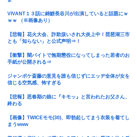
VIVANT１３話に錦鯉長谷川が出演していると話題にｗ
ｗｗ （※画像あり）
【悲報】花火大会、詐欺扱いされ大炎上中！琵琶湖三市
とも「知らない」と公式声明⇒！
【衝撃】闇バイトで無期懲役になってしまった若者のお
手紙が公開される⇒
ジャンポケ斎藤の意見を誰も信じずにエッヂ全体が女を
信じる空気感、怖すぎる
【悲報】思春期の娘に『キモッ』と言われたお父さん、
終わる
【画像】TWICEモモ(30)、即勃起してまう衣装を着てし
まうwww