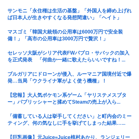
サンモニ「永住権は生活の基盤」「外国人を締め上げれ
ば日本人が生きやすくなる発想間違い」「ヘイト」
マスゴミ「韓国大統領の公用車は6000万円で安全装
備！」「高市の公用車は3000万円で贅沢！」
セレッソ大阪がシリア代表FWパブロ・サバックの加入
を正式発表 「何曲か一緒に歌えたらいいですね！...
ブルガリアにドローンが侵入、ルーマニア国境付近で爆
発…当局「ウクライナ軍がよく使う機種」！
【悲報】大人気ポケモン系ゲーム「ヤリステメスブタ
ー」パブリッシャーと揉めてSteamの売上が入ら...
「備蓄している人は挙手してください」と町内会のミー
ティング、何の気なしに手を挙げてしまった結果…...
【巨乳画像】元Juice=Juice植村あかり、ランジェリー