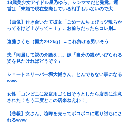
18歳美少女アイドル星乃ゆら、シンママだと発覚。運
営は「未婚で現在交際している相手もいないので大...
【画像】付き合いたて彼女「ごめーんちょびっツ散らか
ってるけど上がって～！」←お前らだったらコレ別...
遠藤さくら（握力29.2kg）←これ負ける男いそう
夫「同居して親の介護を…」嫁「自分の親がいびられる
姿を見たければどうぞ？」
ショートスリーバー堀大輔さん、とんでもない事になる
www
女性「コンビニに家庭用ゴミ出そうとしたら店長に注意
された！もう二度とこの店来ねえわ！」
【悲報】女さん、喧嘩を売ってボコボコに返り討ちにさ
れるwww