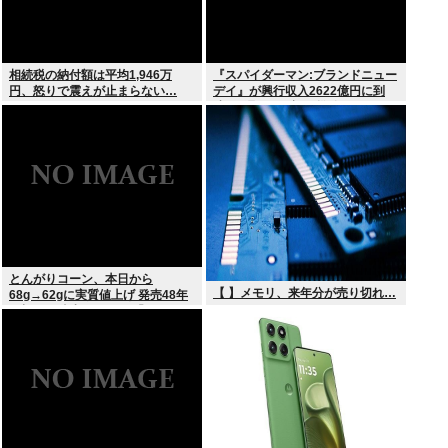
相続税の納付額は平均1,946万
『スパイダーマン:ブランドニュー
円、怒りで震えが止まらない…
デイ』が興行収入2622億円に到
達！2週目も好調に推移へ
とんがりコーン、本日から
【 】メモリ、来年分が売り切れ…
68g→62gに実質値上げ 発売48年
で初の箱縮小 メーカー「CO2も
1067トン削減できます笑」