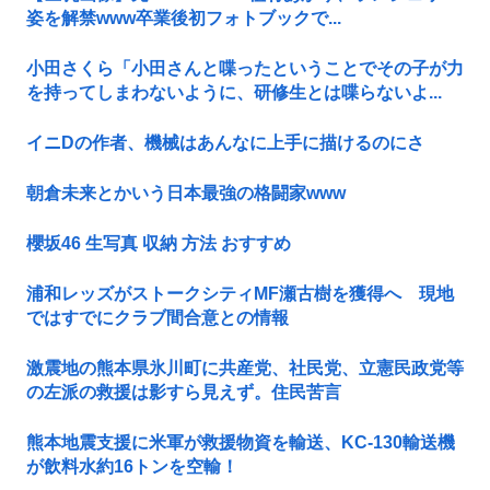
姿を解禁www卒業後初フォトブックで...
小田さくら「小田さんと喋ったということでその子が力
を持ってしまわないように、研修生とは喋らないよ...
イニDの作者、機械はあんなに上手に描けるのにさ
朝倉未来とかいう日本最強の格闘家www
櫻坂46 生写真 収納 方法 おすすめ
浦和レッズがストークシティMF瀬古樹を獲得へ 現地
ではすでにクラブ間合意との情報
激震地の熊本県氷川町に共産党、社民党、立憲民政党等
の左派の救援は影すら見えず。住民苦言
熊本地震支援に米軍が救援物資を輸送、KC-130輸送機
が飲料水約16トンを空輸！