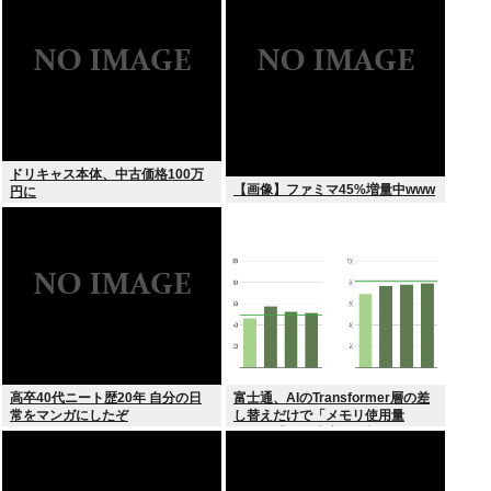
ドリキャス本体、中古価格100万
【画像】ファミマ45%増量中www
円に
高卒40代ニート歴20年 自分の日
富士通、AIのTransformer層の差
常をマンガにしたぞ
し替えだけで「メモリ使用量
1/10」「処理速度475倍」になる
魔改造を発表