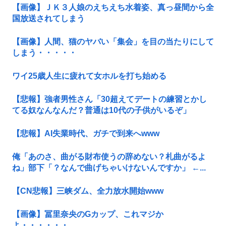
【画像】ＪＫ３人娘のえちえち水着姿、真っ昼間から全
国放送されてしまう
【画像】人間、猫のヤバい「集会」を目の当たりにして
しまう・・・・・
ワイ25歳人生に疲れて女ホルを打ち始める
【悲報】強者男性さん「30超えてデートの練習とかし
てる奴なんなんだ？普通は10代の子供がいるぞ」
【悲報】AI失業時代、ガチで到来へwww
俺「あのさ、曲がる財布使うの辞めない？札曲がるよ
ね」部下「？なんで曲げちゃいけないんですか」 ←...
【CN悲報】三峡ダム、全力放水開始www
【画像】冨里奈央のGカップ、これマジか
よ・・・・・・