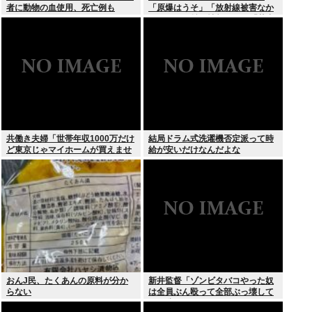
者に動物の血使用、死亡例も
「原爆はうそ」「放射線被害なか
った」SNS拡散情報めぐり「荒唐
無稽」
共働き夫婦「世帯年収1000万だけ
結局ドラム式洗濯機否定派って時
ど東京じゃマイホームが買えませ
給が安いだけなんだよな
ん 」
おんJ民、たくあんの原料が分か
新井監督「ゾンビタバコやった奴
らない
は全員ぶん殴って全部ぶっ壊して
から辞めたい」