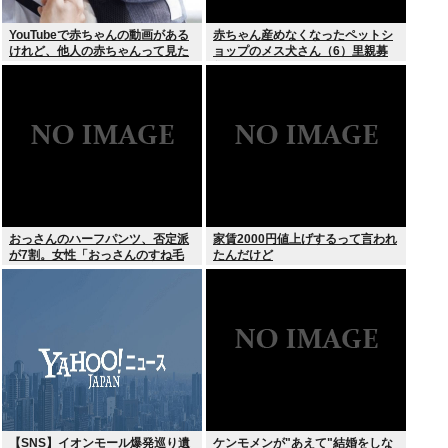
YouTubeで赤ちゃんの動画がある
赤ちゃん産めなくなったペットシ
けれど、他人の赤ちゃんって見た
ョップのメス犬さん（6）里親募
いのか？
集されてしまうwww
おっさんのハーフパンツ、否定派
家賃2000円値上げするって言われ
が7割。女性「おっさんのすね毛
たんだけど
なんて見たくないじゃないですか
w」
【SNS】イオンモール爆発巡り遺
ケンモメンが"あえて"結婚をしな