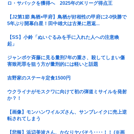
ロ・サバックを獲得へ 2025年のKリーグ得点王
【J2第1節 鳥栖×甲府】鳥栖が好相性の甲府に2-0快勝で
5年ぶり開幕白星！田中雄大は古巣に恩返...
【SS】小鈴「ぬいぐるみを手に入れた人への注意喚
起」
ジャンポケ斉藤に見る量刑7年の重さ、殺してしまい傷
害致死罪を狙う方が量刑的には軽いと話題
吉野家のステーキ定食1500円
ウクライナがモスクワに向けて初の弾道ミサイルを発射
か？！
【画像】モンハンワイルズさん、サンブレイクに売上逆
転されてしまう
【悲報】浜辺美波さん、かなりヤバそう････！！ (※画