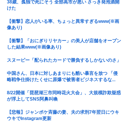
38歳、孤独で死にそう 全部高市が悪い さっき発泡酒開
けた
【衝撃】恋人がいる率、ちょっと異常すぎるwww(※画
像あり)
【衝撃】「おにぎりリヤカー」の美人が店舗をオープン
した結果www(※画像あり)
スヌーピー「配られたカードで勝負するしかないのさ」
中国さん、日本に対しあまりにも酷い暴言を放つ 「侵
略戦争仕掛けたくせに原爆で被害者ビジネスするな...
8/22開催「琵琶湖三市同時花火大会」、大規模詐欺疑惑
が浮上してSNS阿鼻叫喚
【悲報】ジャンポケ斉藤の妻、夫の求刑7年翌日にウキ
ウキでInstagram更新