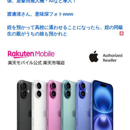
張、迎撃用無人機・AIなど導入！
渡邊渚さん、意味深フォトwww
姪を預かって高校に通わせることになったら、姪の同級
生の親がうちの娘も預かれと