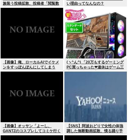
族装う投稿拡散、投稿者「閲覧数
い理由ってなんなの？
稼ぎや承認欲求止まらなくなっ
た」
【画像】俺、ローカルAIでイケメ
(ヽ^ん^) 「20万もするゲーミング
ンをすっぽんぽんにしてしまう
PC買っちゃった❤連休はゲーム三
www
昧だ」一週間後「お届け物でー
す」（ヽ´ん`）「そう…」
【画像】オッサン「よーし、
【SNS】阿波おどりで女性の体強
GANTZのコスプレしてコミケ行く
調した無断動画拡散、憤る踊り手
かー」
「悲しいし気持ち悪い」…警察へ