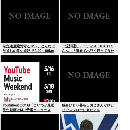
の相談も検討
法定速度絶対守るマン、どんなに
一流顔隠しアーティストtuki.(17)
見通しの良い道路でも40～60km
さん、「家族でハワイ行ってきた
以上出さない
w」 自己顕示欲がどんどん抑えら
れなくなる
YoutubeのカスAI「こいつが最近
独身ひとり暮らしおじさんがひと
見た動画はM-1予選とニュース
りでスシローに来たよ☺
か…」