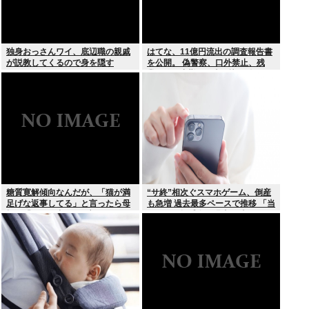
独身おっさんワイ、底辺職の親戚
はてな、11億円流出の調査報告書
が説教してくるので身を隠す
を公開。 偽警察、口外禁止、残
業・休日出勤200時間越、孤
立…。やばすぎて草はえる
糖質寛解傾向なんだが、「猫が満
“サ終”相次ぐスマホゲーム、倒産
足げな返事してる」と言ったら母
も急増 過去最多ペースで推移 「当
親に「お気の毒w」と言われた
たれば一攫千金」過去の時代に