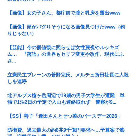
【画像】女の子さん、都庁前で膣と乳房を露出www
【画像】頭がバグりそうになる画像見つけたwww（釣
りじゃない）
【芸能】今の価値観に照らせば女性蔑視やルッキズ
ム… 『落語』の世界もセリフ変更や改作、現代にふ
さ...
立憲民主ブレーンの菅野完氏、メルチュ折田社長に人殺
しを連呼
北アルプス槍ヶ岳周辺で19歳の男子大学生が遭難 単
独で1泊2日の予定で入山も連絡取れず 警察が9...
【SS】善子「逢田さんとせつ菜のバースデー2026」
防衛費、過去最大の約8兆9千億円要求へ…予算案で膨