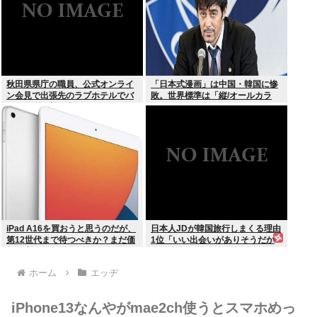
秋田県県庁の職員、公式オンライ
「日本式漫画」は中国・韓国に惨
ン会見で出張先のラブホテルでバ
敗。世界標準は「縦/オールカラ
スローブを着て喫煙しながら登場
ー」の”ウェブトゥーン”に
www
iPad A16を買おうと思うのだが、
日本人JDが韓国旅行しまくる理由
第12世代まで待つべきか？まだ価
1位「いい出会いがありそうだか
格が上がっていくようなら、いま
ら」
買っときたいが…
ホーム
エッヂ
iPhone13なんやがmae2ch使うとスマホめっ