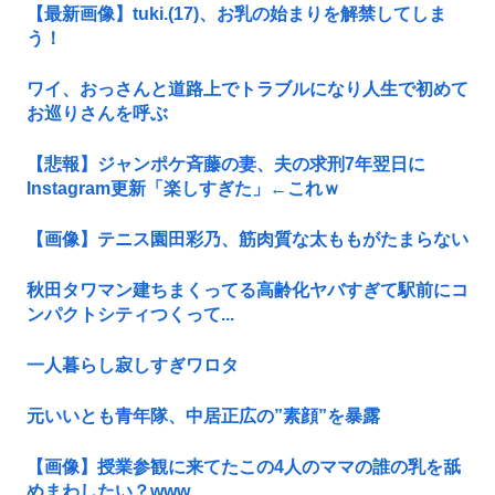
【最新画像】tuki.(17)、お乳の始まりを解禁してしま
う！
ワイ、おっさんと道路上でトラブルになり人生で初めて
お巡りさんを呼ぶ
【悲報】ジャンポケ斉藤の妻、夫の求刑7年翌日に
Instagram更新「楽しすぎた」←これｗ
【画像】テニス園田彩乃、筋肉質な太ももがたまらない
秋田タワマン建ちまくってる高齢化ヤバすぎて駅前にコ
ンパクトシティつくって...
一人暮らし寂しすぎワロタ
元いいとも青年隊、中居正広の”素顔”を暴露
【画像】授業参観に来てたこの4人のママの誰の乳を舐
めまわしたい？www