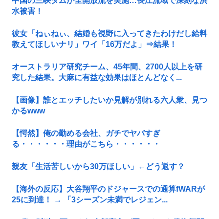
中国の三峡ダムが全開放流を実施…長江流域で深刻な洪
水被害！
彼女「ねぃねぃ、結婚も視野に入ってきたわけだし給料
教えてほしいナリ」ワイ「16万だよ」⇒結果！
オーストラリア研究チーム、45年間、2700人以上を研
究した結果。大麻に有益な効果はほとんどなく...
【画像】誰とエッチしたいか見解が別れる六人衆、見つ
かるwww
【愕然】俺の勤める会社、ガチでヤバすぎ
る・・・・・・理由がこちら・・・・・・
親友「生活苦しいから30万ほしい」←どう返す？
【海外の反応】大谷翔平のドジャースでの通算fWARが
25に到達！ → 「3シーズン未満でレジェン...