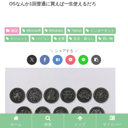
OSなんか1回普通に買えば一生使えるだろ
嫌儲
Microsoft
Windows
Yahoo
インターネット
ガジェット
パソコン
企業
生活・暮らし
買い物
シェアする
ホーム
検索
トップ
サイドバー