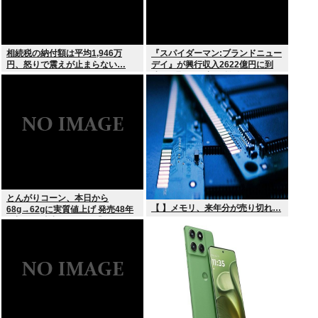
相続税の納付額は平均1,946万
『スパイダーマン:ブランドニュー
円、怒りで震えが止まらない…
デイ』が興行収入2622億円に到
達！2週目も好調に推移へ
とんがりコーン、本日から
【 】メモリ、来年分が売り切れ…
68g→62gに実質値上げ 発売48年
で初の箱縮小 メーカー「CO2も
1067トン削減できます笑」