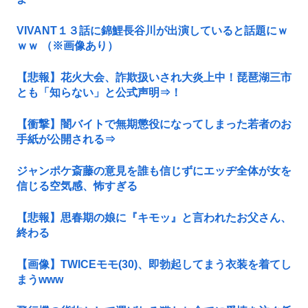
VIVANT１３話に錦鯉長谷川が出演していると話題にｗ
ｗｗ （※画像あり）
【悲報】花火大会、詐欺扱いされ大炎上中！琵琶湖三市
とも「知らない」と公式声明⇒！
【衝撃】闇バイトで無期懲役になってしまった若者のお
手紙が公開される⇒
ジャンポケ斎藤の意見を誰も信じずにエッヂ全体が女を
信じる空気感、怖すぎる
【悲報】思春期の娘に『キモッ』と言われたお父さん、
終わる
【画像】TWICEモモ(30)、即勃起してまう衣装を着てし
まうwww