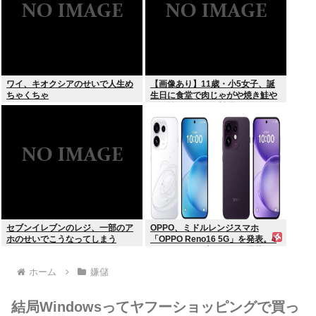
ワイ、キオクシアのせいで人生め
【画像あり】11歳・小5女子、誕
ちゃくちゃ
生日に食堂で肉じゃがや焼き鮭や
玉子焼きなど一品料理をオジサン
みたいに食べる
セブンイレブンのレジ、一部のア
OPPO、ミドルレンジスマホ
ホのせいでこうなってしまう
「OPPO Reno16 5G」を発表。4
つの5000万画素カメラを搭載し、
片手でも操作しやすい小型モデル
ホーム
嫌儲
に
結局Windowsってヤフーショッピングで買っ