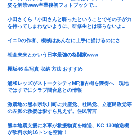
姿を解禁www卒業後初フォトブックで...
小田さくら「小田さんと喋ったということでその子が力
を持ってしまわないように、研修生とは喋らないよ...
イニDの作者、機械はあんなに上手に描けるのにさ
朝倉未来とかいう日本最強の格闘家www
櫻坂46 生写真 収納 方法 おすすめ
浦和レッズがストークシティMF瀬古樹を獲得へ 現地
ではすでにクラブ間合意との情報
激震地の熊本県氷川町に共産党、社民党、立憲民政党等
の左派の救援は影すら見えず。住民苦言
熊本地震支援に米軍が救援物資を輸送、KC-130輸送機
が飲料水約16トンを空輸！