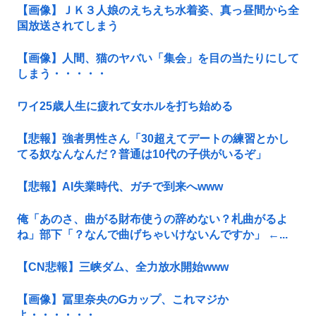
【画像】ＪＫ３人娘のえちえち水着姿、真っ昼間から全
国放送されてしまう
【画像】人間、猫のヤバい「集会」を目の当たりにして
しまう・・・・・
ワイ25歳人生に疲れて女ホルを打ち始める
【悲報】強者男性さん「30超えてデートの練習とかし
てる奴なんなんだ？普通は10代の子供がいるぞ」
【悲報】AI失業時代、ガチで到来へwww
俺「あのさ、曲がる財布使うの辞めない？札曲がるよ
ね」部下「？なんで曲げちゃいけないんですか」 ←...
【CN悲報】三峡ダム、全力放水開始www
【画像】冨里奈央のGカップ、これマジか
よ・・・・・・