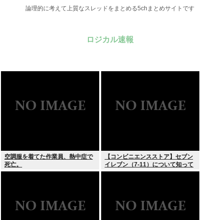
論理的に考えて上質なスレッドをまとめる5chまとめサイトです
ロジカル速報
空調服を着てた作業員、熱中症で
【コンビニエンスストア】セブン
死亡。
イレブン（7-11）について知って
いること