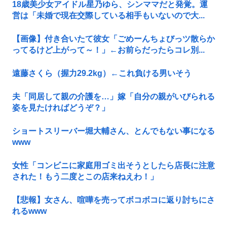
18歳美少女アイドル星乃ゆら、シンママだと発覚。運
営は「未婚で現在交際している相手もいないので大...
【画像】付き合いたて彼女「ごめーんちょびっツ散らか
ってるけど上がって～！」←お前らだったらコレ別...
遠藤さくら（握力29.2kg）←これ負ける男いそう
夫「同居して親の介護を…」嫁「自分の親がいびられる
姿を見たければどうぞ？」
ショートスリーバー堀大輔さん、とんでもない事になる
www
女性「コンビニに家庭用ゴミ出そうとしたら店長に注意
された！もう二度とこの店来ねえわ！」
【悲報】女さん、喧嘩を売ってボコボコに返り討ちにさ
れるwww