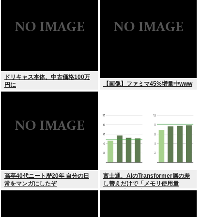
ドリキャス本体、中古価格100万
【画像】ファミマ45%増量中www
円に
高卒40代ニート歴20年 自分の日
富士通、AIのTransformer層の差
常をマンガにしたぞ
し替えだけで「メモリ使用量
1/10」「処理速度475倍」になる
魔改造を発表