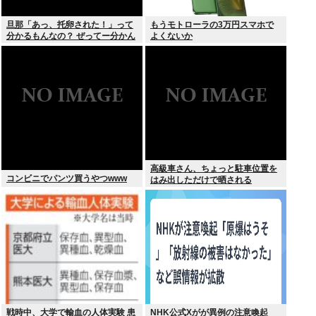
旦那「あっ、托卵された！」って
もうモトローラの3万円スマホで
分かるもんなの？ ぜってー分かん
よくないか
ないだろ。
高級車さん、ちょっと駐車位置を
コンビニでパンツ買うやつwww
はみ出しただけで晒される
wwwWwwWWw
戦時中、大学で輸血の人体実験 患
NHK公式Xがが異例の注意喚起