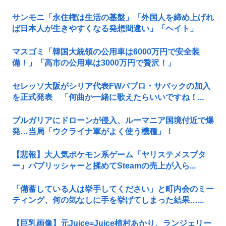
サンモニ「永住権は生活の基盤」「外国人を締め上げれ
ば日本人が生きやすくなる発想間違い」「ヘイト」
マスゴミ「韓国大統領の公用車は6000万円で安全装
備！」「高市の公用車は3000万円で贅沢！」
セレッソ大阪がシリア代表FWパブロ・サバックの加入
を正式発表 「何曲か一緒に歌えたらいいですね！...
ブルガリアにドローンが侵入、ルーマニア国境付近で爆
発…当局「ウクライナ軍がよく使う機種」！
【悲報】大人気ポケモン系ゲーム「ヤリステメスブタ
ー」パブリッシャーと揉めてSteamの売上が入ら...
「備蓄している人は挙手してください」と町内会のミー
ティング、何の気なしに手を挙げてしまった結果…...
【巨乳画像】元Juice=Juice植村あかり、ランジェリー