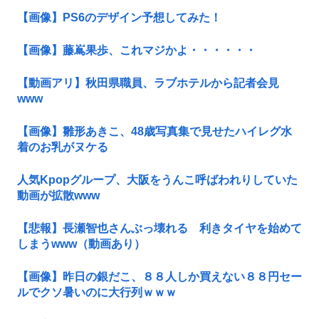
【画像】PS6のデザイン予想してみた！
【画像】藤嶌果歩、これマジかよ・・・・・・
【動画アリ】秋田県職員、ラブホテルから記者会見
www
【画像】雛形あきこ、48歳写真集で見せたハイレグ水
着のお乳がヌケる
人気Kpopグループ、大阪をうんこ呼ばわれりしていた
動画が拡散www
【悲報】長瀬智也さんぶっ壊れる 利きタイヤを始めて
しまうwww（動画あり）
【画像】昨日の銀だこ、８８人しか買えない８８円セー
ルでクソ暑いのに大行列ｗｗｗ