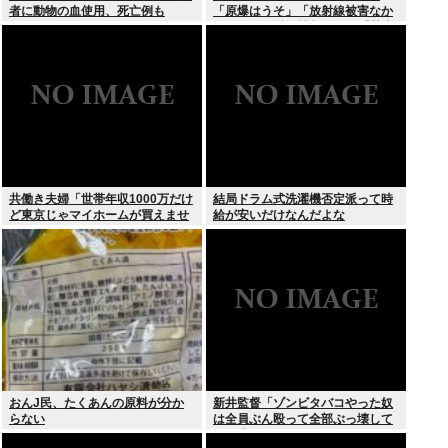
者に動物の血使用、死亡例も
「原爆はうそ」「放射線被害なか
った」SNS拡散情報めぐり「荒唐
無稽」
共働き夫婦「世帯年収1000万だけ
結局ドラム式洗濯機否定派って時
ど東京じゃマイホームが買えませ
給が安いだけなんだよな
ん 」
おんJ民、たくあんの原料が分か
新井監督「ゾンビタバコやった奴
らない
は全員ぶん殴って全部ぶっ壊して
から辞めたい」