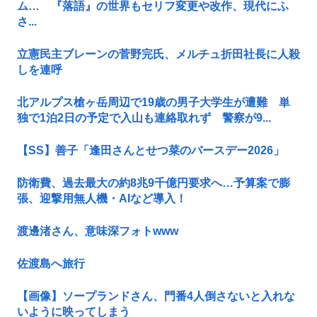
ム… 『落語』の世界もセリフ変更や改作、現代にふ
さ...
立憲民主ブレーンの菅野完氏、メルチュ折田社長に人殺
しを連呼
北アルプス槍ヶ岳周辺で19歳の男子大学生が遭難 単
独で1泊2日の予定で入山も連絡取れず 警察が9...
【SS】善子「逢田さんとせつ菜のバースデー2026」
防衛費、過去最大の約8兆9千億円要求へ…予算案で膨
張、迎撃用無人機・AIなど導入！
渡邊渚さん、意味深フォトwww
佐渡島へ旅行
【画像】ソープランドさん、門番4人倒さないと入れな
いように映ってしまう