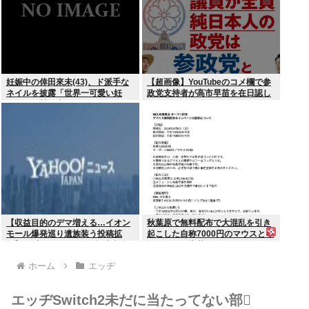
妊娠中の倖田來未(43)、ド派手な
【超画像】YouTubeのコメ欄で参
ネイルを披露「世界一可愛い妊
政党支持者が高市早苗を在日認し
婦」と称賛の声
てしまうwww
【収益目的のデマ増える…イオン
秋葉原で無料配布で大混乱を引き
モール爆発巡り遺族装う投稿拡
起こした自称7000円のマウスとキ
散】X（旧ツイッター）投稿者
ーボード、中華サイトで1500円で
「閲覧数稼ぎや承認欲求止まらな
売られるゴミだったwww
ホーム
エッヂ
くなった」
エッヂSwitch2未だに当たってない部🫩