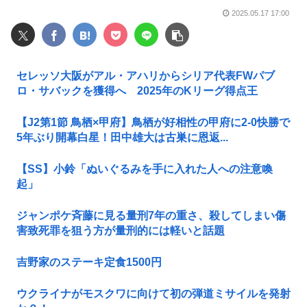
2025.05.17 17:00
セレッソ大阪がアル・アハリからシリア代表FWパブ
ロ・サバックを獲得へ 2025年のKリーグ得点王
【J2第1節 鳥栖×甲府】鳥栖が好相性の甲府に2-0快勝で
5年ぶり開幕白星！田中雄大は古巣に恩返...
【SS】小鈴「ぬいぐるみを手に入れた人への注意喚
起」
ジャンポケ斉藤に見る量刑7年の重さ、殺してしまい傷
害致死罪を狙う方が量刑的には軽いと話題
吉野家のステーキ定食1500円
ウクライナがモスクワに向けて初の弾道ミサイルを発射