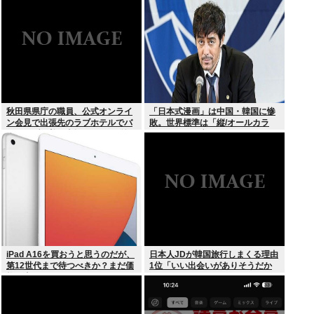
秋田県県庁の職員、公式オンライ
「日本式漫画」は中国・韓国に惨
ン会見で出張先のラブホテルでバ
敗。世界標準は「縦/オールカラ
スローブを着て喫煙しながら登場
ー」の”ウェブトゥーン”に
www
iPad A16を買おうと思うのだが、
日本人JDが韓国旅行しまくる理由
第12世代まで待つべきか？まだ価
1位「いい出会いがありそうだか
格が上がっていくようなら、いま
ら」
買っときたいが…