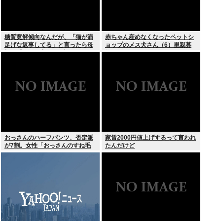
糖質寛解傾向なんだが、「猫が満
赤ちゃん産めなくなったペットシ
足げな返事してる」と言ったら母
ョップのメス犬さん（6）里親募
親に「お気の毒w」と言われた
集されてしまうwww
おっさんのハーフパンツ、否定派
家賃2000円値上げするって言われ
が7割。女性「おっさんのすね毛
たんだけど
なんて見たくないじゃないですか
w」