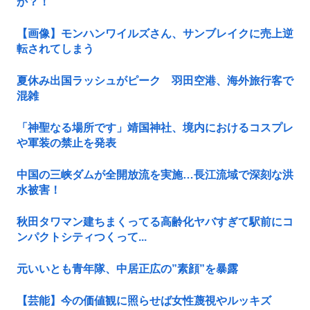
か？！
【画像】モンハンワイルズさん、サンブレイクに売上逆
転されてしまう
夏休み出国ラッシュがピーク 羽田空港、海外旅行客で
混雑
「神聖なる場所です」靖国神社、境内におけるコスプレ
や軍装の禁止を発表
中国の三峡ダムが全開放流を実施…長江流域で深刻な洪
水被害！
秋田タワマン建ちまくってる高齢化ヤバすぎて駅前にコ
ンパクトシティつくって...
元いいとも青年隊、中居正広の”素顔”を暴露
【芸能】今の価値観に照らせば女性蔑視やルッキズ