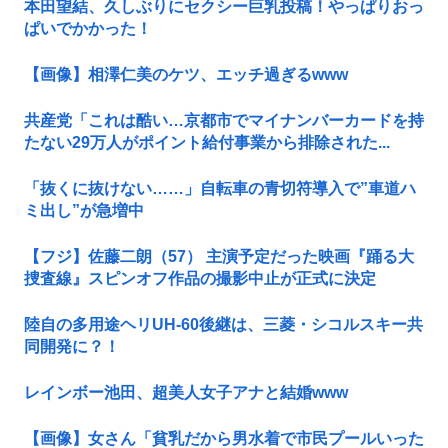
本田望結、久しぶりにセクシー巨乳投稿！やっぱりおっ
ぱいでかかった！
【画像】相澤仁美のケツ、エッチ過ぎるwww
共産党「これは酷い…京都市でマイナンバーカードを持
たない29万人がポイント給付事業から排除された...
「抜くに抜けない……」自転車の青切符導入で”車道ハ
ミ出し”が急増中
【フジ】佐藤二朗（57） 主演予定だった映画『踊る大
捜査線』スピンオフ作品の撮影中止が正式に決定
陸自の多用途ヘリUH-60後継は、三菱・シコルスキー共
同開発に？！
レインボー池田、超美人女子アナと結婚www
【画像】女さん「貧乳だから男水着で市民プールいった