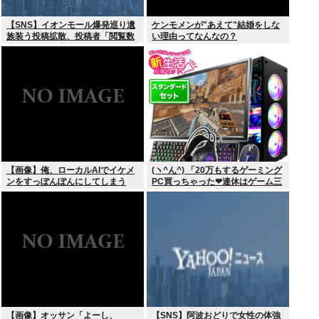
【SNS】イオンモール爆発巡り遺
ケンモメンが"あえて"結婚をしな
族装う投稿拡散、投稿者「閲覧数
い理由ってなんなの？
稼ぎや承認欲求止まらなくなっ
た」
【画像】俺、ローカルAIでイケメ
(ヽ^ん^) 「20万もするゲーミング
ンをすっぽんぽんにしてしまう
PC買っちゃった❤連休はゲーム三
www
昧だ」一週間後「お届け物でー
す」（ヽ´ん`）「そう…」
【画像】オッサン「よーし、
【SNS】阿波おどりで女性の体強