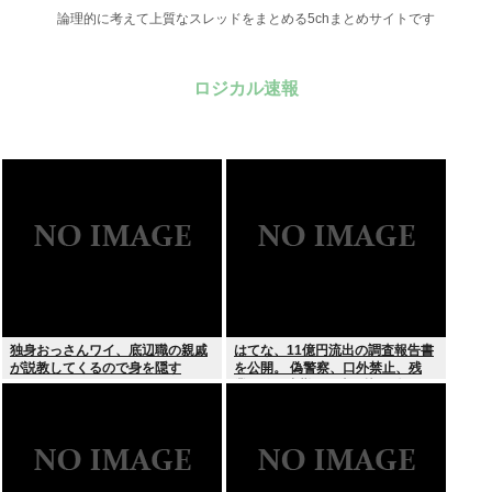
論理的に考えて上質なスレッドをまとめる5chまとめサイトです
ロジカル速報
独身おっさんワイ、底辺職の親戚
はてな、11億円流出の調査報告書
が説教してくるので身を隠す
を公開。 偽警察、口外禁止、残
業・休日出勤200時間越、孤
立…。やばすぎて草はえる