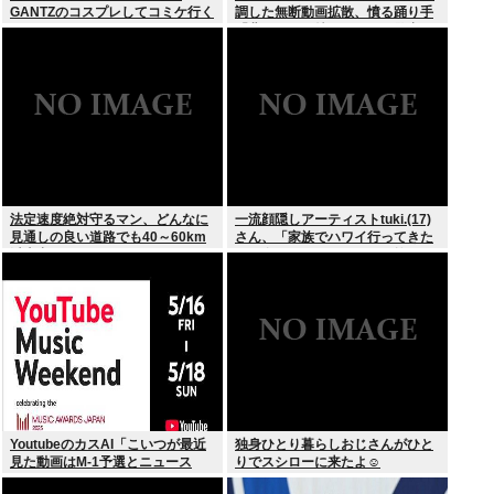
GANTZのコスプレしてコミケ行く
調した無断動画拡散、憤る踊り手
かー」
「悲しいし気持ち悪い」…警察へ
の相談も検討
法定速度絶対守るマン、どんなに
一流顔隠しアーティストtuki.(17)
見通しの良い道路でも40～60km
さん、「家族でハワイ行ってきた
以上出さない
w」 自己顕示欲がどんどん抑えら
れなくなる
YoutubeのカスAI「こいつが最近
独身ひとり暮らしおじさんがひと
見た動画はM-1予選とニュース
りでスシローに来たよ☺
か…」