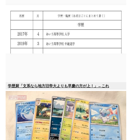
学歴厨「文系なら地方旧帝大よりも早慶の方が上！」←これ