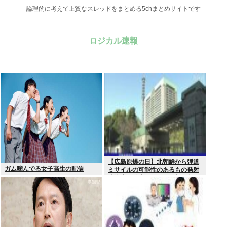
論理的に考えて上質なスレッドをまとめる5chまとめサイトです
ロジカル速報
【広島原爆の日】北朝鮮から弾道
ガム噛んでる女子高生の配信
ミサイルの可能性のあるもの発射
防衛省が発表8月6日 17時12分配
信