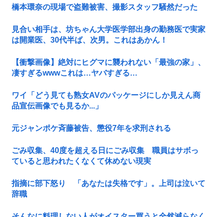
橋本環奈の現場で盗難被害、撮影スタッフ騒然だった
見合い相手は、坊ちゃん大学医学部出身の勤務医で実家
は開業医、30代半ば、次男。これはあかん！
【衝撃画像】絶対にヒグマに襲われない「最強の家」、
凄すぎるwwwこれは…ヤバすぎる…
ワイ「どう見ても熟女AVのパッケージにしか見えん商
品宣伝画像でも見るか...」
元ジャンポケ斉藤被告、懲役7年を求刑される
ごみ収集、40度を超える日にごみ収集 職員はサボっ
ていると思われたくなくて休めない現実
指摘に部下怒り 「あなたは失格です」。上司は泣いて
辞職
そんなに料理しない人がオイスター買うと全然減らなく