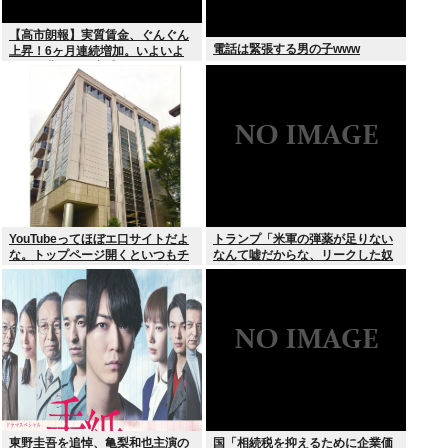
【高市朗報】実質賃金、ぐんぐん
電話は緊張する男の子www
上昇！6ヶ月連続増加。いよいよ
国民も豊かさを実感か？インフレ
加速しなければ
YouTubeってほぼエ口サイトだよ
トランプ「米軍の弾薬が足りない
な。トップページ開くといつもチ
なんて嘘だからな、リークした奴
アダンスとかローアングルで撮影
は懲役刑だ！」
した街撮り動画ばっか出てくるじ
ゃん
東野圭吾を追悼、亀梨和也主演の
国「相続税を抑えるために企業価