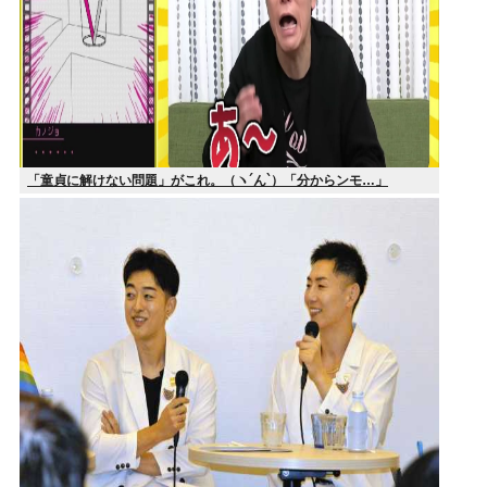
「童貞に解けない問題」がこれ。（ヽ´ん`）「分からンモ…」