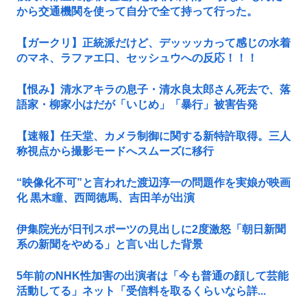
から交通機関を使って自分で全て持って行った。
【ガークリ】正統派だけど、デッッッカって感じの水着
のマネ、ラファエ口、セッシュウへの反応！！！
【恨み】清水アキラの息子・清水良太郎さん死去で、落
語家・柳家小はだが「いじめ」「暴行」被害告発
【速報】任天堂、カメラ制御に関する新特許取得。三人
称視点から撮影モードへスムーズに移行
“映像化不可”と言われた渡辺淳一の問題作を実娘が映画
化 黒木瞳、西岡徳馬、吉田羊が出演
伊集院光が日刊スポーツの見出しに2度激怒「朝日新聞
系の新聞をやめる」と言い出した背景
5年前のNHK性加害の出演者は「今も普通の顔して芸能
活動してる」ネット「受信料を取るくらいなら詳...