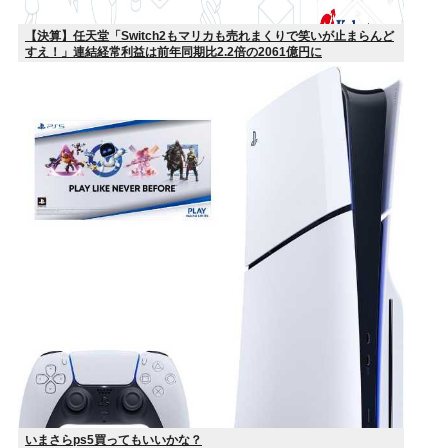
【決算】任天堂「Switch2もマリカも売れまくりで笑いが止まらんど
すえ！」連結経常利益は前年同期比2.2倍の2061億円に
いまさらps5買ってもいいかな？