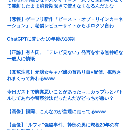
て開封したまま消費期限きて使えなくなるんだよな
【悲報】ゲーフリ新作「ビースト・オブ・リインカーネ
ーション」、老舗レビューサイトからボロクソ言わ...
ChatGPTに聞いた10年後の18期
【正論】有吉氏、「テレビ見ない」発言をする無神経な
一般人に憤慨
【閲覧注意】元臆女キャバ嬢の首吊り自●配信、拡散さ
れまくって終わるwww
今日ガストで胸糞悪いことがあった→…カップルとバト
ルしてあわや警察沙汰だったんだがどっちが悪い？
【画像】福岡、こんなのが普通に走ってるwww
【画像】“ルフィ”強盗事件、幹部の男に懲役20年の有