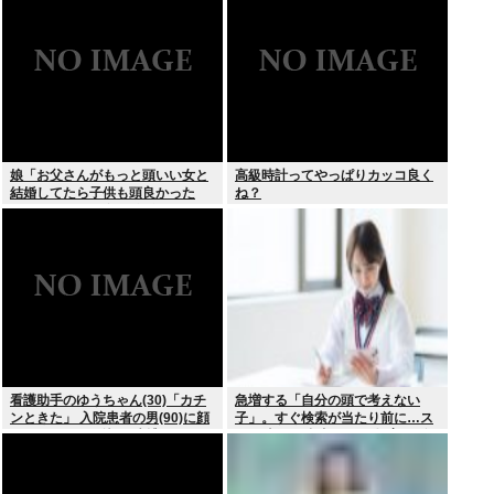
ちらか」父の答え「50%引きの
肉」
娘「お父さんがもっと頭いい女と
高級時計ってやっぱりカッコ良く
結婚してたら子供も頭良かった
ね？
よ。頭悪いクソ女と結婚してごめ
んなさいって謝れよ」どう返せば
いい？
看護助手のゆうちゃん(30)「カチ
急増する「自分の頭で考えない
ンときた」 入院患者の男(90)に顔
子」。すぐ検索が当たり前に…ス
面パンチを叩き込む 逮捕
マホ時代の”親切すぎる教育”が奪
った力