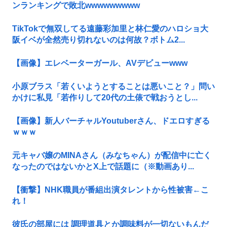
ンランキングで敗北wwwwwwwww
TikTokで無双してる遠藤彩加里と林仁愛のハロショ大
阪イベが全然売り切れないのは何故？ボトム2...
【画像】エレベーターガール、AVデビューwww
小原ブラス「若くいようとすることは悪いこと？」問い
かけに私見「若作りして20代の土俵で戦おうとし...
【画像】新人バーチャルYoutuberさん、ドエロすぎる
ｗｗｗ
元キャバ嬢のMINAさん（みなちゃん）が配信中に亡く
なったのではないかとX上で話題に（※動画あり...
【衝撃】NHK職員が番組出演タレントから性被害←こ
れ！
彼氏の部屋には 調理道具とか調味料が一切ないもんだ