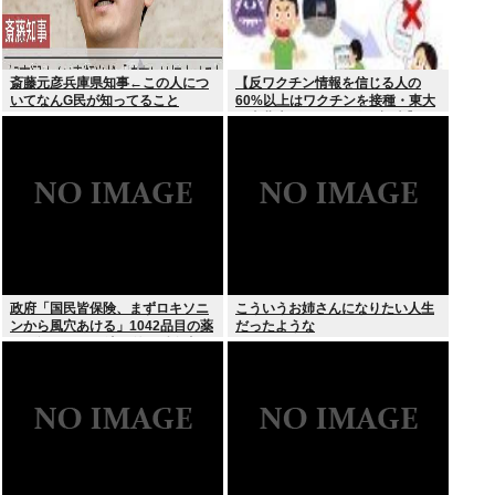
斎藤元彦兵庫県知事←この人につ
【反ワクチン情報を信じる人の
いてなんG民が知ってること
60%以上はワクチンを接種・東大
と東北大が3万1000人を調査】ワ
クチン忌避と、信じている誤情報
の多さの双方に共通する要因は若
年、低収入、SNSから情報を得て
いる
政府「国民皆保険、まずロキソニ
こういうお姉さんになりたい人生
ンから風穴あける」1042品目の薬
だったような
価4分の1を保険適用外で財布直
撃、2027年3月開始