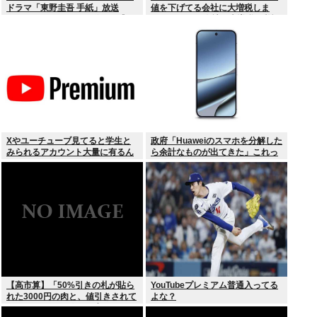
ドラマ「東野圭吾 手紙」放送
値を下げてる会社に大増税しま
TVerでリアルタイム配信、見逃し
す。低PBRの会社は大増税を覚悟
配信も
せよ」
Xやユーチューブ見てると学生と
政府「Huaweiのスマホを分解した
みられるアカウント大量に有るん
ら余計なものが出てきた」これっ
けど
て結局なんだったの？
【高市算】「50%引きの札が貼ら
YouTubeプレミアム普通入ってる
れた3000円の肉と、値引きされて
よな？
いない1000円の肉では安いのはど