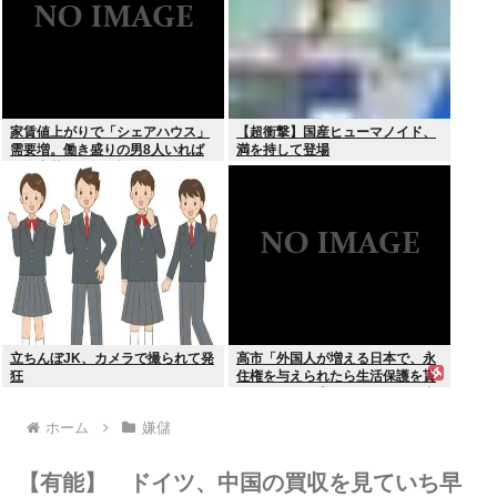
家賃値上がりで「シェアハウス」
【超衝撃】国産ヒューマノイド、
需要増。働き盛りの男8人いれば
満を持して登場
一軒家暮らしも余裕で毎日楽しい
立ちんぼJK、カメラで撮られて発
高市「外国人が増える日本で、永
狂
住権を与えられたら生活保護を貰
うなんて人が増えては困る。日本
人以上の水準の人のみ許可しま
ホーム
嫌儲
す」
【有能】 ドイツ、中国の買収を見ていち早