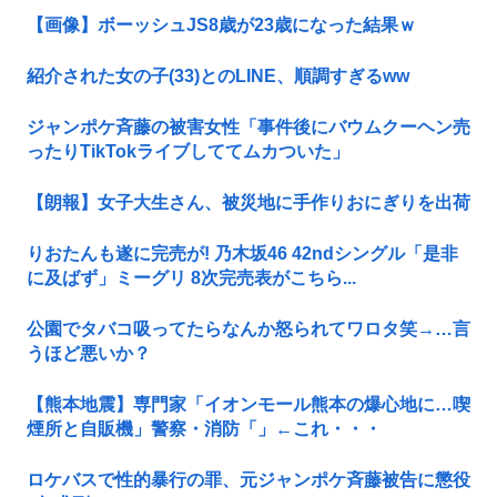
【画像】ボーッシュJS8歳が23歳になった結果ｗ
紹介された女の子(33)とのLINE、順調すぎるww
ジャンポケ斉藤の被害女性「事件後にバウムクーヘン売
ったりTikTokライブしててムカついた」
【朗報】女子大生さん、被災地に手作りおにぎりを出荷
りおたんも遂に完売が! 乃木坂46 42ndシングル「是非
に及ばず」ミーグリ 8次完売表がこちら...
公園でタバコ吸ってたらなんか怒られてワロタ笑→…言
うほど悪いか？
【熊本地震】専門家「イオンモール熊本の爆心地に…喫
煙所と自販機」警察・消防「」←これ・・・
ロケバスで性的暴行の罪、元ジャンポケ斉藤被告に懲役