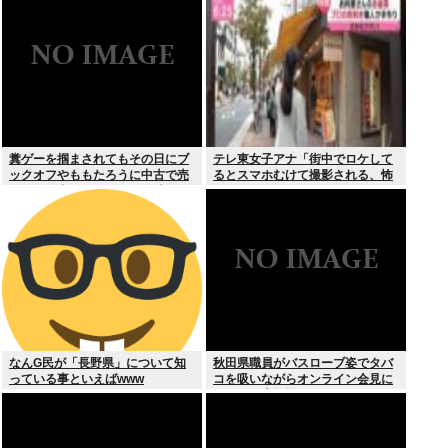
糞ゲーを掴まされてもその日にブ
テレ東女子アナ「街中でロケして
ックオフやももたろうに中古で売
るとスマホむけて撮影される、怖
りつける事ができなくなる時代に
いからやめてね」
突入
なんG民が「長野県」について知
秋田県職員がバスローブ姿でタバ
っている事といえばwww
コを吸いながらオンライン会見に
どこのお貴族様だよw