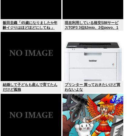
飯田圭織「45歳になりました✨年
現在利用している格安SIMサービ
齢イジりはほどほどにしてね 」
スTOP3 3位IIJmio、2位povo、1
位ahamo
結婚して子どもも産んで育てたん
プリンター 買っておきたいけど買
だけど孤独
わないよな