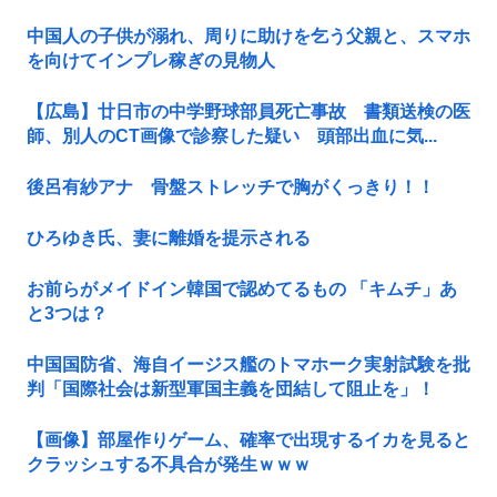
中国人の子供が溺れ、周りに助けを乞う父親と、スマホ
を向けてインプレ稼ぎの見物人
【広島】廿日市の中学野球部員死亡事故 書類送検の医
師、別人のCT画像で診察した疑い 頭部出血に気...
後呂有紗アナ 骨盤ストレッチで胸がくっきり！！
ひろゆき氏、妻に離婚を提示される
お前らがメイドイン韓国で認めてるもの 「キムチ」あ
と3つは？
中国国防省、海自イージス艦のトマホーク実射試験を批
判「国際社会は新型軍国主義を団結して阻止を」！
【画像】部屋作りゲーム、確率で出現するイカを見ると
クラッシュする不具合が発生ｗｗｗ