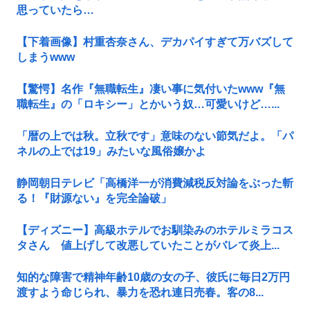
思っていたら…
【下着画像】村重杏奈さん、デカパイすぎて万バズして
しまうwww
【驚愕】名作『無職転生』凄い事に気付いたwww『無
職転生』の「ロキシー」とかいう奴…可愛いけど…...
「暦の上では秋。立秋です」意味のない節気だよ。「パ
ネルの上では19」みたいな風俗嬢かよ
静岡朝日テレビ「高橋洋一が消費減税反対論をぶった斬
る！『財源ない』を完全論破」
【ディズニー】高級ホテルでお馴染みのホテルミラコス
タさん 値上げして改悪していたことがバレて炎上...
知的な障害で精神年齢10歳の女の子、彼氏に毎日2万円
渡すよう命じられ、暴力を恐れ連日売春。客の8...