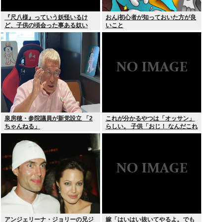
『尺八様』っていう妖怪いるけ
おんj初心者が知っておいた方が良
ど、子供の頃会った事ある奴い
いこと
る？？
泉房穂・参院議員が新党設立 「2
これが分かるやつは「オッサン」
ちゃんねる」
らしい。 子供「おじ！ なんだこれ
は！」
アンジェリーナ・ジョリーの兄ジ
嫁「はいはい抜いてやるよ。でも