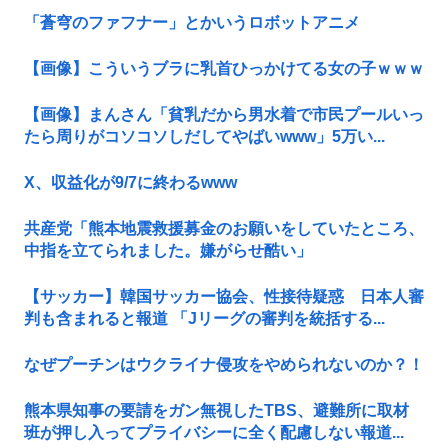
「蒼穹のファフナー」とかいうロボットアニメ
【画像】こういうブラに乳首ひっかけてる女の子ｗｗｗ
【画像】まんさん「貧乳だから男水着で市民プールいっ
たら周りがコソコソしだしてやばいwww」5万い...
X、収益化が9/7に終わるwww
共産党「熊本地震救援募金のお願いをしていたところ、
中指を立てられました。嫌がらせ酷い」
【サッカー】韓国サッカー協会、性接待疑惑 日本人審
判も含まれると報道 「Jリーグの審判を統括する...
なぜプーチンはウクライナ侵攻をやめられないのか？！
熊本県知事の要請をガン無視したTBS、避難所に取材
班が押し入ってプライバシーに全く配慮しない報道...