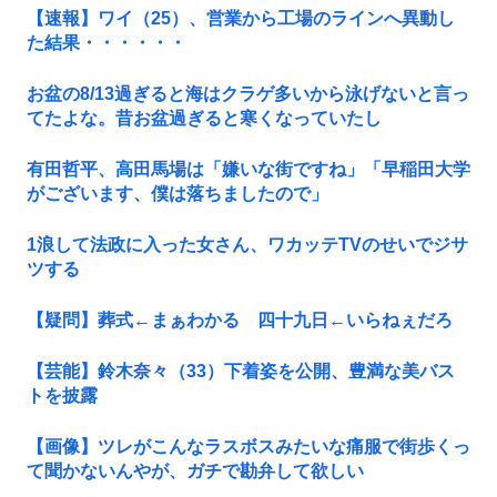
【速報】ワイ（25）、営業から工場のラインへ異動し
た結果・・・・・・
お盆の8/13過ぎると海はクラゲ多いから泳げないと言っ
てたよな。昔お盆過ぎると寒くなっていたし
有田哲平、高田馬場は「嫌いな街ですね」「早稲田大学
がございます、僕は落ちましたので」
1浪して法政に入った女さん、ワカッテTVのせいでジサ
ツする
【疑問】葬式←まぁわかる 四十九日←いらねぇだろ
【芸能】鈴木奈々（33）下着姿を公開、豊満な美バス
トを披露
【画像】ツレがこんなラスボスみたいな痛服で街歩くっ
て聞かないんやが、ガチで勘弁して欲しい