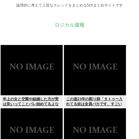
論理的に考えて上質なスレッドをまとめる5chまとめサイトです
ロジカル速報
年上の女と交際や結婚した方が実
この道23年の彫り師「タトゥー入
は良いってことバレ始めてるよな
れてる奴は全員バカです、すごい
民度低い」