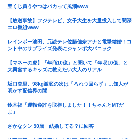
宝くじ買うやつはバカって風潮www
【放送事故】フジテレビ、女子大生を大量投入して闇深
エロ番組www
レインボー池田、元読テレ佐藤佳奈アナと電撃結婚！コ
ント中のサプライズ発表にジャンボ大パニック
【マネーの虎】「年商10億」と聞いて「年収10億」と
大興奮するキッズに教えたい大人のリアル
坂口杏里、98kg激変の次は「ろれつ回らず」…知人が
明かす配信界の闇
鈴木福「運転免許を取得しました！！ちゃんとMTだ
よ」
さかなクン 50歳 結婚してる？に回答