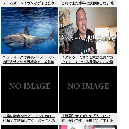
ェームズ・ヘイヴンがゲイと公表
これでまた半年は接触無しな」 暗
元妻の生配信に出演しカミングア
黙のこれツラ過ぎるだろ
ウト ヤフコメ「顔見ればわかる」
ニューヨークで身長200メートル
「タトゥー入れてる奴は全員バカ
の巨大サメの被害相次ぐ、放射能
です」「すごい民度低い」この道
で巨大化した恐れ、Yahooニュー
23年の彫り師YouTuberの動画が
スより
話題
22歳の若者やけど、ぶっちゃけ、
【疑問】サイゼリヤ「うまいで
30超えて結婚してないおっさんの
す、安いです、全国どこにでもあ
こと見下してる
ります」←こいつの弱点