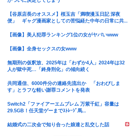
がついに決定してしまう
【谷原店長のオススメ】桜玉吉「満喫漫玉日記 深夜
便」 ギャグ漫画家としての苦悩経た中年の日常に共...
【画像】美人犯罪ランキング1位の女がヤバいwww
【画像】全身セックスの女www
無期刑の仮釈放、2025年は「わずか4人」2024年は32
人が獄中死…「終身刑化」の傾向続く
共同通信、6000件分の連絡先流出か 「おわびしま
す」とラフな軽い謝罪コメントを発表
Switch2「ファイアーエムブレム 万紫千紅」容量は
29.5GB！任天堂ゲーまでｽﾄﾚｰｼﾞ馬...
結婚式の二次会で知り合った娘達と乱交した話