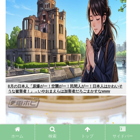
8月の日本人「原爆がー！空襲がー！民間人がー！日本人はかわいそ
うな被害者！」→いやおまえらは加害者だろごまかすなwww
ホーム
検索
トップ
サイドバー