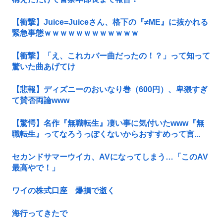
【衝撃】Juice=Juiceさん、格下の『≠ME』に抜かれる
緊急事態ｗｗｗｗｗｗｗｗｗｗｗｗ
【衝撃】「え、これカバー曲だったの！？」って知って
驚いた曲あげてけ
【悲報】ディズニーのおいなり巻（600円）、卑猥すぎ
て賛否両論www
【驚愕】名作『無職転生』凄い事に気付いたwww『無
職転生』ってなろうっぽくないからおすすめって言...
セカンドサマーウイカ、AVになってしまう…「このAV
最高やで！」
ワイの株式口座 爆損で逝く
海行ってきたで