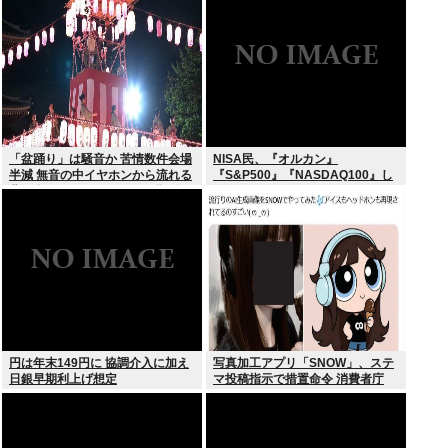
が！復活させる方法教えろ
「盆踊り」は騒音か 苦情数件会場
NISA民、『オルカン』
半減 無音の中イヤホンから流れる
『S&P500』『NASDAQ100』し
曲に合わせ踊るサイレント盆ダン
か買わない
スも
円は年末149円に 協調介入に加え
写真加工アプリ「SNOW」、ステ
日銀早期利上げ想定
マ投稿指示で措置命令 消費者庁