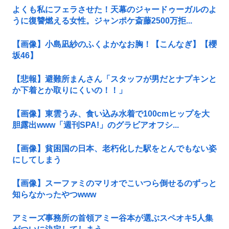
よくも私にフェラさせた！天幕のジャードゥーガルのよ
うに復讐燃える女性。ジャンポケ斎藤2500万拒...
【画像】小島凪紗のふくよかなお胸！【こんなぎ】【櫻
坂46】
【悲報】避難所まんさん「スタッフが男だとナプキンと
か下着とか取りにくいの！！」
【画像】東雲うみ、食い込み水着で100cmヒップを大
胆露出www「週刊SPA!」のグラビアオフシ...
【画像】貧困国の日本、老朽化した駅をとんでもない姿
にしてしまう
【画像】スーファミのマリオでこいつら倒せるのずっと
知らなかったやつwww
アミーズ事務所の首領アミー谷本が選ぶスペオキ5人集