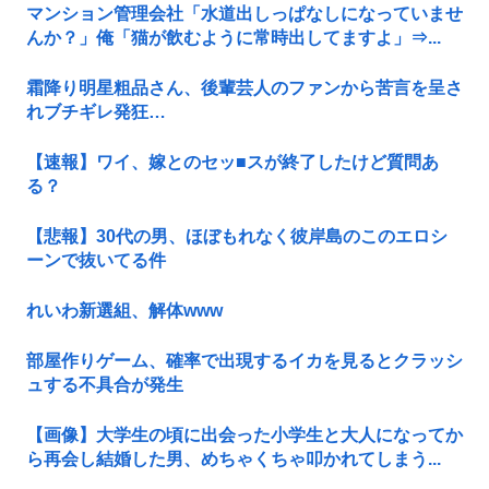
マンション管理会社「水道出しっぱなしになっていませ
んか？」俺「猫が飲むように常時出してますよ」⇒...
霜降り明星粗品さん、後輩芸人のファンから苦言を呈さ
れブチギレ発狂…
【速報】ワイ、嫁とのセッ■スが終了したけど質問あ
る？
【悲報】30代の男、ほぼもれなく彼岸島のこのエロシ
ーンで抜いてる件
れいわ新選組、解体www
部屋作りゲーム、確率で出現するイカを見るとクラッシ
ュする不具合が発生
【画像】大学生の頃に出会った小学生と大人になってか
ら再会し結婚した男、めちゃくちゃ叩かれてしまう...