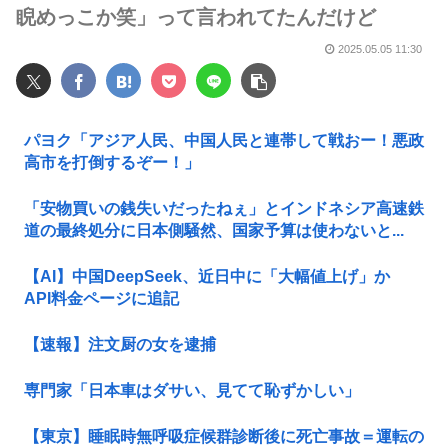
睨めっこか笑」って言われてたんだけど
2025.05.05 11:30
パヨク「アジア人民、中国人民と連帯して戦おー！悪政
高市を打倒するぞー！」
「安物買いの銭失いだったねぇ」とインドネシア高速鉄
道の最終処分に日本側騒然、国家予算は使わないと...
【AI】中国DeepSeek、近日中に「大幅値上げ」か
API料金ページに追記
【速報】注文厨の女を逮捕
専門家「日本車はダサい、見てて恥ずかしい」
【東京】睡眠時無呼吸症候群診断後に死亡事故＝運転の