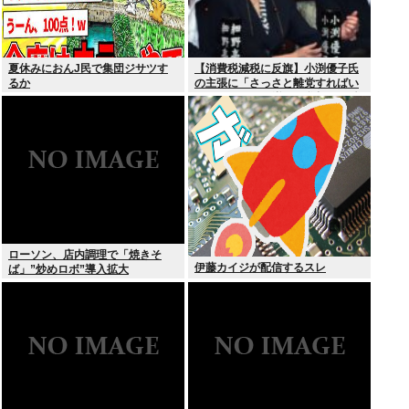
夏休みにおんJ民で集団ジサツす
【消費税減税に反旗】小渕優子氏
るか
の主張に「さっさと離党すればい
いのに」SNSで逆風…父親から続
く「消費税の系譜」とは
ローソン、店内調理で「焼きそ
伊藤カイジが配信するスレ
ば」”炒めロボ”導入拡大