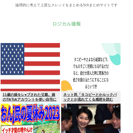
論理的に考えて上質なスレッドをまとめる5chまとめサイトです
ロジカル速報
11歳の娘をレ●プされた父親。娘
ネット民「タコピーとかルックバ
のTikTokアカウントを使い自宅に
ックとか流れてくる感想を読む
誘き出し、銃撃で天誅！
と、俺って理解力低すぎ！？ って
超凹む。つらい」