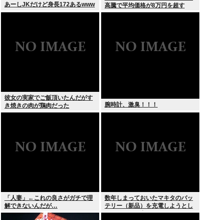
あーしJKだけど身長172あるwww
高騰で平均価格が8万円を超す
彼女の実家でご飯頂いたんだがす
腕時計、激臭！！！
き焼きの肉が鶏肉だった
「人妻」←これの良さがガチで理
数年しまっておいたマキタのバッ
解できないんだが…
テリー（新品）を充電しようとし
たらエラーで充電できないんだ