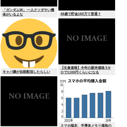
「ガンダムW」 一人クソダサい機
48歳で貯金160万て普通？
体がいるよな
【乞食速報】今年の新米価格 5キ
キャバ嬢が自殺配信したらしい
ロで1100円くらいになる
スマホ端末、半導体メモリ価格の