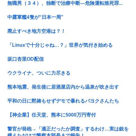
無職男（３４）、独断で治療中断―危険運転致死罪...
中露軍艦4隻が“日本一周”
廃止すべき地方空港は？！
「Linuxで十分じゃね…？」世界が気付き始める
坂口杏里OD配信
ウクライナ、ついに力尽きる
熊本地震、発生後に居酒屋店内から温泉が吹き出す
平和の日に黙祷もせずデモで暴れるパヨクさんたち
【神企業】任天堂、熊本に5000万円寄付
警官が発砲→「適正だったか調査」するわけ…実は銃を
構えただけで警察本部長まで報告！