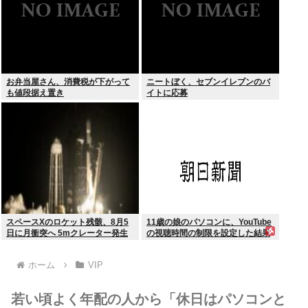
お弁当屋さん、消費税が下がって
ニートぼく、セブンイレブンのバ
も値段据え置き
イトに応募
スペースXのロケット残骸、8月5
11歳の娘のパソコンに、YouTube
日に月衝突へ 5mクレーター発生
の視聴時間の制限を設定した結果
予測
ホーム
VIP
若い頃よく年配の人から「休日はパソコンと