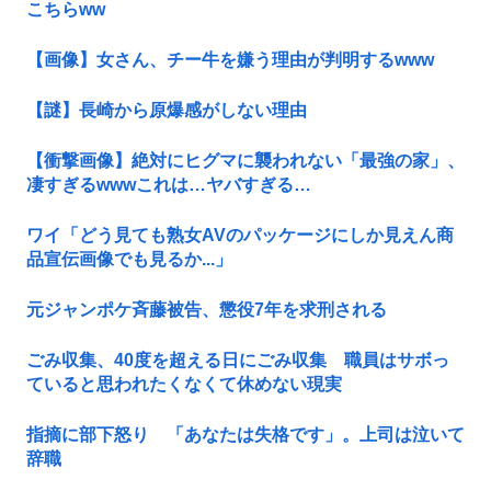
こちらww
【画像】女さん、チー牛を嫌う理由が判明するwww
【謎】長崎から原爆感がしない理由
【衝撃画像】絶対にヒグマに襲われない「最強の家」、
凄すぎるwwwこれは…ヤバすぎる…
ワイ「どう見ても熟女AVのパッケージにしか見えん商
品宣伝画像でも見るか...」
元ジャンポケ斉藤被告、懲役7年を求刑される
ごみ収集、40度を超える日にごみ収集 職員はサボっ
ていると思われたくなくて休めない現実
指摘に部下怒り 「あなたは失格です」。上司は泣いて
辞職