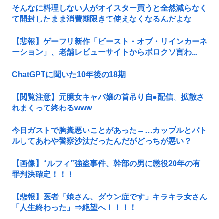
そんなに料理しない人がオイスター買うと全然減らなく
て開封したまま消費期限きて使えなくなるんだよな
【悲報】ゲーフリ新作「ビースト・オブ・リインカーネ
ーション」、老舗レビューサイトからボロクソ言わ...
ChatGPTに聞いた10年後の18期
【閲覧注意】元臆女キャバ嬢の首吊り自●配信、拡散さ
れまくって終わるwww
今日ガストで胸糞悪いことがあった→…カップルとバト
ルしてあわや警察沙汰だったんだがどっちが悪い？
【画像】“ルフィ”強盗事件、幹部の男に懲役20年の有
罪判決確定！！！
【悲報】医者「娘さん、ダウン症です」キラキラ女さん
「人生終わった」⇒絶望へ！！！！