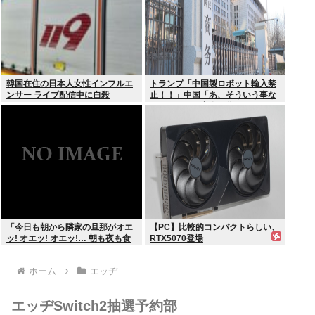
韓国在住の日本人女性インフルエ
トランプ「中国製ロボット輸入禁
ンサー ライブ配信中に自殺
止！！」中国「あ、そういう事な
らアメリカの安全の為にドローン
の輸出も止めるね？」
「今日も朝から隣家の旦那がオエ
【PC】比較的コンパクトらしい、
ッ! オエッ! オエッ!… 朝も夜も食
RTX5070登場
事中もかなりえづきの音がして不
愉快な1日が始まります…」
ホーム
エッヂ
エッヂSwitch2抽選予約部