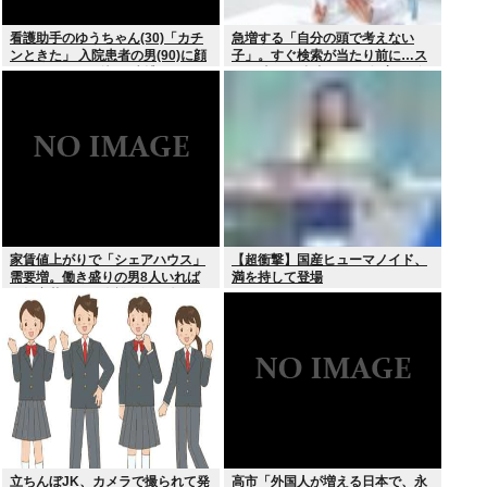
看護助手のゆうちゃん(30)「カチ
急増する「自分の頭で考えない
ンときた」 入院患者の男(90)に顔
子」。すぐ検索が当たり前に…ス
面パンチを叩き込む 逮捕
マホ時代の”親切すぎる教育”が奪
った力
家賃値上がりで「シェアハウス」
【超衝撃】国産ヒューマノイド、
需要増。働き盛りの男8人いれば
満を持して登場
一軒家暮らしも余裕で毎日楽しい
立ちんぼJK、カメラで撮られて発
高市「外国人が増える日本で、永