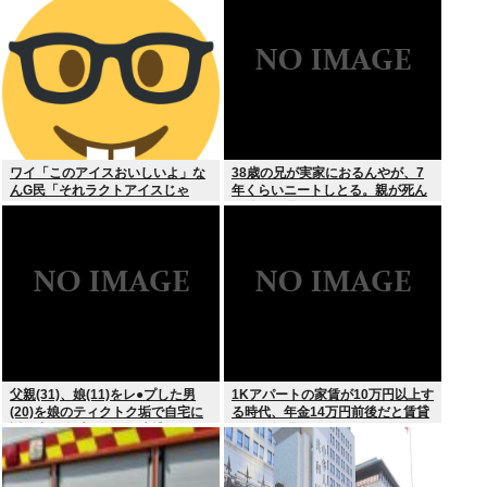
発生
ワイ「このアイスおいしいよ」な
38歳の兄が実家におるんやが、7
んG民「それラクトアイスじゃ
年くらいニートしとる。親が死ん
ん」
だ後の処理どうしよう
父親(31)、娘(11)をレ●プした男
1Kアパートの家賃が10万円以上す
(20)を娘のティクトク垢で自宅に
る時代、年金14万円前後だと賃貸
誘い出し自助 2人とも逮捕
の人は無理じゃね？