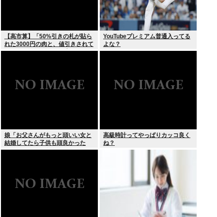
【高市算】「50%引きの札が貼ら
YouTubeプレミアム普通入ってる
れた3000円の肉と、値引きされて
よな？
いない1000円の肉では安いのはど
ちらか」父の答え「50%引きの
肉」
娘「お父さんがもっと頭いい女と
高級時計ってやっぱりカッコ良く
結婚してたら子供も頭良かった
ね？
よ。頭悪いクソ女と結婚してごめ
んなさいって謝れよ」どう返せば
いい？