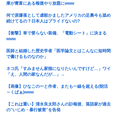
庫が豊富にある報復やり放題にwww
何で原爆落として虐殺かましたアメリカの足裏今も舐め
続けてるの？日本人はプライドないの?
【衝撃】車で要らない装備、「電動シート」に決まる
www
医師と結婚した歴史学者「医学論文とはこんなに短時間
で書けるものなのか」
ネコ氏「すみません家猫になりたいんですけど…」ワイ
「え、人間の家なんだが…」→
【画像】ひなこのーと作者、またも一線を超える(朝活
～くぱぁ)www
【これは重い】清水良太郎さんの訃報後、落語家が過去
の“いじめ・暴行被害”を告発