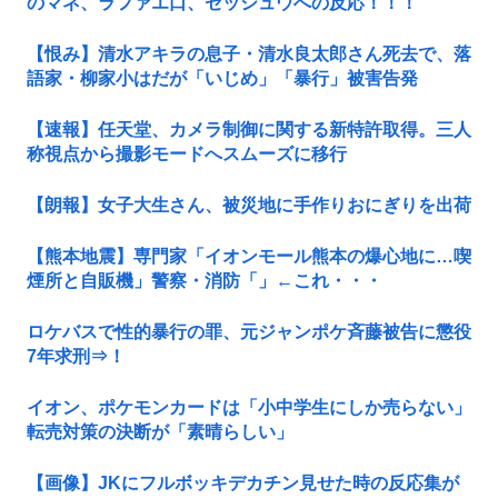
のマネ、ラファエ口、セッシュウへの反応！！！
【恨み】清水アキラの息子・清水良太郎さん死去で、落
語家・柳家小はだが「いじめ」「暴行」被害告発
【速報】任天堂、カメラ制御に関する新特許取得。三人
称視点から撮影モードへスムーズに移行
【朗報】女子大生さん、被災地に手作りおにぎりを出荷
【熊本地震】専門家「イオンモール熊本の爆心地に…喫
煙所と自販機」警察・消防「」←これ・・・
ロケバスで性的暴行の罪、元ジャンポケ斉藤被告に懲役
7年求刑⇒！
イオン、ポケモンカードは「小中学生にしか売らない」
転売対策の決断が「素晴らしい」
【画像】JKにフルボッキデカチン見せた時の反応集が