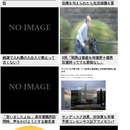
狂
住権を与えられたら生活保護を貰
うなんて人が増えては困る。日本
人以上の水準の人のみ許可しま
す」
銭湯で入れ墨の人出入り禁止って
X民「弱男は資産を何億男十億男
古くない？
百億持ってても意味なし」
「言いましたよね 」高市避難所訪
サンディスク決算、好決算も市場
問時、声をかけようとする被災者
予想コンセンサス以下でメモリバ
を威圧する謎のハゲガードマンが
ブル終了へ