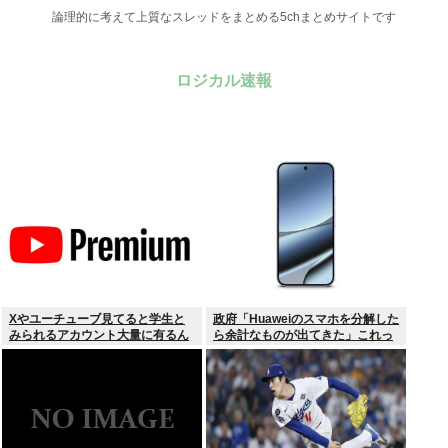
論理的に考えて上質なスレッドをまとめる5chまとめサイトです
ロジカル速報
Xやユーチューブ見てると学生と
政府「Huaweiのスマホを分解した
みられるアカウント大量に有るん
ら余計なものが出てきた」これっ
けど
て結局なんだったの？