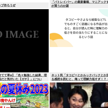
「パトレイバー」の最新書籍、マニアック
タンプ作ろうぜ
が買うのか謎
けてて草w】「色々勉強した結果、理
ネット民「タコピーとかルックバックとか
品だと気付いた【ガチ】」につい
る感想を読むと、俺って理解力低すぎ！？ 
的に話そうか
む。つらい」