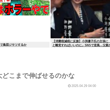
【消費税減税に反旗】小渕優子氏の主張に
民で集団ジサツするか
と離党すればいいのに」SNSで逆風…父親
「消費税の系譜」とは
最大どこまで伸ばせるのかな
2025.04.29 04:00