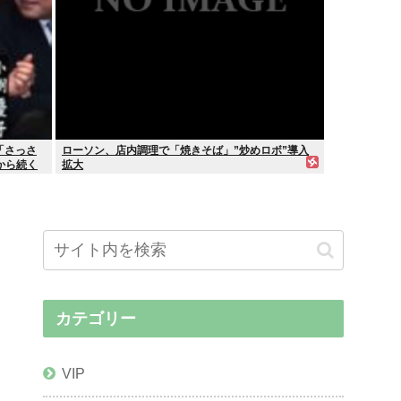
「さっさ
ローソン、店内調理で「焼きそば」”炒めロボ”導入
から続く
拡大
カテゴリー
VIP