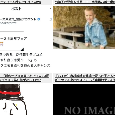
ッテリーを積んでしまうwww
の値下げ要求も拒否！！！半導体バボー継
へ！！！
）「新作ラブコメ書いたぞ！w」X民
【バイオ】農村地域や農場で育った子ども
ラブコメ（笑）恥ずかしくない
ギーやぜん息になりにくい「農場効果」を
す細菌が判明