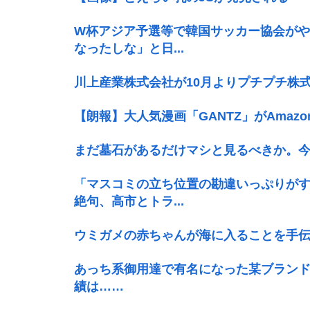
W杯アジア予選等で韓国サッカー協会が
なったしな」と日...
川上産業株式会社が10月よりプチプチ株
【朗報】大人気漫画「GANTZ」がAmaz
まだ墓石があるだけマシと見るべきか。
「マスコミの立ち位置の勘違いっぷりが
絶句、高市とトラ...
ウミガメの赤ちゃんが海に入ることを手
あっち系御用達で有名になった某ブラン
績は……