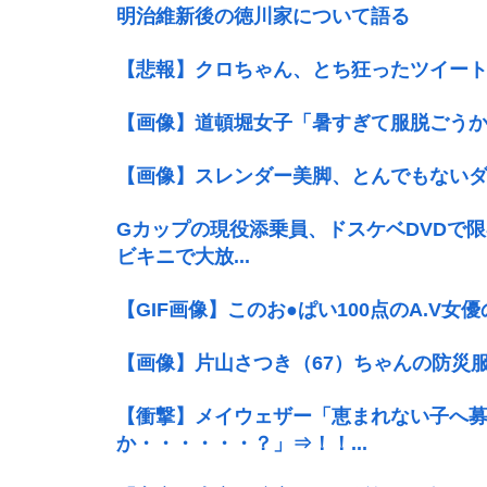
明治維新後の徳川家について語る
【悲報】クロちゃん、とち狂ったツイー
【画像】道頓堀女子「暑すぎて服脱ごうかと思った
【画像】スレンダー美脚、とんでもないダ
Gカップの現役添乗員、ドスケベDVDで
ビキニで大放...
【GIF画像】このお●ぱい100点のA.V女
【画像】片山さつき（67）ちゃんの防災服
【衝撃】メイウェザー「恵まれない子へ
か・・・・・・？」⇒！！...