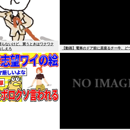
要らないけど、買うときはワクワク
【動画】電車のドア前に居座るチー牛、ど
おしえろ