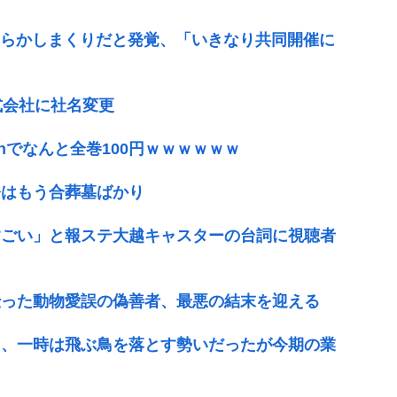
やらかしまくりだと発覚、「いきなり共同開催に
式会社に社名変更
onでなんと全巻100円ｗｗｗｗｗｗ
今はもう合葬墓ばかり
すごい」と報ステ大越キャスターの台詞に視聴者
伝った動物愛誤の偽善者、最悪の結末を迎える
ド、一時は飛ぶ鳥を落とす勢いだったが今期の業