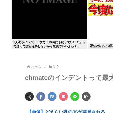
5人のライングループで「19時に予約していい？」っ
夏休みにおんJ
て送って誰も返事しないから無視でいいよね？
ホーム
VIP
chmateのインデントって
【画像】どえらい乳のJSが発見される