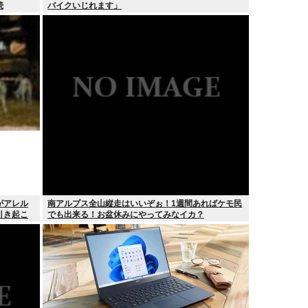
続
バイクいじれます」
がアレル
南アルプス全山縦走はいいぞぉ！1週間あればケモ民
引き起こ
でも出来る！お盆休みにやってみなイカ？