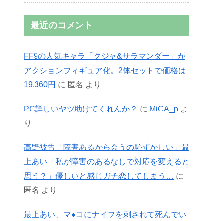
最近のコメント
FF9の人気キャラ「クジャ&サラマンダー」が
アクションフィギュア化。2体セットで価格は
19,360円
に
匿名
より
PC詳しいヤツ助けてくれんか？
に
MiCA_p
よ
り
高野被告「障害あるから会うの恥ずかしい」最
上あい「私が障害のあるなしで対応を変えると
思う？」優しいと感じガチ恋してしまう…
に
匿名
より
最上あい、マ●コにナイフを刺されて死んでい