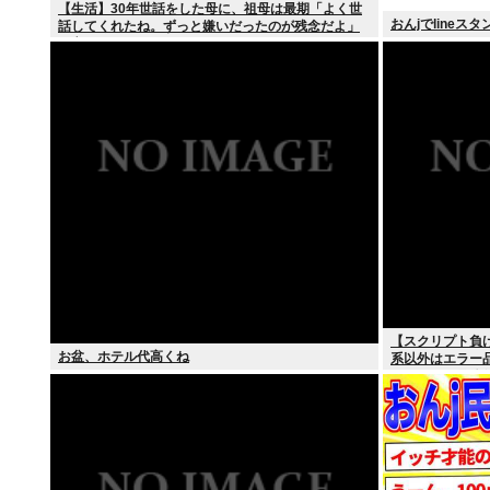
【生活】30年世話をした母に、祖母は最期「よく世
おんjでlineス
話してくれたね。ずっと嫌いだったのが残念だよ」
と言って死んだ
【スクリプト負
お盆、ホテル代高くね
系以外はエラー
て、もっと具体