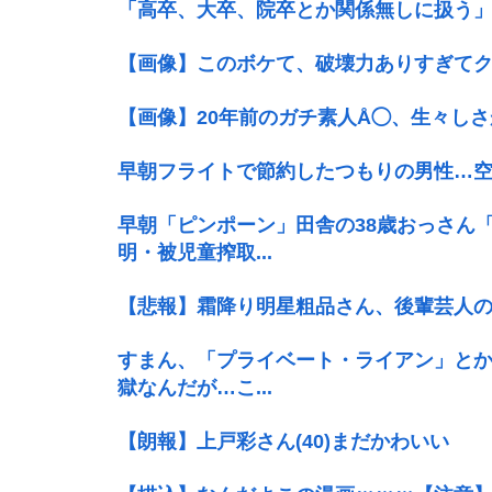
「高卒、大卒、院卒とか関係無しに扱う」と
【画像】このボケて、破壊力ありすぎてク
【画像】20年前のガチ素人Å◯、生々し
早朝フライトで節約したつもりの男性…
早朝「ピンポーン」田舎の38歳おっさん
明・被児童搾取...
【悲報】霜降り明星粗品さん、後輩芸人
すまん、「プライベート・ライアン」とか
獄なんだが…こ...
【朗報】上戸彩さん(40)まだかわいい