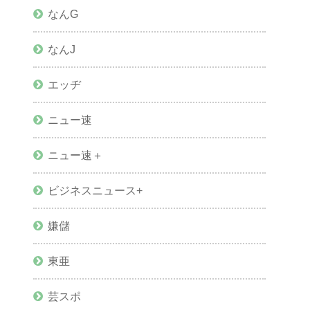
なんG
なんJ
エッヂ
ニュー速
ニュー速＋
ビジネスニュース+
嫌儲
東亜
芸スポ