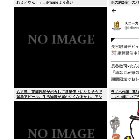
れええやん！」→iPhoneより高い
ホの約2倍）のバ
八丈島、東海汽船がポカして営業停止になりそうで
ラノベ作家（52
緊急アピール。生活物資が届かなくなるかも。アシ
「いい歳こいて
タバ以外に食うものがねえ
の？」