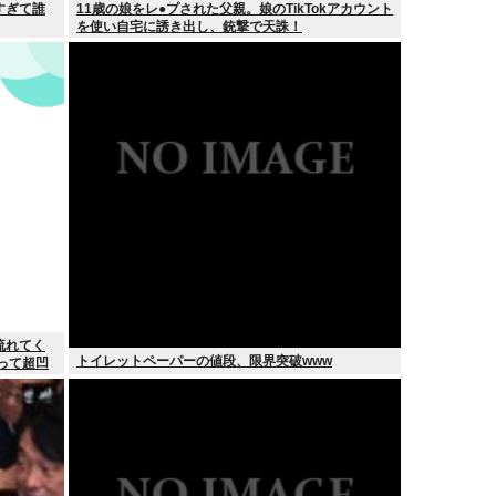
すぎて誰
11歳の娘をレ●プされた父親。娘のTikTokアカウント
を使い自宅に誘き出し、銃撃で天誅！
流れてく
トイレットペーパーの値段、限界突破www
って超凹