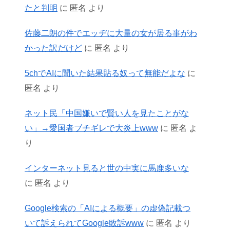
たと判明
に
匿名
より
佐藤二朗の件でエッヂに大量の女が居る事がわ
かった訳だけど
に
匿名
より
5chでAIに聞いた結果貼る奴って無能だよな
に
匿名
より
ネット民「中国嫌いで賢い人を見たことがな
い」→愛国者ブチギレで大炎上www
に
匿名
よ
り
インターネット見ると世の中実に馬鹿多いな
に
匿名
より
Google検索の「AIによる概要」の虚偽記載つ
いて訴えられてGoogle敗訴www
に
匿名
より