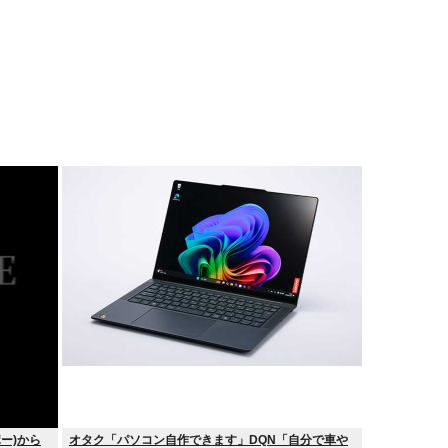
ポー)から
オタク「パソコン自作できます」DQN「自分で車や