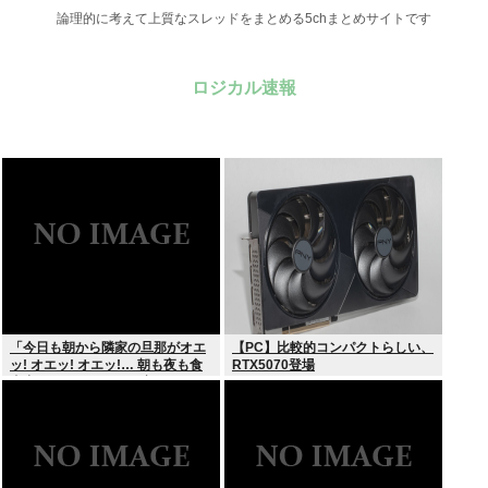
論理的に考えて上質なスレッドをまとめる5chまとめサイトです
ロジカル速報
「今日も朝から隣家の旦那がオエ
【PC】比較的コンパクトらしい、
ッ! オエッ! オエッ!… 朝も夜も食
RTX5070登場
事中もかなりえづきの音がして不
愉快な1日が始まります…」