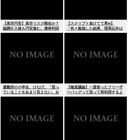
【高市円安】高市リスク顕在か？
【スクリプト負けてて草w】
協調介入後も円安進む。債券利回
「色々勉強した結果、理系以外は
りは急騰。大丈夫なのか？
エラー品だと気付いた【ガチ】」
について、もっと具体的に話そう
か
避難所の小学生、けなげ。「思っ
【徹底議論】一度使ったフリーザ
ていることをあまり言えない。お
ーバッグって洗って再利用するよ
母さんに迷惑かけるから」
な？