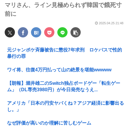
マリさん、ライン見極められず韓国で餓死寸
前に
2025.04.25 21:48
元ジャンポケ斉藤被告に懲役7年求刑 ロケバスで性的
暴行の罪
ワイ将、往復4万円払って山の絶景を堪能wwwww
【朗報】堀井雄二のSwitch独占ボードゲー「転生ゲー
ム」（DL専売3980円）が今日発売なうえ...
アメリカ「日本の円安ヤバくね？アジア経済に影響出る
し。」
なぜ評価が高いのか理解に苦しむゲーム