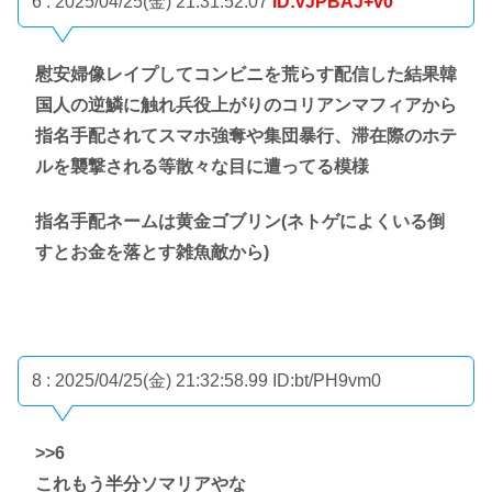
6 : 2025/04/25(金) 21:31:52.07
ID:vJPBAJ+v0
慰安婦像レイプしてコンビニを荒らす配信した結果韓
国人の逆鱗に触れ兵役上がりのコリアンマフィアから
指名手配されてスマホ強奪や集団暴行、滞在際のホテ
ルを襲撃される等散々な目に遭ってる模様
指名手配ネームは黄金ゴブリン(ネトゲによくいる倒
すとお金を落とす雑魚敵から)
8 : 2025/04/25(金) 21:32:58.99
ID:bt/PH9vm0
>>6
これもう半分ソマリアやな