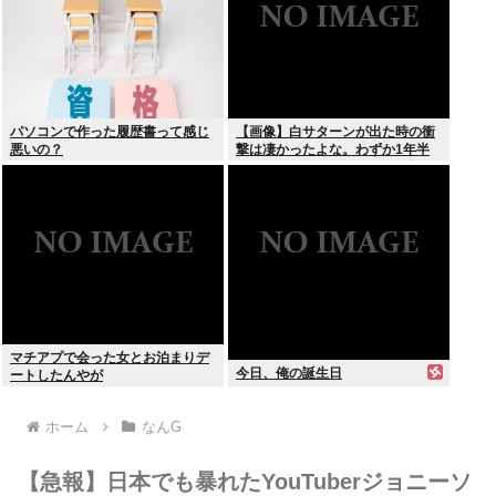
パソコンで作った履歴書って感じ
【画像】白サターンが出た時の衝
悪いの？
撃は凄かったよな。わずか1年半
でここまで白くなって更に価格が
2万円とか進化が凄かった
マチアプで会った女とお泊まりデ
今日、俺の誕生日
ートしたんやが
ホーム
なんG
【急報】日本でも暴れたYouTuberジョニーソ