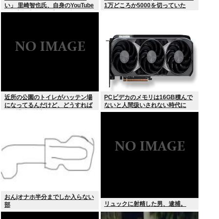
い」 里崎智也氏、自身のYouTube
1万どころか5000を切っていた
の無断記事化へ物申す… 語るメデ
ィアとの関係性
近所の公園のトイレがハッテン場
PCビデカのメモリは16GB積んで
になってるんだけど、どうすれば
ないと人間扱いされない時代に
ゲイ退治&懸賞金ゲットでき
る？？？
おんjオナホ半分までしか入らない
リュックに射精した男、逮捕。
部