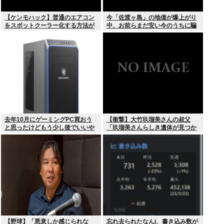
【ケンモハック】普通のエアコン
今「佐渡ヶ島」の地価が爆上がり
をスポットクーラー化する方法が
中、お前らまだ安い今のうちに騙
発案される
されたと思って買っとけ！
去年10月にゲーミングPC買おう
【衝撃】大竹玖瑠美さんの叔父
と思ったけどもう少し後でいいや
「玖瑠美さんらしき遺体が見つか
で時期逃したらうなぎ登りに値上
った」玖瑠美さんの母「ギャー
がりしていった
！！ 」
【野球】「悪意しか感じられな
忘れ去られたなんj、書き込み数が