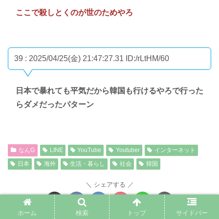
ここで殺しとくのが世のためやろ
39 : 2025/04/25(金) 21:47:27.31
ID:/rLtHM/60
日本で暴れても平気だから韓国も行けるやろで行った
らダメだったパターン
なんG
LINE
YouTube
Youtuber
インターネット
日本
海外
生活・暮らし
社会
韓国
シェアする
ホーム
検索
トップ
サイドバー