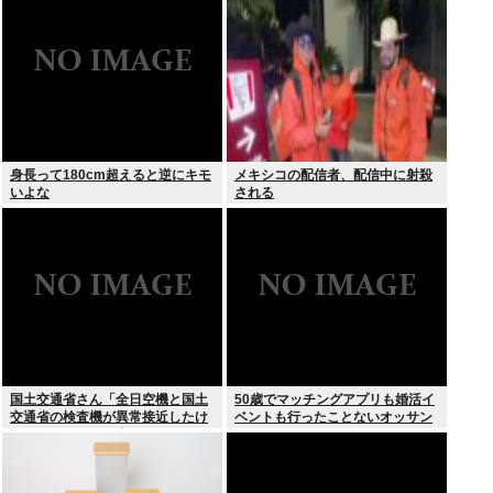
身長って180cm超えると逆にキモ
メキシコの配信者、配信中に射殺
いよな
される
国土交通省さん「全日空機と国土
50歳でマッチングアプリも婚活イ
交通省の検査機が異常接近したけ
ベントも行ったことないオッサン
ど”ニアミス”には当たらない(ニチ
だが
ャァ」