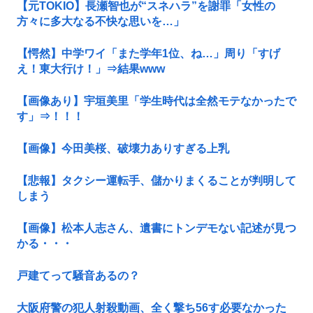
【元TOKIO】長瀬智也が“スネハラ”を謝罪「女性の
方々に多大なる不快な思いを…」
【愕然】中学ワイ「また学年1位、ね…」周り「すげ
え！東大行け！」⇒結果www
【画像あり】宇垣美里「学生時代は全然モテなかったで
す」⇒！！！
【画像】今田美桜、破壊力ありすぎる上乳
【悲報】タクシー運転手、儲かりまくることが判明して
しまう
【画像】松本人志さん、遺書にトンデモない記述が見つ
かる・・・
戸建てって騒音あるの？
大阪府警の犯人射殺動画、全く撃ち56す必要なかった