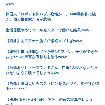
www
韓国人「ロボット株バブル崩壊か…」AI半導体株に続
き、個人投資家たちが悲鳴
生活保護やめてコールセンターで働いた結果www
【画像】女子アナの胸チ〇厳選スゴすぎwww
【朗報】檜山沙耶(おさや)伝説のファン、子供ができた
おさやへの正直な気持ちを語るwww
【画像あり】ソープランドさん、門番4人倒さないと入
れないように映ってしまうwww
【画像】深田えいみのスッピンを見たワイ、冷や汗が出
る････････！
【HUNTER×HUNTER】あたしの昔の写真見せよう
か？