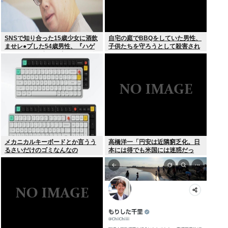
SNSで知り合った15歳少女に酒飲
自宅の庭でBBQをしていた男性、
ませレ●プした54歳男性、『ハゲ
子供たちを守ろうとして殺害され
かどうか』で意見が真っ二つに分
てしまう
かれる
メカニカルキーボードとか言うう
高橋洋一「円安は近隣窮乏化。日
るさいだけのゴミなんなの
本には得でも米国には迷惑だっ
た」