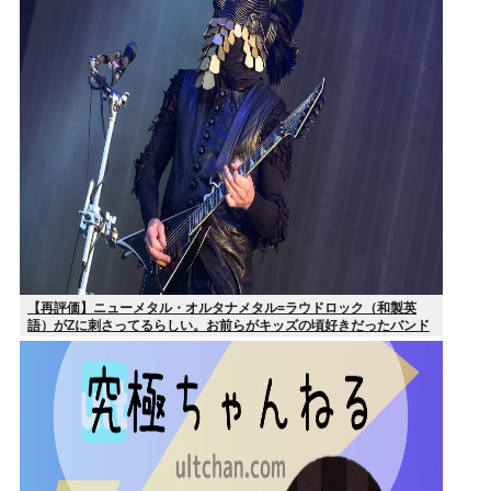
【再評価】ニューメタル・オルタナメタル=ラウドロック（和製英
語）がZに刺さってるらしい。お前らがキッズの頃好きだったバンド
は何？