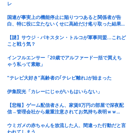
レ
国連が事実上の機能停止に陥りつつあると関係者が告
白、特に役に立たないくせに高給だけ毟り取った結果...
【謎】サウジ・パキスタン・トルコが軍事同盟…これど
こと戦う気？
インフルエンサー「20歳でアルファード一括で買えち
ゃう私って素敵」
"テレビ大好き"高齢者の｢テレビ離れ｣が始まった
伊集院光「カレーにじゃがいもはいらない」
【悲報】ゲーム配信者さん、家賃8万円の部屋で深夜配
信→管理会社から厳重注意されてお気持ち表明ｗｗ...
ウミガメの赤ちゃんを放流した人、間違った行動だと言
われてしまう