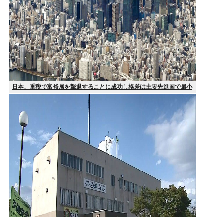
日本、重税で富裕層を撃退することに成功し格差は主要先進国で最小