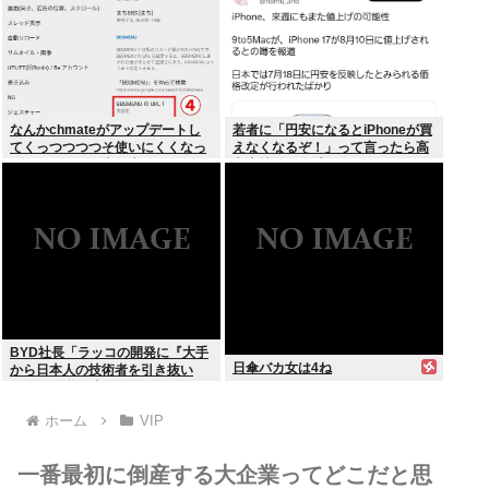
なんかchmateがアップデートし
若者に「円安になるとiPhoneが買
てくっつつつつそ使いにくくなっ
えなくなるぞ！」って言ったら高
たんだけど？作者馬鹿なの？死ぬ
市支持する奴減りそうだよな
の？
BYD社長「ラッコの開発に『大手
日傘バカ女は4ね
から日本人の技術者を引き抜い
た』って噂は嘘。開発チームに日
本人は0人です」
ホーム
VIP
一番最初に倒産する大企業ってどこだと思