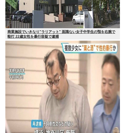
商業施設でいきなり"ラリアット" 面識ない女子中学生の顎を右腕で
殴打 22歳女性を暴行容疑で逮捕