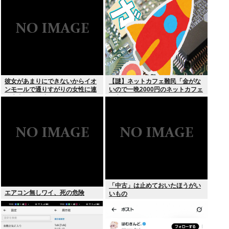
傷”殺到
彼女があまりにできないからイオ
【謎】ネットカフェ難民「金がな
ンモールで通りすがりの女性に連
いので一晩2000円のネットカフェ
絡先書いた紙渡すよ
に寝泊まりしてます…」←これ
「中古」は止めておいたほうがい
エアコン無しワイ、死の危険
いもの