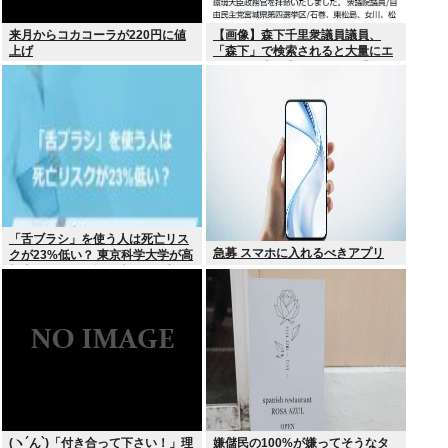
来月からコカコーラが220円に値
【画像】森下千里衆議員議員、
上げ
「森下」で検索されると大量にエ
ッチな写真が出てくるため「もり
した」とひらがな表記にwww
「舌ブラシ」を使う人は死亡リス
急募 スマホに入れるべきアプリ
クが23%低い？ 東京科学大学が高
齢者9676人を6年追跡した研究を
歯科医が解説
(ヽ´ん`)「付き合って下さい！」理
嫌儲民の100%が嫌ってそうなタ