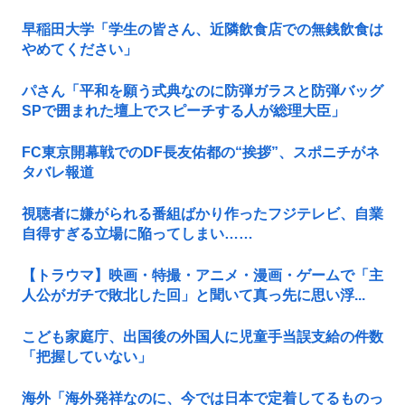
早稲田大学「学生の皆さん、近隣飲食店での無銭飲食は
やめてください」
パさん「平和を願う式典なのに防弾ガラスと防弾バッグ
SPで囲まれた壇上でスピーチする人が総理大臣」
FC東京開幕戦でのDF長友佑都の“挨拶”、スポニチがネ
タバレ報道
視聴者に嫌がられる番組ばかり作ったフジテレビ、自業
自得すぎる立場に陥ってしまい……
【トラウマ】映画・特撮・アニメ・漫画・ゲームで「主
人公がガチで敗北した回」と聞いて真っ先に思い浮...
こども家庭庁、出国後の外国人に児童手当誤支給の件数
「把握していない」
海外「海外発祥なのに、今では日本で定着してるものっ