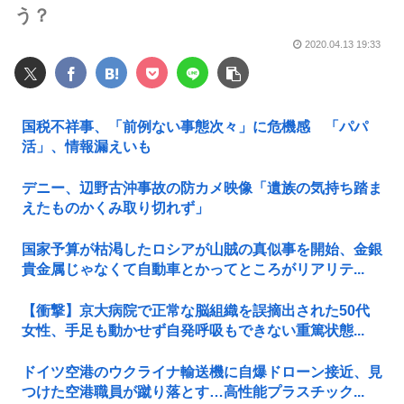
う？
2020.04.13 19:33
国税不祥事、「前例ない事態次々」に危機感 「パパ
活」、情報漏えいも
デニー、辺野古沖事故の防カメ映像「遺族の気持ち踏ま
えたものかくみ取り切れず」
国家予算が枯渇したロシアが山賊の真似事を開始、金銀
貴金属じゃなくて自動車とかってところがリアリテ...
【衝撃】京大病院で正常な脳組織を誤摘出された50代
女性、手足も動かせず自発呼吸もできない重篤状態...
ドイツ空港のウクライナ輸送機に自爆ドローン接近、見
つけた空港職員が蹴り落とす…高性能プラスチック...