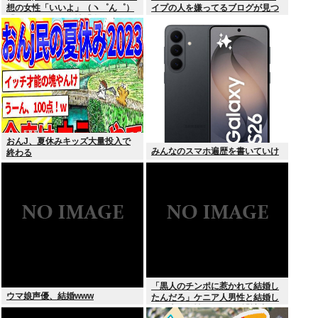
想の女性「いいよ」（ヽ゜ん゜）
イプの人を嫌ってるブログが見つ
「ほんと！？」女性「私のうんち
かる
食べたらね」
おんJ、夏休みキッズ大量投入で
みんなのスマホ遍歴を書いていけ
終わる
「黒人のチンポに惹かれて結婚し
ウマ娘声優、結婚www
たんだろ」ケニア人男性と結婚し
た日本人女性（31）に”誹謗中