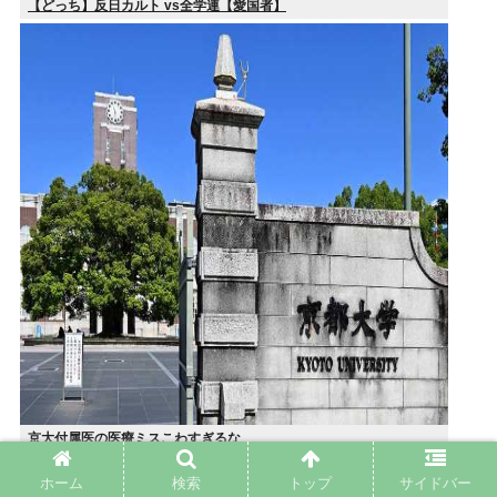
【どっち】反日カルト vs全学連【愛国者】
京大付属医の医療ミスこわすぎるな
ホーム
検索
トップ
サイドバー