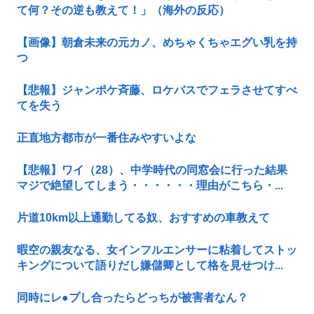
て何？その逆も教えて！」（海外の反応）
【画像】朝倉未来の元カノ、めちゃくちゃエグい乳を持
つ
【悲報】ジャンポケ斉藤、ロケバスでフェラさせてすべ
てを失う
正直地方都市が一番住みやすいよな
【悲報】ワイ（28）、中学時代の同窓会に行った結果
マジで絶望してしまう・・・・・・理由がこちら・...
片道10km以上通勤してる奴、おすすめの車教えて
暇空の親友なる、女インフルエンサーに粘着してストッ
キングについて語りだし嫌儲卿として格を見せつけ...
同時にレ●プし合ったらどっちが被害者なん？