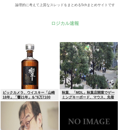
論理的に考えて上質なスレッドをまとめる5chまとめサイトです
ロジカル速報
ビックカメラ、ウイスキー「山崎
秋葉、「MDL」秋葉店開業でゲー
18年」「響21年」を”6万7100
ミングキーボード、マウス、先着
円”で抽選販売
1000名無料配布で行列。まだいけ
るぞ急げ!!