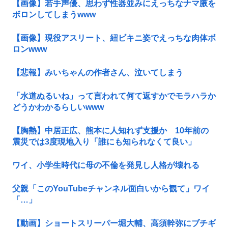
【画像】若手声優、思わず性器並みにえっちなナマ腋を
ボロンしてしまうwww
【画像】現役アスリート、紐ビキニ姿でえっちな肉体ボ
ロンwww
【悲報】みいちゃんの作者さん、泣いてしまう
「水道ぬるいね」って言われて何て返すかでモラハラか
どうかわかるらしいwww
【胸熱】中居正広、熊本に人知れず支援か 10年前の
震災では3度現地入り「誰にも知られなくて良い」
ワイ、小学生時代に母の不倫を発見し人格が壊れる
父親「このYouTubeチャンネル面白いから観て」ワイ
「…」
【動画】ショートスリーパー堀大輔、高須幹弥にブチギ