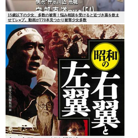
15歳以下の少女、多数の被害！悩み相談を受けると近づき薬を飲ま
せてレ●プ。動画が770本見つかり被害少女多数