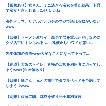
【画像あり】女さん、ミニ過ぎる浴衣を着た結果、下品
で痴女と言われる→2.4万いいね
海外ドラマ、リアルだとガチのマジで語れる奴がいない
www
【悲報】ラーメン屋ワイ、親切で器を重ねただけなのに
クソ店主にキレられる ←…礼儀正しいワイが悪い...
岩本蓮加の腹筋www大変なことになってるって...
【絶望】大阪のトイレ、究極の二択を利用者に迫ってし
まうwww (※画像あり)
【悲報】妹さん、兄との旅行でダブルベッドを予約して
しまう⇒www
【朗報】佐藤二朗、沈黙を破り完全勝利宣言