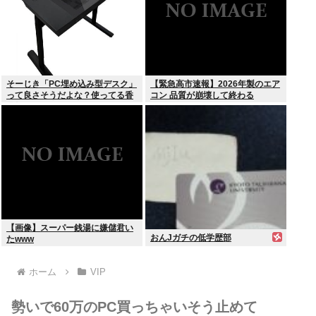
そーじき「PC埋め込み型デスク」
【緊急高市速報】2026年製のエア
って良さそうだよな？使ってる香
コン 品質が崩壊して終わる
具師いるか？
【画像】スーパー銭湯に嫌儲君い
おんJガチの低学歴部
たwww
ホーム
VIP
勢いで60万のPC買っちゃいそう止めて