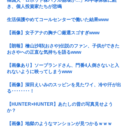
韓国人「ロボット株バブル崩壊か…」AI半導体株に続
き、個人投資家たちが悲鳴
生活保護やめてコールセンターで働いた結果www
【画像】女子アナの胸チ〇厳選スゴすぎwww
【朗報】檜山沙耶(おさや)伝説のファン、子供ができた
おさやへの正直な気持ちを語るwww
【画像あり】ソープランドさん、門番4人倒さないと入
れないように映ってしまうwww
【画像】深田えいみのスッピンを見たワイ、冷や汗が出
る････････！
【HUNTER×HUNTER】あたしの昔の写真見せよう
か？
【画像】地獄のようなマンションが見つかるｗｗｗ