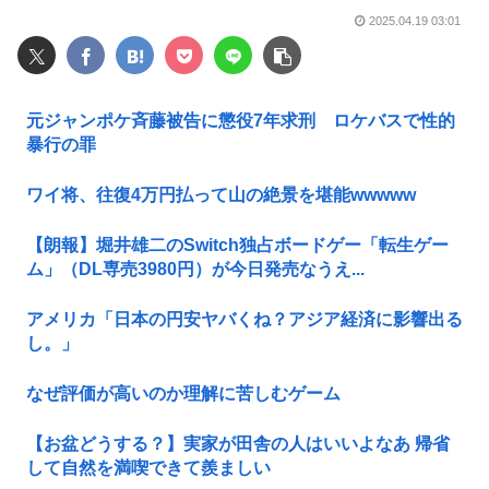
2025.04.19 03:01
元ジャンポケ斉藤被告に懲役7年求刑 ロケバスで性的
暴行の罪
ワイ将、往復4万円払って山の絶景を堪能wwwww
【朗報】堀井雄二のSwitch独占ボードゲー「転生ゲー
ム」（DL専売3980円）が今日発売なうえ...
アメリカ「日本の円安ヤバくね？アジア経済に影響出る
し。」
なぜ評価が高いのか理解に苦しむゲーム
【お盆どうする？】実家が田舎の人はいいよなあ 帰省
して自然を満喫できて羨ましい