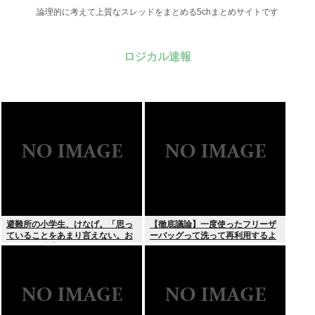
論理的に考えて上質なスレッドをまとめる5chまとめサイトです
ロジカル速報
避難所の小学生、けなげ。「思っ
【徹底議論】一度使ったフリーザ
ていることをあまり言えない。お
ーバッグって洗って再利用するよ
母さんに迷惑かけるから」
な？