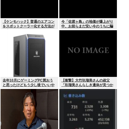
【ケンモハック】普通のエアコン
今「佐渡ヶ島」の地価が爆上がり
をスポットクーラー化する方法が
中、お前らまだ安い今のうちに騙
発案される
されたと思って買っとけ！
去年10月にゲーミングPC買おう
【衝撃】大竹玖瑠美さんの叔父
と思ったけどもう少し後でいいや
「玖瑠美さんらしき遺体が見つか
で時期逃したらうなぎ登りに値上
った」玖瑠美さんの母「ギャー
がりしていった
！！ 」