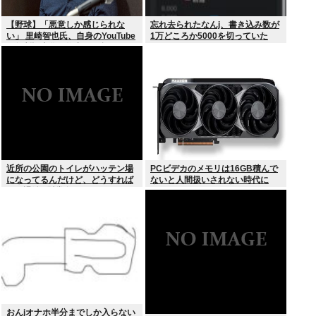
【野球】「悪意しか感じられな
忘れ去られたなんj、書き込み数が
い」 里崎智也氏、自身のYouTube
1万どころか5000を切っていた
の無断記事化へ物申す… 語るメデ
ィアとの関係性
近所の公園のトイレがハッテン場
PCビデカのメモリは16GB積んで
になってるんだけど、どうすれば
ないと人間扱いされない時代に
ゲイ退治&懸賞金ゲットでき
る？？？
おんjオナホ半分までしか入らない