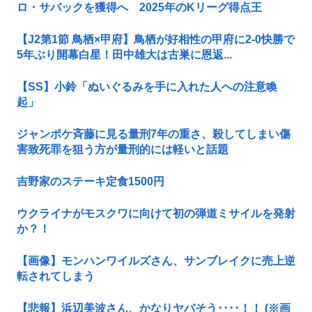
ロ・サバックを獲得へ 2025年のKリーグ得点王
【J2第1節 鳥栖×甲府】鳥栖が好相性の甲府に2-0快勝で
5年ぶり開幕白星！田中雄大は古巣に恩返...
【SS】小鈴「ぬいぐるみを手に入れた人への注意喚
起」
ジャンポケ斉藤に見る量刑7年の重さ、殺してしまい傷
害致死罪を狙う方が量刑的には軽いと話題
吉野家のステーキ定食1500円
ウクライナがモスクワに向けて初の弾道ミサイルを発射
か？！
【画像】モンハンワイルズさん、サンブレイクに売上逆
転されてしまう
【悲報】浜辺美波さん、かなりヤバそう････！！ (※画