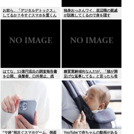
お前ら、「デジタルデトックス」
独身おっさんワイ、底辺職の親戚
してるか？今すぐスマホを置くん
が説教してくるので身を隠す
だ。
はてな、11億円流出の調査報告書
糖質寛解傾向なんだが、「猫が満
を公開。 偽警察、口外禁止、残
足げな返事してる」と言ったら母
業・休日出勤200時間越、孤
親に「お気の毒w」と言われた
立…。やばすぎて草はえる
“サ終”相次ぐスマホゲーム、倒産
YouTubeで赤ちゃんの動画がある