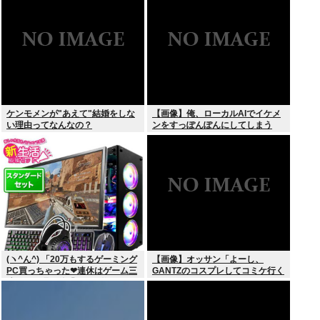
た」
ケンモメンが"あえて"結婚をしな
【画像】俺、ローカルAIでイケメ
い理由ってなんなの？
ンをすっぽんぽんにしてしまう
www
(ヽ^ん^) 「20万もするゲーミング
【画像】オッサン「よーし、
PC買っちゃった❤連休はゲーム三
GANTZのコスプレしてコミケ行く
昧だ」一週間後「お届け物でー
かー」
す」（ヽ´ん`）「そう…」