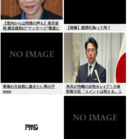
【党内からは同情の声も】高市首
【画像】迷惑行為って何？
相 就任後初の”マッサージ”報道に
「疲れてるアピ？」とSNSでは一
部から冷ややかな声…被災地視
察”PV動画”から続く不信
東海の大自然に逝きたい男の子
米兵が沖縄の女性をレ●プ！小泉
www
防衛大臣「コメントは控える」ニ
ュー速愛国者「辺野古！」