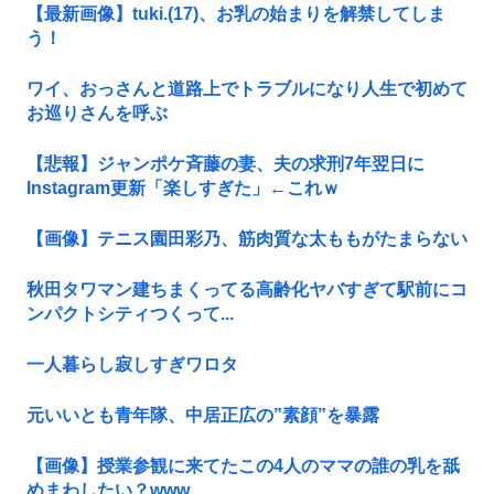
【最新画像】tuki.(17)、お乳の始まりを解禁してしま
う！
ワイ、おっさんと道路上でトラブルになり人生で初めて
お巡りさんを呼ぶ
【悲報】ジャンポケ斉藤の妻、夫の求刑7年翌日に
Instagram更新「楽しすぎた」←これｗ
【画像】テニス園田彩乃、筋肉質な太ももがたまらない
秋田タワマン建ちまくってる高齢化ヤバすぎて駅前にコ
ンパクトシティつくって...
一人暮らし寂しすぎワロタ
元いいとも青年隊、中居正広の”素顔”を暴露
【画像】授業参観に来てたこの4人のママの誰の乳を舐
めまわしたい？www