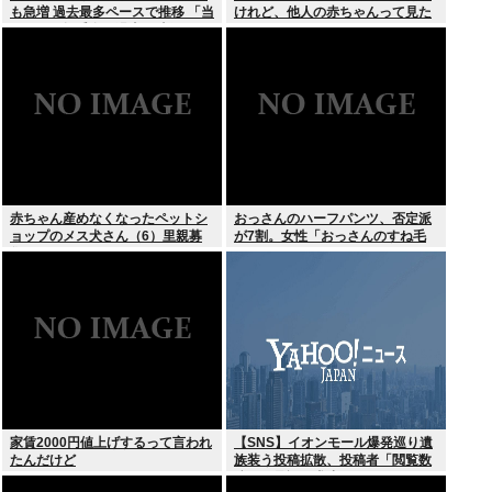
も急増 過去最多ペースで推移 「当
けれど、他人の赤ちゃんって見た
たれば一攫千金」過去の時代に
いのか？
赤ちゃん産めなくなったペットシ
おっさんのハーフパンツ、否定派
ョップのメス犬さん（6）里親募
が7割。女性「おっさんのすね毛
集されてしまうwww
なんて見たくないじゃないですか
w」
家賃2000円値上げするって言われ
【SNS】イオンモール爆発巡り遺
たんだけど
族装う投稿拡散、投稿者「閲覧数
稼ぎや承認欲求止まらなくなっ