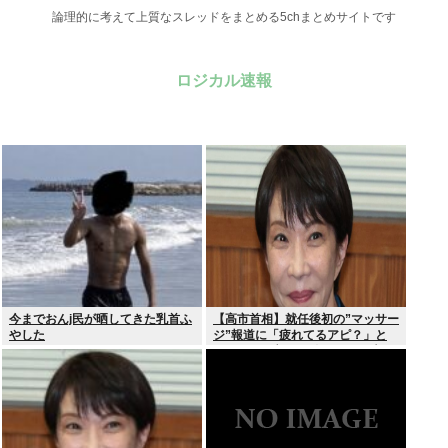
論理的に考えて上質なスレッドをまとめる5chまとめサイトです
ロジカル速報
今までおんj民が晒してきた乳首ふ
【高市首相】就任後初の”マッサー
やした
ジ”報道に「疲れてるアピ？」と
SNSでは一部から冷ややかな声…
被災地視察”PV動画”から続く不信