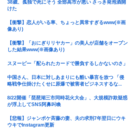
38歳、孤独で死にそう 全部高市が悪い さっき発泡酒開
けた
【衝撃】恋人がいる率、ちょっと異常すぎるwww(※画
像あり)
【衝撃】「おにぎりリヤカー」の美人が店舗をオープン
した結果www(※画像あり)
スヌーピー「配られたカードで勝負するしかないのさ」
中国さん、日本に対しあまりにも酷い暴言を放つ 「侵
略戦争仕掛けたくせに原爆で被害者ビジネスするな...
8/22開催「琵琶湖三市同時花火大会」、大規模詐欺疑惑
が浮上してSNS阿鼻叫喚
【悲報】ジャンポケ斉藤の妻、夫の求刑7年翌日にウキ
ウキでInstagram更新