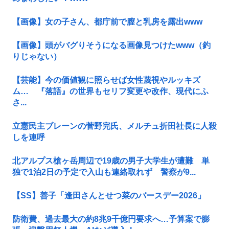
【画像】女の子さん、都庁前で膣と乳房を露出www
【画像】頭がバグりそうになる画像見つけたwww（釣
りじゃない）
【芸能】今の価値観に照らせば女性蔑視やルッキズ
ム… 『落語』の世界もセリフ変更や改作、現代にふ
さ...
立憲民主ブレーンの菅野完氏、メルチュ折田社長に人殺
しを連呼
北アルプス槍ヶ岳周辺で19歳の男子大学生が遭難 単
独で1泊2日の予定で入山も連絡取れず 警察が9...
【SS】善子「逢田さんとせつ菜のバースデー2026」
防衛費、過去最大の約8兆9千億円要求へ…予算案で膨