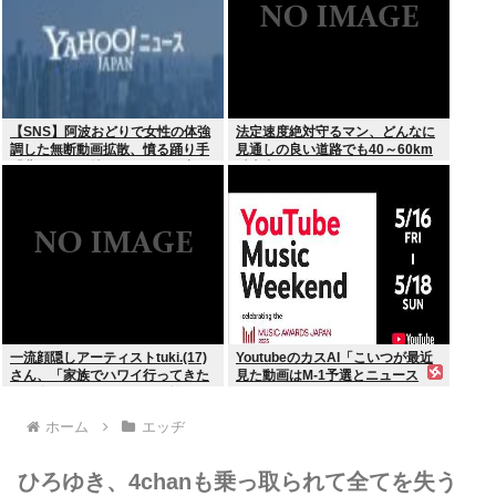
【SNS】阿波おどりで女性の体強
法定速度絶対守るマン、どんなに
調した無断動画拡散、憤る踊り手
見通しの良い道路でも40～60km
「悲しいし気持ち悪い」…警察へ
以上出さない
の相談も検討
一流顔隠しアーティストtuki.(17)
YoutubeのカスAI「こいつが最近
さん、「家族でハワイ行ってきた
見た動画はM-1予選とニュース
w」 自己顕示欲がどんどん抑えら
か…」
れなくなる
ホーム
エッヂ
ひろゆき、4chanも乗っ取られて全てを失う