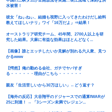
中国の三峡ダムが全開放流を実施…長江流域で深刻な洪
水被害！
彼女「ねぃねぃ、結婚も視野に入ってきたわけだし給料
教えてほしいナリ」ワイ「16万だよ」⇒結果！
オーストラリア研究チーム、45年間、2700人以上を研
究した結果。大麻に有益な効果はほとんどなく...
【画像】誰とエッチしたいか見解が別れる六人衆、見つ
かるwww
【愕然】俺の勤める会社、ガチでヤバすぎ
る・・・・・・理由がこちら・・・・・・
親友「生活苦しいから30万ほしい」←どう返す？
【海外の反応】大谷翔平のドジャースでの通算fWARが
25に到達！ → 「3シーズン未満でレジェン...