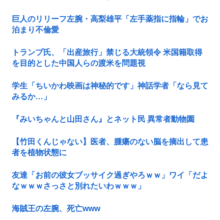
巨人のリリーフ左腕・高梨雄平「左手薬指に指輪」でお
泊まり不倫愛
トランプ氏、「出産旅行」禁じる大統領令 米国籍取得
を目的とした中国人らの渡米を問題視
学生「ちいかわ映画は神秘的です」神話学者「なら見て
みるか…」
『みいちゃんと山田さん』とネット民 異常者動物園
【竹田くんじゃない】医者、腫瘍のない脳を摘出して患
者を植物状態に
友達「お前の彼女ブッサイク過ぎやろｗｗ」ワイ「だよ
なｗｗｗさっさと別れたいわｗｗｗ」
海賊王の左腕、死亡www