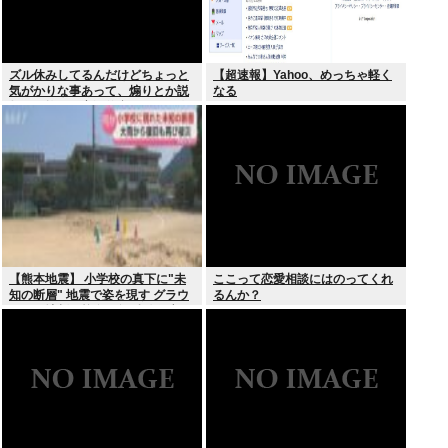
ズル休みしてるんだけどちょっと
【超速報】Yahoo、めっちゃ軽く
気がかりな事あって、煽りとか説
なる
教とか抜きに客観的意見くれる人
だけきてくれ
【熊本地震】 小学校の真下に"未
ここって恋愛相談にはのってくれ
知の断層" 地震で姿を現す グラウ
るんか？
ンドに地割れ校舎に亀裂 八代市