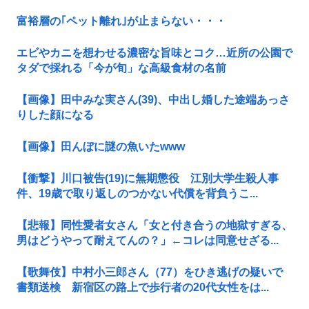
富裕層の｢ペット離れ｣が止まらない・・・
エビやカニを想わせる濃密な旨味とコク…近所の公園で
タダで採れる「今が旬」な高級食材の名前
【画像】田中みな実さん(39)、中出し婚した途端あっさ
りした顔になる
【画像】田んぼに謎の魚いたwww
【衝撃】川口被告(19)に無期懲役 江別大学生殺人事
件、19歳で取り返しのつかない代償を背負うこ...
【悲報】同性愛者女さん「女と付き合うの地獄すぎる、
男はどうやって耐えてんの？」←コレは同意せざる...
【歌舞伎】中村小三郎さん（77）をひき逃げの疑いで
書類送検 新宿区の路上で歩行者の20代女性をは...