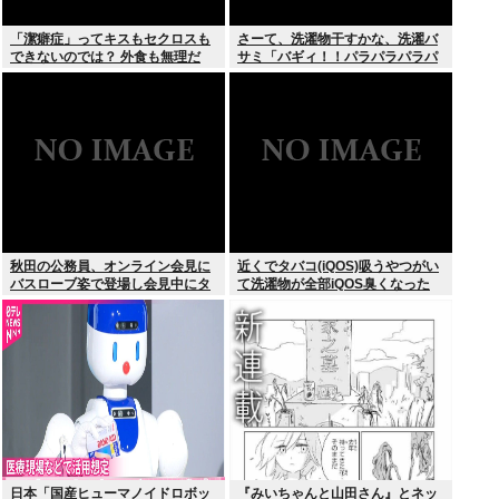
「潔癖症」ってキスもセクロスも
さーて、洗濯物干すかな、洗濯バ
できないのでは？ 外食も無理だ
サミ「バギィ！！パラパラパラパ
ろ。
ラ」
秋田の公務員、オンライン会見に
近くでタバコ(iQOS)吸うやつがい
バスローブ姿で登場し会見中にタ
て洗濯物が全部iQOS臭くなった
バコを吸う←あのさあ！
日本「国産ヒューマノイドロボッ
『みいちゃんと山田さん』とネッ