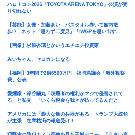
ハロ！コン2026「TOYOTA ARENA TOKYO」公演が売
り切れない
【芸能】女優・加藤あい バスタオル巻いて館内散
歩!? ネット「思わず二度見」「IWGPを思い出す...
【画像】杉原杏璃とかいうエチエチ投資家
みいちゃん、セコカンになる
【福岡】3年間で2億6500万円 福岡県議会「海外視察
費」公表
愛煙家・岸谷蘭丸「喫煙者の権利がマジで侵害されて
る」と私見 「いくら税金を我々が払ってるんだと」
アメリカには「膨大な量の兵器がある」トランプ大統領
が主張…在庫枯渇の報道受け！
辺野古の防犯カメラ画像を見た玉城デニー、「うまい言