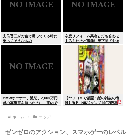
安倍晋三がお盆で帰ってくる時に
今度リフォーム業者と打ち合わせ
乗ってそうなもの
するんだけど事前に床下見ておき
たいって言われたんだけどそうい
うものなの？
BMWオーナー、激怒。2,000万円
【ヤフコメで話題・紙の雑誌の衰
超の高級車を買ったのに、車内で
退】週刊少年ジャンプ100万部割
スパイダーマンCMの視聴を強制
れは「終わり」の始まりか
されてしまう。
ホーム
エッヂ
ゼンゼロのアクション、スマホゲーのレベル