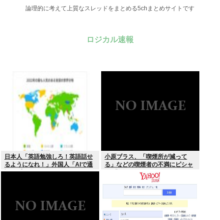
論理的に考えて上質なスレッドをまとめる5chまとめサイトです
ロジカル速報
日本人「英語勉強しろ！英語話せ
小原ブラス、「喫煙所が減って
るようになれ！」外国人「AIで通
る」などの喫煙者の不満にピシャ
訳アプリ使えばいいじゃん」
リ 「じゃあやめれば？タバコなん
て家でだけ吸ってればいい」