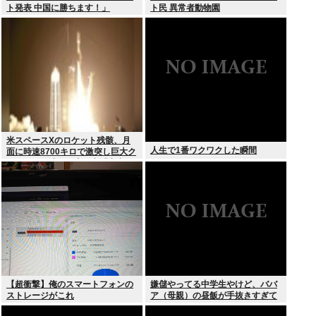
ト発表 中国に勝ちます！」
ト民 異常者動物園
youtubeで1万いいね
米スペースXのロケット残骸、月
人生で1番ワクワクした瞬間
面に時速8700キロで激突し巨大ク
レーター形成か…専門家「宇宙ご
み処分に無頓着」
【超衝撃】俺のスマートフォンの
嫌儲やってる中学生やけど、ババ
ストレージがこれ
ア（母親）の昼飯が手抜きすぎて
キレそう