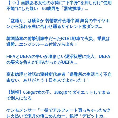
【 つ 】面識ある女性の水筒に"下半身"を押し付け"使用
不能"にした疑い 66歳男を「器物損壊」...
「盆踊り」は騒音か 苦情数件会場半減 無音の中イヤホ
ンから流れる曲に合わせ踊るサイレント盆ダンス...
韓国陸軍の射撃訓練中だったK1E1戦車で火災、乗員は
避難…エンジンルーム付近から出火！
FIFAとUEFAの争いが凄まじい泥沼状態に突入、UEFA
の要求を呑んだFIFAだったがUEFA...
高市総理と対話の避難所代表者「避難所の生活全く不自
由ない、ありがとう！日本人でよかった！」
【朗報】65kgの女の子、38kgまでダイエットしてまる
で別人になる
ケンモメンサー「一括でアルフォート買っちゃったwク
レカ払いで来月の俺ごめんねー」銀行「デビットカ...