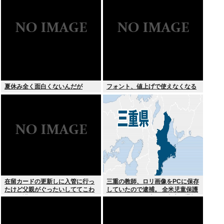
夏休み全く面白くないんだが
フォント、値上げで使えなくなる
在留カードの更新しに入管に行っ
三重の教師、ロリ画像をPCに保存
たけど父親がぐったいしててこわ
していたので逮捕。 全米児童保護
い要介護3
センターから日本の警察庁に通報
が来る。