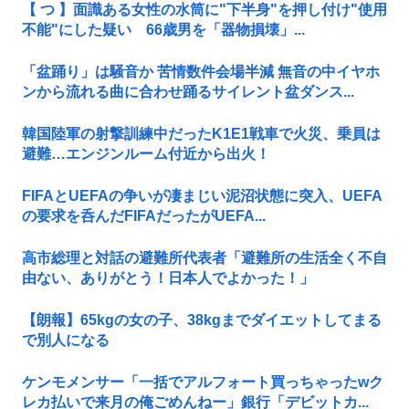
【 つ 】面識ある女性の水筒に"下半身"を押し付け"使用
不能"にした疑い 66歳男を「器物損壊」...
「盆踊り」は騒音か 苦情数件会場半減 無音の中イヤホ
ンから流れる曲に合わせ踊るサイレント盆ダンス...
韓国陸軍の射撃訓練中だったK1E1戦車で火災、乗員は
避難…エンジンルーム付近から出火！
FIFAとUEFAの争いが凄まじい泥沼状態に突入、UEFA
の要求を呑んだFIFAだったがUEFA...
高市総理と対話の避難所代表者「避難所の生活全く不自
由ない、ありがとう！日本人でよかった！」
【朗報】65kgの女の子、38kgまでダイエットしてまる
で別人になる
ケンモメンサー「一括でアルフォート買っちゃったwク
レカ払いで来月の俺ごめんねー」銀行「デビットカ...