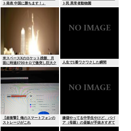
ト発表 中国に勝ちます！」
ト民 異常者動物園
youtubeで1万いいね
米スペースXのロケット残骸、月
人生で1番ワクワクした瞬間
面に時速8700キロで激突し巨大ク
レーター形成か…専門家「宇宙ご
み処分に無頓着」
【超衝撃】俺のスマートフォンの
嫌儲やってる中学生やけど、ババ
ストレージがこれ
ア（母親）の昼飯が手抜きすぎて
キレそう