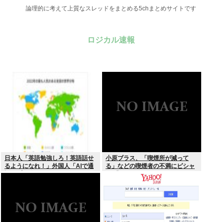
論理的に考えて上質なスレッドをまとめる5chまとめサイトです
ロジカル速報
日本人「英語勉強しろ！英語話せ
小原ブラス、「喫煙所が減って
るようになれ！」外国人「AIで通
る」などの喫煙者の不満にピシャ
訳アプリ使えばいいじゃん」
リ 「じゃあやめれば？タバコなん
て家でだけ吸ってればいい」