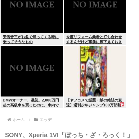
安倍晋三がお盆で帰ってくる時に
今度リフォーム業者と打ち合わせ
乗ってそうなもの
するんだけど事前に床下見ておき
たいって言われたんだけどそうい
うものなの？
BMWオーナー、激怒。2,000万円
【ヤフコメで話題・紙の雑誌の衰
超の高級車を買ったのに、車内で
退】週刊少年ジャンプ100万部割
スパイダーマンCMの視聴を強制
れは「終わり」の始まりか
されてしまう。
ホーム
エッヂ
SONY、Xperia 1VI「ぼっち・ざ・ろっく！」