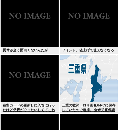
夏休み全く面白くないんだが
フォント、値上げで使えなくなる
在留カードの更新しに入管に行っ
三重の教師、ロリ画像をPCに保存
たけど父親がぐったいしててこわ
していたので逮捕。 全米児童保護
い要介護3
センターから日本の警察庁に通報
が来る。