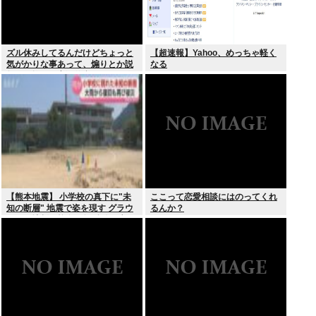
ズル休みしてるんだけどちょっと
【超速報】Yahoo、めっちゃ軽く
気がかりな事あって、煽りとか説
なる
教とか抜きに客観的意見くれる人
だけきてくれ
【熊本地震】 小学校の真下に"未
ここって恋愛相談にはのってくれ
知の断層" 地震で姿を現す グラウ
るんか？
ンドに地割れ校舎に亀裂 八代市