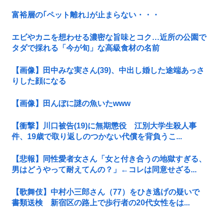
富裕層の｢ペット離れ｣が止まらない・・・
エビやカニを想わせる濃密な旨味とコク…近所の公園で
タダで採れる「今が旬」な高級食材の名前
【画像】田中みな実さん(39)、中出し婚した途端あっさ
りした顔になる
【画像】田んぼに謎の魚いたwww
【衝撃】川口被告(19)に無期懲役 江別大学生殺人事
件、19歳で取り返しのつかない代償を背負うこ...
【悲報】同性愛者女さん「女と付き合うの地獄すぎる、
男はどうやって耐えてんの？」←コレは同意せざる...
【歌舞伎】中村小三郎さん（77）をひき逃げの疑いで
書類送検 新宿区の路上で歩行者の20代女性をは...