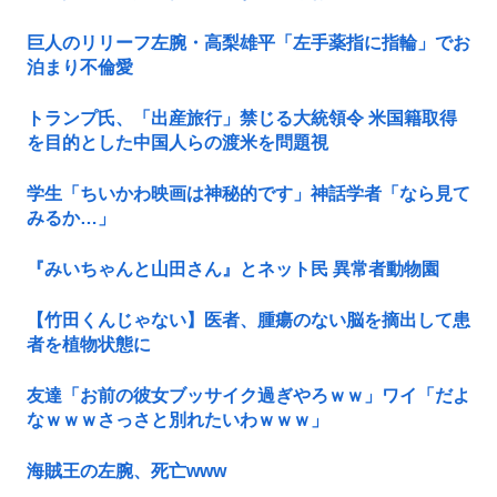
巨人のリリーフ左腕・高梨雄平「左手薬指に指輪」でお
泊まり不倫愛
トランプ氏、「出産旅行」禁じる大統領令 米国籍取得
を目的とした中国人らの渡米を問題視
学生「ちいかわ映画は神秘的です」神話学者「なら見て
みるか…」
『みいちゃんと山田さん』とネット民 異常者動物園
【竹田くんじゃない】医者、腫瘍のない脳を摘出して患
者を植物状態に
友達「お前の彼女ブッサイク過ぎやろｗｗ」ワイ「だよ
なｗｗｗさっさと別れたいわｗｗｗ」
海賊王の左腕、死亡www