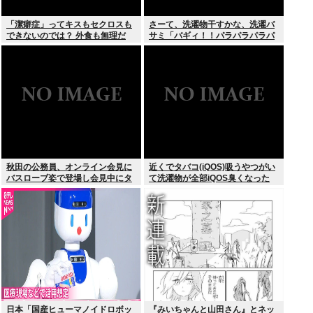
「潔癖症」ってキスもセクロスも
さーて、洗濯物干すかな、洗濯バ
できないのでは？ 外食も無理だ
サミ「バギィ！！パラパラパラパ
ろ。
ラ」
秋田の公務員、オンライン会見に
近くでタバコ(iQOS)吸うやつがい
バスローブ姿で登場し会見中にタ
て洗濯物が全部iQOS臭くなった
バコを吸う←あのさあ！
日本「国産ヒューマノイドロボッ
『みいちゃんと山田さん』とネッ