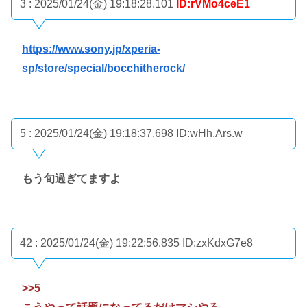
3 : 2025/01/24(金) 19:18:28.101
ID:rVMo4ceE1
https://www.sony.jp/xperia-
sp/store/special/bocchitherock/
5 : 2025/01/24(金) 19:18:37.698
ID:wHh.Ars.w
もう旬過ぎてますよ
42 : 2025/01/24(金) 19:22:56.835
ID:zxKdxG7e8
>>5