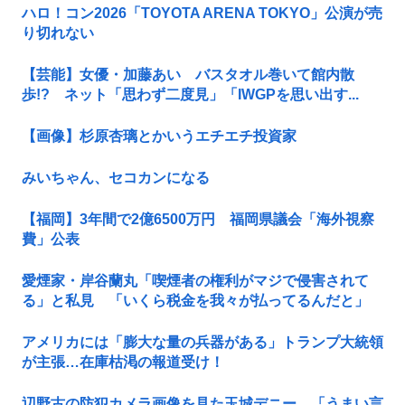
ハロ！コン2026「TOYOTA ARENA TOKYO」公演が売
り切れない
【芸能】女優・加藤あい バスタオル巻いて館内散
歩!? ネット「思わず二度見」「IWGPを思い出す...
【画像】杉原杏璃とかいうエチエチ投資家
みいちゃん、セコカンになる
【福岡】3年間で2億6500万円 福岡県議会「海外視察
費」公表
愛煙家・岸谷蘭丸「喫煙者の権利がマジで侵害されて
る」と私見 「いくら税金を我々が払ってるんだと」
アメリカには「膨大な量の兵器がある」トランプ大統領
が主張…在庫枯渇の報道受け！
辺野古の防犯カメラ画像を見た玉城デニー、「うまい言