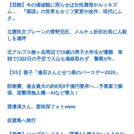
【芸能】今の価値観に照らせば女性蔑視やルッキズ
ム… 『落語』の世界もセリフ変更や改作、現代にふ
さ...
立憲民主ブレーンの菅野完氏、メルチュ折田社長に人殺
しを連呼
北アルプス槍ヶ岳周辺で19歳の男子大学生が遭難 単
独で1泊2日の予定で入山も連絡取れず 警察が9...
【SS】善子「逢田さんとせつ菜のバースデー2026」
防衛費、過去最大の約8兆9千億円要求へ…予算案で膨
張、迎撃用無人機・AIなど導入！
渡邊渚さん、意味深フォトwww
佐渡島へ旅行