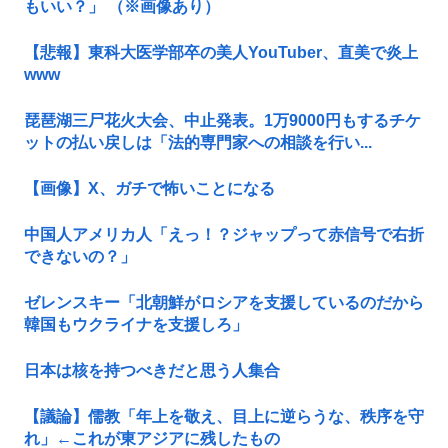
もいい？」 （※画像あり）
【悲報】東科大医学部卒の美人YouTuber、直美で炎上
www
琵琶湖三尸花火大会、中止発表。1万9000円もするチケ
ットの払い戻しは「法的専門家への相談を行い...
【画像】X、ガチで怖いことになる
中国人アメリカ人「えっ！？ジャップって赤信号で右折
できないの？」
ゼレンスキー「北朝鮮がロシアを支援しているのだから
韓国もウクライナを支援しろ」
日本は核を持つべきだと思う人集合
【議論】儒教「年上を敬え、目上に逆らうな、秩序を守
れ」←これが東アジアに残したもの