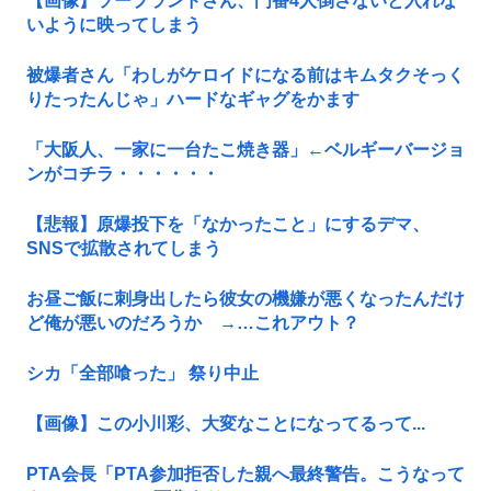
【画像】ソープランドさん、門番4人倒さないと入れな
いように映ってしまう
被爆者さん「わしがケロイドになる前はキムタクそっく
りたったんじゃ」ハードなギャグをかます
「大阪人、一家に一台たこ焼き器」←ベルギーバージョ
ンがコチラ・・・・・・
【悲報】原爆投下を「なかったこと」にするデマ、
SNSで拡散されてしまう
お昼ご飯に刺身出したら彼女の機嫌が悪くなったんだけ
ど俺が悪いのだろうか →…これアウト？
シカ「全部喰った」 祭り中止
【画像】この小川彩、大変なことになってるって...
PTA会長「PTA参加拒否した親へ最終警告。こうなって