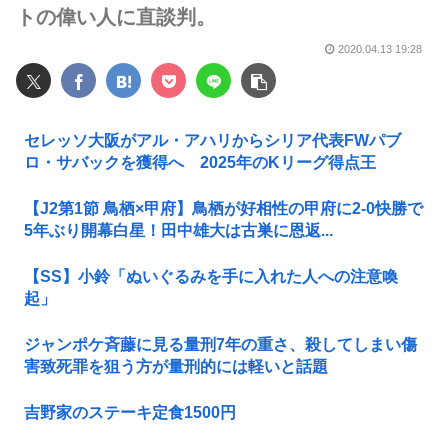
トの偉い人に直談判。
2020.04.13 19:28
セレッソ大阪がアル・アハリからシリア代表FWパブ
ロ・サバックを獲得へ 2025年のKリーグ得点王
【J2第1節 鳥栖×甲府】鳥栖が好相性の甲府に2-0快勝で
5年ぶり開幕白星！田中雄大は古巣に恩返...
【SS】小鈴「ぬいぐるみを手に入れた人への注意喚
起」
ジャンポケ斉藤に見る量刑7年の重さ、殺してしまい傷
害致死罪を狙う方が量刑的には軽いと話題
吉野家のステーキ定食1500円