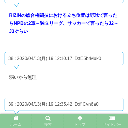
RIZINの総合格闘技における立ち位置は野球で言った
らNPBの2軍～独立リーグ、サッカーで言ったらJ2～
J3ぐらい
38 : 2020/04/13(月) 19:12:10.17
ID:tE5brMuk0
弱いから無理
39 : 2020/04/13(月) 19:12:35.42
ID:ffiCvn6a0
やることになったらやると思うよ
ホーム
検索
トップ
サイドバー