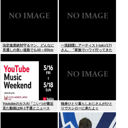
の相談も検討
法定速度絶対守るマン、どんなに
一流顔隠しアーティストtuki.(17)
見通しの良い道路でも40～60km
さん、「家族でハワイ行ってきた
以上出さない
w」 自己顕示欲がどんどん抑えら
れなくなる
YoutubeのカスAI「こいつが最近
独身ひとり暮らしおじさんがひと
見た動画はM-1予選とニュース
りでスシローに来たよ☺
か…」