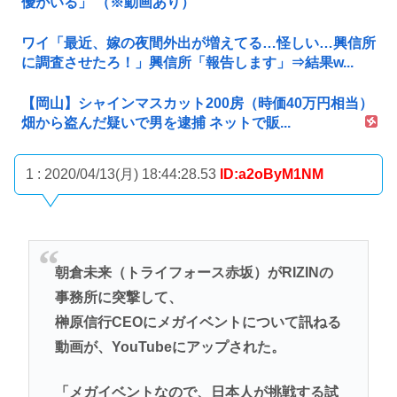
優がいる」 （※動画あり）
ワイ「最近、嫁の夜間外出が増えてる…怪しい…興信所
に調査させたろ！」興信所「報告します」⇒結果w...
【岡山】シャインマスカット200房（時価40万円相当）
畑から盗んだ疑いで男を逮捕 ネットで販...
1 : 2020/04/13(月) 18:44:28.53
ID:a2oByM1NM
朝倉未来（トライフォース赤坂）がRIZINの
事務所に突撃して、
榊原信行CEOにメガイベントについて訊ねる
動画が、YouTubeにアップされた。
「メガイベントなので、日本人が挑戦する試