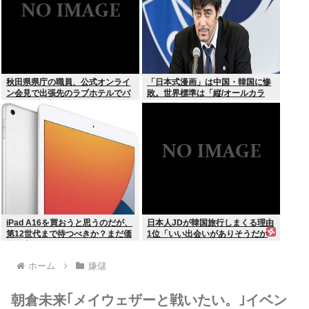
秋田県県庁の職員、公式オンライ
「日本式漫画」は中国・韓国に惨
ン会見で出張先のラブホテルでバ
敗。世界標準は「縦/オールカラ
スローブを着て喫煙しながら登場
ー」の”ウェブトゥーン”に
www
iPad A16を買おうと思うのだが、
日本人JDが韓国旅行しまくる理由
第12世代まで待つべきか？まだ価
1位「いい出会いがありそうだか
格が上がっていくようなら、いま
ら」
買っときたいが…
ホーム
嫌儲
朝倉未来｢メイウェザーと戦いたい。｣イベン