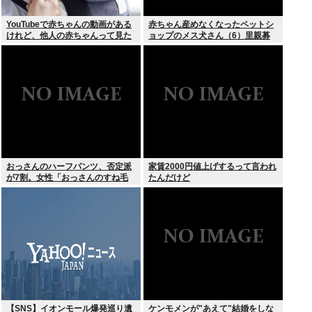
YouTubeで赤ちゃんの動画がある
赤ちゃん産めなくなったペットシ
けれど、他人の赤ちゃんって見た
ョップのメス犬さん（6）里親募
いのか？
集されてしまうwww
おっさんのハーフパンツ、否定派
家賃2000円値上げするって言われ
が7割。女性「おっさんのすね毛
たんだけど
なんて見たくないじゃないですか
w」
【SNS】イオンモール爆発巡り遺
ケンモメンが"あえて"結婚をしな