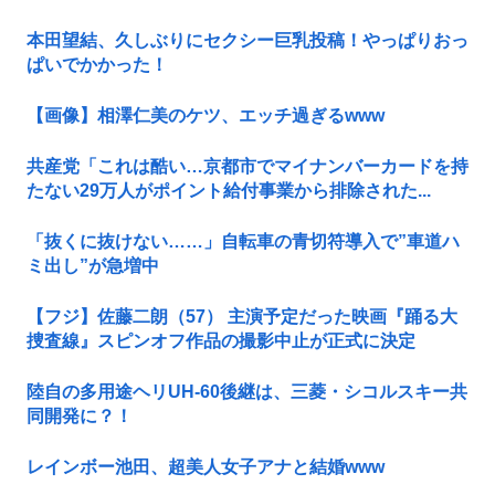
本田望結、久しぶりにセクシー巨乳投稿！やっぱりおっ
ぱいでかかった！
【画像】相澤仁美のケツ、エッチ過ぎるwww
共産党「これは酷い…京都市でマイナンバーカードを持
たない29万人がポイント給付事業から排除された...
「抜くに抜けない……」自転車の青切符導入で”車道ハ
ミ出し”が急増中
【フジ】佐藤二朗（57） 主演予定だった映画『踊る大
捜査線』スピンオフ作品の撮影中止が正式に決定
陸自の多用途ヘリUH-60後継は、三菱・シコルスキー共
同開発に？！
レインボー池田、超美人女子アナと結婚www