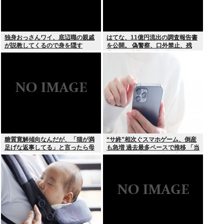
独身おっさんワイ、底辺職の親戚
はてな、11億円流出の調査報告書
が説教してくるので身を隠す
を公開。 偽警察、口外禁止、残
業・休日出勤200時間越、孤
立…。やばすぎて草はえる
糖質寛解傾向なんだが、「猫が満
“サ終”相次ぐスマホゲーム、倒産
足げな返事してる」と言ったら母
も急増 過去最多ペースで推移 「当
親に「お気の毒w」と言われた
たれば一攫千金」過去の時代に