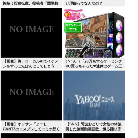
族装う投稿拡散、投稿者「閲覧数
い理由ってなんなの？
稼ぎや承認欲求止まらなくなっ
た」
【画像】俺、ローカルAIでイケメ
(ヽ^ん^) 「20万もするゲーミング
ンをすっぽんぽんにしてしまう
PC買っちゃった❤連休はゲーム三
www
昧だ」一週間後「お届け物でー
す」（ヽ´ん`）「そう…」
【画像】オッサン「よーし、
【SNS】阿波おどりで女性の体強
GANTZのコスプレしてコミケ行く
調した無断動画拡散、憤る踊り手
かー」
「悲しいし気持ち悪い」…警察へ