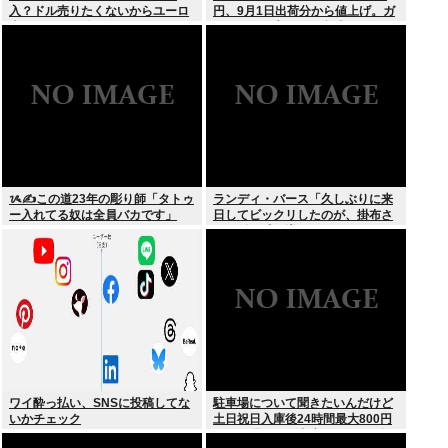
入？ドル売りたくないからユーロ
円、9月1日出荷分から値上げ。ガ
売るわ」EU激怒www
ソリンより高いとか意味不明すぎ
る
ᝰ✍この道23年の彫り師「タトゥ
ランディ・バース「久しぶりに来
ー入れてる奴は全員バカです」
日してビックリしたのが、掛布さ
んの髪の毛が増えていた。岡田さ
んは髪の毛がなくなってた」
ワイ酔っ払い、SNSに投稿してな
駐車場について聞きたいんだけど
いかチェック
土日祝日入庫後24時間最大800円
って日曜いれて出庫日が平日の場