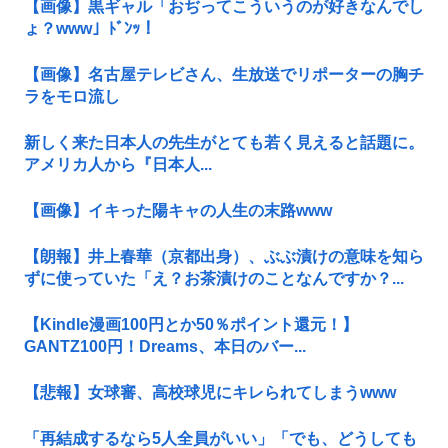
【画像】黒ギャル「おぢってこういうのが好きなんでし
ょ？www」ﾄﾞﾝｯ！
【画像】名古屋テレビさん、生放送でリポーターの胸チ
ラをモロ流し
新しく来た日本人の先生がとても若く見えると話題に。
アメリカ人から『日本人...
【画像】イキった陽キャの人生の末路www
【朗報】井上春華（京都出身）、ぶぶ漬けの意味を知ら
ずに使っていた「え？お茶漬けのことなんですか？...
【Kindle漫画100円とか50％ポイント還元！】
GANTZ100円！Dreams、本日のバー...
【悲報】女球審、高校球児にキレられてしまうwww
「再結成するなら5人全員がいい」「でも、どうしても