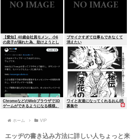
【愛知】40歳会社員モメン、小6
ブサイクすぎて仕事もできなくて
の息子が溺れた為、助けようとし
消えたい
て溺れる なお息子は妻が救出
ChromeなどのWebブラウザで3D
ワイと友達になってくれるおんj民
ゲームができるようになる模様。
募集中
Windowsは完全不要に
ホーム
VIP
エッヂの書き込み方法に詳しい人ちょっと来