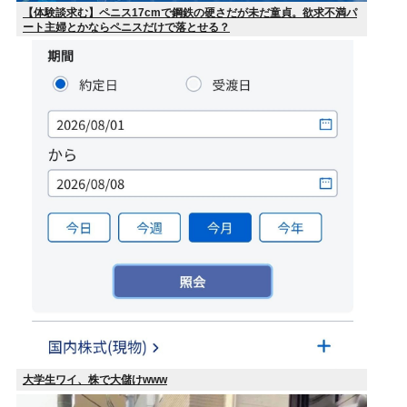
【体験談求む】ペニス17cmで鋼鉄の硬さだが未だ童貞。欲求不満パ
ート主婦とかならペニスだけで落とせる？
大学生ワイ、株で大儲けwww