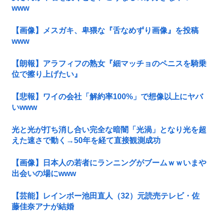
www
【画像】メスガキ、卑猥な『舌なめずり画像』を投稿
www
【朗報】アラフィフの熟女『細マッチョのペニスを騎乗
位で擦り上げたい』
【悲報】ワイの会社「解約率100%」で想像以上にヤバ
いwww
光と光が打ち消し合い完全な暗闇「光渦」となり光を超
えた速さで動く→50年を経て直接観測成功
【画像】日本人の若者にランニングがブームｗｗいまや
出会いの場にwww
【芸能】レインボー池田直人（32）元読売テレビ・佐
藤佳奈アナが結婚