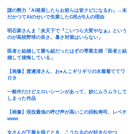
謎の勢力「AI発展したらお前らは皆クビになるわ」→未
だかつてAIのせいで失業したG民が0人の理由
明石家さんま「炎天下で『こいつら大変やなぁ』という
のが高校野球の良さ。暑さ対策はいらない」
医者と結婚して勝ち組だったはずの専業主婦「医者と結
婚して後悔している」
【画像】渡邊渚さん、お●んこギリギリの水着着ててワ
ロタ
一般作だけどエロいシーンがあって、妙にムラムラして
しまった作品
【画像】現役最強の呼び声が高いこの回転寿司、レベチ
www
女さんが下着を脱ぐとき、こうなるのが好きなやつ