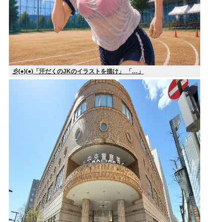
彡(●)(●)「汗だくのJKのイラストを描け」 「…」