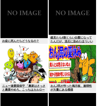
合料金どうなるの
鏡見たら4割くらい白髪になって
お盆に死んだらどうなるの？
たんだが、流石に染めたほういい
の ？半分おじいちゃんでドン引き
したわ
ニュー速愛国保守 「農家はさっさ
おんJ民が作った掲示板、脆弱性
と農業やめろ。こっちはカルロー
が大量にある模様
ズでいいんだから。農業されたら
迷惑だ」