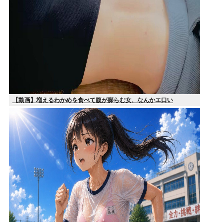
【動画】増えるわかめを食べて腹が膨らむ女、なんかエ口い