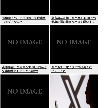
指輪買うのってプロポーズ成功後
高市早苗首相、公用車を3000万の
じゃダメなん？
新車に買い換えタバコを吸いまく
っていた
高市早苗、公用車を3000万円かけ
ヤニカス「電子タバコは臭くな
て喫煙車にしてしまうwww
い」←これ