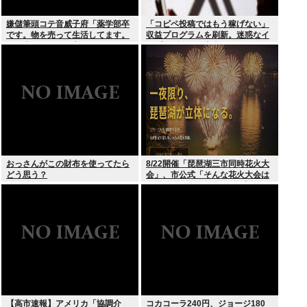
嫌儲筆頭コテ音威子府「薬学部卒
「コピペ投稿ではもう稼げない」
です。物を売って生活してます。
収益プログラムを刷新。迷惑なイ
何を売ってるかは言えません」
ンプレゾンビは本当にいなくなる
のか？
おっさんがこの財布を使ってたら
8/22開催「琵琶湖三市同時花火大
どう思う？
会」、市公式「そんな花火大会は
存在しない」→ SNS阿鼻叫喚
【高市速報】アメリカ「協調介
コカコーラ240円、ジョージ180