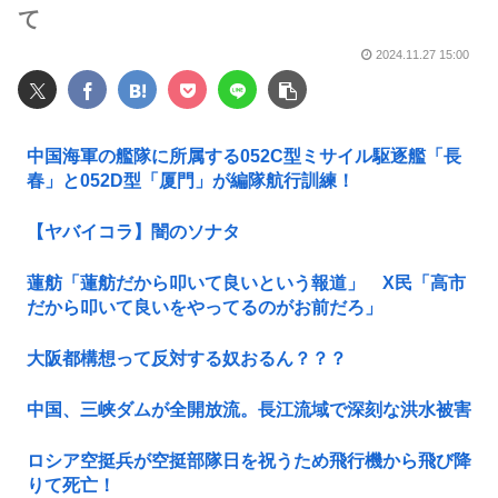
て
2024.11.27 15:00
中国海軍の艦隊に所属する052C型ミサイル駆逐艦「長
春」と052D型「厦門」が編隊航行訓練！
【ヤバイコラ】闇のソナタ
蓮舫「蓮舫だから叩いて良いという報道」 X民「高市
だから叩いて良いをやってるのがお前だろ」
大阪都構想って反対する奴おるん？？？
中国、三峡ダムが全開放流。長江流域で深刻な洪水被害
ロシア空挺兵が空挺部隊日を祝うため飛行機から飛び降
りて死亡！