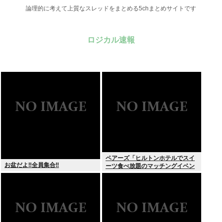
論理的に考えて上質なスレッドをまとめる5chまとめサイトです
ロジカル速報
ペアーズ「ヒルトンホテルでスイ
お盆だよ‼全員集合‼
ーツ食べ放題のマッチングイベン
トやるぞ。女2500円男7000円
な」→女だけ埋まるwww