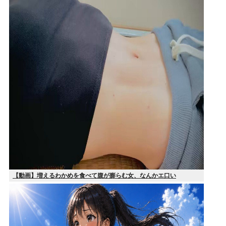
【動画】増えるわかめを食べて腹が膨らむ女、なんかエ口い