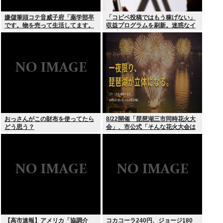
嫌儲筆頭コテ音威子府「薬学部卒
「コピペ投稿ではもう稼げない」
です。物を売って生活してます。
収益プログラムを刷新。迷惑なイ
何を売ってるかは言えません」
ンプレゾンビは本当にいなくなる
のか？
おっさんがこの財布を使ってたら
8/22開催「琵琶湖三市同時花火大
どう思う？
会」、市公式「そんな花火大会は
存在しない」→ SNS阿鼻叫喚
【高市速報】アメリカ「協調介
コカコーラ240円、ジョージ180