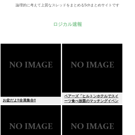
論理的に考えて上質なスレッドをまとめる5chまとめサイトです
ロジカル速報
ペアーズ「ヒルトンホテルでスイ
お盆だよ‼全員集合‼
ーツ食べ放題のマッチングイベン
トやるぞ。女2500円男7000円
な」→女だけ埋まるwww