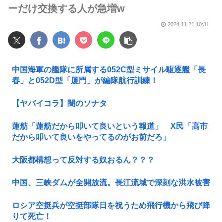
ーだけ交換する人が急増w
2024.11.21 10:31
中国海軍の艦隊に所属する052C型ミサイル駆逐艦「長
春」と052D型「厦門」が編隊航行訓練！
【ヤバイコラ】闇のソナタ
蓮舫「蓮舫だから叩いて良いという報道」 X民「高市
だから叩いて良いをやってるのがお前だろ」
大阪都構想って反対する奴おるん？？？
中国、三峡ダムが全開放流。長江流域で深刻な洪水被害
ロシア空挺兵が空挺部隊日を祝うため飛行機から飛び降
りて死亡！