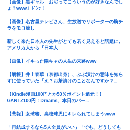
【画像】黒ギャル「おぢってこういうのが好きなんでし
ょ？www」ﾄﾞﾝｯ！
【画像】名古屋テレビさん、生放送でリポーターの胸チ
ラをモロ流し
新しく来た日本人の先生がとても若く見えると話題に。
アメリカ人から『日本人...
【画像】イキった陽キャの人生の末路www
【朗報】井上春華（京都出身）、ぶぶ漬けの意味を知ら
ずに使っていた「え？お茶漬けのことなんですか？...
【Kindle漫画100円とか50％ポイント還元！】
GANTZ100円！Dreams、本日のバー...
【悲報】女球審、高校球児にキレられてしまうwww
「再結成するなら5人全員がいい」「でも、どうしても