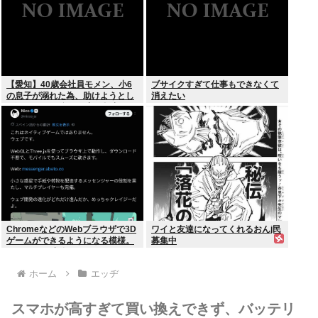
【愛知】40歳会社員モメン、小6
ブサイクすぎて仕事もできなくて
の息子が溺れた為、助けようとし
消えたい
て溺れる なお息子は妻が救出
ChromeなどのWebブラウザで3D
ワイと友達になってくれるおんj民
ゲームができるようになる模様。
募集中
Windowsは完全不要に
ホーム
エッヂ
スマホが高すぎて買い換えできず、バッテリ