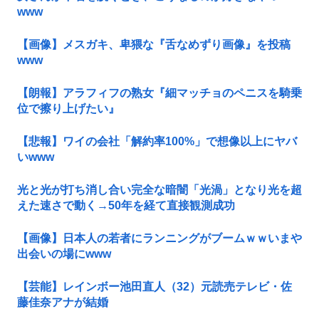
www
【画像】メスガキ、卑猥な『舌なめずり画像』を投稿
www
【朗報】アラフィフの熟女『細マッチョのペニスを騎乗
位で擦り上げたい』
【悲報】ワイの会社「解約率100%」で想像以上にヤバ
いwww
光と光が打ち消し合い完全な暗闇「光渦」となり光を超
えた速さで動く→50年を経て直接観測成功
【画像】日本人の若者にランニングがブームｗｗいまや
出会いの場にwww
【芸能】レインボー池田直人（32）元読売テレビ・佐
藤佳奈アナが結婚