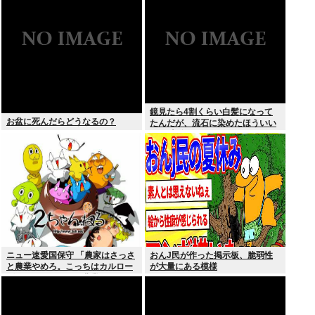
合料金どうなるの
鏡見たら4割くらい白髪になって
お盆に死んだらどうなるの？
たんだが、流石に染めたほういい
の ？半分おじいちゃんでドン引き
したわ
ニュー速愛国保守 「農家はさっさ
おんJ民が作った掲示板、脆弱性
と農業やめろ。こっちはカルロー
が大量にある模様
ズでいいんだから。農業されたら
迷惑だ」