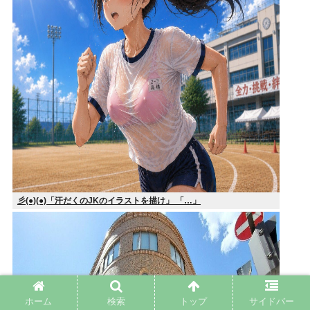
彡(●)(●)「汗だくのJKのイラストを描け」 「…」
ホーム
検索
トップ
サイドバー