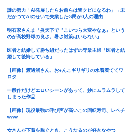
謎の勢力「AI発展したらお前らは皆クビになるわ」→未
だかつてAIのせいで失業したG民が0人の理由
明石家さんま「炎天下で『こいつら大変やなぁ』という
のが高校野球の良さ。暑さ対策はいらない」
医者と結婚して勝ち組だったはずの専業主婦「医者と結
婚して後悔している」
【画像】渡邊渚さん、お●んこギリギリの水着着ててワ
ロタ
一般作だけどエロいシーンがあって、妙にムラムラして
しまった作品
【画像】現役最強の呼び声が高いこの回転寿司、レベチ
www
女さんが下着を脱ぐとき、こうなるのが好きなやつ