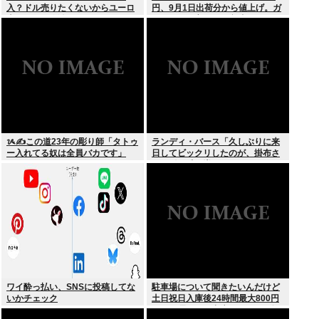
入？ドル売りたくないからユーロ
円、9月1日出荷分から値上げ。ガ
売るわ」EU激怒www
ソリンより高いとか意味不明すぎ
る
ᝰ✍この道23年の彫り師「タトゥ
ランディ・バース「久しぶりに来
ー入れてる奴は全員バカです」
日してビックリしたのが、掛布さ
んの髪の毛が増えていた。岡田さ
んは髪の毛がなくなってた」
ワイ酔っ払い、SNSに投稿してな
駐車場について聞きたいんだけど
いかチェック
土日祝日入庫後24時間最大800円
って日曜いれて出庫日が平日の場