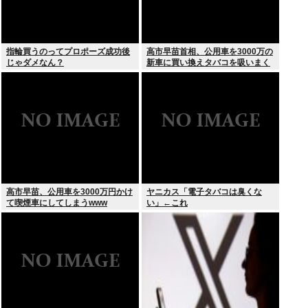
指輪買うのってプロポーズ成功後
高市早苗首相、公用車を3000万の
じゃダメなん？
新車に買い換えタバコを吸いまく
っていた
高市早苗、公用車を3000万円かけ
ヤニカス「電子タバコは臭くな
て喫煙車にしてしまうwww
い」←これ