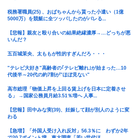
税務署職員(25) 、おばちゃんから貰った小遣い（1億
5000万）を競艇に全ツッパしたのがバレる...
【悲報】親友と殴り合いの結果絶縁濃厚→…どっちが悪
いんだ？
五百城茉央、太ももが性的すぎんだろ・・・
"テレビ大好き"高齢者の｢テレビ離れ｣が始まった…10
代後半～20代の約7割が"ほぼ見ない"
高市総理「物価上昇を上回る賃上げを日本に定着させ
る」 →国家公務員月給3.51％増へ 人事...
【悲報】田中みな実(39)、妊娠して顔が別人のように変
わる
【急増】「外国人受け入れ反対」56.3％に わずか2年
で20.7ポイント増、東大調査「若い世代ほ...