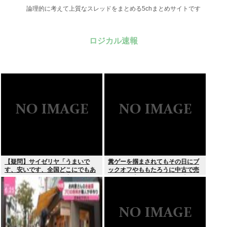
論理的に考えて上質なスレッドをまとめる5chまとめサイトです
ロジカル速報
【疑問】サイゼリヤ「うまいで
糞ゲーを掴まされてもその日にブ
す、安いです、全国どこにでもあ
ックオフやももたろうに中古で売
ります」←こいつの弱点
りつける事ができなくなる時代に
突入