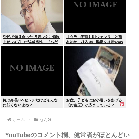
SNSで知り合った15歳少女に酒飲
【タラコ悲報】削ジェンヌこと西
ませレ●プした54歳男性、『ハゲ
村ゆか、ひろきに離婚を提示www
かどうか』で意見が真っ二つに分
かれる
俺は身長165センチだけどそんな
お盆、子どもにお小遣いをあげる
に低くないよね？
《お盆玉》が広まっている？
SNS「知らない風習」「なんか
嫌」違和感を抱く人も
ホーム
なんG
YouTubeのコメント欄、健常者がほとんどい