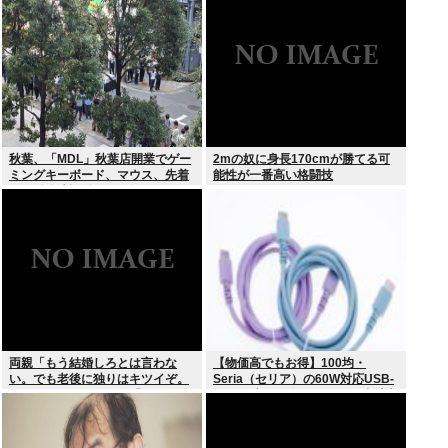
秋葉、「MDL」秋葉店開業でゲー
2mの奴に身長170cmが勝てる可
ミングキーボード、マウス、先着
能性が一番高い格闘技
1000名無料配布で行列。まだいけ
るぞ急げ!!
両親「もう結婚しろとは言わな
【物価高でもお得】100均・
い。でも老後に独りはキツイぞ。
Seria（セリア）の60W対応USB-
どうするんだ？」俺ら「…」
Cケーブル（ダイソーでは2倍以上
の値上げ）セリアは110円で売る