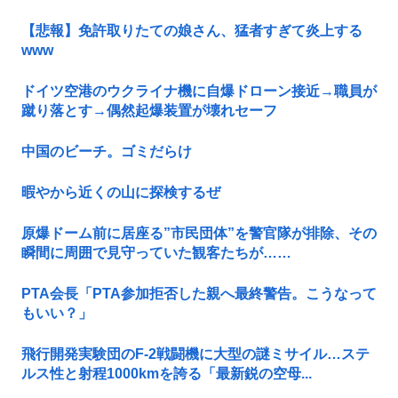
【悲報】免許取りたての娘さん、猛者すぎて炎上する
www
ドイツ空港のウクライナ機に自爆ドローン接近→職員が
蹴り落とす→偶然起爆装置が壊れセーフ
中国のビーチ。ゴミだらけ
暇やから近くの山に探検するぜ
原爆ドーム前に居座る”市民団体”を警官隊が排除、その
瞬間に周囲で見守っていた観客たちが……
PTA会長「PTA参加拒否した親へ最終警告。こうなって
もいい？」
飛行開発実験団のF-2戦闘機に大型の謎ミサイル…ステ
ルス性と射程1000kmを誇る「最新鋭の空母...