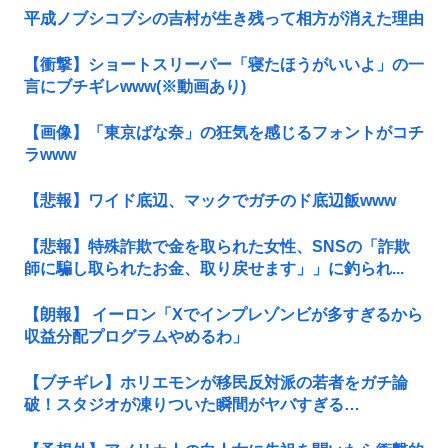
平成ノブシコブシの吉村が生き残って相方が消えた理由
【衝撃】ショートスリーパー「寝たほうがいいよ」の一
言にブチギレwww(※動画あり)
【画像】「東京ばな奈」の狂気を感じるフォントがコチ
ラwww
【悲報】ワイド底辺、マックでガチのド底辺飯www
【悲報】特殊詐欺で金を取られた女性、SNSの「詐欺
師に騙し取られたお金、取り戻せます」」に釣られ...
【朗報】 イーロン「Xでインプレゾンビが多すぎるから
収益分配プログラムやめるわ」
【ブチギレ】ホリエモンが移民反対派の若者をガチ論
破！スタジオが凍りついた瞬間がヤバすぎる…