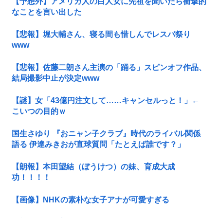
【予想外】アメリカ人の白人女に先祖を聞いたら衝撃的
なことを言い出した
【悲報】堀大輔さん、寝る間も惜しんでレスバ祭り
www
【悲報】佐藤二朗さん主演の「踊る」スピンオフ作品、
結局撮影中止が決定www
【謎】女「43億円注文して……キャンセルっと！」←
こいつの目的ｗ
国生さゆり 『おニャン子クラブ』時代のライバル関係
語る 伊達みきおが直球質問「たとえば誰です？」
【朗報】本田望結（ぼうけつ）の妹、育成大成
功！！！！
【画像】NHKの素朴な女子アナが可愛すぎる