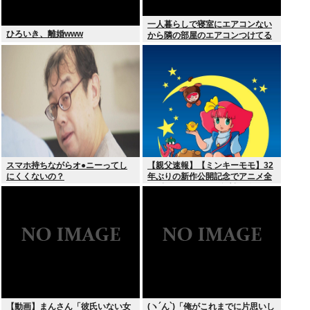
一人暮らしで寝室にエアコンない
ひろいき、離婚www
から隣の部屋のエアコンつけてる
スマホ持ちながらオ●ニーってし
【親父速報】【ミンキーモモ】32
にくくないの？
年ぶりの新作公開記念でアニメ全
128話をYouTubeで無料配信。8月
10日より順次スタート
【動画】まんさん「彼氏いない女
(ヽ´ん`)「俺がこれまでに片思いし