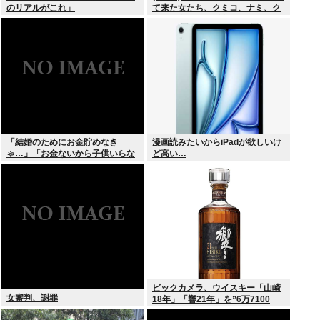
のリアルがこれ」
て来た女たち、クミコ、ナミ、ク
ミコ(1人目とは別人、タミヨ、カ
オリ、ユカリ…」
「結婚のためにお金貯めなき
漫画読みたいからiPadが欲しいけ
ゃ…」「お金ないから子供いらな
ど高い…
い」←こいつら
ビックカメラ、ウイスキー「山崎
女審判、謝罪
18年」「響21年」を”6万7100
円”で抽選販売