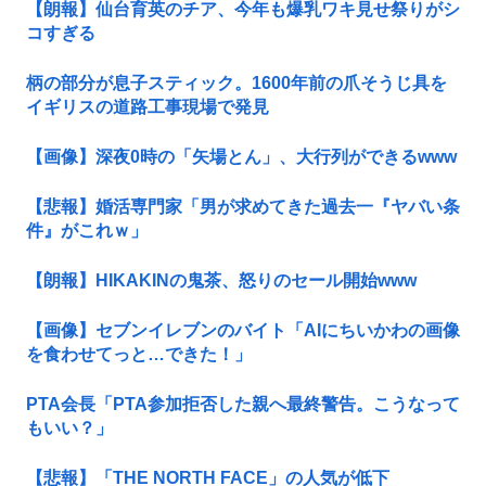
【朗報】仙台育英のチア、今年も爆乳ワキ見せ祭りがシ
コすぎる
柄の部分が息子スティック。1600年前の爪そうじ具を
イギリスの道路工事現場で発見
【画像】深夜0時の「矢場とん」、大行列ができるwww
【悲報】婚活専門家「男が求めてきた過去一『ヤバい条
件』がこれｗ」
【朗報】HIKAKINの鬼茶、怒りのセール開始www
【画像】セブンイレブンのバイト「AIにちいかわの画像
を食わせてっと…できた！」
PTA会長「PTA参加拒否した親へ最終警告。こうなって
もいい？」
【悲報】「THE NORTH FACE」の人気が低下