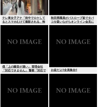
テレ東女子アナ「街中でロケして
秋田県職員がバスローブ姿でタバ
るとスマホむけて撮影される、怖
コを吸いながらオンライン会見に
いからやめてね」
どこのお貴族様だよw
僕「上の騒音が凄い」 管理会社
お盆だよ‼全員集合‼
「対応できません」 警察「対応で
きません」