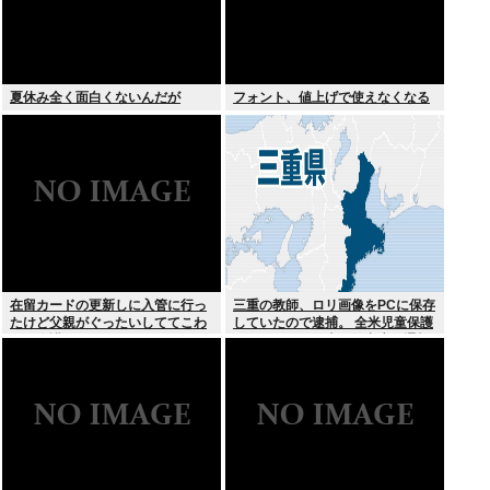
夏休み全く面白くないんだが
フォント、値上げで使えなくなる
在留カードの更新しに入管に行っ
三重の教師、ロリ画像をPCに保存
たけど父親がぐったいしててこわ
していたので逮捕。 全米児童保護
い要介護3
センターから日本の警察庁に通報
が来る。