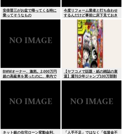
安倍晋三がお盆で帰ってくる時に
今度リフォーム業者と打ち合わせ
乗ってそうなもの
するんだけど事前に床下見ておき
たいって言われたんだけどそうい
うものなの？
BMWオーナー、激怒。2,000万円
【ヤフコメで話題・紙の雑誌の衰
超の高級車を買ったのに、車内で
退】週刊少年ジャンプ100万部割
スパイダーマンCMの視聴を強制
れは「終わり」の始まりか
されてしまう。
ネット銀の住宅ローン変動金利、
「人手不足」ではなく「低賃金不