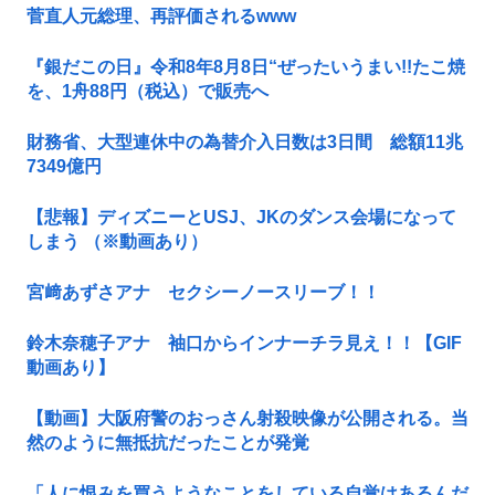
菅直人元総理、再評価されるwww
『銀だこの日』令和8年8月8日“ぜったいうまい!!たこ焼
を、1舟88円（税込）で販売へ
財務省、大型連休中の為替介入日数は3日間 総額11兆
7349億円
【悲報】ディズニーとUSJ、JKのダンス会場になって
しまう （※動画あり）
宮﨑あずさアナ セクシーノースリーブ！！
鈴木奈穂子アナ 袖口からインナーチラ見え！！【GIF
動画あり】
【動画】大阪府警のおっさん射殺映像が公開される。当
然のように無抵抗だったことが発覚
「人に恨みを買うようなことをしている自覚はあるんだ