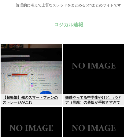
論理的に考えて上質なスレッドをまとめる5chまとめサイトです
ロジカル速報
【超衝撃】俺のスマートフォンの
嫌儲やってる中学生やけど、ババ
ストレージがこれ
ア（母親）の昼飯が手抜きすぎて
キレそう