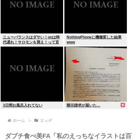
ニューバランスはダサい！onは時
NothingPhoneに機種変した結果
代遅れ！サロモンを買え！って言
www
われたから買ったんやが
3日間お風呂入れてない
開示請求が届いた…
ホーム
エッヂ
ダブチ食べ美FA「私のえっちなイラストは百