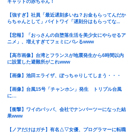
キャットの赤ちゃん！
【強すぎ】社員「最近遅刻多いね？お金もらってんだか
らちゃんとして」バイトワイ「遅刻分はもらってな...
【悲報】「おっさんの自堕落生活を美少女にやらせるア
ニメ」、増えすぎてフェミにバレるwww
【高市画像】台湾とフランスが地震発生から6時間以内
に設置した避難所がこれwww
【画像】池田エライザ、ぽっちゃりしてしまう・・・
【画像】台風15号「チャンホン」発生 トリプル台風
に…
【衝撃】ワイのパッパ、会社でナンバーツーになった結
果www
【ノアだけはガチ】有名△▽女優、プログラマーに転職