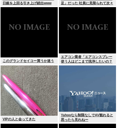
日銀を上回る引き上げ続出www
足」だった 社員に見限られて次々
と倒産する企業が過去最多 給与ア
ップが大嘘の現実
エアコン業者「エアコンスプレー
このグランドセイコー買うか迷う
使う人はどこまで洗浄したいの？
室内に風を送り込んでるファンは
汚いままですよ」331.5万バズ
Yahooなら制限なしでAV観れると
VIPの人と会ってきた
思ったら見れねー