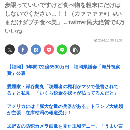
歩譲っていいですけど食べ物を粗末にだけは
しないでください…！！（カァァァァ♥）#い
まだけダブチ食べ美」←twitter民大絶賛で4万
いいね
2024.10.30 11:31
【福岡】3年間で2億6500万円 福岡県議会「海外視察
費」公表
愛煙家・岸谷蘭丸「喫煙者の権利がマジで侵害されて
る」と私見 「いくら税金を我々が払ってるんだと」
アメリカには「膨大な量の兵器がある」トランプ大統領
が主張…在庫枯渇の報道受け！
辺野古の防犯カメラ画像を見た玉城デニー、「うまい言