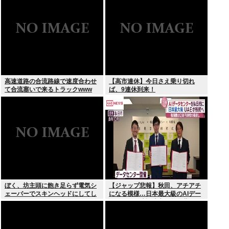
高速道路の合流路線で速度合わせ
【高市連休】今日さえ乗り切れ
て合流塞いで来るトラックwww
ば、9連休到来！
ぼく、坊主頭に飽き足らず電気シ
【ジャップ悲報】秋田、アチアチ
ェーバーでスキンヘッドにしてし
になる模様…日本最大級のAIデー
まう
タセンター建設決定！整備費は2
兆円！