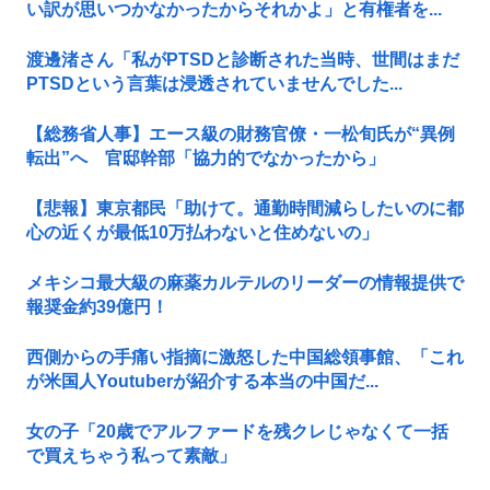
い訳が思いつかなかったからそれかよ」と有権者を...
渡邊渚さん「私がPTSDと診断された当時、世間はまだ
PTSDという言葉は浸透されていませんでした...
【総務省人事】エース級の財務官僚・一松旬氏が“異例
転出”へ 官邸幹部「協力的でなかったから」
【悲報】東京都民「助けて。通勤時間減らしたいのに都
心の近くが最低10万払わないと住めないの」
メキシコ最大級の麻薬カルテルのリーダーの情報提供で
報奨金約39億円！
西側からの手痛い指摘に激怒した中国総領事館、「これ
が米国人Youtuberが紹介する本当の中国だ...
女の子「20歳でアルファードを残クレじゃなくて一括
で買えちゃう私って素敵」