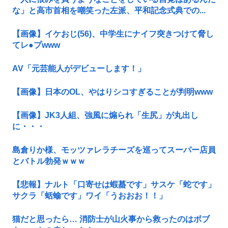
な」と高市首相を嘲笑った左派、平和記念式典での...
【画像】イケおじ(56)、中学生にナイフ突きつけて脅し
てレ●プwww
AV「元芸能人がデビューします！」
【画像】日本のOL、やはりシコすぎることが判明www
【画像】JK3人組、強風に煽られ「生尻」が丸出し
に・・・
島倉りか様、モッツァレラチーズを巡ってスーパー店員
とバトル勃発ｗｗｗ
【悲報】ナルト「口寄せは蝦蟇です」サスケ「蛇です」
サクラ「蛞蝓です」ワイ「うおおお！！」
猫だと思ったら… 消防士が山火事から救ったのはボブ