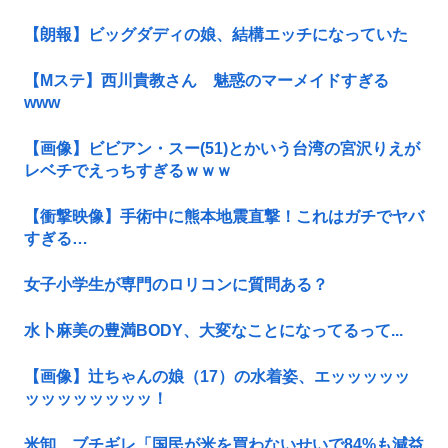
【朗報】ビッグダディの娘、結構エッチになっていた
【Mステ】西川貴教さん 魅惑のマーメイドすぎる
www
【画像】ビビアン・スー(51)とかいう台湾の宮沢りえが
レベチでえっちすぎるｗｗｗ
【衝撃映像】手術中に熊本地震直撃！これはガチでヤバ
すぎる…
女子小学生が専門のロリコンに質問ある？
水卜麻美の豊満BODY、大変なことになってるって...
【画像】辻ちゃんの娘（17）の水着姿、エッッッッッ
ッッッッッッッッ！
米卸、ブチギレ「国民が米を買わないせいで84%も減益