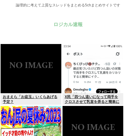
論理的に考えて上質なスレッドをまとめる5chまとめサイトです
ロジカル速報
おまえら「お盆玉」いくらあげる
X民「四つん這いになって両手を
予定？
クロスさせて乳首を弄ると簡単に
イケる」 これ出来ないヤツはゲイ