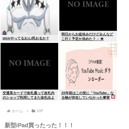
明日からお盆休みだけどみんなど
pixivやってるおんj民おるか？
こ行く予定か決めた？ ‍♂ ☀
交通系カードで改札通って改札内
20年前はこの世に「YouTube」な
のショップ利用してまた改札出よ
る物が存在していなかった事実
うとしたら出られなくてワロタ
ホーム
VIP
新型iPad買ったった！！！