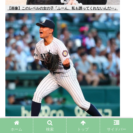
【画像】このレベルの女の子「ふーん、私も誘ってくれないんだ⋯」
【大甲子園】被災地熊本県が涙 初出場の熊本代表有明高校、京都立
命館に9回裏2アウトから逆転勝利
ホーム
検索
トップ
サイドバー