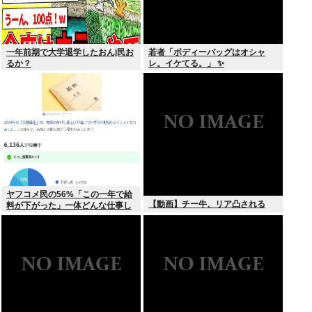
一年前期で大学退学したおんj民お
若者「ボディーバッグはオシャ
るか？
レ。イケてる。」 ✨
ヤフコメ民の56%「この一年で給
【動画】チー牛、リア凸される
料が下がった」一体どんな仕事し
てんだよこいつら！？