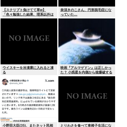
【スクリプト負けてて草w】
奈須きのこさん、円形脱毛症にな
「色々勉強した結果、理系以外は
っていた…
エラー品だと気付いた【ガチ】」
について、もっと具体的に話そう
か
ウイスキーを冷凍庫に入れると凍
映画『アルマゲドン』は正しかっ
る
た？ 小惑星を内側から核爆破する
地球防衛策
小野田大臣(35)、またネット民相
とりわさを食べて車椅子生活にな