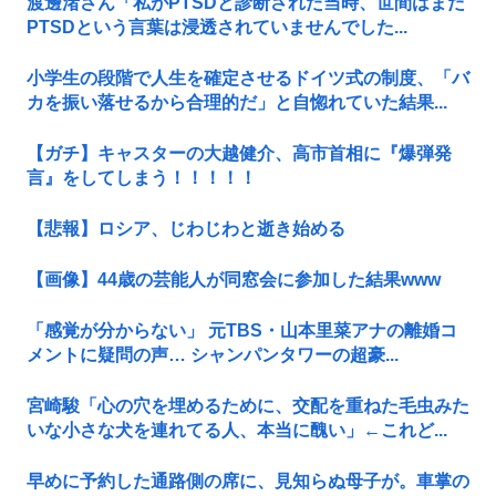
渡邊渚さん「私がPTSDと診断された当時、世間はまだ
PTSDという言葉は浸透されていませんでした...
小学生の段階で人生を確定させるドイツ式の制度、「バ
カを振い落せるから合理的だ」と自惚れていた結果...
【ガチ】キャスターの大越健介、高市首相に『爆弾発
言』をしてしまう！！！！！
【悲報】ロシア、じわじわと逝き始める
【画像】44歳の芸能人が同窓会に参加した結果www
「感覚が分からない」 元TBS・山本里菜アナの離婚コ
メントに疑問の声… シャンパンタワーの超豪...
宮崎駿「心の穴を埋めるために、交配を重ねた毛虫みた
いな小さな犬を連れてる人、本当に醜い」←これど...
早めに予約した通路側の席に、見知らぬ母子が。車掌の