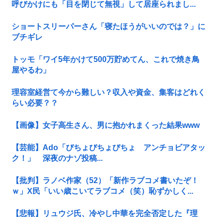
呼びかけにも「目を閉じて無視」して居座られまし...
ショートスリーパーさん「寝たほうがいいのでは？」に
ブチギレ
トッモ「ワイ5年かけて500万貯めてん、これで焼き鳥
屋やるわ」
理容室経営て今から難しい？収入や資金、集客はどれく
らい必要？？
【画像】女子高生さん、男に抱かれまくった結果www
【芸能】Ado「びちょびちょびちょ アンチョビアタッ
ク！」 深夜のナゾ投稿...
【批判】ラノベ作家（52）「新作ラブコメ書いたぞ！
ｗ」X民「いい歳こいてラブコメ（笑）恥ずかしく...
【悲報】リュウジ氏、冷やし中華を完全否定した『理