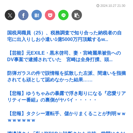
2024.10.27 21:30
国税局職員（25）、税務調査で知り合った納税者の自
宅に出入りしお小遣い1億5000万円頂戴するw...
【芸能】元EXILE・黒木啓司、妻・宮崎麗果被告への
DV事案で逮捕されていた 宮崎は全身打撲、頭...
防弾ガラスの件で誤情報を拡散した左派、間違いを指摘
されても頑として認めなかった結果……
【悲報】ゆうちゃみの暴露で浮き彫りになる『恋愛リア
リティー番組』の裏側がヤバイ・・・・・
【悲報】タクシー運転手、儲かりまくることが判明ｗｗ
ｗｗｗｗｗｗ