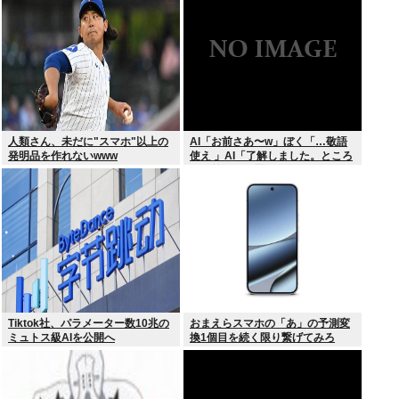
撃プレー”にSNS騒然！「すごい
才能」
人類さん、未だに"スマホ"以上の
AI「お前さあ〜w」ぼく「…敬語
発明品を作れないwww
使え 」AI「了解しました。ところ
でお前はどう思いますか？」 これ
Tiktok社、パラメーター数10兆の
おまえらスマホの「あ」の予測変
ミュトス級AIを公開へ
換1個目を続く限り繋げてみろ
www