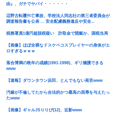
由』、ガチでヤバイ・・・・・・
辺野古転覆ﾀﾋ亡事故、学校法人同志社の第三者委員会が
調査報告書を公表 … 安全配慮義務違反や安全...
税務署員1億円超脱税疑い 詐取金で競艇か、国税当局
【画像】ほぼ全裸なドスケベコスプレイヤーの身体がエ
ロすぎるｗｗｗ
落合博満の晩年の成績(1991-1998)、ギリ擁護できる
www
【速報】ダウンタウン浜田、とんでもない発言www
汚嫁が不倫してたから合法的かつ最高の屈辱を与えたっ
たwww
【画像】ギャルJSりりぴ(12)、近影www