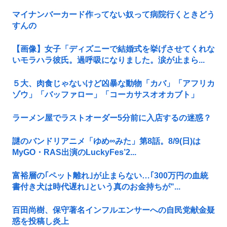
マイナンバーカード作ってない奴って病院行くときどう
すんの
【画像】女子「ディズニーで結婚式を挙げさせてくれな
いモラハラ彼氏。過呼吸になりました。涙が止まら...
５大、肉食じゃないけど凶暴な動物「カバ」「アフリカ
ゾウ」「バッファロー」「コーカサスオオカブト」
ラーメン屋でラストオーダー5分前に入店するの迷惑？
謎のバンドリアニメ「ゆめ∞みた」第8話。8/9(日)は
MyGO・RAS出演のLuckyFes’2...
富裕層の｢ペット離れ｣が止まらない…｢300万円の血統
書付き犬は時代遅れ｣という真のお金持ちが"...
百田尚樹、保守著名インフルエンサーへの自民党献金疑
惑を投稿し炎上