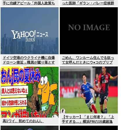
手に功績アピール「外国人政策ち
った医師「ギラン・バレー症候群
ゃんとやってます」www
になって本当に絶望。死んだ方が
良かったと思った」
ドイツ空港のウクライナ機に自爆
ごめん、ワンルーム住んでる奴っ
ドローン接近→職員が蹴り落とす
て女呼んだときにウ●コのブリブ
→偶然起爆装置が壊れセーフ
リ音どうしてんの？？
【サッカー】「まじ何者？」「上
高1ワイ、初めてのおんj。
手すぎる…」横浜FMの16歳超逸
材が開幕Jデビュー戦で魅せた”衝