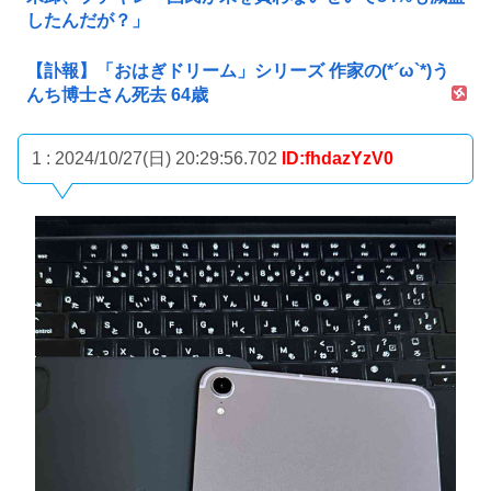
したんだが？」
【訃報】「おはぎドリーム」シリーズ 作家の(*´ω`*)う
んち博士さん死去 64歳
1 : 2024/10/27(日) 20:29:56.702
ID:fhdazYzV0