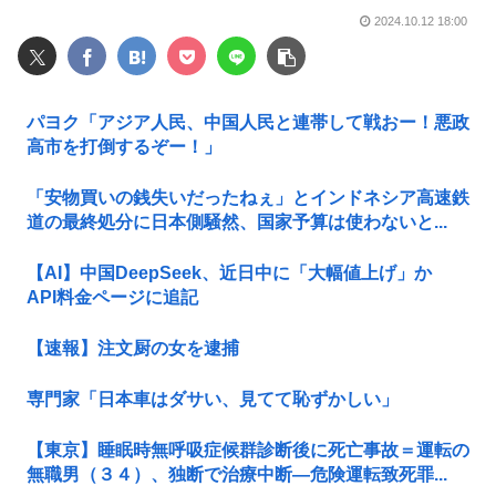
2024.10.12 18:00
パヨク「アジア人民、中国人民と連帯して戦おー！悪政
高市を打倒するぞー！」
「安物買いの銭失いだったねぇ」とインドネシア高速鉄
道の最終処分に日本側騒然、国家予算は使わないと...
【AI】中国DeepSeek、近日中に「大幅値上げ」か
API料金ページに追記
【速報】注文厨の女を逮捕
専門家「日本車はダサい、見てて恥ずかしい」
【東京】睡眠時無呼吸症候群診断後に死亡事故＝運転の
無職男（３４）、独断で治療中断―危険運転致死罪...