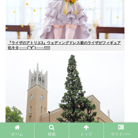
『ライザのアトリエ3』ウェディングドレス姿のライザがフィギュア
化キタ───(ﾟ∀ﾟ)───!!!!!
ホーム
検索
トップ
サイドバー