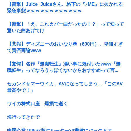
【衝撃】Juice=Juiceさん、格下の『≠ME』に抜かれる
緊急事態ｗｗｗｗｗｗｗｗｗｗｗｗ
【衝撃】「え、これカバー曲だったの！？」って知って
驚いた曲あげてけ
【悲報】ディズニーのおいなり巻（600円）、卑猥すぎ
て賛否両論www
【驚愕】名作『無職転生』凄い事に気付いたwww『無
職転生』ってなろうっぽくないからおすすめって言...
セカンドサマーウイカ、AVになってしまう…「このAV
最高やで！」
ワイの株式口座 爆損で逝く
海行ってきたで
中国企業Zbtlink製のルーター20機種にバックドア…