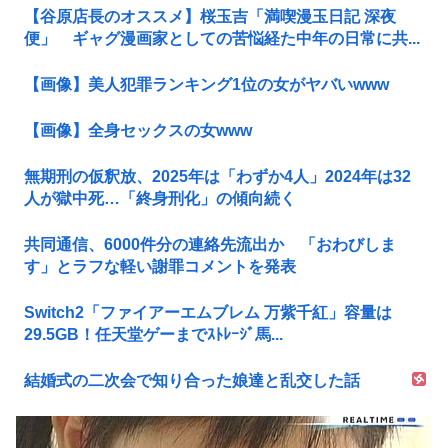
【谷原店長のオススメ】桜玉吉「満喫漫玉日記 深夜
便」 ギャグ漫画家としての苦悩経た中年の日常に共...
【画像】美人犯罪ランキング1位の女がヤバいwww
【画像】全身セックスの女www
無期刑の仮釈放、2025年は「わずか4人」2024年は32
人が獄中死…「終身刑化」の傾向続く
共同通信、6000件分の連絡先流出か 「おわびしま
す」とラフな軽い謝罪コメントを発表
Switch2「ファイアーエムブレム 万紫千紅」容量は
29.5GB！任天堂ゲーまでｽﾄﾚｰｼﾞ馬...
結婚式の二次会で知り合った娘達と乱交した話