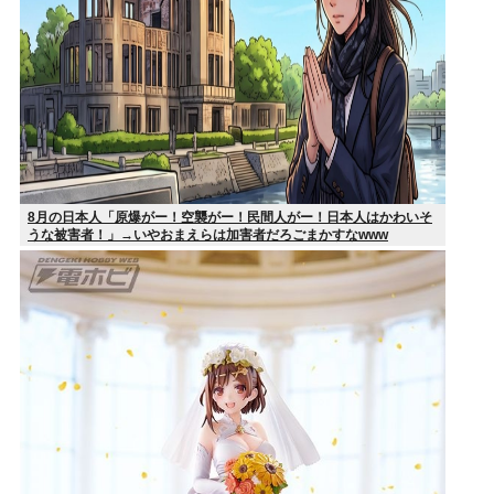
8月の日本人「原爆がー！空襲がー！民間人がー！日本人はかわいそ
うな被害者！」→いやおまえらは加害者だろごまかすなwww