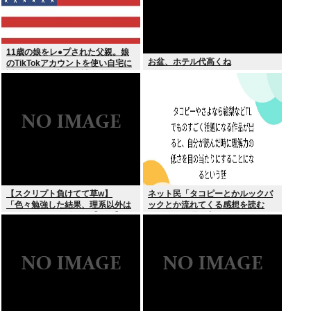
11歳の娘をレ●プされた父親。娘
お盆、ホテル代高くね
のTikTokアカウントを使い自宅に
誘き出し、銃撃で天誅！
【スクリプト負けてて草w】
ネット民「タコピーとかルックバ
「色々勉強した結果、理系以外は
ックとか流れてくる感想を読む
エラー品だと気付いた【ガチ】」
と、俺って理解力低すぎ！？ って
について、もっと具体的に話そう
超凹む。つらい」
か