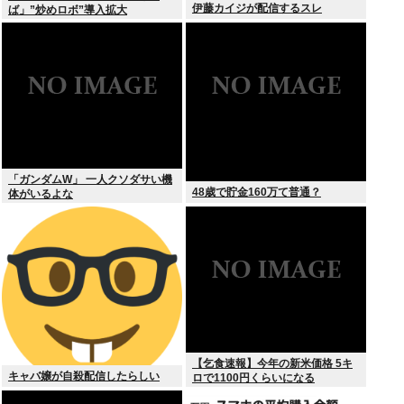
伊藤カイジが配信するスレ
ば」”炒めロボ”導入拡大
「ガンダムW」 一人クソダサい機
48歳で貯金160万て普通？
体がいるよな
【乞食速報】今年の新米価格 5キ
キャバ嬢が自殺配信したらしい
ロで1100円くらいになる