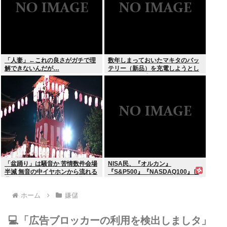
「人妻」←これの良さがガチで理
数年しまっておいたマキタのバッ
解できないんだが…
テリー（新品）を充電しようとし
たらエラーで充電できないんだ
が！復活させる方法教えろ
「盆踊り」は騒音か 苦情数件会場
NISA民、『オルカン』
半減 無音の中イヤホンから流れる
『S&P500』『NASDAQ100』し
曲に合わせ踊るサイレント盆ダン
か買わない
スも
ホーム
嫌儲
💻「広告ブロッカーの利用を検出しましタ」