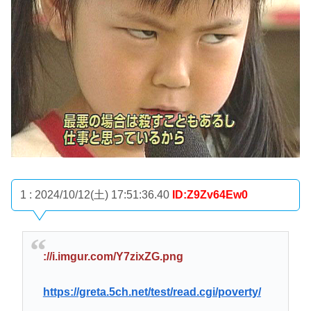
1 : 2024/10/12(土) 17:51:36.40
ID:Z9Zv64Ew0
://i.imgur.com/Y7zixZG.png
https://greta.5ch.net/test/read.cgi/poverty/