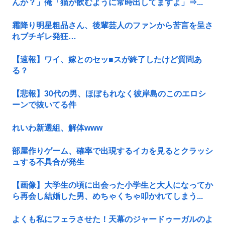
んか？」俺「猫が飲むように常時出してますよ」⇒...
霜降り明星粗品さん、後輩芸人のファンから苦言を呈さ
れブチギレ発狂…
【速報】ワイ、嫁とのセッ■スが終了したけど質問あ
る？
【悲報】30代の男、ほぼもれなく彼岸島のこのエロシ
ーンで抜いてる件
れいわ新選組、解体www
部屋作りゲーム、確率で出現するイカを見るとクラッシ
ュする不具合が発生
【画像】大学生の頃に出会った小学生と大人になってか
ら再会し結婚した男、めちゃくちゃ叩かれてしまう...
よくも私にフェラさせた！天幕のジャードゥーガルのよ