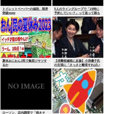
トイレットペーパーの値段、限界
5人のライングループで「19時に
突破www
予約していい？」って送って誰も
返事しないから無視でいいよね？
夏休みにおんJ民で集団ジサツす
【消費税減税に反旗】小渕優子氏
るか
の主張に「さっさと離党すればい
いのに」SNSで逆風…父親から続
く「消費税の系譜」とは
ローソン、店内調理で「焼きそ