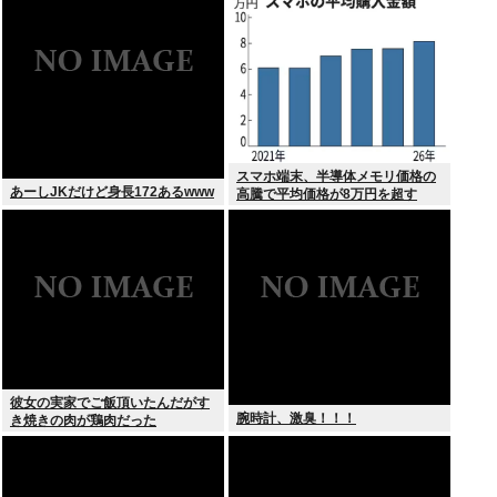
スマホ端末、半導体メモリ価格の
あーしJKだけど身長172あるwww
高騰で平均価格が8万円を超す
彼女の実家でご飯頂いたんだがす
腕時計、激臭！！！
き焼きの肉が鶏肉だった