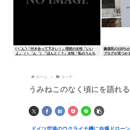
(ヽ´ん`)「付き合って下さい！」理想の女性「いい
嫌儲民の100%
よ」（ヽ゜ん゜）「ほんと！？」女性「私のうんち
ブログが見つか
食べたらね」
ホーム
エッヂ
うみねこのなく頃にを語れる
ドイツ空港のウクライナ機に自爆ドロー