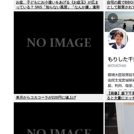
お盆、子どもにお小遣いをあげる《お盆玉》が広ま
自宅の庭でBB
っている？ SNS「知らない風習」「なんか嫌」違和
として殺害され
感を抱く人も
【画像】森下千
来月からコカコーラが220円に値上げ
ると大量にエッ
た」とひらがな表