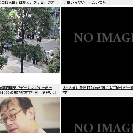
ミコ(1人目とは別人、タミヨ、カオ
子供いらない」←こいつら
」秋葉店開業でゲーミングキーボー
2mの奴に身長170cmが勝てる可能性が一
1000名無料配布で行列。まだいけ
技