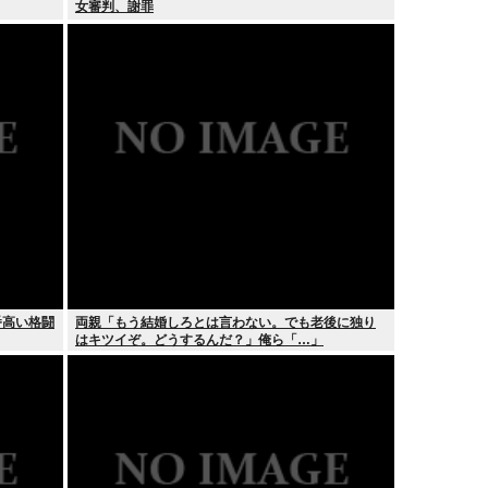
女審判、謝罪
番高い格闘
両親「もう結婚しろとは言わない。でも老後に独り
はキツイぞ。どうするんだ？」俺ら「…」