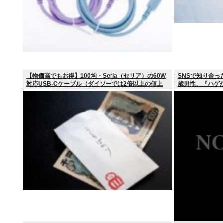
【物価高でもお得】100均・Seria（セリア）の60W
SNSで知り合っ
対応USB-Cケーブル（ダイソーでは2倍以上の値上
歳男性、『ハゲ
げ）セリアは110円で売る
れる