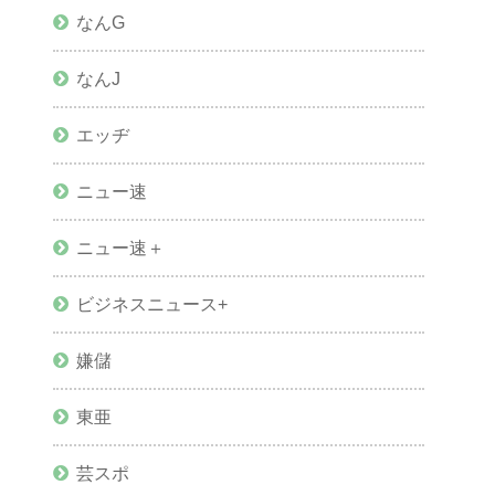
なんG
なんJ
エッヂ
ニュー速
ニュー速＋
ビジネスニュース+
嫌儲
東亜
芸スポ