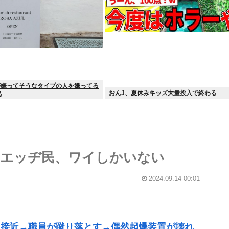
が嫌ってそうなタイプの人を嫌ってる
おんJ、夏休みキッズ大量投入で終わる
る
エッヂ民、ワイしかいない
2024.09.14 00:01
ン接近→職員が蹴り落とす→偶然起爆装置が壊れ