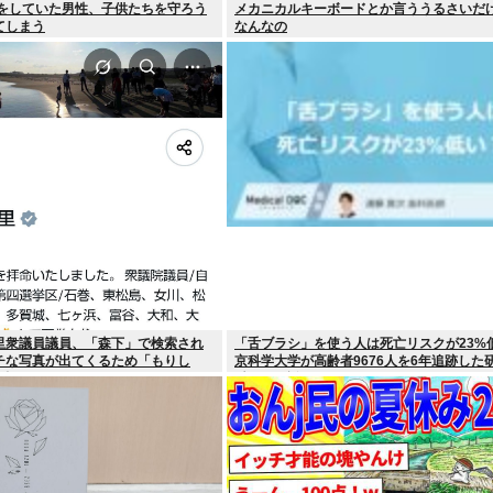
Qをしていた男性、子供たちを守ろう
メカニカルキーボードとか言ううるさいだ
てしまう
なんなの
里衆議員議員、「森下」で検索され
「舌ブラシ」を使う人は死亡リスクが23%
チな写真が出てくるため「もりし
京科学大学が高齢者9676人を6年追跡した
記にwww
科医が解説