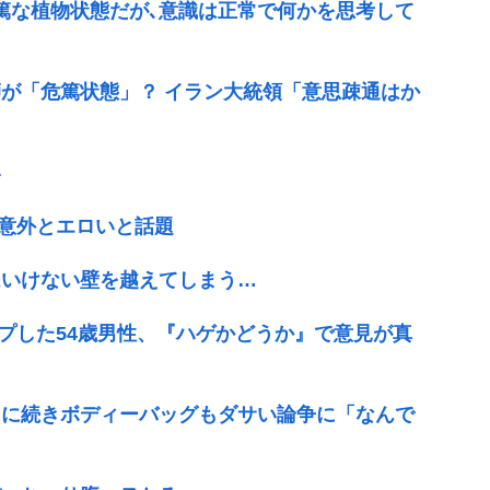
篤な植物状態だが､意識は正常で何かを思考して
が「危篤状態」？ イラン大統領「意思疎通はか
い
が意外とエロいと話題
はいけない壁を越えてしまう…
●プした54歳男性、『ハゲかどうか』で意見が真
ツに続きボディーバッグもダサい論争に「なんで