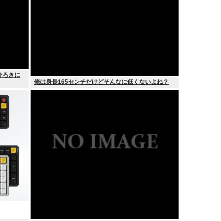
ひろきに
俺は身長165センチだけどそんなに低くないよね？