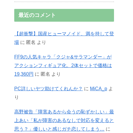
最近のコメント
【超衝撃】国産ヒューマノイド、満を持して登
場
に
匿名
より
FF9の人気キャラ「クジャ&サラマンダー」が
アクションフィギュア化。2体セットで価格は
19,360円
に
匿名
より
PC詳しいヤツ助けてくれんか？
に
MiCA_p
よ
り
高野被告「障害あるから会うの恥ずかしい」最
上あい「私が障害のあるなしで対応を変えると
思う？」優しいと感じガチ恋してしまう…
に