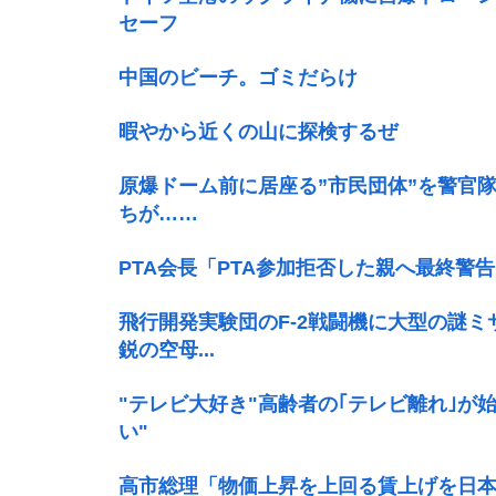
セーフ
中国のビーチ。ゴミだらけ
暇やから近くの山に探検するぜ
原爆ドーム前に居座る”市民団体”を警官
ちが……
PTA会長「PTA参加拒否した親へ最終警
飛行開発実験団のF-2戦闘機に大型の謎ミ
鋭の空母...
"テレビ大好き"高齢者の｢テレビ離れ｣が始
い"
高市総理「物価上昇を上回る賃上げを日本に