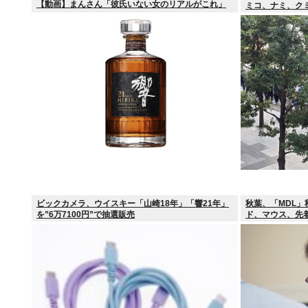
【動画】まんさん「彼氏いない女のリアルがこれ」
ミコ、ナミ、ク
リ、ユカリ…」
ビックカメラ、ウイスキー「山崎18年」「響21年」
秋葉、「MDL
を”6万7100円”で抽選販売
ド、マウス、先着
るぞ急げ!!