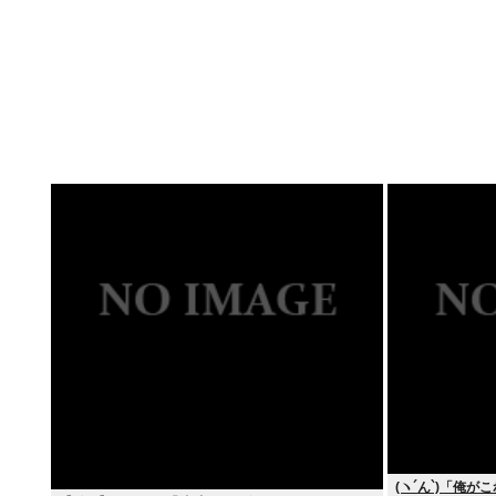
(ヽ´ん`)「俺