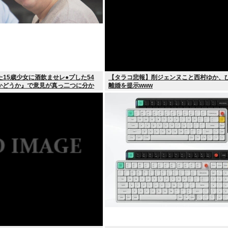
た15歳少女に酒飲ませレ●プした54
【タラコ悲報】削ジェンヌこと西村ゆか、
かどうか』で意見が真っ二つに分か
離婚を提示www