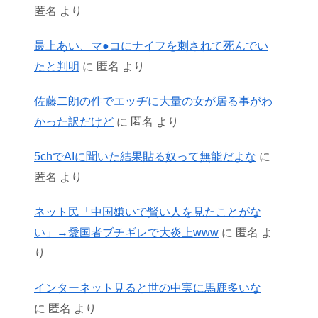
匿名
より
最上あい、マ●コにナイフを刺されて死んでい
たと判明
に
匿名
より
佐藤二朗の件でエッヂに大量の女が居る事がわ
かった訳だけど
に
匿名
より
5chでAIに聞いた結果貼る奴って無能だよな
に
匿名
より
ネット民「中国嫌いで賢い人を見たことがな
い」→愛国者ブチギレで大炎上www
に
匿名
よ
り
インターネット見ると世の中実に馬鹿多いな
に
匿名
より