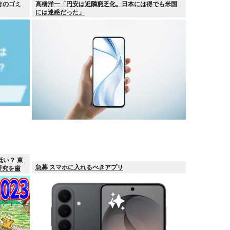
けのゴミ
高橋洋一「円安は近隣窮乏化。日本には得でも米国
には迷惑だった」
低い？ 東
急募 スマホに入れるべきアプリ
研究を歯