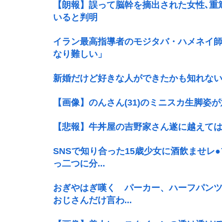
【朗報】誤って脳幹を摘出された女性､重
いると判明
イラン最高指導者のモジタバ・ハメネイ師
なり難しい」
新婚だけど好きな人ができたかも知れな
【画像】のんさん(31)のミニスカ生脚姿
【悲報】牛丼屋の吉野家さん遂に越えて
SNSで知り合った15歳少女に酒飲ませレ
っ二つに分...
おぎやはぎ嘆く パーカー、ハーフパン
おじさんだけ言わ...