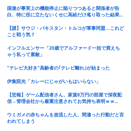
国連が事実上の機能停止に陥りつつあると関係者が告
白、特に役に立たないくせに高給だけ毟り取った結果...
【謎】サウジ・パキスタン・トルコが軍事同盟…これど
こと戦う気？
インフルエンサー「20歳でアルファード一括で買えち
ゃう私って素敵」
"テレビ大好き"高齢者の｢テレビ離れ｣が始まった
伊集院光「カレーにじゃがいもはいらない」
【悲報】ゲーム配信者さん、家賃8万円の部屋で深夜配
信→管理会社から厳重注意されてお気持ち表明ｗｗ...
ウミガメの赤ちゃんを放流した人、間違った行動だと言
われてしまう