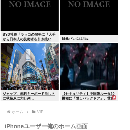
BYD社長「ラッコの開発に『大手
日傘バカ女は4ね
から日本人の技術者を引き抜い
た』って噂は嘘。開発チームに日
本人は0人です」
ジャップ、無料キーボード欲しさ
【セキュリティ】中国製ルータ20
に秋葉原に大行列…
機種に「隠しバックドア」、世界
10万台超か…35秒ごとに外部通信
判明
ホーム
VIP
iPhoneユーザー俺のホーム画面