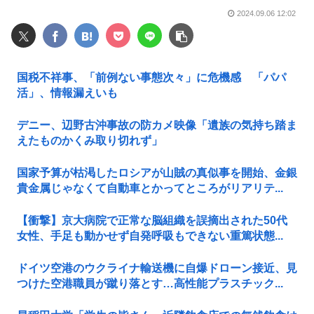
2024.09.06 12:02
国税不祥事、「前例ない事態次々」に危機感 「パパ
活」、情報漏えいも
デニー、辺野古沖事故の防カメ映像「遺族の気持ち踏ま
えたものかくみ取り切れず」
国家予算が枯渇したロシアが山賊の真似事を開始、金銀
貴金属じゃなくて自動車とかってところがリアリテ...
【衝撃】京大病院で正常な脳組織を誤摘出された50代
女性、手足も動かせず自発呼吸もできない重篤状態...
ドイツ空港のウクライナ輸送機に自爆ドローン接近、見
つけた空港職員が蹴り落とす…高性能プラスチック...