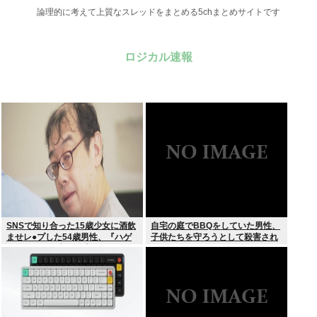
論理的に考えて上質なスレッドをまとめる5chまとめサイトです
ロジカル速報
SNSで知り合った15歳少女に酒飲
自宅の庭でBBQをしていた男性、
ませレ●プした54歳男性、『ハゲ
子供たちを守ろうとして殺害され
かどうか』で意見が真っ二つに分
てしまう
かれる