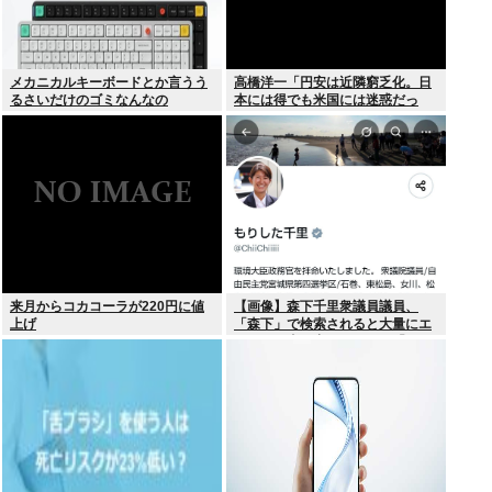
メカニカルキーボードとか言うう
高橋洋一「円安は近隣窮乏化。日
るさいだけのゴミなんなの
本には得でも米国には迷惑だっ
た」
来月からコカコーラが220円に値
【画像】森下千里衆議員議員、
上げ
「森下」で検索されると大量にエ
ッチな写真が出てくるため「もり
した」とひらがな表記にwww