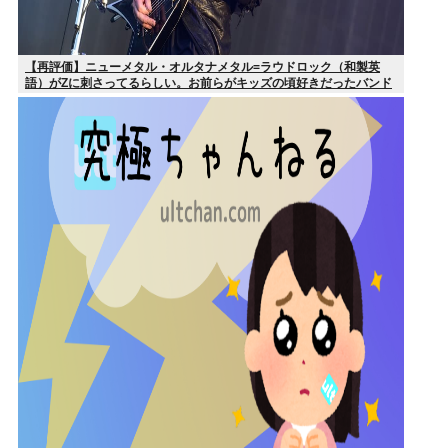
【再評価】ニューメタル・オルタナメタル=ラウドロック（和製英
語）がZに刺さってるらしい。お前らがキッズの頃好きだったバンド
は何？