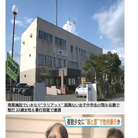
商業施設でいきなり"ラリアット" 面識ない女子中学生の顎を右腕で
殴打 22歳女性を暴行容疑で逮捕