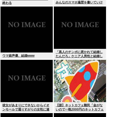
みんなのスマホ遍歴を書いていけ
終わる
「黒人のチンポに惹かれて結婚し
ウマ娘声優、結婚www
たんだろ」ケニア人男性と結婚し
た日本人女性（31）に”誹謗中
傷”殺到
彼女があまりにできないからイオ
【謎】ネットカフェ難民「金がな
ンモールで通りすがりの女性に連
いので一晩2000円のネットカフェ
絡先書いた紙渡すよ
に寝泊まりしてます…」←これ