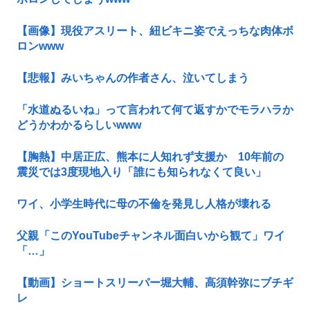
【画像】現役アスリート、紐ビキニ姿でえっちな肉体ボ
ロンwww
【悲報】みいちゃんの作者さん、泣いてしまう
「水道ぬるいね」って言われて何て返すかでモラハラか
どうかわかるらしいwww
【胸熱】中居正広、熊本に人知れず支援か 10年前の
震災では3度現地入り「誰にも知られなくて良い」
ワイ、小学生時代に母の不倫を発見し人格が壊れる
父親「このYouTubeチャンネル面白いから観て」ワイ
「…」
【動画】ショートスリーパー堀大輔、高須幹弥にブチギ
レ