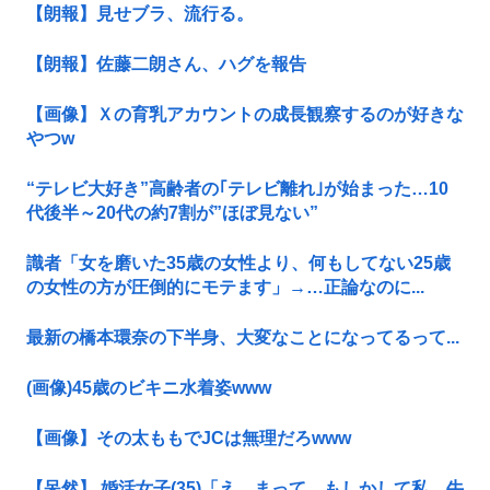
【朗報】見せブラ、流行る。
【朗報】佐藤二朗さん、ハグを報告
【画像】Ｘの育乳アカウントの成長観察するのが好きな
やつw
“テレビ大好き”高齢者の｢テレビ離れ｣が始まった…10
代後半～20代の約7割が”ほぼ見ない”
識者「女を磨いた35歳の女性より、何もしてない25歳
の女性の方が圧倒的にモテます」→…正論なのに...
最新の橋本環奈の下半身、大変なことになってるって...
(画像)45歳のビキニ水着姿www
【画像】その太ももでJCは無理だろwww
【呆然】 婚活女子(35)「え、まって、もしかして私、牛