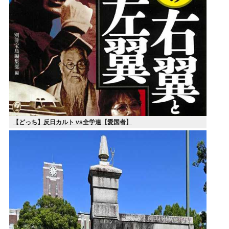
【どっち】反日カルト vs全学連【愛国者】