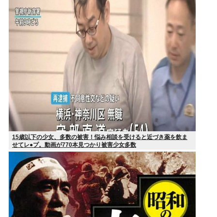
15歳以下の少女、多数の被害！悩み相談を受けると近づき薬を飲ま
せてレ●プ。動画が770本見つかり被害少女多数