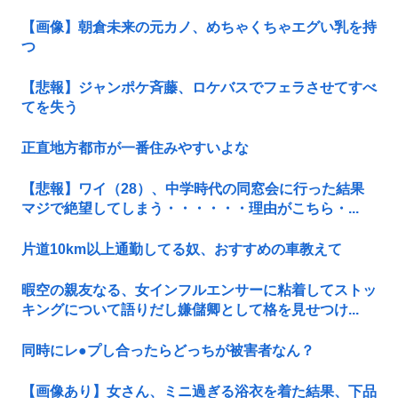
【画像】朝倉未来の元カノ、めちゃくちゃエグい乳を持
つ
【悲報】ジャンポケ斉藤、ロケバスでフェラさせてすべ
てを失う
正直地方都市が一番住みやすいよな
【悲報】ワイ（28）、中学時代の同窓会に行った結果
マジで絶望してしまう・・・・・・理由がこちら・...
片道10km以上通勤してる奴、おすすめの車教えて
暇空の親友なる、女インフルエンサーに粘着してストッ
キングについて語りだし嫌儲卿として格を見せつけ...
同時にレ●プし合ったらどっちが被害者なん？
【画像あり】女さん、ミニ過ぎる浴衣を着た結果、下品