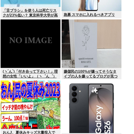
「舌ブラシ」を使う人は死亡リス
急募 スマホに入れるべきアプリ
クが23%低い？ 東京科学大学が高
齢者9676人を6年追跡した研究を
歯科医が解説
(ヽ´ん`)「付き合って下さい！」理
嫌儲民の100%が嫌ってそうなタ
想の女性「いいよ」（ヽ゜ん゜）
イプの人を嫌ってるブログが見つ
「ほんと！？」女性「私のうんち
かる
食べたらね」
おんJ、夏休みキッズ大量投入で