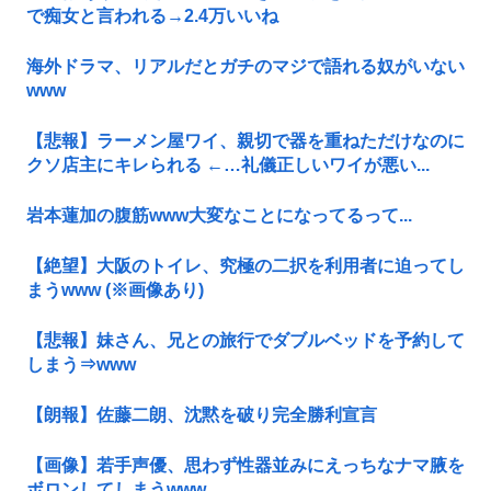
で痴女と言われる→2.4万いいね
海外ドラマ、リアルだとガチのマジで語れる奴がいない
www
【悲報】ラーメン屋ワイ、親切で器を重ねただけなのに
クソ店主にキレられる ←…礼儀正しいワイが悪い...
岩本蓮加の腹筋www大変なことになってるって...
【絶望】大阪のトイレ、究極の二択を利用者に迫ってし
まうwww (※画像あり)
【悲報】妹さん、兄との旅行でダブルベッドを予約して
しまう⇒www
【朗報】佐藤二朗、沈黙を破り完全勝利宣言
【画像】若手声優、思わず性器並みにえっちなナマ腋を
ボロンしてしまうwww