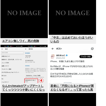
「中古」は止めておいたほうがい
エアコン無しワイ、死の危険
いもの
なんかchmateがアップデートし
若者に「円安になるとiPhoneが買
てくっつつつつそ使いにくくなっ
えなくなるぞ！」って言ったら高
たんだけど？作者馬鹿なの？死ぬ
市支持する奴減りそうだよな
の？