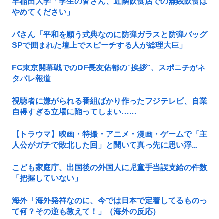
早稲田大学「学生の皆さん、近隣飲食店での無銭飲食は
やめてください」
パさん「平和を願う式典なのに防弾ガラスと防弾バッグ
SPで囲まれた壇上でスピーチする人が総理大臣」
FC東京開幕戦でのDF長友佑都の“挨拶”、スポニチがネ
タバレ報道
視聴者に嫌がられる番組ばかり作ったフジテレビ、自業
自得すぎる立場に陥ってしまい……
【トラウマ】映画・特撮・アニメ・漫画・ゲームで「主
人公がガチで敗北した回」と聞いて真っ先に思い浮...
こども家庭庁、出国後の外国人に児童手当誤支給の件数
「把握していない」
海外「海外発祥なのに、今では日本で定着してるものっ
て何？その逆も教えて！」（海外の反応）